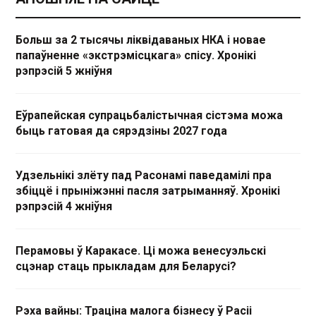
Больш за 2 тысячы ліквідаваных НКА і новае
папаўненне «экстрэмісцкага» спісу. Хронікі
рэпрэсій 5 жніўня
Еўрапейская супрацьбалістычная сістэма можа
быць гатовая да сярэдзіны 2027 года
Удзельнікі злёту пад Расонамі паведамілі пра
збіццё і прыніжэнні пасля затрыманняў. Хронікі
рэпрэсій 4 жніўня
Перамовы ў Каракасе. Ці можа венесуэльскі
сцэнар стаць прыкладам для Беларусі?
Рэха вайны: Траціна малога бізнесу ў Расіі