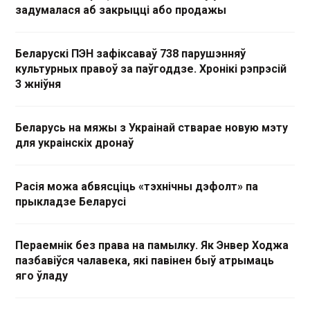
задумалася аб закрыцці або продажы
Беларускі ПЭН зафіксаваў 738 парушэнняў
культурных правоў за паўгоддзе. Хронікі рэпрэсій
3 жніўня
Беларусь на мяжы з Украінай стварае новую мэту
для украінскіх дронаў
Расія можа абвясціць «тэхнічны дэфолт» па
прыкладзе Беларусі
Пераемнік без права на памылку. Як Энвер Ходжа
пазбавіўся чалавека, які павінен быў атрымаць
яго ўладу