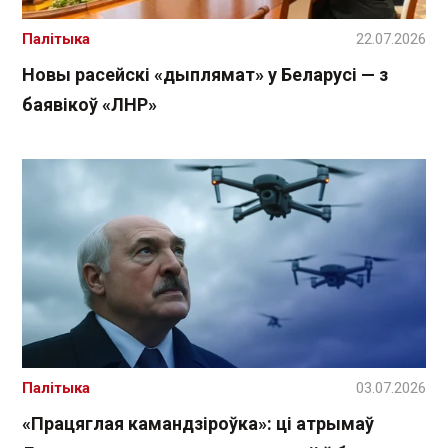
Палітыка
22.07.2026
Новы расейскі «дыплямат» у Беларусі — з
баявікоў «ЛНР»
Палітыка
03.07.2026
«Працяглая камандзіроўка»: ці атрымаў