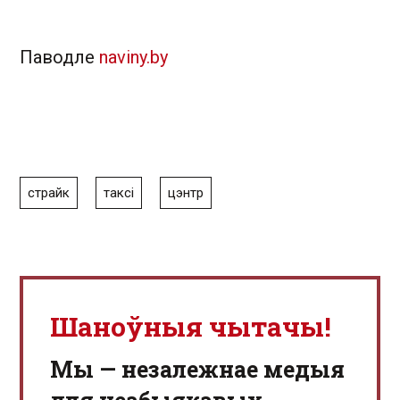
Паводле
naviny.by
страйк
таксі
цэнтр
Шаноўныя чытачы!
Мы — незалежнае медыя