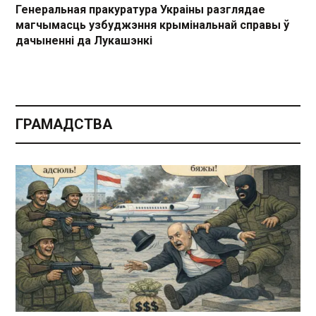
Генеральная пракуратура Украіны разглядае
магчымасць узбуджэння крымінальнай справы ў
дачыненні да Лукашэнкі
ГРАМАДСТВА