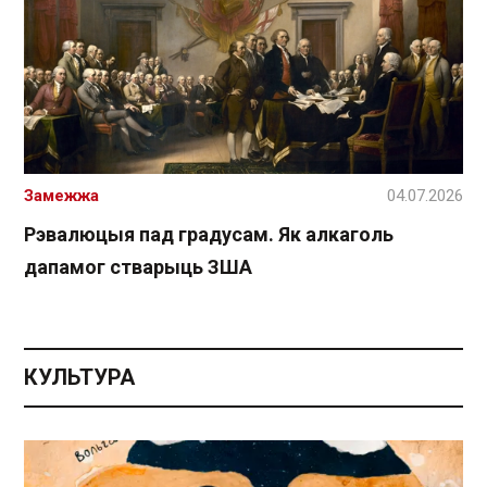
Замежжа
04.07.2026
Рэвалюцыя пад градусам. Як алкаголь
дапамог стварыць ЗША
КУЛЬТУРА