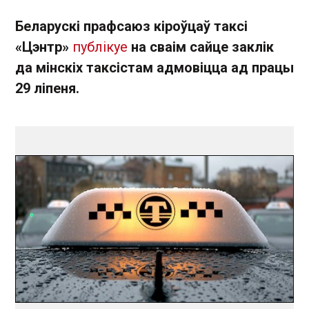
Беларускі прафсаюз кіроўцаў таксі
«Цэнтр»
публікуе
на сваім сайце заклік
да мінскіх таксістам адмовіцца ад працы
29 ліпеня.