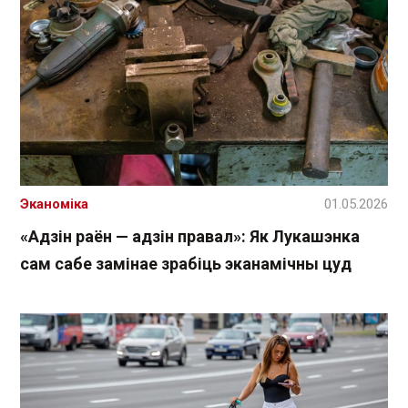
Эканоміка
01.05.2026
«Адзін раён — адзін правал»: Як Лукашэнка
сам сабе замінае зрабіць эканамічны цуд