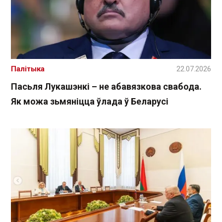
Палітыка
22.07.2026
Пасьля Лукашэнкі – не абавязкова свабода.
Як можа зьмяніцца ўлада ў Беларусі