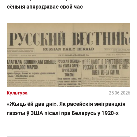
сёньня апярэджвае свой час
Культура
25.06.2026
«Жыць ёй два дні». Як расейскія эмігранцкія
газэты ў ЗША пісалі пра Беларусь у 1920-х