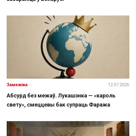
Замежжа
12.07.2026
Абсурд без межаў. Лукашэнка — «кароль
свету», смеццевы бак супраць Фаража