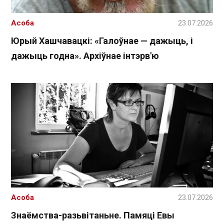
Асоба
23.07.2026
Юрый Хашчавацкі: «Галоўнае — дажыць, і
дажыць годна». Архіўнае інтэрв'ю
Асоба
23.07.2026
Знаёмства-разьвітаньне. Памяці Евы