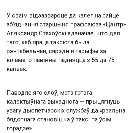
У сваім відэазвароце да калег на сайце
аб'яднання старшыня прафсаюза «Цэнтр»
Аляксандр Стахоўскі адзначае, што для
таго, каб праца таксіста была
рэнтабельная, сярэднія тарыфы за
кіламетр павінны падняцца з 55 да 75
капеек.
Паводле яго слоў, мэта гэтага
калектыўнага выхаднога — прыцягнуць
увагу дыспетчарскіх службаў да «рэальна
бядотнага становішча ў таксі па ўсім
горадзе».