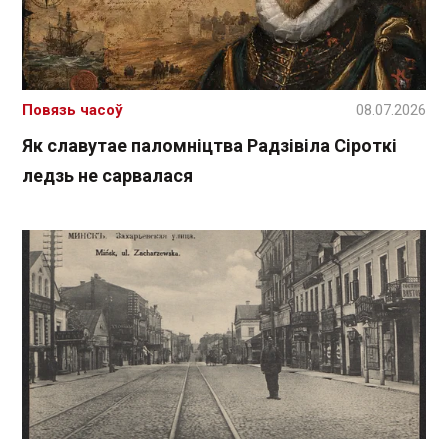
Повязь часоў
08.07.2026
Як славутае паломніцтва Радзівіла Сіроткі
ледзь не сарвалася