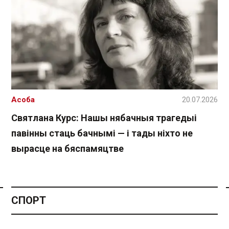
Асоба
20.07.2026
Святлана Курс: Нашы нябачныя трагедыі
павінны стаць бачнымі — і тады ніхто не
вырасце на бяспамяцтве
Спасылка без VPN
СПОРТ