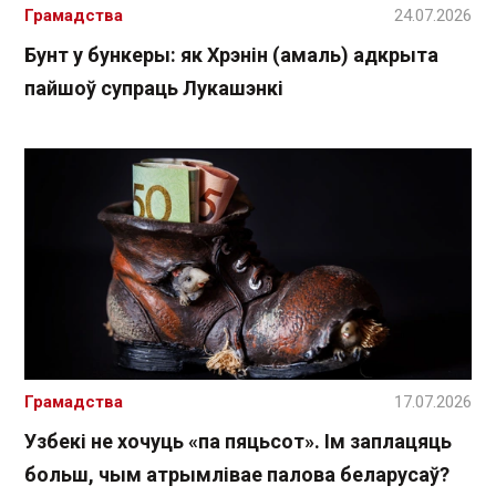
Грамадства
24.07.2026
Бунт у бункеры: як Хрэнін (амаль) адкрыта
пайшоў супраць Лукашэнкі
Грамадства
17.07.2026
Узбекі не хочуць «па пяцьсот». Ім заплацяць
больш, чым атрымлівае палова беларусаў?