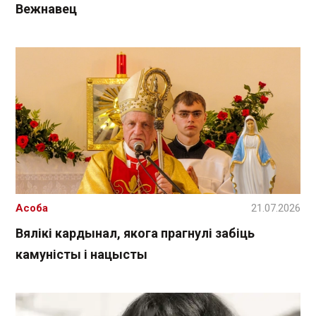
Вежнавец
Асоба
21.07.2026
Вялікі кардынал, якога прагнулі забіць
камуністы і нацысты