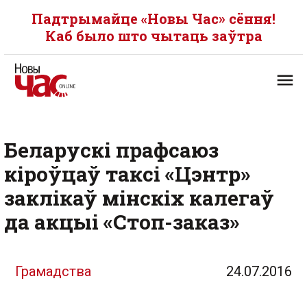
Падтрымайце «Новы Час» сёння!
Каб было што чытаць заўтра
Беларускі прафсаюз
кіроўцаў таксі «Цэнтр»
заклікаў мінскіх калегаў
да акцыі «Стоп-заказ»
Грамадства
24.07.2016