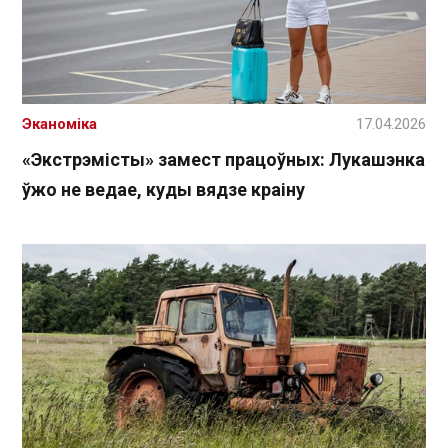
Эканоміка
17.04.2026
«Экстрэмісты» замест працоўных: Лукашэнка
ўжо не ведае, куды вядзе краіну