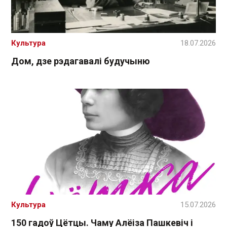
Культура
18.07.2026
Дом, дзе рэдагавалі будучыню
Культура
15.07.2026
150 гадоў Цётцы. Чаму Алёіза Пашкевіч і