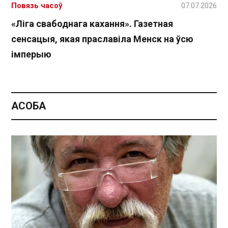
Повязь часоў
07.07.2026
«Ліга свабоднага кахання». Газетная
сенсацыя, якая праславіла Менск на ўсю
імперыю
АСОБА