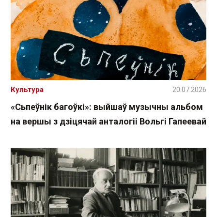
Культура
20.07.2026
«Сьпеўнік багоўкі»: выйшаў музычны альбом
на вершы з дзіцячай анталогіі Вольгі Гапеевай