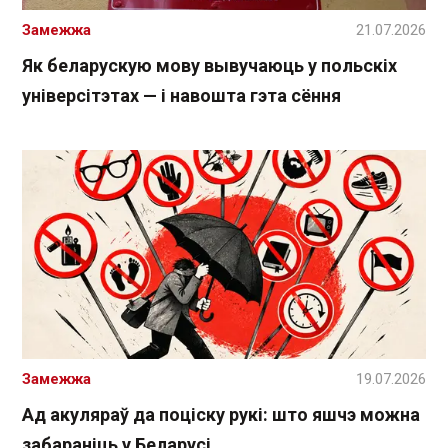
Замежжа
21.07.2026
Як беларускую мову вывучаюць у польскіх
універсітэтах — і навошта гэта сёння
Замежжа
19.07.2026
Ад акуляраў да поціску рукі: што яшчэ можна
забараніць у Беларусі