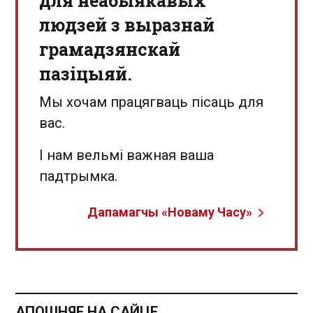
для неабыякавых
людзей з выразнай
грамадзянскай
пазіцыяй.
Мы хочам працягваць пісаць для
вас.
І нам вельмі важная ваша
падтрымка.
Дапамагчы «Новаму Часу»
АПОШНЯЕ НА САЙЦЕ