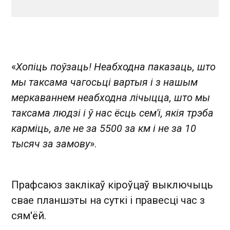
«
Хопіць поўзаць! Неабходна паказаць, што
мы таксама чагосьці вартыя і з нашым
меркаваннем неабходна лічыцца, што мы
таксама людзі і ў нас ёсць сем'і, якія трэба
карміць, але не за 5500 за км і не за 10
тысяч за замову
».
Прафсаюз заклікаў кіроўцаў выключыць
свае планшэты на суткі і правесці час з
сям'ёй.