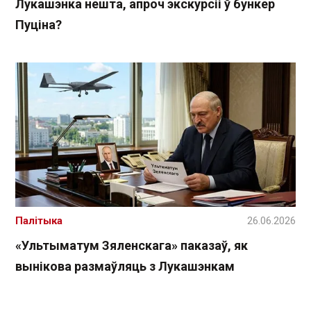
Лукашэнка нешта, апроч экскурсіі ў бункер
Пуціна?
Палітыка
26.06.2026
«Ультыматум Зяленскага» паказаў, як
вынікова размаўляць з Лукашэнкам