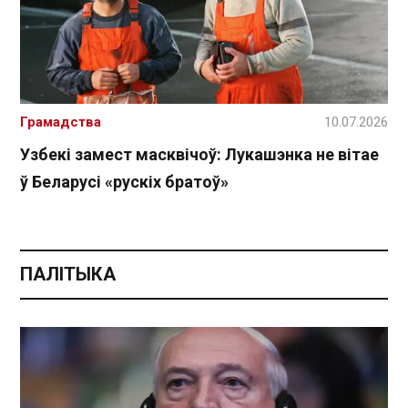
Грамадства
10.07.2026
Узбекі замест масквічоў: Лукашэнка не вітае
ў Беларусі «рускіх братоў»
ПАЛІТЫКА