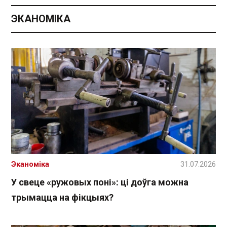
ЭКАНОМІКА
Эканоміка
31.07.2026
У свеце «ружовых поні»: ці доўга можна
трымацца на фікцыях?