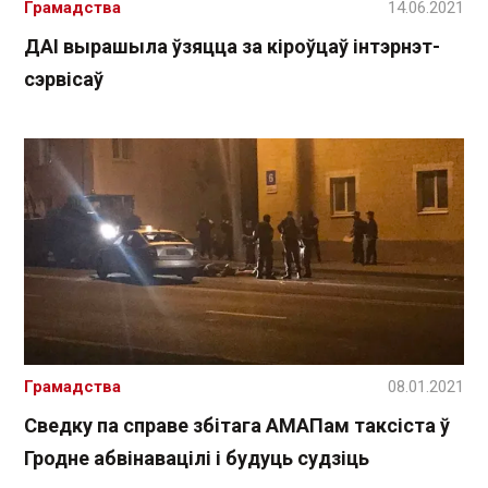
Грамадства
14.06.2021
ДАІ вырашыла ўзяцца за кіроўцаў інтэрнэт-
сэрвісаў
Грамадства
08.01.2021
Сведку па справе збітага АМАПам таксіста ў
Гродне абвінавацілі і будуць судзіць