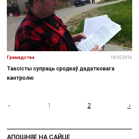
Грамадства
18.05.2016
Таксісты супраць сродкаў дадатковага
кантролю
1
2
›
‹
АПОШНЯЕ НА САЙЦЕ