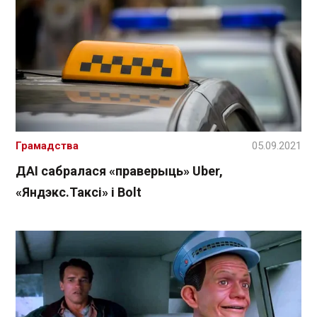
Грамадства
05.09.2021
ДАІ сабралася «праверыць» Uber,
«Яндэкс.Таксі» і Bolt