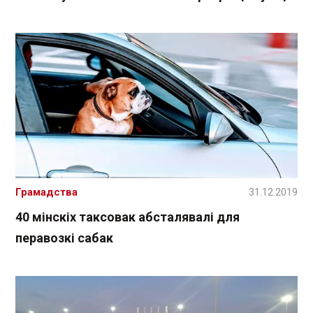
Грамадства
31.12.2019
40 мінскіх таксовак абсталявалі для
перавозкі сабак