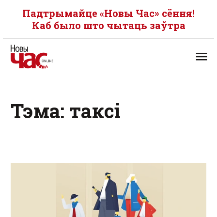
Падтрымайце «Новы Час» сёння!
Каб было што чытаць заўтра
Тэма: таксі