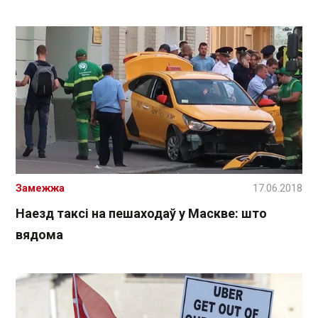
Замежжа
17.06.2018
Наезд таксі на пешаходаў у Маскве: што
вядома