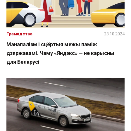
Грамадства
23.10.2024
Манапалізм і сцёртыя межы паміж
дзяржавамі. Чаму «Яндэкс» — не карысны
для Беларусі