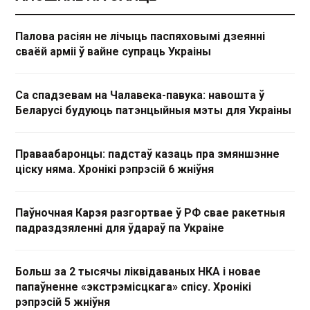
Палова расіян не лічыць паспяховымі дзеянні
сваёй арміі ў вайне супраць Украіны
Са спадзевам на Чалавека-павука: навошта ў
Беларусі будуюць патэнцыйныя мэты для Украіны
Праваабаронцы: падстаў казаць пра змяншэнне
ціску няма. Хронікі рэпрэсій 6 жніўня
Паўночная Карэя разгортвае ў РФ свае ракетныя
падраздзяленні для ўдараў па Украіне
Больш за 2 тысячы ліквідаваных НКА і новае
папаўненне «экстрэмісцкага» спісу. Хронікі
рэпрэсій 5 жніўня