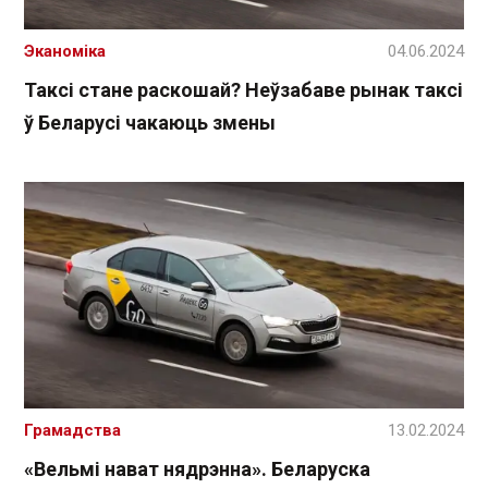
Эканоміка
04.06.2024
Таксі стане раскошай? Неўзабаве рынак таксі
ў Беларусі чакаюць змены
Грамадства
13.02.2024
«Вельмі нават нядрэнна». Беларуска