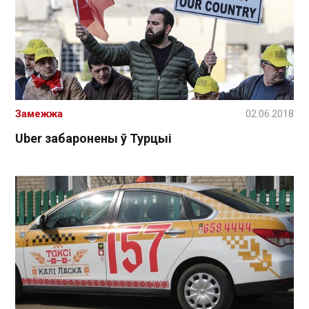
Замежжа
02.06.2018
Uber забаронены ў Турцыі