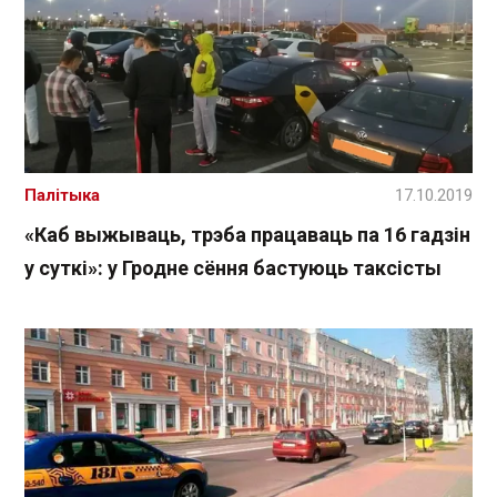
Палітыка
17.10.2019
«Каб выжываць, трэба працаваць па 16 гадзін
у суткі»: у Гродне сёння бастуюць таксісты