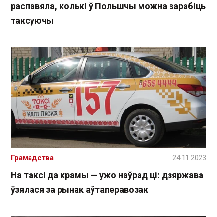
распавяла, колькі ў Польшчы можна зарабіць
таксуючы
Грамадства
24.11.2023
На таксі да крамы — ужо наўрад ці: дзяржава
ўзялася за рынак аўтаперавозак