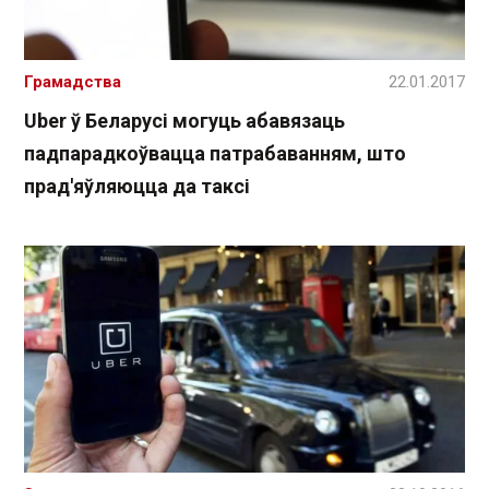
Грамадства
22.01.2017
Uber ў Беларусі могуць абавязаць
падпарадкоўвацца патрабаванням, што
прад'яўляюцца да таксі