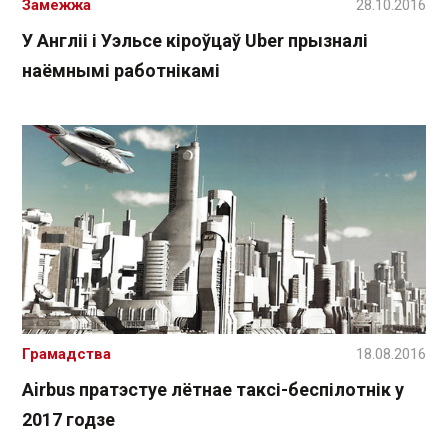
Замежжа
28.10.2016
У Англіі і Уэльсе кіроўцаў Uber прызналі
наёмнымі работнікамі
Грамадства
18.08.2016
Airbus пратэстуе лётнае таксі-беспілотнік у
2017 годзе