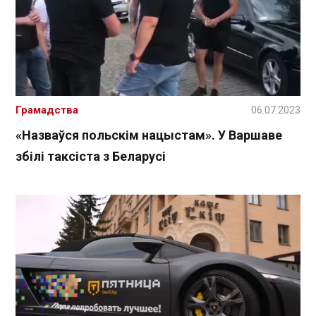
Грамадства
06.07.2023
«Назваўся польскім нацыстам». У Варшаве
збілі таксіста з Беларусі