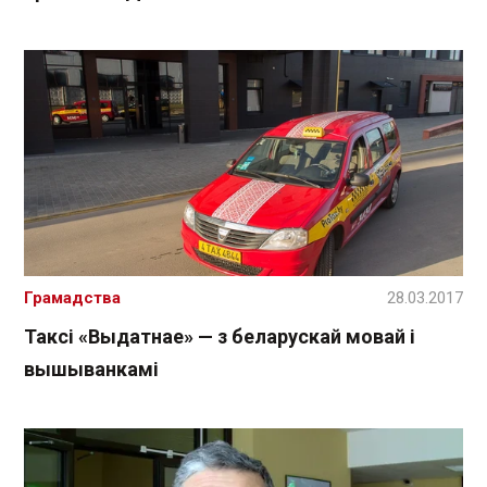
Грамадства
28.03.2017
Таксі «Выдатнае» — з беларускай мовай і
вышыванкамі