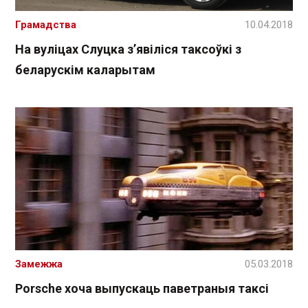
Грамадства
10.04.2018
На вуліцах Слуцка з’явіліся таксоўкі з
беларускім каларытам
Замежжа
05.03.2018
Porsche хоча выпускаць паветраныя таксі