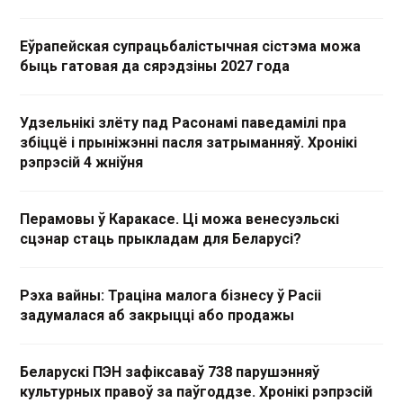
Еўрапейская супрацьбалістычная сістэма можа
быць гатовая да сярэдзіны 2027 года
Удзельнікі злёту пад Расонамі паведамілі пра
збіццё і прыніжэнні пасля затрыманняў. Хронікі
рэпрэсій 4 жніўня
Перамовы ў Каракасе. Ці можа венесуэльскі
сцэнар стаць прыкладам для Беларусі?
Рэха вайны: Траціна малога бізнесу ў Расіі
задумалася аб закрыцці або продажы
Беларускі ПЭН зафіксаваў 738 парушэнняў
культурных правоў за паўгоддзе. Хронікі рэпрэсій