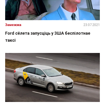
Замежжа
23.07.2021
Ford сёлета запусціць у ЗША беспілотнае
таксі