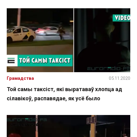
Грамадства
05.11.2020
Той самы таксіст, які выратаваў хлопца ад
сілавікоў, распавядае, як усё было