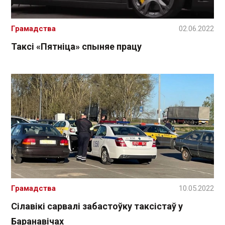
Грамадства
02.06.2022
Таксі «Пятніца» спыняе працу
Грамадства
10.05.2022
Сілавікі сарвалі забастоўку таксістаў у
Баранавічах