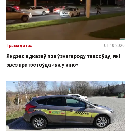
Грамадства
01.10.2020
Яндэкс адказаў пра ўзнагароду таксоўцу, які
звёз пратэстоўца «як у кіно»