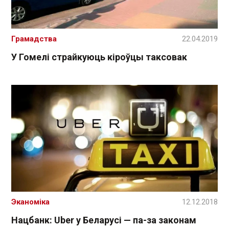
Грамадства
22.04.2019
У Гомелі страйкуюць кіроўцы таксовак
Эканоміка
12.12.2018
Нацбанк: Uber у Беларусі — па-за законам