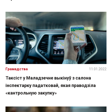
Грамадства
11.01.2022
Таксіст у Маладзечне выкінуў з салона
інспектарку падатковай, якая праводзіла
«кантрольную закупку»