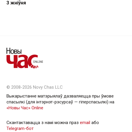
3 жніўня
© 2008-2026 Novy Chas LLC
Выкарыстанне матэрыялаў дазваляецца пры ўмове
спасылкі (для інтэрнэт-рэсурсаў — гiперспасылкi) на
«Новы Час» Online
Скантактавацца з намі можна праз
email
або
Telegram-бот