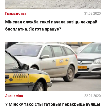
Грамадства
31.03.2020
Мінская служба таксі пачала вазіць лекараў
бясплатна. Як гэта працуе?
Эканоміка
22.01.2020
У Мінску таксісты гатовыя перакрыць вуліцы