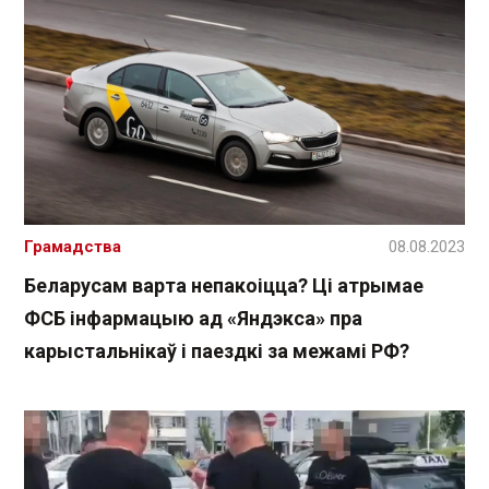
Грамадства
08.08.2023
Беларусам варта непакоіцца? Ці атрымае
ФСБ інфармацыю ад «Яндэкса» пра
карыстальнікаў і паездкі за межамі РФ?