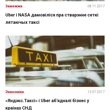
Замежжа
08.11.2017
Uber і NASA дамовіліся пра стварэнне сеткі
лятаючых таксі
Эканоміка
13.07.2017
«Яндэкс.Таксі» і Uber аб'ядналі бізнес у
краінах СНД