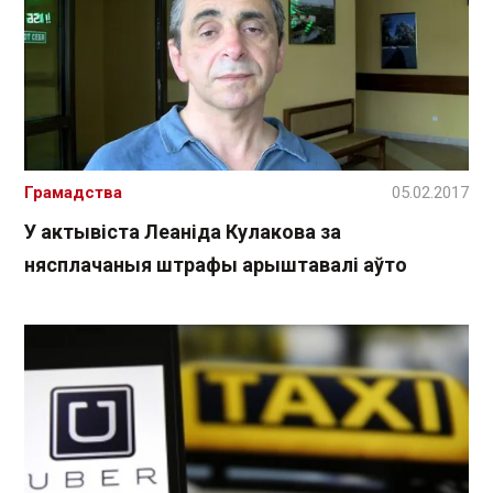
Грамадства
05.02.2017
У актывіста Леаніда Кулакова за
нясплачаныя штрафы арыштавалі аўто