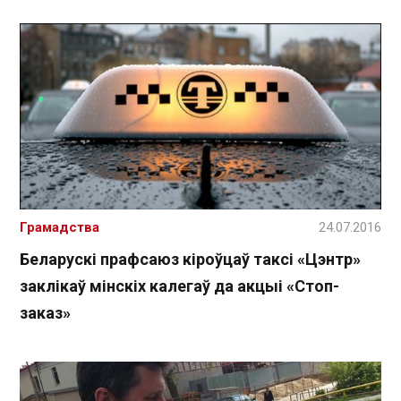
Грамадства
24.07.2016
Беларускі прафсаюз кіроўцаў таксі «Цэнтр»
заклікаў мінскіх калегаў да акцыі «Стоп-
заказ»