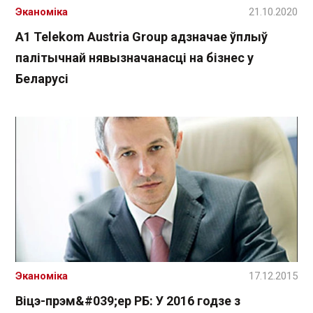
Эканоміка
21.10.2020
A1 Telekom Austria Group адзначае ўплыў
палітычнай нявызначанасці на бізнес у
Беларусі
Эканоміка
17.12.2015
Віцэ-прэм&#039;ер РБ: У 2016 годзе з