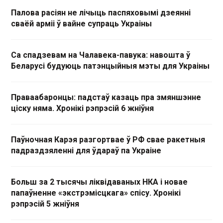
Палова расіян не лічыць паспяховымі дзеянні
сваёй арміі ў вайне супраць Украіны
Са спадзевам на Чалавека-павука: навошта ў
Беларусі будуюць патэнцыйныя мэты для Украіны
Праваабаронцы: падстаў казаць пра змяншэнне
ціску няма. Хронікі рэпрэсій 6 жніўня
Паўночная Карэя разгортвае ў РФ свае ракетныя
падраздзяленні для ўдараў па Украіне
Больш за 2 тысячы ліквідаваных НКА і новае
папаўненне «экстрэмісцкага» спісу. Хронікі
рэпрэсій 5 жніўня