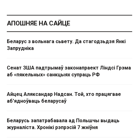
АПОШНЯЕ НА САЙЦЕ
Беларус з вольнага сьвету. Да стагодзьдзя Янкі
Запрудніка
Сенат ЗША падтрымаў законапраект Ліндсі Грэма
аб «пякельных» санкцыях супраць РФ
Айцец Аляксандар Надсан. Той, хто працягвае
аб'ядноўваць беларусаў
Беларусь запатрабавала ад Польшчы выдаць
журналіста. Хронікі рэпрэсій 7 жніўня