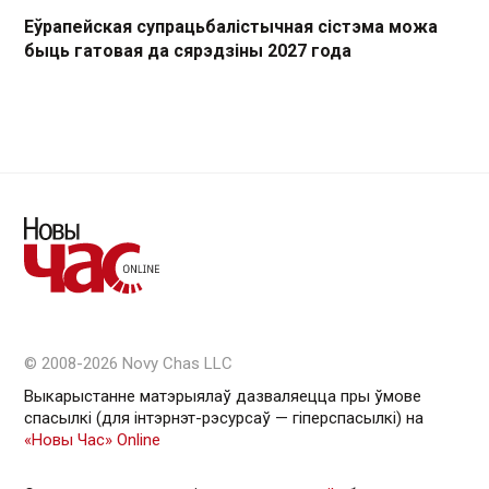
Еўрапейская супрацьбалістычная сістэма можа
быць гатовая да сярэдзіны 2027 года
© 2008-2026 Novy Chas LLC
Выкарыстанне матэрыялаў дазваляецца пры ўмове
спасылкі (для інтэрнэт-рэсурсаў — гiперспасылкi) на
«Новы Час» Online