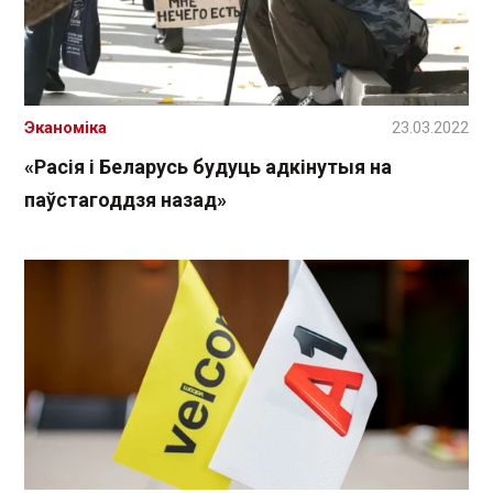
Эканоміка
23.03.2022
«Расія і Беларусь будуць адкінутыя на
паўстагоддзя назад»