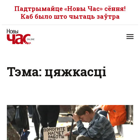
Падтрымайце «Новы Час» сёння!
Каб было што чытаць заўтра
Тэма: цяжкасці