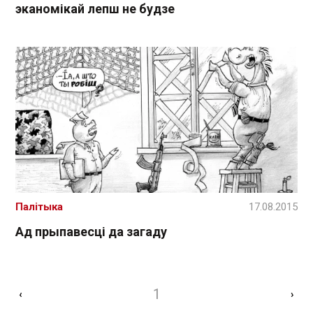
эканомікай лепш не будзе
Палітыка
17.08.2015
Ад прыпавесці да загаду
1
‹
›