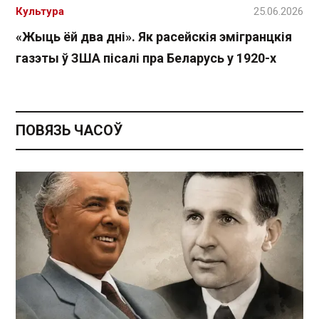
Культура
25.06.2026
«Жыць ёй два дні». Як расейскія эмігранцкія
газэты ў ЗША пісалі пра Беларусь у 1920-х
ПОВЯЗЬ ЧАСОЎ