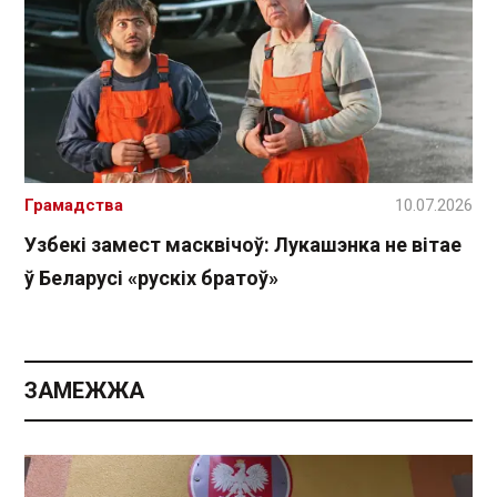
Грамадства
10.07.2026
Узбекі замест масквічоў: Лукашэнка не вітае
ў Беларусі «рускіх братоў»
ЗАМЕЖЖА