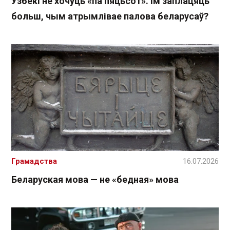
Узбекі не хочуць «па пяцьсот». Ім заплацяць
больш, чым атрымлівае палова беларусаў?
Грамадства
16.07.2026
Беларуская мова — не «бедная» мова