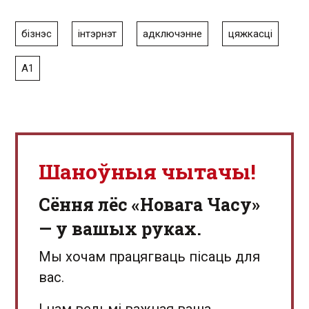
бізнэс
інтэрнэт
адключэнне
цяжкасці
А1
Шаноўныя чытачы!
Сёння лёс «Новага Часу»
— у вашых руках.
Мы хочам працягваць пісаць для
вас.