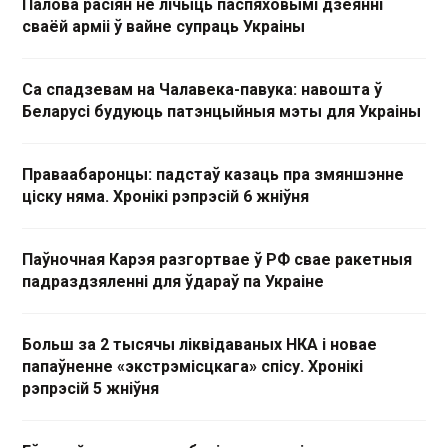
Палова расіян не лічыць паспяховымі дзеянні
сваёй арміі ў вайне супраць Украіны
Са спадзевам на Чалавека-павука: навошта ў
Беларусі будуюць патэнцыйныя мэты для Украіны
Праваабаронцы: падстаў казаць пра змяншэнне
ціску няма. Хронікі рэпрэсій 6 жніўня
Паўночная Карэя разгортвае ў РФ свае ракетныя
падраздзяленні для ўдараў па Украіне
Больш за 2 тысячы ліквідаваных НКА і новае
папаўненне «экстрэмісцкага» спісу. Хронікі
рэпрэсій 5 жніўня