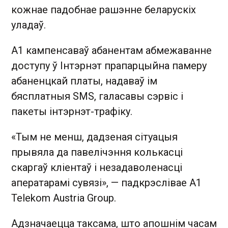
кожнае падобнае рашэнне беларускіх
уладаў.
А1 кампенсаваў абанентам абмежаванне
доступу ў Інтэрнэт прапарцыйна памеру
абаненцкай платы, надаваў ім
бясплатныя SMS, галасавы сэрвіс і
пакеты інтэрнэт-трафіку.
«Тым не менш, дадзеная сітуацыя
прывяла да павелічэння колькасці
скаргаў кліентаў і незадаволенасці
аператарамі сувязі», — падкрэслівае A1
Telekom Austria Group.
Адзначаецца таксама, што апошнім часам