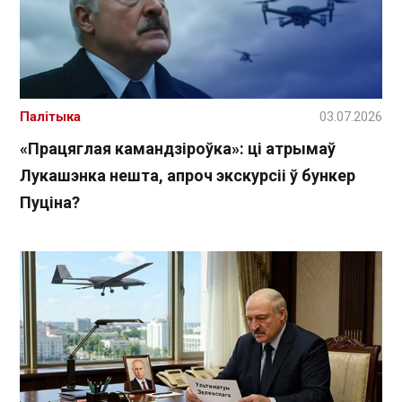
Палітыка
03.07.2026
«Працяглая камандзіроўка»: ці атрымаў
Лукашэнка нешта, апроч экскурсіі ў бункер
Пуціна?