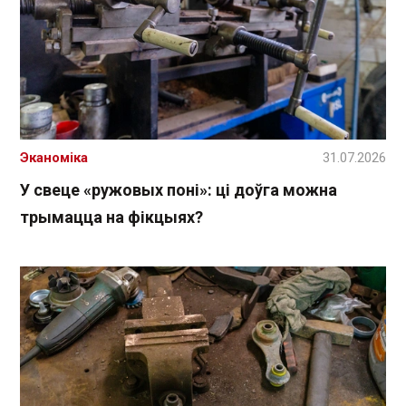
Эканоміка
31.07.2026
У свеце «ружовых поні»: ці доўга можна
трымацца на фікцыях?