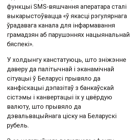
функцыі SMS-вяшчання аператара сталі
выкарыстоўвацца «ў якасці рэгулярнага
ўрадавага канала для інфармавання
грамадзян аб парушэннях нацыянальнай
бяспекі».
У холдынгу канстатуюць, што зніжэнне
даверу да палітычнай і эканамічнай
сітуацыі ў Беларусі прывяло да
канфіскацыі дэпазітаў з банкаўскай
сістэмы і канвертацыі іх у цвёрдую
валюту, што прывяло да
дэвальвацыйнага ціску на Беларускі
рубель.