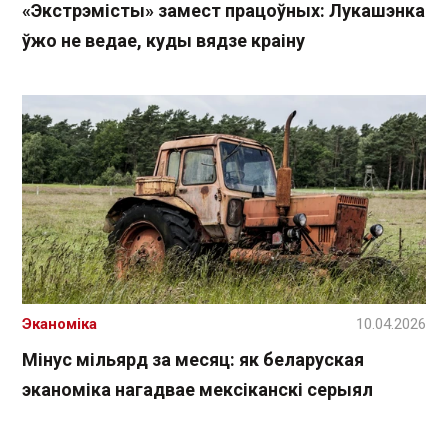
«Экстрэмісты» замест працоўных: Лукашэнка
ўжо не ведае, куды вядзе краіну
Эканоміка
10.04.2026
Мінус мільярд за месяц: як беларуская
эканоміка нагадвае мексіканскі серыял