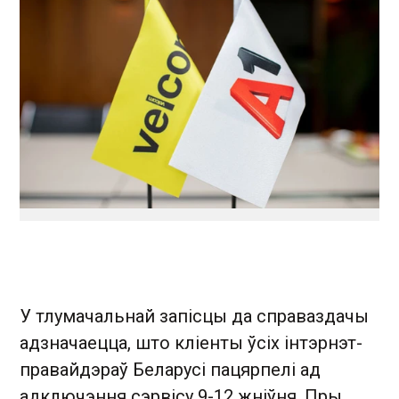
У тлумачальнай запісцы да справаздачы
адзначаецца, што кліенты ўсіх інтэрнэт-
правайдэраў Беларусі пацярпелі ад
адключэння сэрвісу 9-12 жніўня. Пры