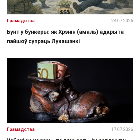
Грамадства
24.07.2026
Бунт у бункеры: як Хрэнін (амаль) адкрыта
пайшоў супраць Лукашэнкі
Грамадства
17.07.2026