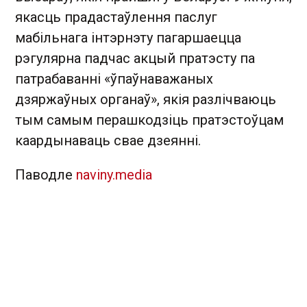
якасць прадастаўлення паслуг
мабільнага інтэрнэту пагаршаецца
рэгулярна падчас акцый пратэсту па
патрабаванні «ўпаўнаважаных
дзяржаўных органаў», якія разлічваюць
тым самым перашкодзіць пратэстоўцам
каардынаваць свае дзеянні.
Паводле
naviny.media