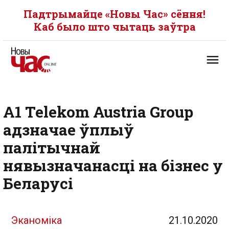
Падтрымайце «Новы Час» сёння!
Каб было што чытаць заўтра
A1 Telekom Austria Group
адзначае ўплыў
палітычнай
нявызначанасці на бізнес у
Беларусі
Эканоміка
21.10.2020