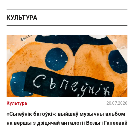
КУЛЬТУРА
Культура
20.07.2026
«Сьпеўнік багоўкі»: выйшаў музычны альбом
на вершы з дзіцячай анталогіі Вольгі Гапеевай