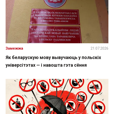
Замежжа
21.07.2026
Як беларускую мову вывучаюць у польскіх
універсітэтах — і навошта гэта сёння