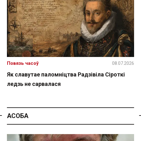
Повязь часоў
08.07.2026
Як славутае паломніцтва Радзівіла Сіроткі
ледзь не сарвалася
АСОБА
Спасылка без VPN