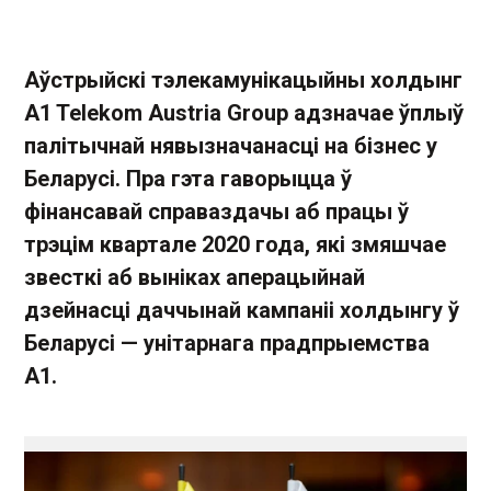
Аўстрыйскі тэлекамунікацыйны холдынг
A1 Telekom Austria Group адзначае ўплыў
палітычнай нявызначанасці на бізнес у
Беларусі. Пра гэта гаворыцца ў
фінансавай справаздачы аб працы ў
трэцім квартале 2020 года, які змяшчае
звесткі аб выніках аперацыйнай
дзейнасці даччынай кампаніі холдынгу ў
Беларусі — унітарнага прадпрыемства
А1.