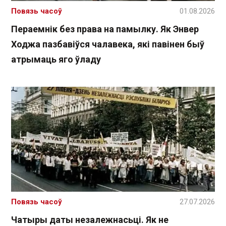
Повязь часоў
01.08.2026
Пераемнік без права на памылку. Як Энвер
Ходжа пазбавіўся чалавека, які павінен быў
атрымаць яго ўладу
Повязь часоў
27.07.2026
Чатыры даты незалежнасьці. Як не