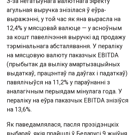
З-за негатыўнага валютнага эфекту
агульная выручка знізілася ў еўра-
выражэнні, у той час як яна вырасла на
12,4% у мясцовай валюце — у асноўным
за кошт павелічэння выручкі ад продажу
тэрмінальнага абсталявання. У пераліку
на мясцовую валюту паказчык EBITDA
(прыбытак да выліку амартызацыйных
выдаткаў, працэнтаў па даўгах і падаткаў)
павялічыўся на 11,2% у параўнанні з
аналагічным перыядам мінулага года. У
пераліку на еўра паказчык EBITDA знізіўся
на 13,6%.
Як паведамлялася, пасля прэзідэнцкіх
выбараў, якія прайшлі ў Беларусі 9 жніўня,