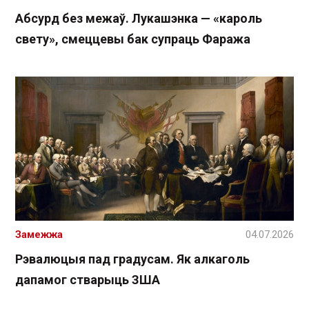
Абсурд без межаў. Лукашэнка — «кароль
свету», смеццевы бак супраць Фаража
Замежжа
04.07.2026
Рэвалюцыя пад градусам. Як алкаголь
дапамог стварыць ЗША