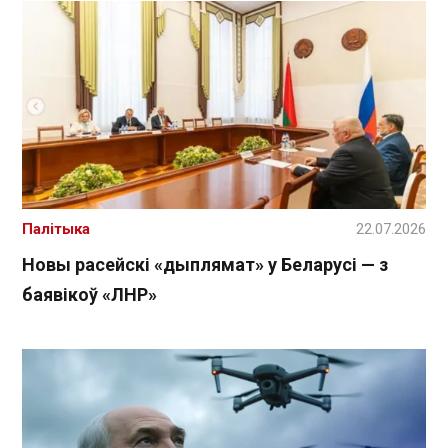
Палітыка
22.07.2026
Новы расейскі «дыплямат» у Беларусі — з
баявікоў «ЛНР»