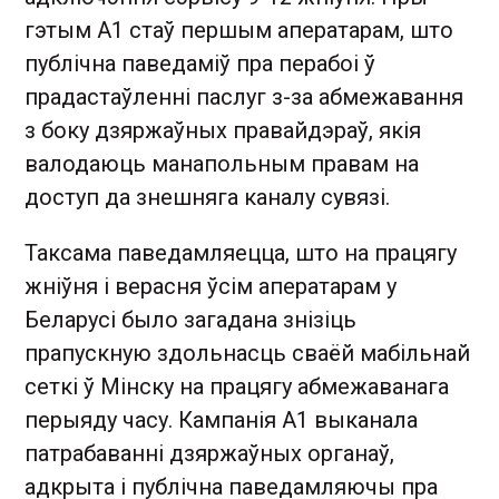
гэтым А1 стаў першым аператарам, што
публічна паведаміў пра перабоі ў
прадастаўленні паслуг з-за абмежавання
з боку дзяржаўных правайдэраў, якія
валодаюць манапольным правам на
доступ да знешняга каналу сувязі.
Таксама паведамляецца, што на працягу
жніўня і верасня ўсім аператарам у
Беларусі было загадана знізіць
прапускную здольнасць сваёй мабільнай
сеткі ў Мінску на працягу абмежаванага
перыяду часу. Кампанія А1 выканала
патрабаванні дзяржаўных органаў,
адкрыта і публічна паведамляючы пра