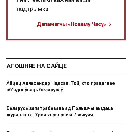
І нам вельмі важная ваша
падтрымка.
Дапамагчы «Новаму Часу»
АПОШНЯЕ НА САЙЦЕ
Айцец Аляксандар Надсан. Той, хто працягвае
аб'ядноўваць беларусаў
Беларусь запатрабавала ад Польшчы выдаць
журналіста. Хронікі рэпрэсій 7 жніўня