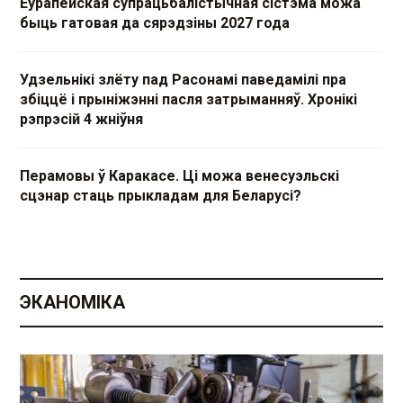
Еўрапейская супрацьбалістычная сістэма можа
быць гатовая да сярэдзіны 2027 года
Удзельнікі злёту пад Расонамі паведамілі пра
збіццё і прыніжэнні пасля затрыманняў. Хронікі
рэпрэсій 4 жніўня
Перамовы ў Каракасе. Ці можа венесуэльскі
сцэнар стаць прыкладам для Беларусі?
ЭКАНОМІКА