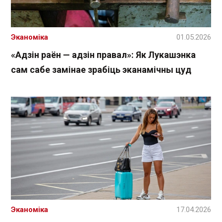
Эканоміка
01.05.2026
«Адзін раён — адзін правал»: Як Лукашэнка
сам сабе замінае зрабіць эканамічны цуд
Эканоміка
17.04.2026