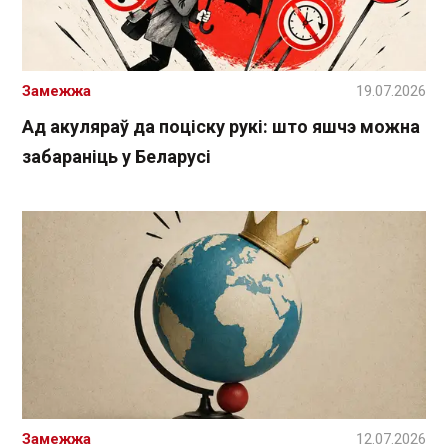
Замежжа
19.07.2026
Ад акуляраў да поціску рукі: што яшчэ можна
забараніць у Беларусі
Замежжа
12.07.2026