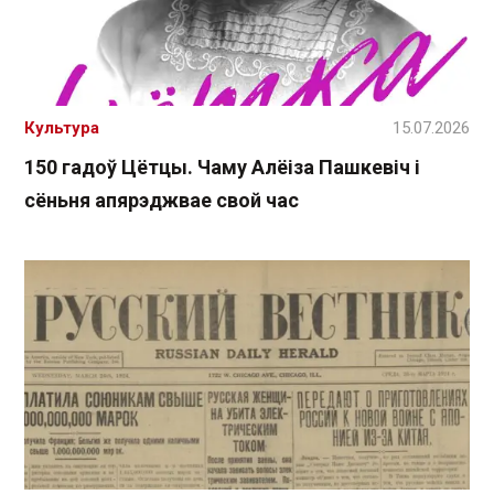
Культура
15.07.2026
150 гадоў Цётцы. Чаму Алёіза Пашкевіч і
сёньня апярэджвае свой час