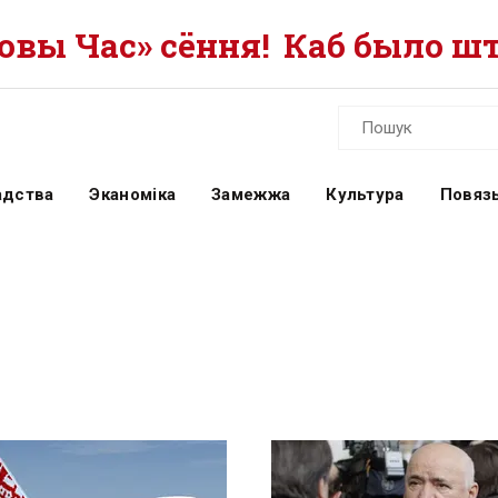
вы Час» сёння!
Каб было шт
адства
Эканоміка
Замежжа
Культура
Повязь