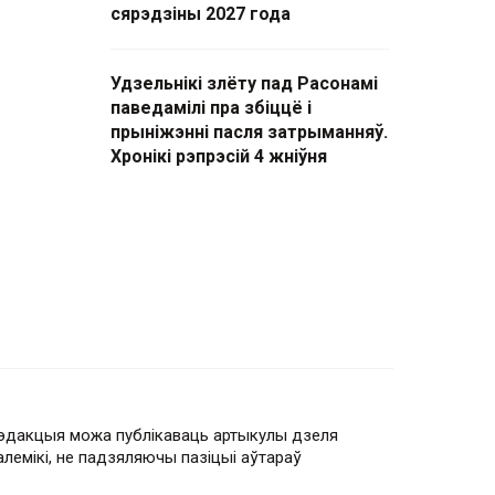
сярэдзіны 2027 года
Удзельнікі злёту пад Расонамі
паведамілі пра збіццё і
прыніжэнні пасля затрыманняў.
Хронікі рэпрэсій 4 жніўня
эдакцыя можа публікаваць артыкулы дзеля
алемікі, не падзяляючы пазіцыі аўтараў