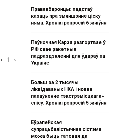
Праваабаронцы: падстаў
казаць пра змяншэнне ціску
няма. Хронікі рэпрэсій 6 жніўня
Паўночная Карэя разгортвае ў
РФ свае ракетныя
падраздзяленні для ўдараў па
1
‹
›
Украіне
Больш за 2 тысячы
ліквідаваных НКА і новае
папаўненне «экстрэмісцкага»
спісу. Хронікі рэпрэсій 5 жніўня
Еўрапейская
супрацьбалістычная сістэма
можа быць гатовая да