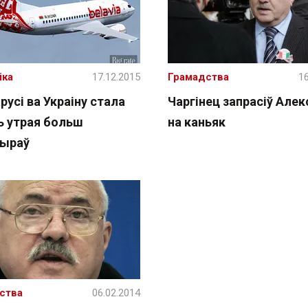
іка
17.12.2015
Грамадства
16
русі ва Украіну стала
Чаргінец запрасіў Алек
ь утрая больш
на каньяк
ыраў
ства
06.02.2014