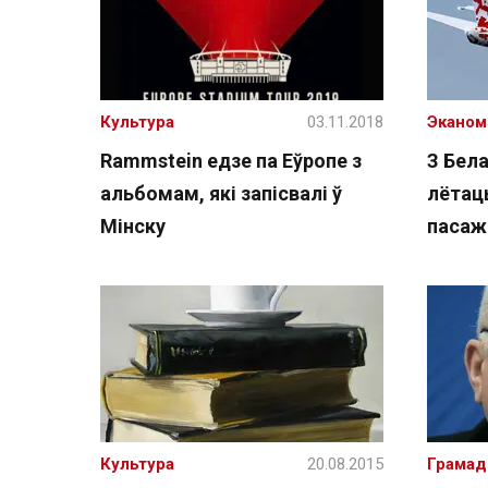
Культура
03.11.2018
Эканом
Rammstein едзе па Еўропе з
З Бела
альбомам, які запісвалі ў
лётац
Мінску
пасаж
Культура
20.08.2015
Грамад