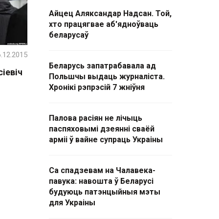
Айцец Аляксандар Надсан. Той,
хто працягвае аб'ядноўваць
беларусаў
.12.2015
Беларусь запатрабавала ад
сіевіч
Польшчы выдаць журналіста.
Хронікі рэпрэсій 7 жніўня
Палова расіян не лічыць
паспяховымі дзеянні сваёй
арміі ў вайне супраць Украіны
Са спадзевам на Чалавека-
павука: навошта ў Беларусі
будуюць патэнцыйныя мэты
для Украіны