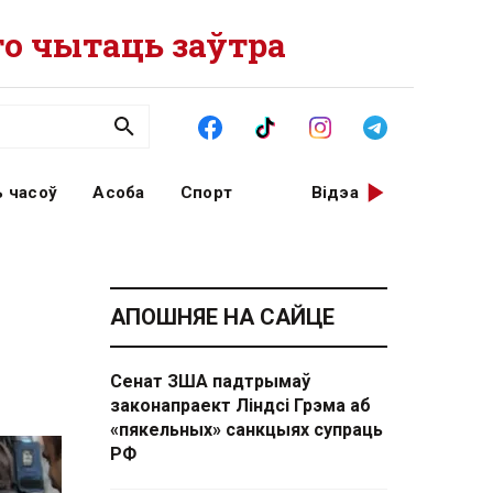
о чытаць заўтра
 часоў
Асоба
Спорт
Відэа
АПОШНЯЕ НА САЙЦЕ
Сенат ЗША падтрымаў
законапраект Ліндсі Грэма аб
«пякельных» санкцыях супраць
РФ