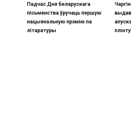
Падчас Дня беларускага
Чаргі
пісьменства ўручаць першую
выдав
нацыянальную прэмію па
апуска
літаратуры
плінту