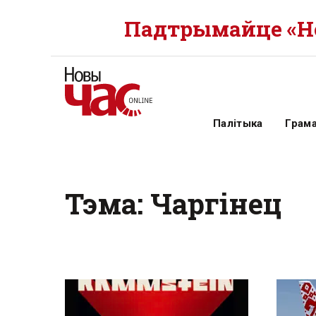
Падтрымайце «Но
Палітыка
Грам
Тэма: Чаргінец