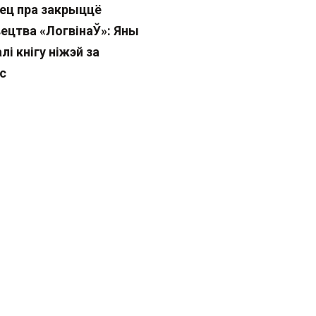
нец пра закрыццё
ецтва «ЛогвінаЎ»: Яны
лі кнігу ніжэй за
с