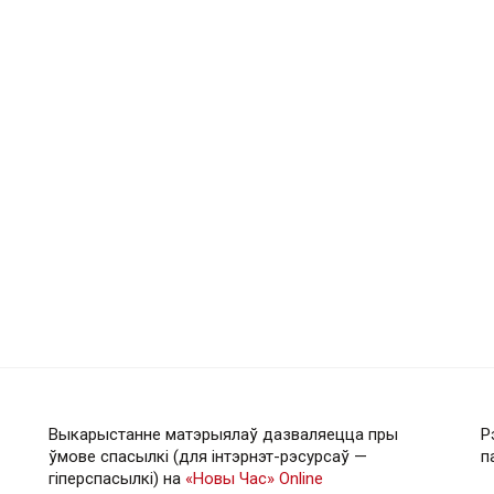
Выкарыстанне матэрыялаў дазваляецца пры
Р
ўмове спасылкі (для інтэрнэт-рэсурсаў —
п
гiперспасылкi) на
«Новы Час» Online