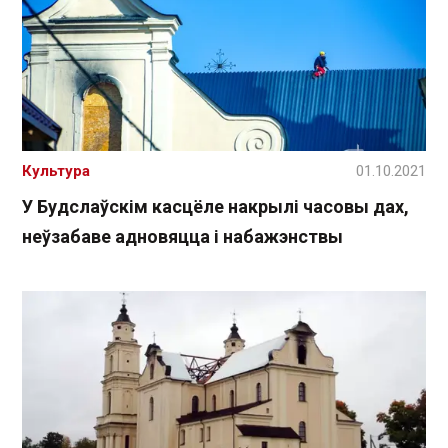
Культура
01.10.2021
У Будслаўскім касцёле накрылі часовы дах,
неўзабаве адновяцца і набажэнствы