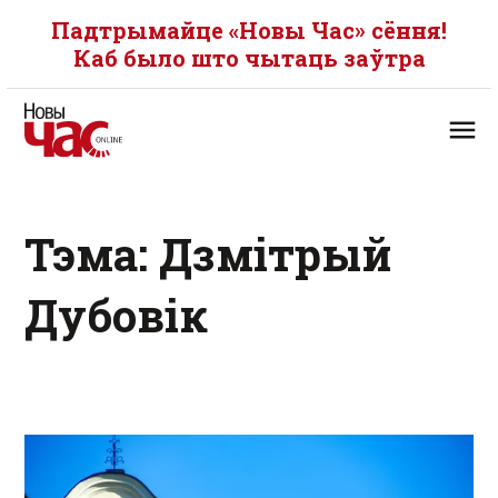
Падтрымайце «Новы Час» сёння!
Каб было што чытаць заўтра
Тэма: Дзмітрый
Дубовік