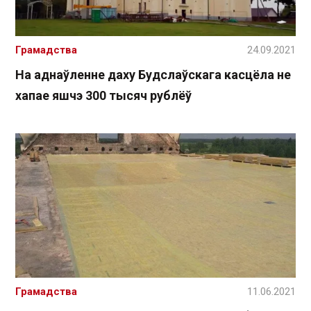
Грамадства
24.09.2021
На аднаўленне даху Будслаўскага касцёла не
хапае яшчэ 300 тысяч рублёў
Грамадства
11.06.2021