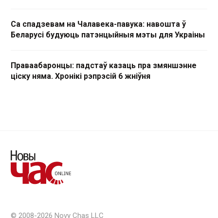
Са спадзевам на Чалавека-павука: навошта ў
Беларусі будуюць патэнцыйныя мэты для Украіны
Праваабаронцы: падстаў казаць пра змяншэнне
ціску няма. Хронікі рэпрэсій 6 жніўня
© 2008-2026 Novy Chas LLC