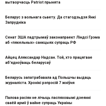
вытворчасць Patriot прынята
Беларус з вольнага сьвету. Да стагодзьдзя Янкі
Запрудніка
Сенат ЗША падтрымаў законапраект Ліндсі Грэма
аб «пякельных» санкцыях супраць РФ
Айцец Аляксандар Надсан. Той, хто працягвае
аб'ядноўваць беларусаў
Беларусь запатрабавала ад Польшчы выдаць
журналіста. Хронікі рэпрэсій 7 жніўня
Палова расіян не лічыць паспяховымі дзеянні
сваёй арміі ў вайне супраць Украіны