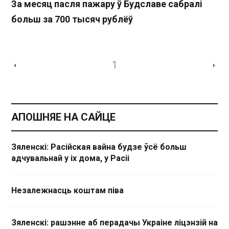
За месяц пасля пажару ў Будславе сабралі
больш за 700 тысяч рублёў
1
‹
›
АПОШНЯЕ НА САЙЦЕ
Зяленскі: Расійская вайна будзе ўсё больш
адчувальнай у іх дома, у Расіі
Незалежнасць коштам піва
Зяленскі: рашэнне аб перадачы Украіне ліцэнзій на