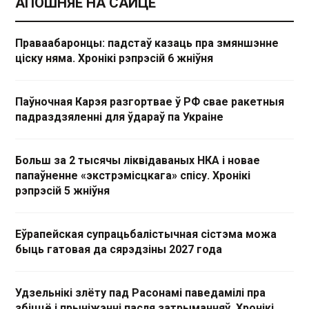
АПОШНЯЕ НА САЙЦЕ
Праваабаронцы: падстаў казаць пра змяншэнне
ціску няма. Хронікі рэпрэсій 6 жніўня
Паўночная Карэя разгортвае ў РФ свае ракетныя
падраздзяленні для ўдараў па Украіне
Больш за 2 тысячы ліквідаваных НКА і новае
папаўненне «экстрэмісцкага» спісу. Хронікі
рэпрэсій 5 жніўня
Еўрапейская супрацьбалістычная сістэма можа
быць гатовая да сярэдзіны 2027 года
Удзельнікі злёту пад Расонамі паведамілі пра
збіццё і прыніжэнні пасля затрыманняў. Хронікі