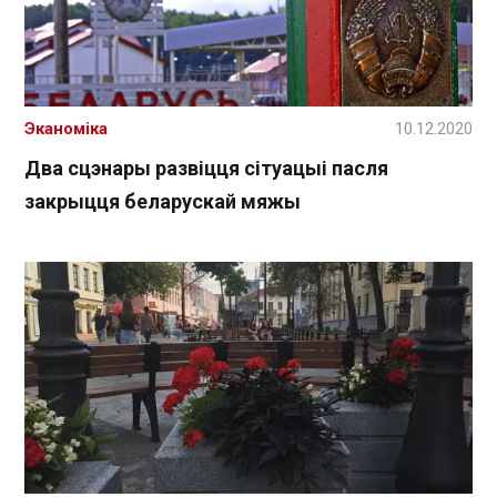
Эканоміка
10.12.2020
Два сцэнары развіцця сітуацыі пасля
закрыцця беларускай мяжы