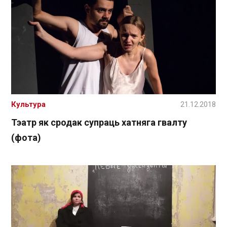
Культура
21.12.2018
Тэатр як сродак супраць хатняга гвалту
(фота)