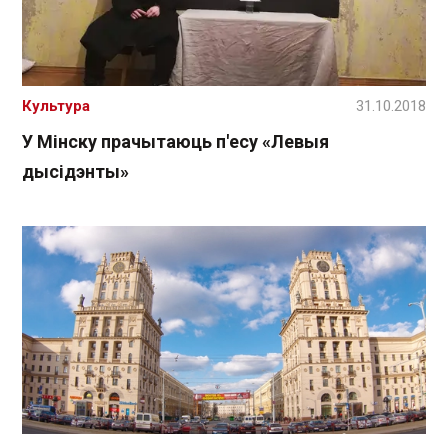
Культура
31.10.2018
У Мінску прачытаюць п'есу «Левыя
дысідэнты»