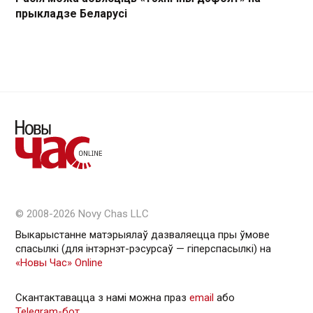
прыкладзе Беларусі
© 2008-2026 Novy Chas LLC
Выкарыстанне матэрыялаў дазваляецца пры ўмове
спасылкі (для інтэрнэт-рэсурсаў — гiперспасылкi) на
«Новы Час» Online
Скантактавацца з намі можна праз
email
або
Telegram-бот