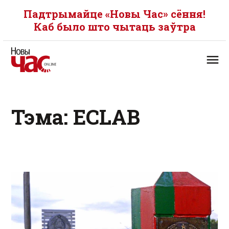
Падтрымайце «Новы Час» сёння!
Каб было што чытаць заўтра
Тэма: ECLAB