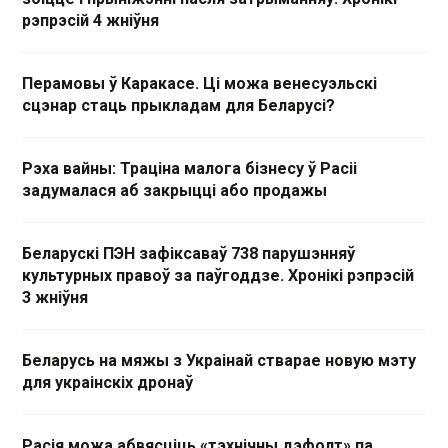
рэпрэсій 4 жніўня
Перамовы ў Каракасе. Ці можа венесуэльскі
сцэнар стаць прыкладам для Беларусі?
Рэха вайны: Траціна малога бізнесу ў Расіі
задумалася аб закрыцці або продажы
Беларускі ПЭН зафіксаваў 738 парушэнняў
культурных правоў за паўгоддзе. Хронікі рэпрэсій
3 жніўня
Беларусь на мяжы з Украінай стварае новую мэту
для украінскіх дронаў
Расія можа абвясціць «тэхнічны дэфолт» па