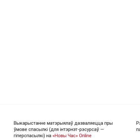
Выкарыстанне матэрыялаў дазваляецца пры
Р
ўмове спасылкі (для інтэрнэт-рэсурсаў —
п
гiперспасылкi) на
«Новы Час» Online