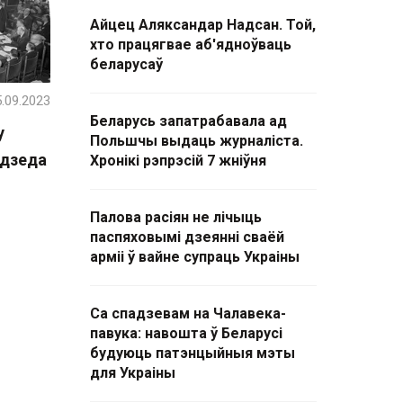
Айцец Аляксандар Надсан. Той,
хто працягвае аб'ядноўваць
беларусаў
.09.2023
Беларусь запатрабавала ад
у
Польшчы выдаць журналіста.
адзеда
Хронікі рэпрэсій 7 жніўня
Палова расіян не лічыць
паспяховымі дзеянні сваёй
арміі ў вайне супраць Украіны
Са спадзевам на Чалавека-
павука: навошта ў Беларусі
будуюць патэнцыйныя мэты
для Украіны