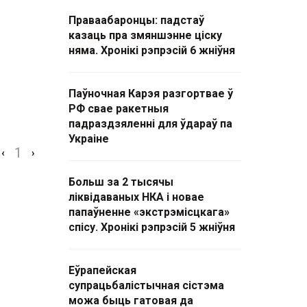
Праваабаронцы: падстаў
казаць пра змяншэнне ціску
няма. Хронікі рэпрэсій 6 жніўня
Паўночная Карэя разгортвае ў
РФ свае ракетныя
падраздзяленні для ўдараў па
Украіне
1
‹
›
Больш за 2 тысячы
ліквідаваных НКА і новае
папаўненне «экстрэмісцкага»
спісу. Хронікі рэпрэсій 5 жніўня
Еўрапейская
супрацьбалістычная сістэма
можа быць гатовая да