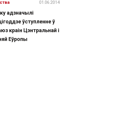
ства
01.06.2014
ску адзначылі
цігоддзе ўступленне ў
юз краін Цэнтральнай і
няй Еўропы