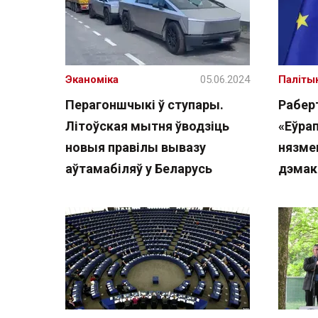
Эканоміка
05.06.2024
Паліты
Перагоншчыкі ў ступары.
Рабер
Літоўская мытня ўводзіць
«Еўра
новыя правілы вывазу
нязме
аўтамабіляў у Беларусь
дэмак