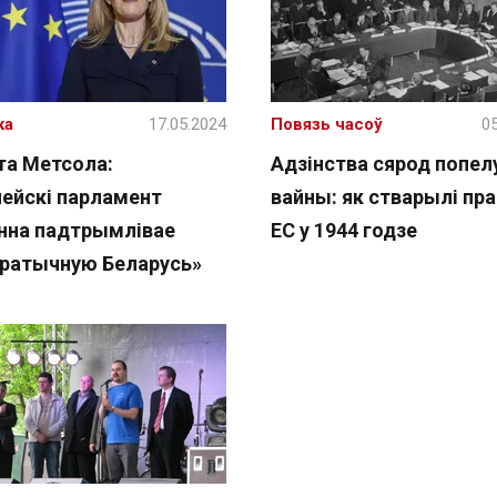
ка
17.05.2024
Повязь часоў
05
та Метсола:
Адзінства сярод попел
пейскі парламент
вайны: як стварылі пр
нна падтрымлівае
ЕС у 1944 годзе
ратычную Беларусь»