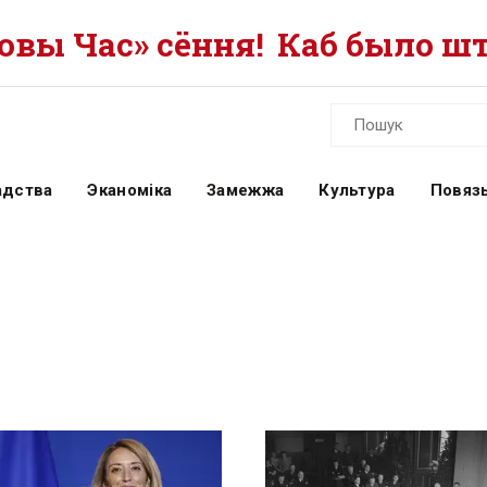
вы Час» сёння!
Каб было шт
адства
Эканоміка
Замежжа
Культура
Повязь