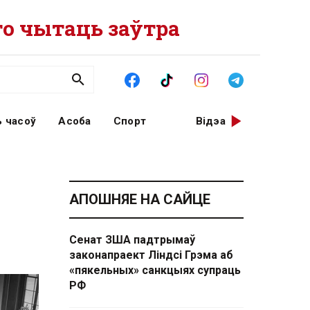
о чытаць заўтра
 часоў
Асоба
Спорт
Відэа
АПОШНЯЕ НА САЙЦЕ
Сенат ЗША падтрымаў
законапраект Ліндсі Грэма аб
«пякельных» санкцыях супраць
РФ