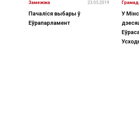
Замежжа
23.05.2019
Грамад
Пачаліся выбары ў
У Мін
Еўрапарламент
дзеся
Еўраса
Усход