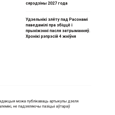
сярэдзіны 2027 года
Удзельнікі злёту пад Расонамі
паведамілі пра збіццё і
прыніжэнні пасля затрыманняў.
Хронікі рэпрэсій 4 жніўня
эдакцыя можа публікаваць артыкулы дзеля
алемікі, не падзяляючы пазіцыі аўтараў