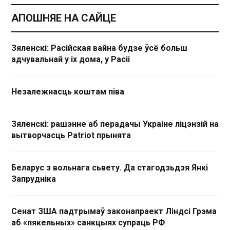
АПОШНЯЕ НА САЙЦЕ
Зяленскі: Расійская вайна будзе ўсё больш
адчувальнай у іх дома, у Расіі
Незалежнасць коштам піва
Зяленскі: рашэнне аб перадачы Украіне ліцэнзій на
вытворчасць Patriot прынята
Беларус з вольнага сьвету. Да стагодзьдзя Янкі
Запрудніка
Сенат ЗША падтрымаў законапраект Ліндсі Грэма
аб «пякельных» санкцыях супраць РФ