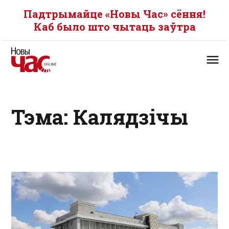
Падтрымайце «Новы Час» сёння!
Каб было што чытаць заўтра
Тэма: Калядзічы