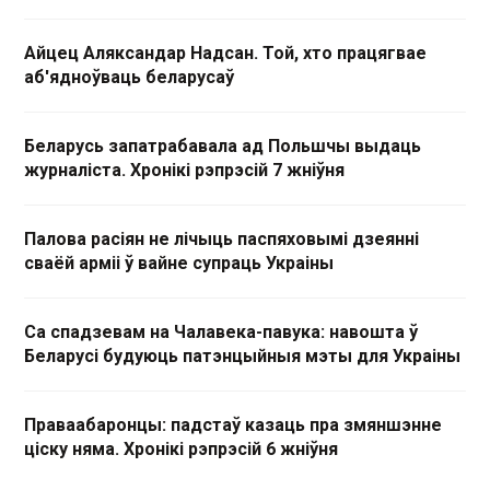
Айцец Аляксандар Надсан. Той, хто працягвае
аб'ядноўваць беларусаў
Беларусь запатрабавала ад Польшчы выдаць
журналіста. Хронікі рэпрэсій 7 жніўня
Палова расіян не лічыць паспяховымі дзеянні
сваёй арміі ў вайне супраць Украіны
Са спадзевам на Чалавека-павука: навошта ў
Беларусі будуюць патэнцыйныя мэты для Украіны
Праваабаронцы: падстаў казаць пра змяншэнне
ціску няма. Хронікі рэпрэсій 6 жніўня