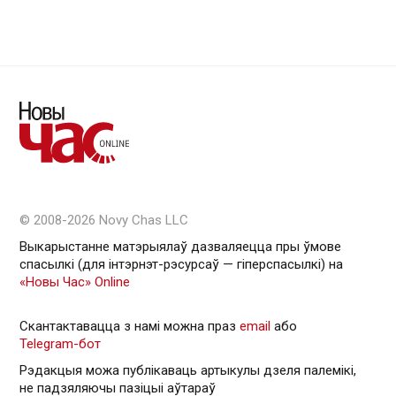
© 2008-2026 Novy Chas LLC
Выкарыстанне матэрыялаў дазваляецца пры ўмове
спасылкі (для інтэрнэт-рэсурсаў — гiперспасылкi) на
«Новы Час» Online
Скантактавацца з намі можна праз
email
або
Telegram-бот
Рэдакцыя можа публікаваць артыкулы дзеля палемікі,
не падзяляючы пазіцыі аўтараў