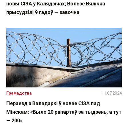
новы СІЗА ў Калядзічах; Вользе Вялічка
прысудзілі 9 гадоў — завочна
Грамадства
11.07.2024
Пераезд з Валадаркі ў новае СІЗА пад
Мінскам: «Было 20 рапартаў за тыдзень, а тут
— 200»