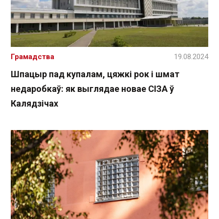
Грамадства
19.08.2024
Шпацыр пад купалам, цяжкі рок і шмат
недаробкаў: як выглядае новае СІЗА ў
Калядзічах