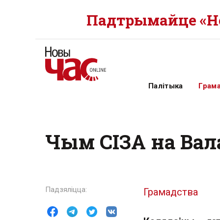
Падтрымайце «Но
Палітыка
Грам
Чым СІЗА на Ва
Грамадства