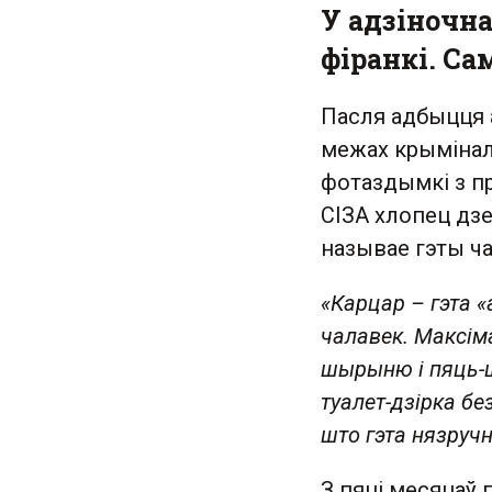
У адзіночна
фіранкі. С
Пасля адбыцця 
межах крымінал
фотаздымкі з пр
СІЗА хлопец дзе
называе гэты ча
«Карцар – гэта «
чалавек. Максім
шырыню і пяць-ш
туалет-дзірка бе
што гэта нязруч
З пяці месяцаў 