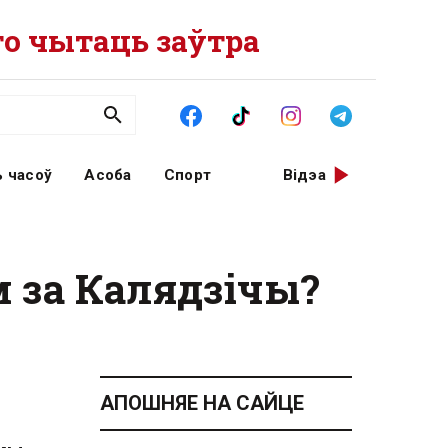
о чытаць заўтра
 часоў
Асоба
Спорт
Відэа
 за Калядзічы?
АПОШНЯЕ НА САЙЦЕ