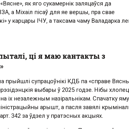
 «Вясне», як яго сукамернік заляцаўся да
ЗА, а Міхаіл пісаў для яе вершы, пра свае
і» у карцары ІЧУ, а таксама чаму Валадарка л
ыталі, ці я маю кантакты з
»
ла прыйшлі супрацоўнікі КДБ па «справе Вясны
рэзідэнцкія выбары ў 2025 годзе. Нібы хлопец
 на іх незалежным назіральнікам. Спачатку яму
іністрацыйны арышт, а пасля завялі крыміна
арт. 342 за ўдзел у пратэсных акцыях.