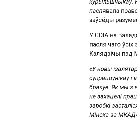
курыльшчыкаў. Н
пасп
явала прав
заўсёды разумее
У СІЗА на Валад
пасля чаго ўсіх
Калядзічы пад М
«У новы ізалята
супрацоўнікаў і 
бракуе. Як мы з 
не захацелі прац
заробкі засталіс
Мінска за МКАД»