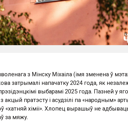
воленага з Мінску Міхаіла (імя зменена ў мэта
ова затрымалі напачатку 2024 года, як незале
 прэзідэнцкімі выбарамі 2025 года. Пазней у яг
з акцый пратэсту і асудзілі па «народным» ар
оў «хатняй хіміі». Хлопец вырашыў не адбывац
аў за мяжу.