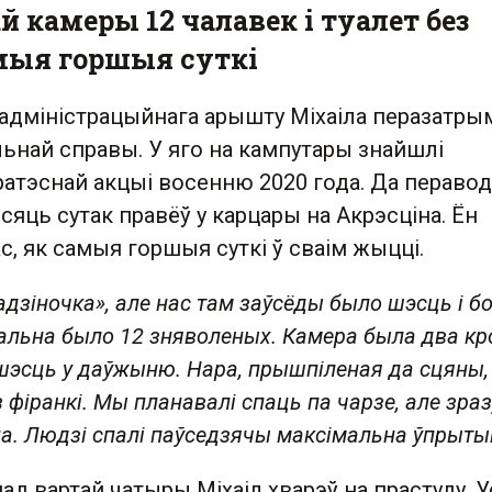
й камеры 12 чалавек і туалет без
амыя горшыя суткі
адміністрацыйнага арышту Міхаіла перазатрым
ьнай справы. У яго на кампутары знайшлі
атэснай акцыі восенню 2020 года. Да перавод
сяць сутак правёў у карцары на Акрэсціна. Ён
с, як самыя горшыя суткі ў сваім жыцці.
адзіночка», але нас там заўсёды было шэсць і б
альна было 12 зняволеных. Камера была два кро
эсць у даўжыню. Нара, прышпіленая да сцяны, 
з фіранкі. Мы планавалі спаць па чарзе, але зраз
на. Людзі спалі паўседзячы максімальна ўпрыты
пад вартай чатыры Міхаіл хварэў на прастуду. У