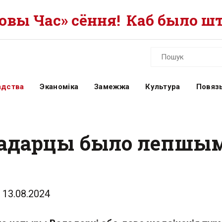
вы Час» сёння!
Каб было шт
адства
Эканоміка
Замежжа
Культура
Повязь
ладарцы было лепшым
13.08.2024