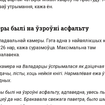
аў утрымання, кажа ён.
ры былі на ўзроўні асфальту
 падвальнай камеры. Гэта адна з найвялікшых 
26 нар, кажа суразмоўца. Максімальна там
чалавека.
камера на Валадарцы ўспрымалася як дзіцячая
дачы, лісты, хоць нейкія кнігі. Нармалёвая ежа ў
дных.
 былі на ўзроўні асфальту, адпаведна, увесь пы
яцеў да нас. Бракавала свежага паветра, было ш