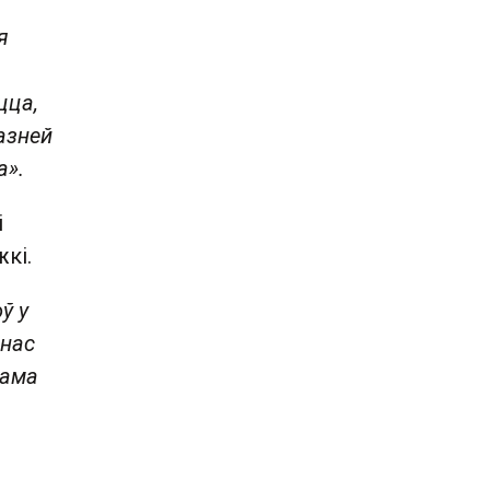
я
цца,
пазней
а».
і
кі.
ў у
 нас
сама