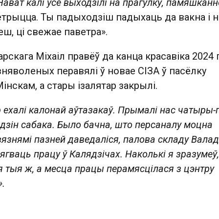
ават калі ўсе выходзілі на прагулку, памяшканн
етрыцца. Ты падыходзіш падыхаць да вакна і н
ш, ці свежае паветра».
арскага Міхаіл правёў да канца красавіка 2024 
 зняволеных перавялі ў новае СІЗА ў пасёлку
інскам, а стары ізалятар закрылі.
р ехалі калонай аўтазакаў. Прымалі нас чатыры-
адзін сабака. Было бачна, што персаналу моцна
вязнямі пазней даведаліся, палова складу Валад
ягваць працу ў Калядзічах. Наколькі я зразумеў, 
я тыя ж, а месца працы перамясцілася з цэнтру
.