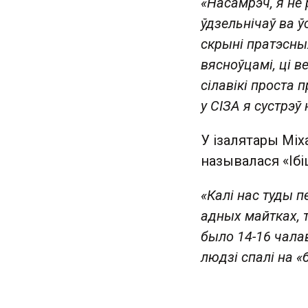
«Насамрэч, я не 
ўдзельнічаў ва ў
скрыні пратэсныя
вясноўцамі, ці 
сілавікі проста п
у СІЗА я сустрэў
У ізалятары Міха
называлася «Ібі
«Калі нас туды 
адных майтках, 
было 14-16 чалав
людзі спалі на «