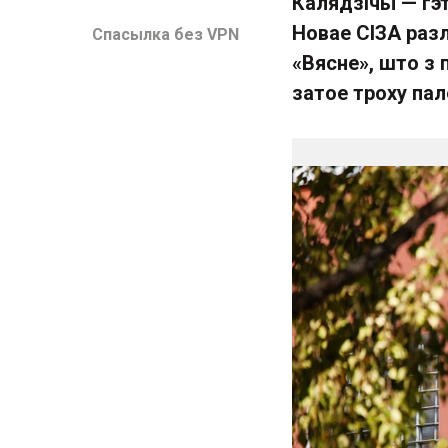
Калядзічы — гэ
Новае СІЗА разл
Спасылка без VPN
«Вясне», што з
затое троху па