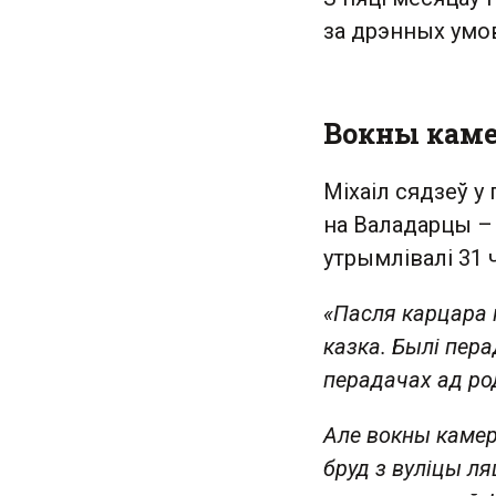
за дрэнных умов
Вокны каме
Міхаіл сядзеў у
на Валадарцы – 
утрымлівалі 31 
«Пасля карцара 
казка. Былі пера
перадачах ад ро
Але вокны камеры
бруд з вуліцы л