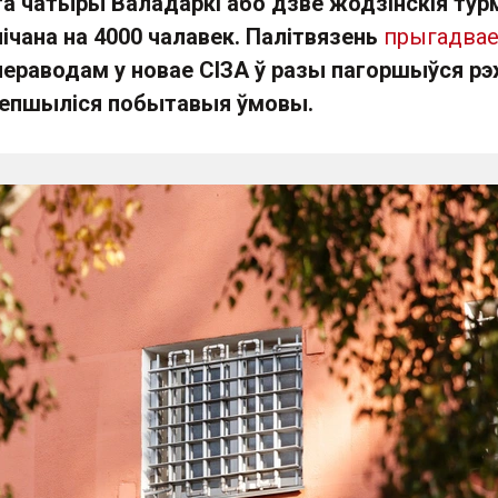
та чатыры Валадаркі або дзве жодзінскія тур
ічана на 4000 чалавек. Палітвязень
прыгадва
 пераводам у новае СІЗА ў разы пагоршыўся р
лепшыліся побытавыя ўмовы.