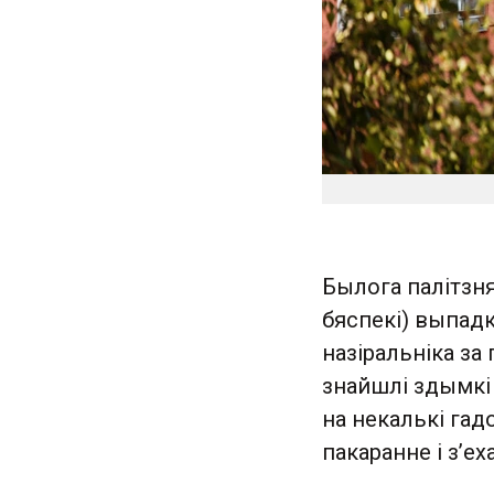
Былога палітзня
бяспекі) выпадк
назіральніка за
знайшлі здымкі 
на некалькі гад
пакаранне і з’ех