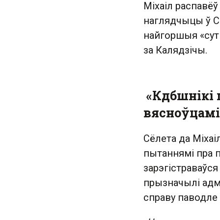
Міхаіл распавёў
наглядчыцы ў СІ
найгоршыя «сутк
за Калядзічы.
«Кдбшнікі п
вясноўцамі
Сёлета да Міхаі
пытаннямі пра п
зарэгістраваўся
прызначылі адм
справу паводле 