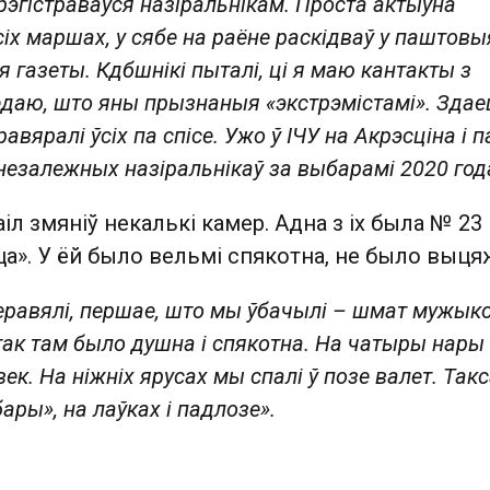
рэгістраваўся назіральнікам. Проста актыўна
сіх маршах, у сябе на раёне раскідваў у паштовы
 газеты. Кдбшнікі пыталі, ці я маю кантакты з
ведаю, што яны прызнаныя «экстрэмістамі». Здае
равяралі ўсіх па спісе. Ужо ў ІЧУ на Акрэсціна і 
 незалежных назіральнікаў за выбарамі 2020 год
іл змяніў некалькі камер. Адна з іх была № 23 
ца». У ёй было вельмі спякотна, не было выцяж
перавялі, першае, што мы ўбачылі – шмат мужыко
так там было душна і спякотна. На чатыры нары
ек. На ніжніх ярусах мы спалі ў позе валет. Так
бары», на лаўках і падлозе».