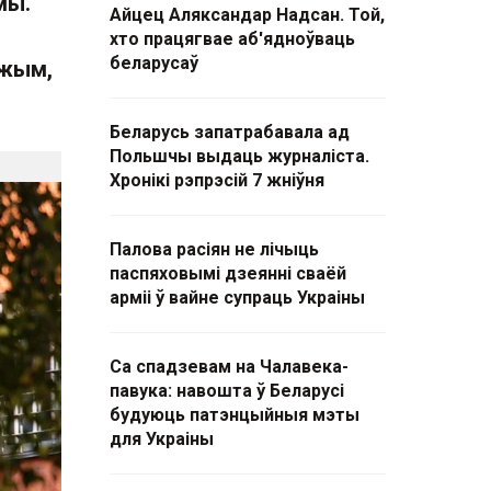
мы.
Айцец Аляксандар Надсан. Той,
е
хто працягвае аб'ядноўваць
беларусаў
эжым,
Беларусь запатрабавала ад
Польшчы выдаць журналіста.
Хронікі рэпрэсій 7 жніўня
Палова расіян не лічыць
паспяховымі дзеянні сваёй
арміі ў вайне супраць Украіны
Са спадзевам на Чалавека-
павука: навошта ў Беларусі
будуюць патэнцыйныя мэты
для Украіны