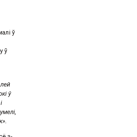
алі ў
у ў
олей
кі ў
і
умелі,
к»
.
сё з-