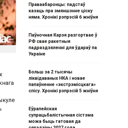
Праваабаронцы: падстаў
казаць пра змяншэнне ціску
няма. Хронікі рэпрэсій 6 жніўня
Паўночная Карэя разгортвае ў
РФ свае ракетныя
падраздзяленні для ўдараў па
Украіне
Больш за 2 тысячы
х
ліквідаваных НКА і новае
жнага
папаўненне «экстрэмісцкага»
о
спісу. Хронікі рэпрэсій 5 жніўня
тыкуле
ь
Еўрапейская
супрацьбалістычная сістэма
можа быць гатовая да
сярэдзіны 2027 года