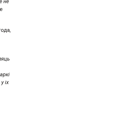
е не
е
года,
пяць
аркі
у іх