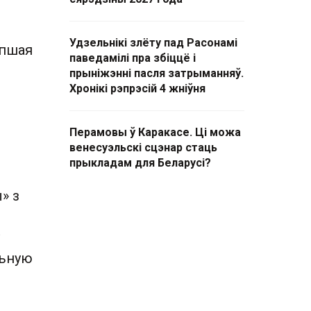
Удзельнікі злёту пад Расонамі
епшая
паведамілі пра збіццё і
прыніжэнні пасля затрыманняў.
Хронікі рэпрэсій 4 жніўня
Перамовы ў Каракасе. Ці можа
венесуэльскі сцэнар стаць
прыкладам для Беларусі?
» з
льную