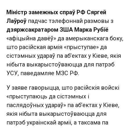
Міністр замежных спраў РФ Сяргей
Лаўроў
падчас тэлефоннай размовы з
дзяржсакратаром ЗША Марка Рубіё
«афіцыйна давёў» да амерыканскага боку,
што расійская армія «прыступае» да
сістэмных удараў па аб’ектах у Кіеве, якія
нібыта выкарыстоўваюцца для патрэб
УСУ, паведамляе МЗС РФ.
У заяве гаворыцца, што расійскія войскі
«прыступаюць да сістэмных і
паслядоўных удараў» па аб’ектах у Кіеве,
якія нібыта выкарыстоўваюцца для
патрэб украінскай арміі, а таксама па