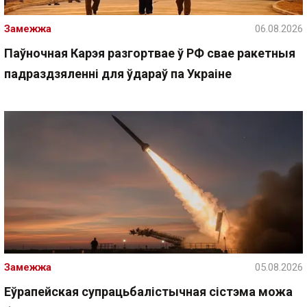
Замежжа
06.08.2026
Паўночная Карэя разгортвае ў РФ свае ракетныя
падраздзяленні для ўдараў па Украіне
Замежжа
05.08.2026
Еўрапейская супрацьбалістычная сістэма можа