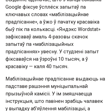
Google фіксуе ўсплёск запытаў па
ключавых словах «мабілізацыйнае
прадпісанне», а ўжо ў пачатку красавіка
быў пік па колькасці. «Яндэкс Wordstat»
зафіксаваў амаль 4-разовы скачок
запытаў па «мабілізацыйных
прадпісаннях» увесну. У студзені запыт
фіксаваўся на ўзроўні 10 тысяч, а ў
красавіку — каля 40 тысяч.
Мабілізацыйнае прадпісанне выдаюць на
падставе рашэння муніцыпальнай
прызыўной камісіі. У ім змяшчаецца
інструкцыя, што павінен зрабіць чалавек
у выпадку аб’яўлення мабілізацыі, а