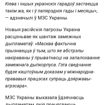
Кіева і іншых украінскіх гарадоў застаецца
такім жа, як і ў папярэднія гады і месяцы»
,
— адзначылі ў МЗС Украіны.
Новыя расійскія пагрозы Украіна
расцэньвае як шантаж замежных
дыпламатаў:
«Масква фактычна
прызнаецца ў тым, што яе абстрэлы
накіраваны ў прыватнасці на запалохванне
замежнага дыпкорпуса. Гэта сведчанне
будзе каштоўным доказам у міжнародна-
прававых працэсах супраць дзяржавы-
агрэсара»
.
МЗС Украіны выказала ўдзячнасць
дыпламатам, якія працягваюць