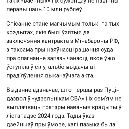
такіх «ваенных» і іх сужэнцаў не павінны
перавышаць 10 млн рублёў.
Спісанне стане магчымым толькі па тых
крэдытах, якія былі ўзятыя да
заключэння кантракта з Мінабароны РФ,
а таксама пры наяўнасці рашэння суда
пра спагнанне запазычанасці, якое ўжо
ўступіла ў сілу, альбо выдачы ці
прад’яўлення выканаўчага акта.
Выданне адзначае, што першы раз Пуцін
дазволіў «удзельнікам СВА» і іх сем’ям не
выплачваць пратэрмінаваныя крэдыты ў
лістападзе 2024 года. Тады ўказ
дзейнічаў пры ўмове, калі пазыка была