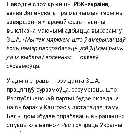
Паводле слоў крыніцы
РБК-Украіна
,
заява Зяленскага пра магчымыя тэрміны
завяршэння «гарачай фазы» вайны
выклікана маючымі адбыцца выбарамі ў
ЗША.
«Мы так мяркуем, што ў амерыканцаў
ёсць намер паспрабаваць усё ўціхамірыць
да іх выбараў восенню»
, — сказаў
суразмоўца.
У адміністрацыі прэзідэнта ЗША,
працягнуў суразмоўца, разумеюць, што
Рэспубліканскай партыі будзе складана
на выбарах у Кангрэс у лістападзе, таму
Белы дом «будзе спрабаваць вырашыць»
сітуацыю з вайной Расіі супраць Украіны