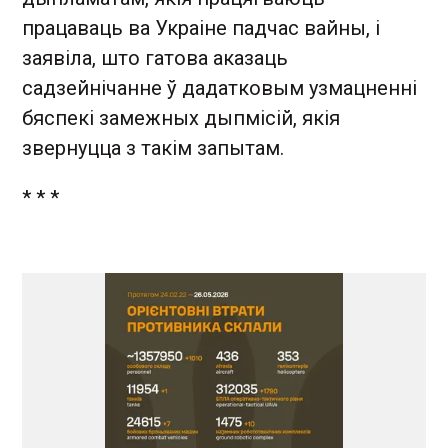
працаваць ва Украіне падчас вайны, і
заявіла, што гатова аказаць
садзейнічанне ў дадатковым узмацненні
бяспекі замежных дыпмісій, якія
звернуцца з такім запытам.
* * *