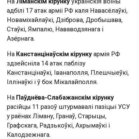
На
Ліманскім кірунку
ўкраінскія воіны
адбілі 17 атак арміі РФ каля Навасёлаўкі,
Новаміхайлаўкі, Дзіброва, Дробышава,
Стаўкі, Ямпалю, Нававодзянага і
Азёрнага.
На
Канстанцінаўскім кірунку
армія РФ
здзейсніла 14 атак паблізу
Канстанцінаўкі, Іванаполля, Плешчыеўкі,
Іллінаўкі і ў бок Мікалайполля.
На
Паўднёва-Слабажанскім кірунку
расійцы 11 разоў штурмавалі пазіцыі УСУ
у раёнах Ліману, Гранаў, Старыцы,
Графскага, Радзькоўкі, Ахрымаўкі і
Калодзежнага.