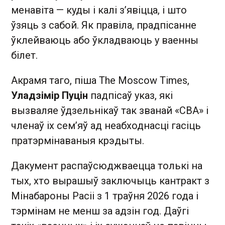
менавіта — куды і калі з’явіцца, і што
ўзяць з сабой. Як правіла, прадпісанне
ўклейваюць або ўкладваюць у ваенны
білет.
Акрамя таго, піша The Moscow Times,
Уладзімір Пуцін
падпісаў указ, які
вызваляе ўдзельнікаў так званай «СВА» і
членаў іх сем’яў ад неабходнасці гасіць
пратэрмінаваныя крэдыты.
Дакумент распаўсюджваецца толькі на
тых, хто вырашыў заключыць кантракт з
Мінабароны Расіі з 1 траўня 2026 года і
тэрмінам не менш за адзін год. Даўгі