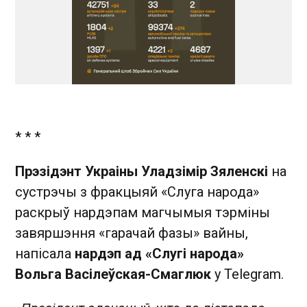
* * *
Прэзідэнт Украіны Уладзімір Зяленскі
на
сустрэчы з фракцыяй «Слуга народа»
раскрыў нардэпам магчымыя тэрміны
завяршэння «гарачай фазы» вайны,
напісала
нардэп ад «Слугі народа»
Вольга Васілеўская-Смаглюк
у Telegram.