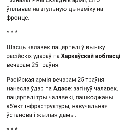
тэхналагічны складнік арміі, што
ўплывае на агульную дынаміку на
фронце.
* * *
Шэсць чалавек пацярпелі ў выніку
расійскіх удараў па
Харкаўскай вобласці
вечарам 25 траўня.
Расійская армія вечарам 25 траўня
нанесла ўдар па
Адэсе
: загінуў чалавек,
пацярпелі тры чалавекі, пашкоджаны
аб’ект інфраструктуры, навучальная
ўстанова і жылыя дамы.
* * *