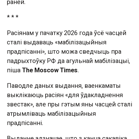
раней.
* * *
Расіянам у пачатку 2026 года ўсё часцей
сталі выдаваць «мабілізацыйныя
прадпісанні», што можа сведчыць пра
падрыхтоўку РФ да агульнай мабілізацыі,
піша
The Moscow Times
.
Паводле даных выдання, ваенкаматы
выклікаюць расіян «для ўдакладнення
звестак», але пры гэтым яны часцей сталі
атрымліваць мабілізацыйныя
прадпісанні.
Выданне адзначае, што з канца сакавіка