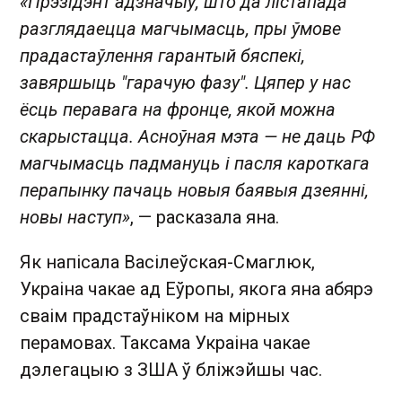
«Прэзідэнт адзначыў, што да лістапада
разглядаецца магчымасць, пры ўмове
прадастаўлення гарантый бяспекі,
завяршыць "гарачую фазу". Цяпер у нас
ёсць перавага на фронце, якой можна
скарыстацца. Асноўная мэта — не даць РФ
магчымасць падмануць і пасля кароткага
перапынку пачаць новыя баявыя дзеянні,
новы наступ»
, — расказала яна.
Як напісала Васілеўская-Смаглюк,
Украіна чакае ад Еўропы, якога яна абярэ
сваім прадстаўніком на мірных
перамовах. Таксама Украіна чакае
дэлегацыю з ЗША ў бліжэйшы час.