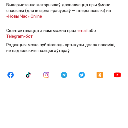
Выкарыстанне матэрыялаў дазваляецца пры ўмове
спасылкі (для інтэрнэт-рэсурсаў — гiперспасылкi) на
«Новы Час» Online
Скантактавацца з намі можна праз
email
або
Telegram-бот
Рэдакцыя можа публікаваць артыкулы дзеля палемікі,
не падзяляючы пазіцыі аўтараў