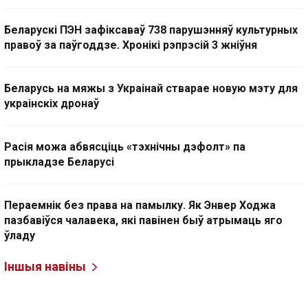
Беларускі ПЭН зафіксаваў 738 парушэнняў культурных
правоў за паўгоддзе. Хронікі рэпрэсій 3 жніўня
Беларусь на мяжы з Украінай стварае новую мэту для
украінскіх дронаў
Расія можа абвясціць «тэхнічны дэфолт» па
прыкладзе Беларусі
Пераемнік без права на памылку. Як Энвер Ходжа
пазбавіўся чалавека, які павінен быў атрымаць яго
ўладу
Іншыя навіны