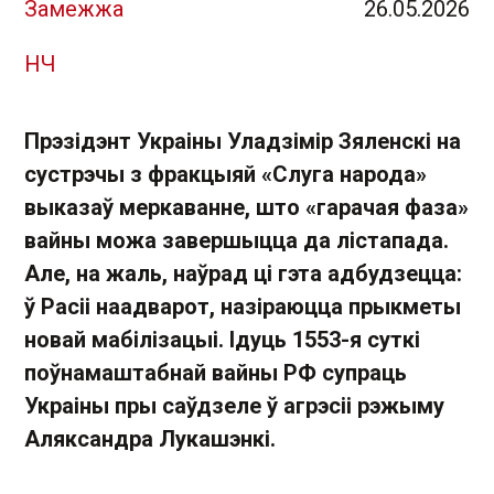
Замежжа
26.05.2026
НЧ
Прэзідэнт Украіны Уладзімір Зяленскі на
сустрэчы з фракцыяй «Слуга народа»
выказаў меркаванне, што «гарачая фаза»
вайны можа завершыцца да лістапада.
Але, на жаль, наўрад ці гэта адбудзецца:
ў Расіі наадварот, назіраюцца прыкметы
новай мабілізацыі. Ідуць 1553-я суткі
поўнамаштабнай вайны РФ супраць
Украіны пры саўдзеле ў агрэсіі рэжыму
Аляксандра Лукашэнкі.