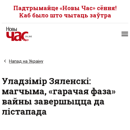
Падтрымайце «Новы Час» сёння!
Каб было што чытаць заўтра
Напад на Украіну
Уладзімір Зяленскі:
магчыма, «гарачая фаза»
вайны завершыцца да
лістапада