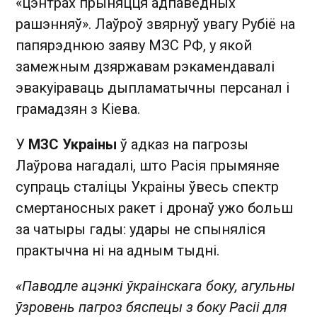
«цэнтрах прыняцця адпаведных
рашэнняў». Лаўроў звярнуў увагу Рубіё на
папярэднюю заяву МЗС РФ, у якой
замежным дзяржавам рэкамендавалі
эвакуіраваць дыпламатычны персанал і
грамадзян з Кіева.
У
МЗС Украіны
ў адказ на пагрозы
Лаўрова нагадалі, што Расія прымяняе
супраць сталіцы Украіны ўвесь спектр
смертаносных ракет і дронаў ужо больш
за чатыры гады: удары не спыняліся
практычна ні на адным тыдні.
«Паводле ацэнкі ўкраінскага боку, агульны
ўзровень пагроз бяспецы з боку Расіі для