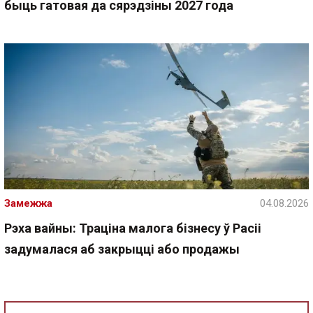
быць гатовая да сярэдзіны 2027 года
Замежжа
04.08.2026
Рэха вайны: Траціна малога бізнесу ў Расіі
задумалася аб закрыцці або продажы