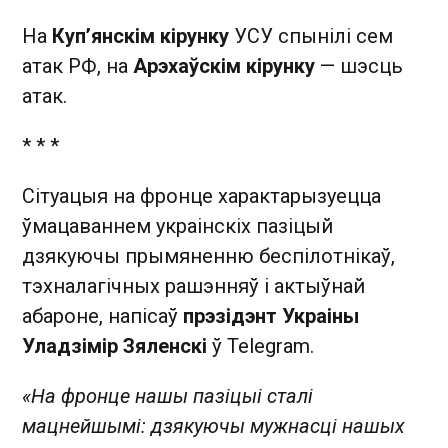
На
Куп’янскім кірунку
УСУ спынілі сем
атак РФ, на
Арэхаўскім кірунку
— шэсць
атак.
* * *
Сітуацыя на фронце характарызуецца
ўмацаваннем украінскіх пазіцый
дзякуючы прымяненню беспілотнікаў,
тэхналагічных рашэнняў і актыўнай
абароне, напісаў
прэзідэнт Украіны
Уладзімір Зяленскі
ў Telegram.
«На фронце нашы пазіцыі сталі
мацнейшымі: дзякуючы мужнасці нашых