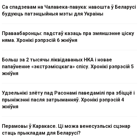
Са спадзевам на Чалавека-павука: навошта ў Беларусі
будуюць патэнцыйныя мэты для Украіны
Праваабаронцы: падстаў казаць пра змяншэнне ціску
няма. Хронікі рэпрэсій 6 жніўня
Больш за 2 тысячы ліквідаваных НКА і новае
папаўненне «экстрэмісцкага» спісу. Хронікі рэпрэсій 5
жніўня
Удзельнікі злёту пад Расонамі паведамілі пра збіццё і
прыніжэнні пасля затрыманняў. Хронікі рэпрэсій 4
жніўня
Перамовы ў Каракасе. Ці можа венесуэльскі сцэнар
стаць прыкладам для Беларусі?