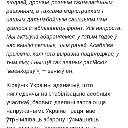
людзей, дронам, розным тэхналагічным
рашэнням, а таксама мідлстрайкам і
нашым дальнабойным санкцыям нам
удалося стабілізаваць фронт. Усё няпроста.
Мы актыўна абараняемся, у гэтым годзе ў
нас вынікі лепшыя, чым раней. Асабліва
прыемна, калі гэта выразна пацвярджае, у
тым ліку, і ныццё так званых расійскіх
"ваенкораў"»
, — заявіў ён.
Кіраўнік Украіны адзначыў, што
нягледзячы на стабілізацыю асобных
участкаў, баявыя дзеянні застаюцца
напружанымі. Украіна працягвае
ўтрымліваць абарону і ўзмацняць