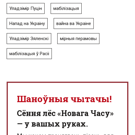
Уладзімір Пуцін
мабілізацыя
Напад на Украіну
вайна ва Украіне
Уладзімір Зяленскі
мірныя перамовы
мабілізацыя ў Расіі
Шаноўныя чытачы!
Сёння лёс «Новага Часу»
— у вашых руках.