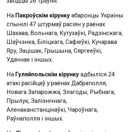
зводцы 26 траўня.
На
Пакроўскім кірунку
абаронцы Украіны
спынілі 47 штурмаў расіян у раёнах
Шахава, Вольнага, Кутузаўкі, Радзінскага,
Шаўчэнка, Біліцкага, Сафіеўкі, Кучарава
Яру, Зацішак, Грышына, Сяргееўкі,
Удачнае і іншых.
На
Гуляйпольскім кірунку
адбыліся 24
атакі расійцаў у раёнах Дабраполля,
Новага Запарожжа, Злагоды, Рыбнага,
Прылук, Залізнічнага,
Аленаканстанцінаўкі, Чароўнага,
Раўнаполля і іншых.