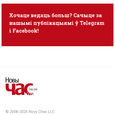
Хочаце ведаць больш? Сачыце за
нашымі публікацыямі ў
Telegram
i
Facebook
!
© 2008-2026 Novy Chas LLC