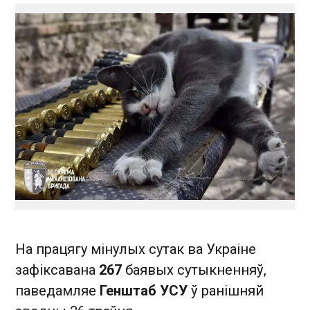
На працягу мінулых сутак ва Украіне
зафіксавана
267
баявых сутыкненняў,
паведамляе
Генштаб УСУ
ў ранішняй