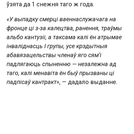
ўзята да 1 снежня таго ж года.
«У выпадку смерці ваеннаслужачага на
фронце ці з-за калецтва, ранення, траўмы
альбо кантузіі, а таксама калі ён атрымае
інваліднасць I групы, усе крэдытныя
абавязацельствы членаў яго сям’і
падлягаюць спыненню — незалежна ад
таго, калі менавіта ён быў прызваны ці
падпісаў кантракт»
, — дадало выданне.