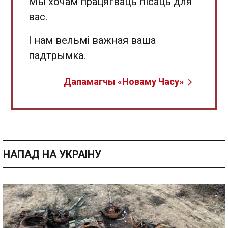
Мы хочам працягваць пісаць для
вас.
І нам вельмі важная ваша
падтрымка.
Дапамагчы «Новаму Часу»
НАПАД НА УКРАІНУ