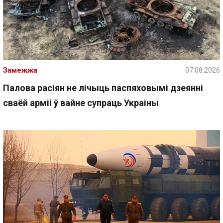
Замежжа
07.08.2026
Палова расіян не лічыць паспяховымі дзеянні
сваёй арміі ў вайне супраць Украіны