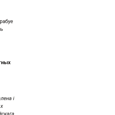
рабуе
ць
тных
лена і
ах
йскага