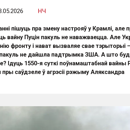
3.05.2026
НЧ
ні пішуць пра змену настрояў у Крамлі, але 
ь вайну Пуцін пакуль не наважваецца. Але Ук
інію фронту і нават вызваляе свае тэрыторыі 
 пакуль не дайшла падтрымка ЗША. А што буд
зе? Ідуць 1550-я суткі поўнамаштабнай вайны
ы пры саўдзеле ў агрэсіі рэжыму Аляксандра