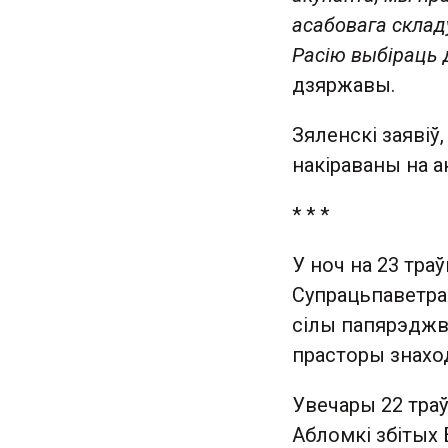
асабовага склад
Расію выбіраць
дзяржавы.
Зяленскі заявіў
накіраваны на 
* * *
У ноч на 23 тра
Супрацьпаветран
сілы папярэджва
прасторы знаход
Увечары 22 тра
Абломкі збітых 