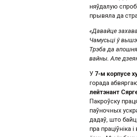
няўдалую спробу
прывяла да стра
«Давайце захава
Чамусьці ў вышэ
Трэба да апошня
вайны. Але дзея
У
7-м корпусе х
горада абвярга
лейтэнант Сярг
Пакроўску прац
паўночных ускра
дадаў, што бай
пра праціўніка і