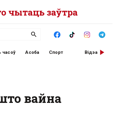
о чытаць заўтра
 часоў
Асоба
Спорт
Відэа
 што вайна