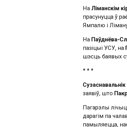
На
Ліманскім кі
прасунуцца ў ра
Ямпалю і Ліману
На
Паўднёва-Сл
пазіцыі УСУ, на
шэсць баявых с
* * *
Сузаснавальнік
заявіў, што
Пакр
Пагарэлы лічыц
дарагім па чала
памыляецца, нас