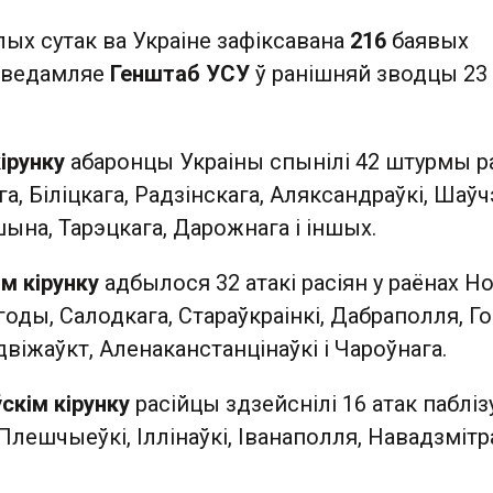
лых сутак ва Украіне зафіксавана
216
баявых
аведамляе
Генштаб УСУ
ў ранішняй зводцы 23
ірунку
абаронцы Украіны спынілі 42 штурмы р
а, Біліцкага, Радзінскага, Аляксандраўкі, Шаўч
ына, Тарэцкага, Дарожнага і іншых.
м кірунку
адбылося 32 атакі расіян у раёнах Н
оды, Салодкага, Стараўкраінкі, Дабраполля, Го
двіжаўкт, Аленаканстанцінаўкі і Чароўнага.
скім кірунку
расійцы здзейснілі 16 атак пабліз
Плешчыеўкі, Іллінаўкі, Іванаполля, Навадзмітра