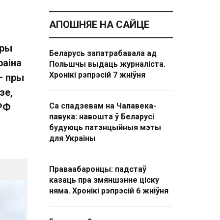
АПОШНЯЕ НА САЙЦЕ
пры
Беларусь запатрабавала ад
раіна
Польшчы выдаць журналіста.
Хронікі рэпрэсій 7 жніўня
— пры
зе,
 РФ
Са спадзевам на Чалавека-
павука: навошта ў Беларусі
будуюць патэнцыйныя мэты
для Украіны
Праваабаронцы: падстаў
казаць пра змяншэнне ціску
няма. Хронікі рэпрэсій 6 жніўня