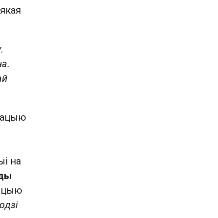
 якая
.
а.
ай
пацыю
ыі на
ады
мацыю
юдзі