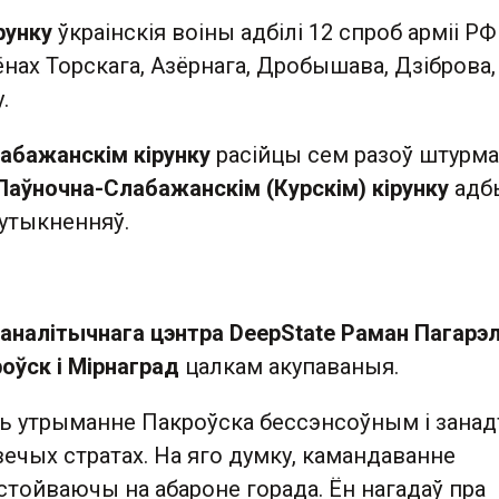
рунку
ўкраінскія воіны адбілі 12 спроб арміі РФ
ёнах Торскага, Азёрнага, Дробышава, Дзіброва,
.
абажанскім кірунку
расійцы сем разоў штурма
Паўночна-Слабажанскім (Курскім) кірунку
адб
утыкненняў.
 аналітычнага цэнтра DeepState Раман Пагарэ
оўск і Мірнаград
цалкам акупаваныя.
ь утрыманне Пакроўска бессэнсоўным і занад
вечых стратах. На яго думку, камандаванне
тойваючы на абароне горада. Ён нагадаў пра