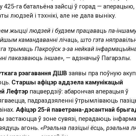
 425-га батальёна зайсці ў горад — аперацыю,
ты людзей і тэхнікі, але не дала выніку.
ем жыцці людзей і будзем працаваць па-іншаму
йшым камандаванні лічаць, што гэта няправільн
га трымаць Пакроўск з-за нейкай інфармацыйн
нні паказваюць іншае»
, — адзначыў Пагарэлы.
уткага рэагавання ДШВ
заявы пра поўную аку
юць.
Старшы афіцэр аддзела камунікацый
ей Лефтэр
пацвердзіў: абарончая аперацыя ў
ягваецца, падраздзяленні ўтрымліваюць пазіц
інах.
Афіцэр 25-й паветрана-дэсантнай брыг
цы застаюцца ў зоне сувязі, перадаюць інфар
 вядуць агонь.
«Рэальна пазіцыі ёсць, рэальна л