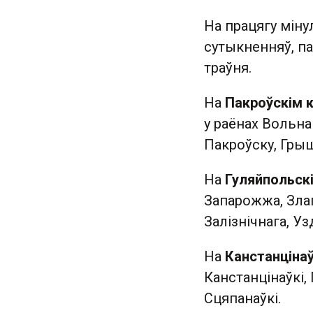
На працягу міну
сутыкненняў, п
траўня.
На
Пакроўскім к
у раёнах Вольнаг
Пакроўску, Грыш
На
Гуляйпольскі
Запарожжа, Злаг
Залізнічнага, Уз
На
Канстанцінаў
Канстанцінаўкі, 
Сцяпанаўкі.