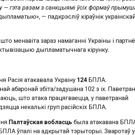
у — гэта разам з санкцыямі ўсіх формаў прымуш
 дыпламатыю»
, — падкрэсліў кіраўнік украінска
, што менавіта зараз намаганні Украіны і партн
актывізацыю дыпламатычнага кірунку.
ўня Расія атакавала Украіну
124
БПЛА.
ай абаронай збіта/задушана 102 з іх. Паветра
юць, што атака працягваецца, у паветранай
зяцца некалькі груп расійскіх БПЛА.
ўня
Палтаўская вобласць
была атакавана БПЛА
БПЛА ўпалі на адкрытай тэрыторыі. Зваротаў у