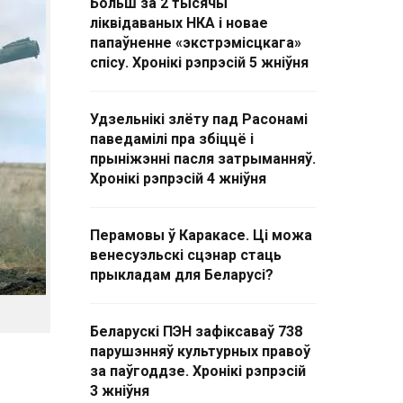
Больш за 2 тысячы
ліквідаваных НКА і новае
папаўненне «экстрэмісцкага»
спісу. Хронікі рэпрэсій 5 жніўня
Удзельнікі злёту пад Расонамі
паведамілі пра збіццё і
прыніжэнні пасля затрыманняў.
Хронікі рэпрэсій 4 жніўня
Перамовы ў Каракасе. Ці можа
венесуэльскі сцэнар стаць
прыкладам для Беларусі?
Беларускі ПЭН зафіксаваў 738
парушэнняў культурных правоў
за паўгоддзе. Хронікі рэпрэсій
3 жніўня