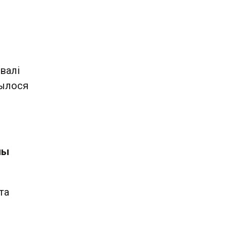
валі
ылося
лы
та