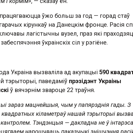
м і кормім»
, — сказаў ён.
 працягваюцца ўжо больш за год — горад стаў
арачых кірункаў на Данецкім фронце. Расія сп
 ключавы лагістычны вузел, праз які праходзя
забеспячэння ўкраінскіх сіл у рэгіёне.
года Украіна вызваліла ад акупацыі
590 квадра
й тэрыторыі, паведаміў
прэзідэнт Украіны
скі
ў вячэрнім звароце 22 траўня.
іцыі зараз мацнейшыя, чым у папярэднія гады. З
0 квадратных кіламетраў нашай тэрыторыі вызва
 кантролем. Тэндэнцыя — дакладна не ў інтарэс
ацягваем нарошчваць паказчыкі знішчэння расі