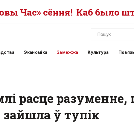
вы Час» сёння!
Каб было шт
адства
Эканоміка
Замежжа
Культура
Повязь
млі расце разуменне,
 зайшла ў тупік