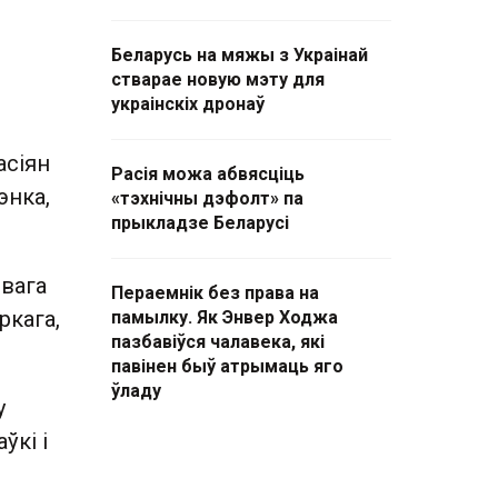
Беларусь на мяжы з Украінай
стварае новую мэту для
украінскіх дронаў
асіян
Расія можа абвясціць
энка,
«тэхнічны дэфолт» па
прыкладзе Беларусі
овага
Пераемнік без права на
ркага,
памылку. Як Энвер Ходжа
пазбавіўся чалавека, які
павінен быў атрымаць яго
ўладу
у
ўкі і