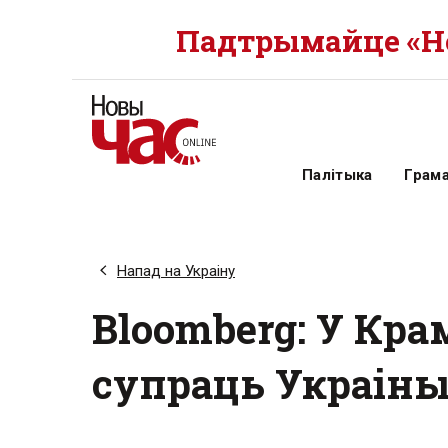
Падтрымайце «Но
Палітыка
Грам
Напад на Украіну
Bloomberg: У Кра
супраць Украіны