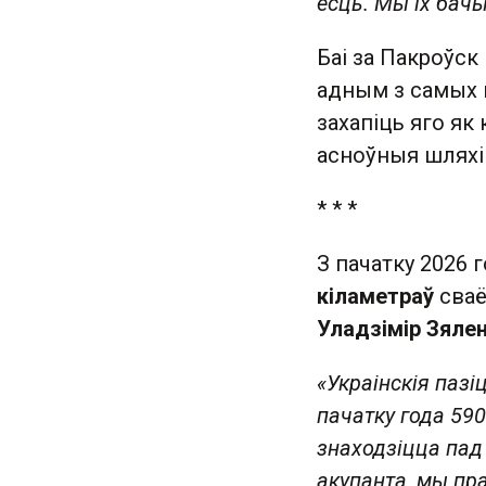
ёсць. Мы іх бачы
Баі за Пакроўск
адным з самых г
захапіць яго як
асноўныя шляхі 
* * *
З пачатку 2026 
кіламетраў
сваё
Уладзімір Зялен
«Украінскія паз
пачатку года 59
знаходзіцца пад
акупанта, мы пр