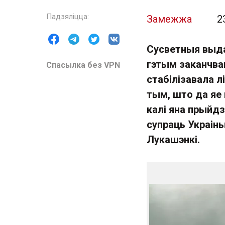
Замежжа
2
Сусветныя выдан
гэтым заканчвац
Спасылка без VPN
стабілізавала л
тым, што да яе
калі яна прыйд
супраць Украін
Лукашэнкі.