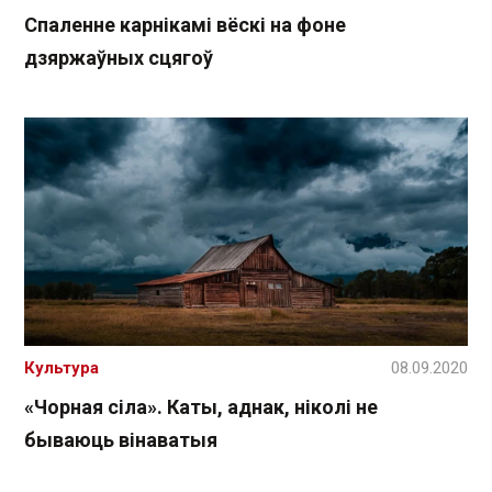
Спаленне карнікамі вёскі на фоне
дзяржаўных сцягоў
Культура
08.09.2020
«Чорная сіла». Ка ты, аднак, ніколі не
бываюць вінаватыя