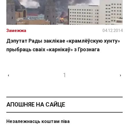
Замежжа
04.12.2014
Дэпутат Рады заклікае «крамлёўскую хунту»
прыбраць сваіх «карнікаў» з Грознага
1
‹
›
АПОШНЯЕ НА САЙЦЕ
Незалежнасць коштам піва