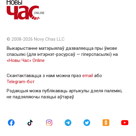
© 2008-2026 Novy Chas LLC
Выкарыстанне матэрыялаў дазваляецца пры ўмове
спасылкі (для інтэрнэт-рэсурсаў — гiперспасылкi) на
«Новы Час» Online
Скантактавацца з намі можна праз
email
або
Telegram-бот
Рэдакцыя можа публікаваць артыкулы дзеля палемікі,
не падзяляючы пазіцыі аўтараў