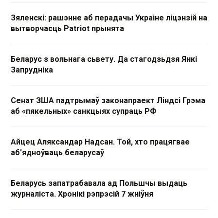
Зяленскі: рашэнне аб перадачы Украіне ліцэнзій на
вытворчасць Patriot прынята
Беларус з вольнага сьвету. Да стагодзьдзя Янкі
Запрудніка
Сенат ЗША падтрымаў законапраект Ліндсі Грэма
аб «пякельных» санкцыях супраць РФ
Айцец Аляксандар Надсан. Той, хто працягвае
аб'ядноўваць беларусаў
Беларусь запатрабавала ад Польшчы выдаць
журналіста. Хронікі рэпрэсій 7 жніўня