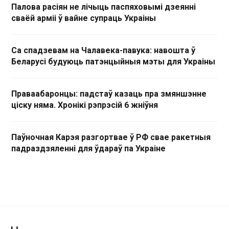
Палова расіян не лічыць паспяховымі дзеянні
сваёй арміі ў вайне супраць Украіны
Са спадзевам на Чалавека-павука: навошта ў
Беларусі будуюць патэнцыйныя мэты для Украіны
Праваабаронцы: падстаў казаць пра змяншэнне
ціску няма. Хронікі рэпрэсій 6 жніўня
Паўночная Карэя разгортвае ў РФ свае ракетныя
падраздзяленні для ўдараў па Украіне