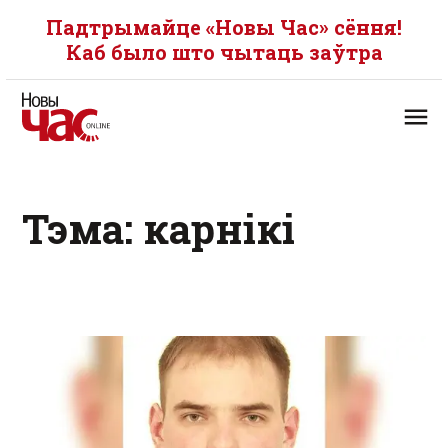
Падтрымайце «Новы Час» сёння!
Каб было што чытаць заўтра
Тэма: карнікі