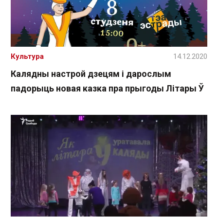
Культура
14.12.2020
Калядны настрой дзецям і дарослым
падорыць новая казка пра прыгоды Літары Ў