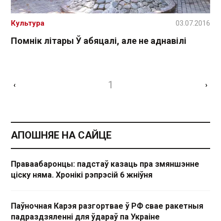
Культура
03.07.2016
Помнік літары Ў абяцалі, але не аднавілі
1
‹
›
АПОШНЯЕ НА САЙЦЕ
Праваабаронцы: падстаў казаць пра змяншэнне
ціску няма. Хронікі рэпрэсій 6 жніўня
Паўночная Карэя разгортвае ў РФ свае ракетныя
падраздзяленні для ўдараў па Украіне