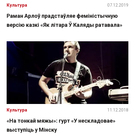
Культура
07.12.2019
Раман Арлоў прадстаўляе феміністычную
версію казкі «Як літара Ў Каляды ратавала»
Культура
11.12.2018
«На тонкай мяжы»: гурт «У нескладовае»
выступіць у Мінску