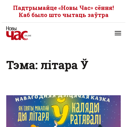
Падтрымайце «Новы Час» сёння!
Каб было што чытаць заўтра
Тэма: літара Ў