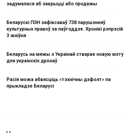
задумалася аб закрыцці або продажы
Беларускі ПЭН зафіксаваў 738 парушэнняў
культурных правоў за паўгоддзе. Хронікі рэпрэсій
3 жніўня
Беларусь на мяжы з Украінай стварае новую мэту
для украінскіх дронаў
Расія можа абвясціць «тэхнічны дэфолт» па
прыкладзе Беларусі