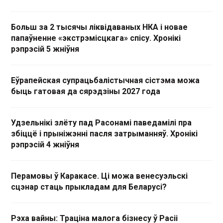
Больш за 2 тысячы ліквідаваных НКА і новае
папаўненне «экстрэмісцкага» спісу. Хронікі
рэпрэсій 5 жніўня
Еўрапейская супрацьбалістычная сістэма можа
быць гатовая да сярэдзіны 2027 года
Удзельнікі злёту пад Расонамі паведамілі пра
збіццё і прыніжэнні пасля затрыманняў. Хронікі
рэпрэсій 4 жніўня
Перамовы ў Каракасе. Ці можа венесуэльскі
сцэнар стаць прыкладам для Беларусі?
Рэха вайны: Траціна малога бізнесу ў Расіі