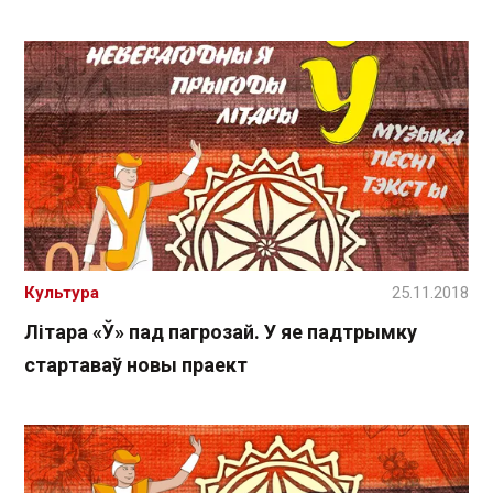
Культура
25.11.2018
Літара «Ў» пад пагрозай. У яе падтрымку
стартаваў новы праект