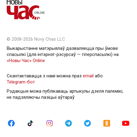
© 2008-2026 Novy Chas LLC
Выкарыстанне матэрыялаў дазваляецца пры ўмове
спасылкі (для інтэрнэт-рэсурсаў — гiперспасылкi) на
«Новы Час» Online
Скантактавацца з намі можна праз
email
або
Telegram-бот
Рэдакцыя можа публікаваць артыкулы дзеля палемікі,
не падзяляючы пазіцыі аўтараў