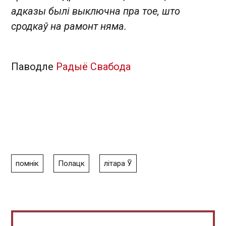
адказы былі выключна пра тое, што
сродкаў на рамонт няма.
Паводле
Радыё Свабода
помнік
Полацк
літара Ў