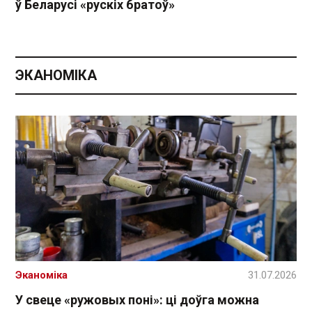
ў Беларусі «рускіх братоў»
ЭКАНОМІКА
Эканоміка
31.07.2026
У свеце «ружовых поні»: ці доўга можна