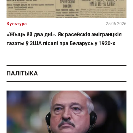
Культура
25.06.2026
«Жыць ёй два дні». Як расейскія эмігранцкія
газэты ў ЗША пісалі пра Беларусь у 1920-х
ПАЛІТЫКА