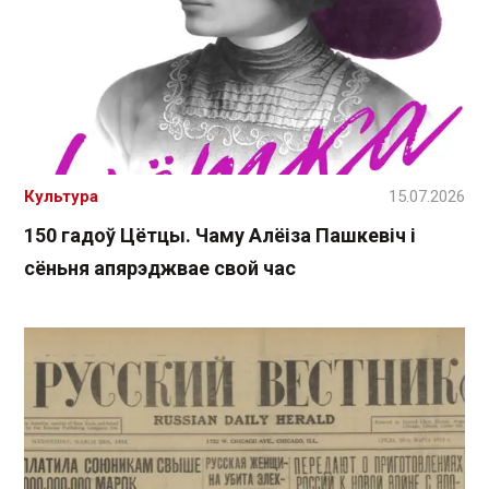
Культура
15.07.2026
150 гадоў Цётцы. Чаму Алёіза Пашкевіч і
сёньня апярэджвае свой час