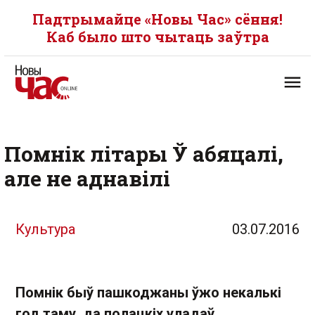
Падтрымайце «Новы Час» сёння!
Каб было што чытаць заўтра
Помнік літары Ў абяцалі,
але не аднавілі
Культура
03.07.2016
Помнік быў пашкоджаны ўжо некалькі
год таму, да полацкіх уладаў