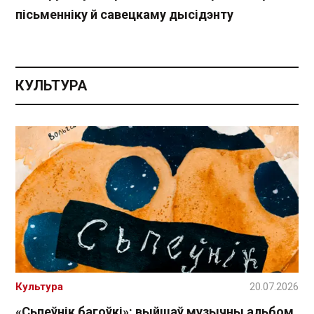
пісьменніку й савецкаму дысідэнту
КУЛЬТУРА
Культура
20.07.2026
«Сьпеўнік багоўкі»: выйшаў музычны альбом