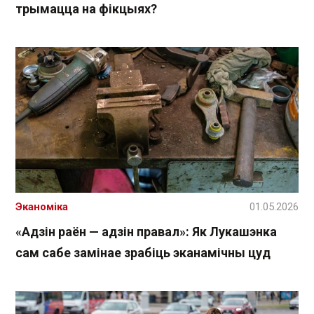
трымацца на фікцыях?
Эканоміка
01.05.2026
«Адзін раён — адзін правал»: Як Лукашэнка
сам сабе замінае зрабіць эканамічны цуд