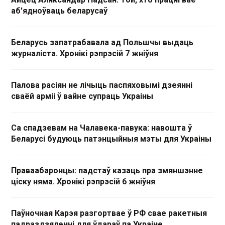
аб'ядноўваць беларусаў
Беларусь запатрабавала ад Польшчы выдаць
журналіста. Хронікі рэпрэсій 7 жніўня
Палова расіян не лічыць паспяховымі дзеянні
сваёй арміі ў вайне супраць Украіны
Са спадзевам на Чалавека-павука: навошта ў
Беларусі будуюць патэнцыйныя мэты для Украіны
Праваабаронцы: падстаў казаць пра змяншэнне
ціску няма. Хронікі рэпрэсій 6 жніўня
Паўночная Карэя разгортвае ў РФ свае ракетныя
падраздзяленні для ўдараў па Украіне