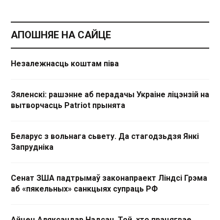
АПОШНЯЕ НА САЙЦЕ
Незалежнасць коштам піва
Зяленскі: рашэнне аб перадачы Украіне ліцэнзій на
вытворчасць Patriot прынята
Беларус з вольнага сьвету. Да стагодзьдзя Янкі
Запрудніка
Сенат ЗША падтрымаў законапраект Ліндсі Грэма
аб «пякельных» санкцыях супраць РФ
Айцец Аляксандар Надсан. Той, хто працягвае