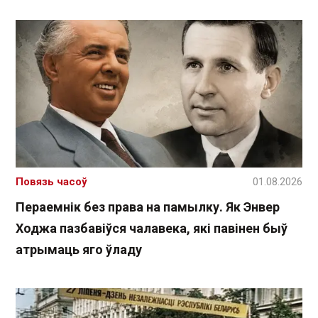
Повязь часоў
01.08.2026
Пераемнік без права на памылку. Як Энвер
Ходжа пазбавіўся чалавека, які павінен быў
атрымаць яго ўладу