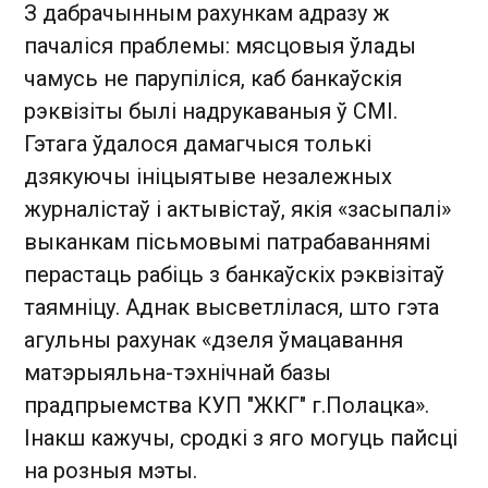
З дабрачынным рахункам адразу ж
пачаліся праблемы: мясцовыя ўлады
чамусь не парупіліся, каб банкаўскія
рэквізіты былі надрукаваныя ў СМІ.
Гэтага ўдалося дамагчыся толькі
дзякуючы ініцыятыве незалежных
журналістаў і актывістаў, якія «засыпалі»
выканкам пісьмовымі патрабаваннямі
перастаць рабіць з банкаўскіх рэквізітаў
таямніцу. Аднак высветлілася, што гэта
агульны рахунак «дзеля ўмацавання
матэрыяльна-тэхнічнай базы
прадпрыемства КУП "ЖКГ" г.Полацка».
Інакш кажучы, сродкі з яго могуць пайсці
на розныя мэты.