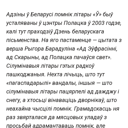
Адзіны ў Беларусі помнік літары «Ў» быў
усталяваны ў цэнтры Полацка ў 2003 годзе,
калі тут праходзіў Дзень беларускага
пісьменства. На яго пастаменце — цытата з
верша Рыгора Барадуліна «Ад Эўфрасінні,
ад Скарыны, ад Полацка пачаўся свет».
Сілумінавыя літары гэтых радкоў
пашкоджаныя. Нехта лічыць, што тут
«пагаспадарылі» вандалы, іншыя — што
сілумінавыя літары пацярпелі ад дажджу і
снегу, а хтосьці вінаваціць дворнікаў, што
неахайна чысцілі помнік. Грамадскасць ня
раз звярталася да мясцовых уладаў з
просьбай адрамантаваць помнік, але