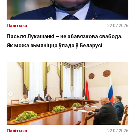
Палітыка
22.07.2026
Пасьля Лукашэнкі – не абавязкова свабода.
Як можа зьмяніцца ўлада ў Беларусі
Палітыка
22.07.2026