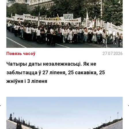
Повязь часоў
27.07.2026
Чатыры даты незалежнасьці. Як не
заблытацца ў 27 ліпеня, 25 сакавіка, 25
жніўня і 3 ліпеня
Спасылка без VPN