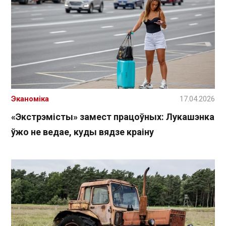
Эканоміка
17.04.2026
«Экстрэмісты» замест працоўных: Лукашэнка
ўжо не ведае, куды вядзе краіну