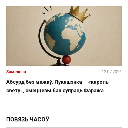
Замежжа
12.07.2026
Абсурд без межаў. Лукашэнка — «кароль
свету», смеццевы бак супраць Фаража
ПОВЯЗЬ ЧАСОЎ