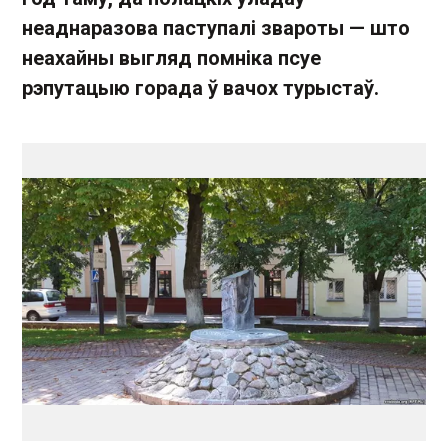
неаднаразова паступалі звароты — што
неахайны выгляд помніка псуе
рэпутацыю горада ў вачох турыстаў.