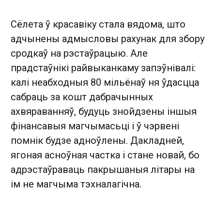
Сёлета ў красавіку стала вядома, што
адчынены адмысловы рахунак для збору
сродкаў на рэстаўрацыю. Але
прадстаўнікі райвыканкаму запэўнівалі:
калі неабходныя 80 мільёнаў ня ўдасцца
сабраць за кошт дабрачынных
ахвяраванняў, будуць знойдзены іншыя
фінансавыя магчымасьці і ў чэрвені
помнік будзе адноўлены. Дакладней,
ягоная асноўная частка і стане новай, бо
адрэстаўраваць пакрышаныя літары на
ім не магчыма тэхналагічна.