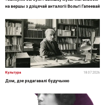
на вершы з дзіцячай анталогіі Вольгі Гапеевай
Культура
18.07.2026
Дом, дзе рэдагавалі будучыню