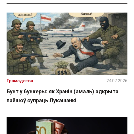
Грамадства
24.07.2026
Бунт у бункеры: як Хрэнін (амаль) адкрыта
пайшоў супраць Лукашэнкі