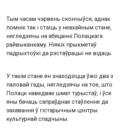
Тым часам чэрвень скончыўся, аднак
помнік так і стаіць у неахайным стане,
нягледзячы на абяцанні Полацкага
райвыканкаму. Ніякіх прыкметаў
падрыхтоўкі да рэстаўрацыі не відаць.
У такім стане ён знаходзіцца ўжо два з
паловай гады, нягледзячы на тое, што
Полацк наведвае шмат турыстаў, і ўсе
яны бачаць сапраўднае стаўленне да
захавання ў гістарычным цэнтры
культурнай спадчыны.