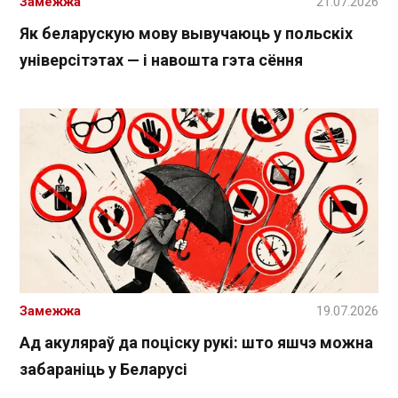
Замежжа
21.07.2026
Як беларускую мову вывучаюць у польскіх
універсітэтах — і навошта гэта сёння
Замежжа
19.07.2026
Ад акуляраў да поціску рукі: што яшчэ можна
забараніць у Беларусі