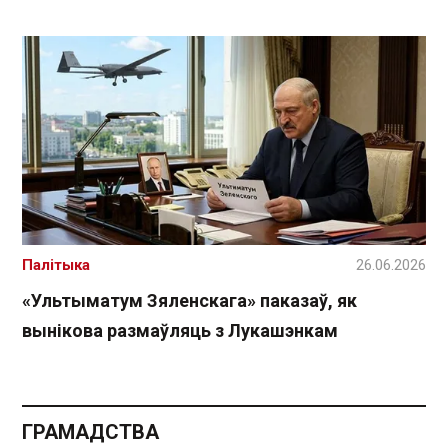
Палітыка
26.06.2026
«Ультыматум Зяленскага» паказаў, як
вынікова размаўляць з Лукашэнкам
ГРАМАДСТВА