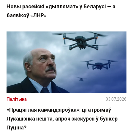
Новы расейскі «дыплямат» у Беларусі — з
баявікоў «ЛНР»
Палітыка
03.07.2026
«Працяглая камандзіроўка»: ці атрымаў
Лукашэнка нешта, апроч экскурсіі ў бункер
Пуціна?