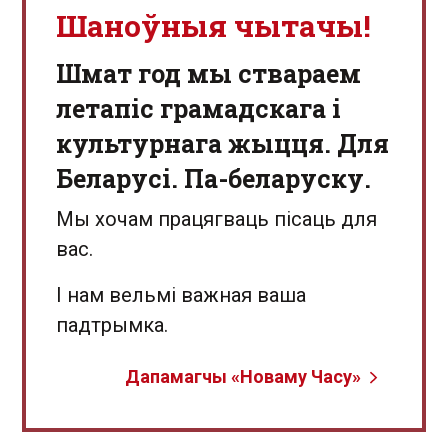
Шаноўныя чытачы!
Шмат год мы ствараем
летапіс грамадскага і
культурнага жыцця. Для
Беларусі. Па-беларуску.
Мы хочам працягваць пісаць для
вас.
І нам вельмі важная ваша
падтрымка.
Дапамагчы «Новаму Часу»