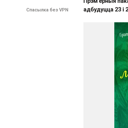
Прэм'ерныя пака
адбудуцца 23 і
Спасылка без VPN