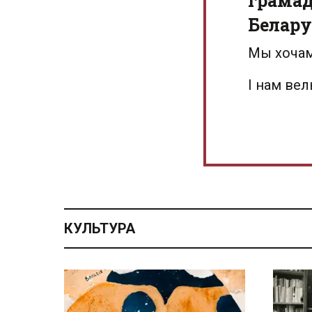
грамад
Белару
Мы хочам
І нам ве
КУЛЬТУРА