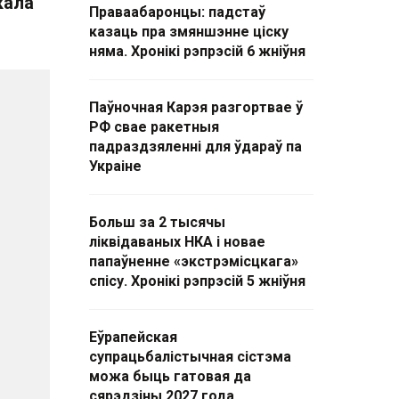
кала"
Праваабаронцы: падстаў
казаць пра змяншэнне ціску
няма. Хронікі рэпрэсій 6 жніўня
Паўночная Карэя разгортвае ў
РФ свае ракетныя
падраздзяленні для ўдараў па
Украіне
Больш за 2 тысячы
ліквідаваных НКА і новае
папаўненне «экстрэмісцкага»
спісу. Хронікі рэпрэсій 5 жніўня
Еўрапейская
супрацьбалістычная сістэма
можа быць гатовая да
сярэдзіны 2027 года