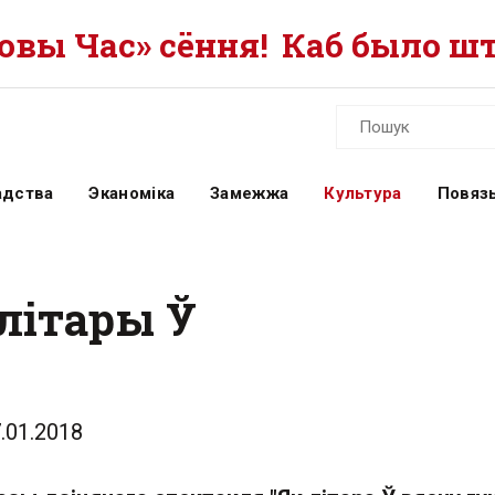
вы Час» сёння!
Каб было шт
адства
Эканоміка
Замежжа
Культура
Повязь
літары Ў
.01.2018