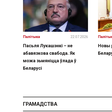
Палітыка
22.07.2026
Паліты
Пасьля Лукашэнкі – не
Новы 
абавязкова свабода. Як
Белару
можа зьмяніцца ўлада ў
Беларусі
ГРАМАДСТВА