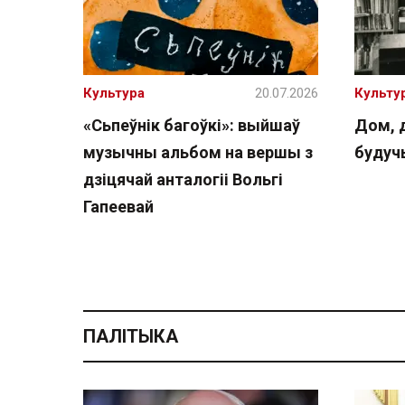
Культура
20.07.2026
Культу
«Сьпеўнік багоўкі»: выйшаў
Дом, 
музычны альбом на вершы з
буду
дзіцячай анталогіі Вольгі
Гапеевай
ПАЛІТЫКА