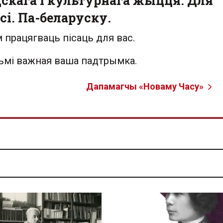
скага і культурнага жыцця. Для
сі. Па-беларуску.
 працягваць пісаць для вас.
льмі важная ваша падтрымка.
Дапамагчы «Новаму Часу»