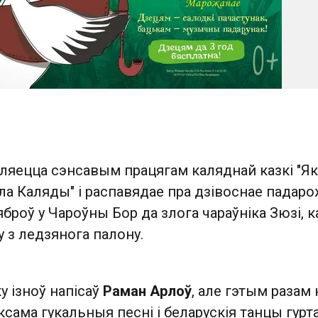
ўляецца сэнсавым працягам каляднай казкі "Як
ала Каляды" і распавядае пра дзівоснае падар
сяброў у Чароўны Бор да злога чараўніка Зюзі, к
 з ледзянога палону.
у ізноў напісаў
Раман Арлоў
, але гэтым разам 
ксама гукальныя песні і беларускія танцы гурта