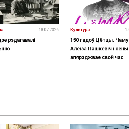
ра
18.07.2026
Культура
15
дзе рэдагавалі
150 гадоў Цётцы. Чаму
чыню
Алёіза Пашкевіч і сёнь
апярэджвае свой час