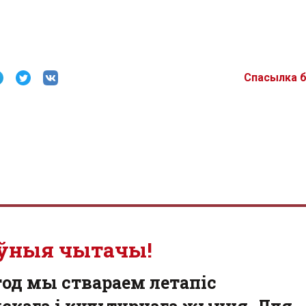
Спасылка 
ўныя чытачы!
од мы ствараем летапіс