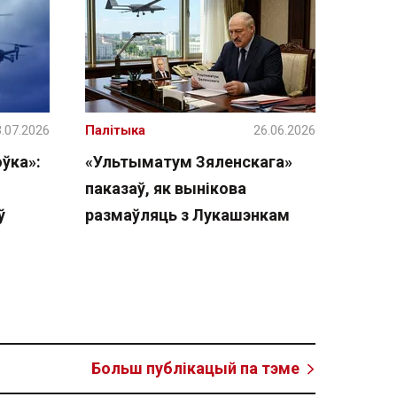
.07.2026
Палітыка
26.06.2026
ўка»:
«Ультыматум Зяленскага»
паказаў, як вынікова
ў
размаўляць з Лукашэнкам
Больш публікацый па тэме