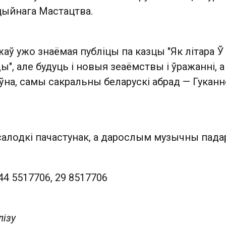
ыйнага Мастацтва.
аў ужо знаёмая публіцы па казцы "Як літара Ў
ы", але будуць і новыя зеаёмствы і ўражанні, а
ўна, самы сакральны беларускі абрад — Гуканн
салодкі пачастунак, а дарослым музычны пада
44 5517706, 29 8517706
лізу