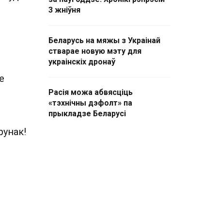
3 жніўня
Беларусь на мяжы з Украінай
стварае новую мэту для
украінскіх дронаў
е
Расія можа абвясціць
«тэхнічны дэфолт» па
прыкладзе Беларусі
рунак!