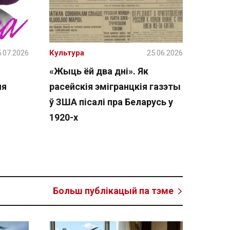
.07.2026
Культура
25.06.2026
«Жыць ёй два дні». Як
ня
расейскія эмігранцкія газэты
ў ЗША пісалі пра Беларусь у
1920-х
Больш публікацый па тэме