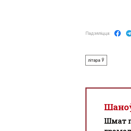
літара Ў
Шано
Шмат г