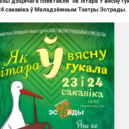
зы дзіцячага спектакля "Як літара Ў вясну гу
 24 сакавіка ў Маладзёжным Тэатры Эстрады.