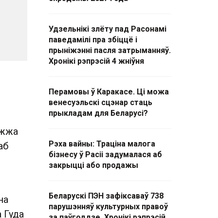
Удзельнікі злёту пад Расонамі
паведамілі пра збіццё і
прыніжэнні пасля затрыманняў.
Хронікі рэпрэсій 4 жніўня
Перамовы ў Каракасе. Ці можа
венесуэльскі сцэнар стаць
прыкладам для Беларусі?
ожжа
Рэха вайны: Траціна малога
аб
бізнесу ў Расіі задумалася аб
закрыцці або продажы
Беларускі ПЭН зафіксаваў 738
на
парушэнняў культурных правоў
 Гуда
за паўгоддзе. Хронікі рэпрэсій