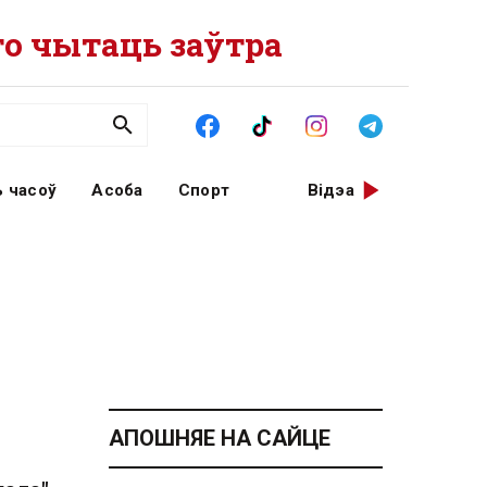
о чытаць заўтра
 часоў
Асоба
Спорт
Відэа
АПОШНЯЕ НА САЙЦЕ