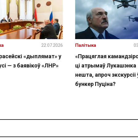
ка
22.07.2026
Палітыка
03
расейскі «дыплямат» у
«Працяглая камандзіро
сі — з баявікоў «ЛНР»
ці атрымаў Лукашэнка
нешта, апроч экскурсіі 
бункер Пуціна?