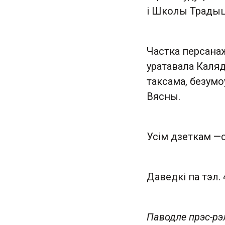
і Школы Традыц
Частка персанаж
уратавала Каляд
таксама, безумо
Вясны.
Усім дзеткам —
Даведкі па тэл. 
Паводле прэс-рэ