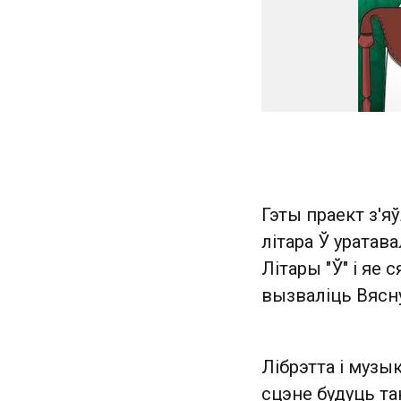
Гэты праект з'я
літара Ў уратав
Літары "Ў" і яе 
вызваліць Вясну
Лібрэтта і музык
сцэне будуць та