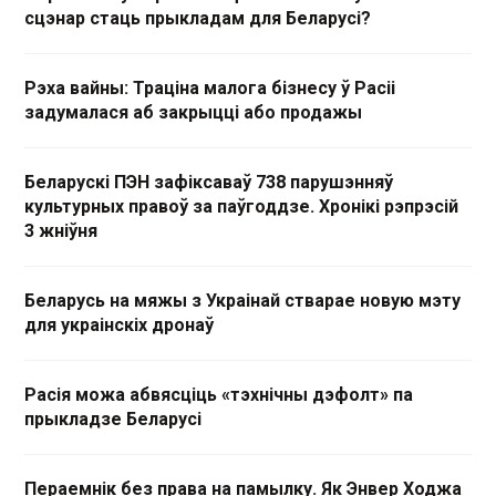
сцэнар стаць прыкладам для Беларусі?
Рэха вайны: Траціна малога бізнесу ў Расіі
задумалася аб закрыцці або продажы
Беларускі ПЭН зафіксаваў 738 парушэнняў
культурных правоў за паўгоддзе. Хронікі рэпрэсій
3 жніўня
Беларусь на мяжы з Украінай стварае новую мэту
для украінскіх дронаў
Расія можа абвясціць «тэхнічны дэфолт» па
прыкладзе Беларусі
Пераемнік без права на памылку. Як Энвер Ходжа