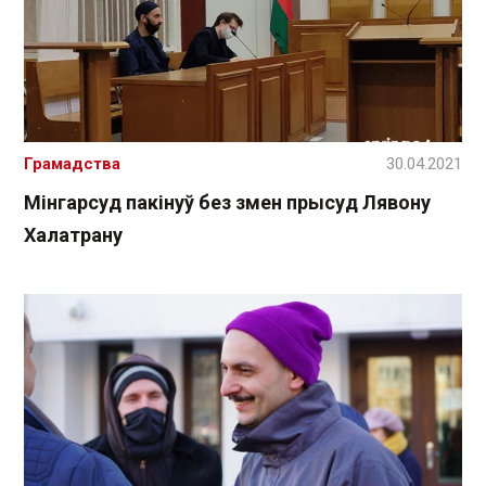
Грамадства
30.04.2021
Мінгарсуд пакінуў без змен прысуд Лявону
Халатрану