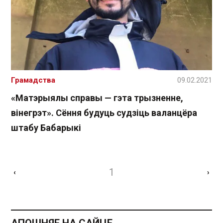
Грамадства
09.02.2021
«Матэрыялы справы — гэта трызненне,
вінегрэт». Сёння будуць судзіць валанцёра
штабу Бабарыкі
1
‹
›