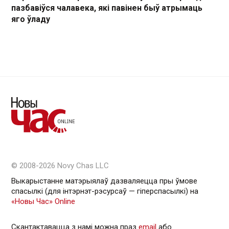
пазбавіўся чалавека, які павінен быў атрымаць
яго ўладу
© 2008-2026 Novy Chas LLC
Выкарыстанне матэрыялаў дазваляецца пры ўмове
спасылкі (для інтэрнэт-рэсурсаў — гiперспасылкi) на
«Новы Час» Online
Скантактавацца з намі можна праз
email
або