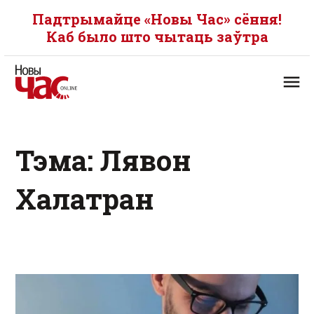
Падтрымайце «Новы Час» сёння!
Каб было што чытаць заўтра
Тэма: Лявон
Халатран