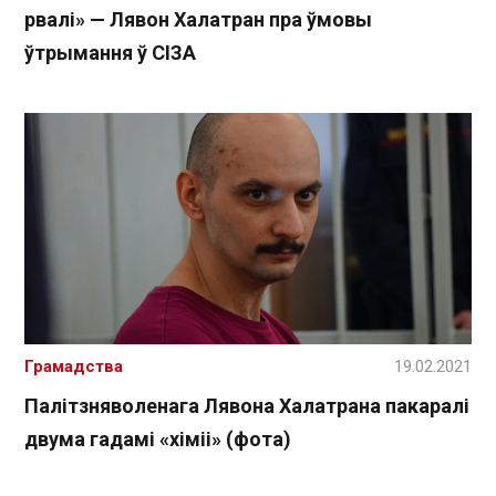
рвалі» — Лявон Халатран пра ўмовы
ўтрымання ў СІЗА
Грамадства
19.02.2021
Палітзняволенага Лявона Халатрана пакаралі
двума гадамі «хіміі» (фота)