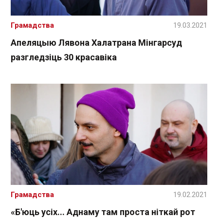
Грамадства
19.03.2021
Апеляцыю Лявона Халатрана Мінгарсуд
разгледзіць 30 красавіка
Грамадства
19.02.2021
«Б'юць усіх... Аднаму там проста ніткай рот