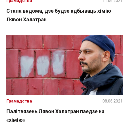
Грамадства
11.06.2021
Стала вядома, дзе будзе адбываць хімію
Лявон Халатран
Грамадства
08.06.2021
Палітвязень Лявон Халатран паедзе на
«хімію»