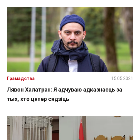
Грамадства
15.05.2021
Лявон Халатран: Я адчуваю адказнасць за
тых, хто цяпер сядзіць