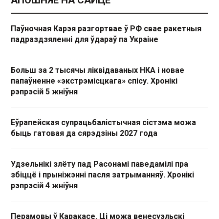
АПОШНЯЕ НА САЙЦЕ
Паўночная Карэя разгортвае ў РФ свае ракетныя
падраздзяленні для ўдараў па Украіне
Больш за 2 тысячы ліквідаваных НКА і новае
папаўненне «экстрэмісцкага» спісу. Хронікі
рэпрэсій 5 жніўня
Еўрапейская супрацьбалістычная сістэма можа
быць гатовая да сярэдзіны 2027 года
Удзельнікі злёту пад Расонамі паведамілі пра
збіццё і прыніжэнні пасля затрыманняў. Хронікі
рэпрэсій 4 жніўня
Перамовы ў Каракасе. Ці можа венесуэльскі