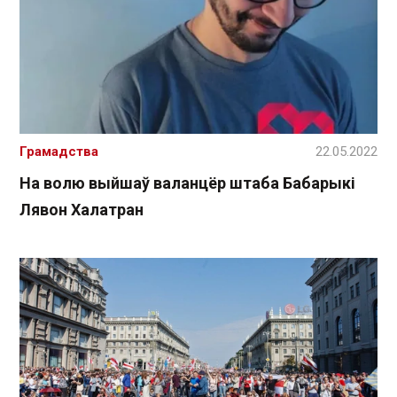
Грамадства
22.05.2022
На волю выйшаў валанцёр штаба Бабарыкі
Лявон Халатран