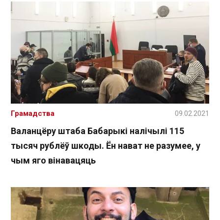
Грамадства
09.02.2021
Валанцёру штаба Бабарыкі налічылі 115
тысяч рублёў шкоды. Ён нават не разумее, у
чым яго вінавацяць