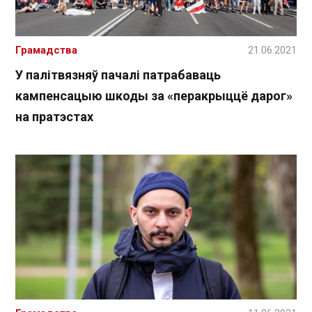
Грамадства
21.06.2021
У палітвязняў пачалі патрабаваць
кампенсацыю шкоды за «перакрыццё дарог»
на пратэстах