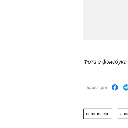
Фота з фэйсбука
палітвязень
апе