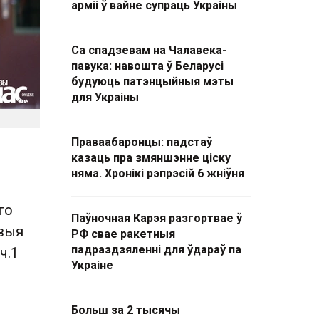
арміі ў вайне супраць Украіны
Са спадзевам на Чалавека-
павука: навошта ў Беларусі
будуюць патэнцыйныя мэты
для Украіны
Праваабаронцы: падстаў
казаць пра змяншэнне ціску
няма. Хронікі рэпрэсій 6 жніўня
го
Паўночная Карэя разгортвае ў
авыя
РФ свае ракетныя
падраздзяленні для ўдараў па
ч.1
Украіне
Больш за 2 тысячы