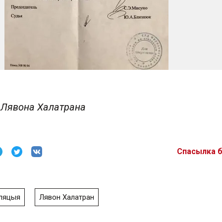
 Лявона Халатрана
Спасылка 
ляцыя
Лявон Халатран