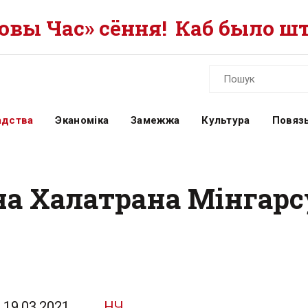
вы Час» сёння!
Каб было шт
адства
Эканоміка
Замежжа
Культура
Повязь
 Халатрана Мінгарсу
19.03.2021
НЧ