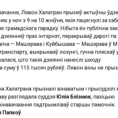
вачання, Лявон Халатран прыняў актыўны ўдзе
х у ноч з 9 на 10 жніўня, якія пацягнулі за са
е грамадскага парадку. Нібыта ён публічна зак
 дзеянняў праз інтэрнэт, перакрываў дарогі па
віча — Машэрава і Куйбышава — Машэрава ў Мі
транспарту, выкрыкваў лозунгі, гучна пляскаў 
алася, што такія дзеянні нанеслі шкоду
а суму ў 115 тысяч рублёў. Лявон віны не прыз
а Халатрана прызналі вінаватым і прысудзілі 
праву разглядала суддзя
Юлія Блізнюк
, пазіцыю
вінавачвання падтрымліваў старшы памочнік
л Папкоў
.