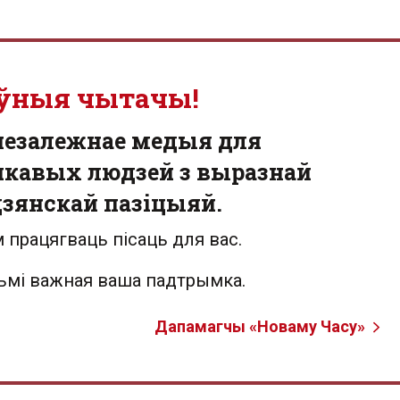
ўныя чытачы!
незалежнае медыя для
кавых людзей з выразнай
зянскай пазіцыяй.
 працягваць пісаць для вас.
льмі важная ваша падтрымка.
Дапамагчы «Новаму Часу»