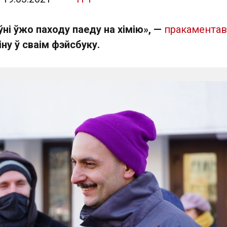
ўні ўжо паходу паеду на хімію», —
пракаментав
іну ў сваім фэйсбуку.