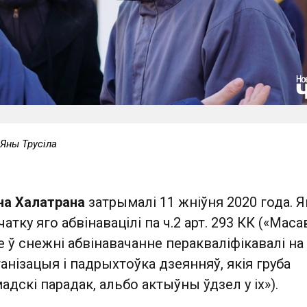
 Яны Трусіла
на Халатрана
затрымалі 11 жніўня 2020 года. Я
чатку яго абвінавацілі па ч.2 арт. 293 КК («Мас
е ў снежні абвінавачанне перакваліфікавалі на 
ганізацыя і падрыхтоўка дзеянняў, якія груба
дскі парадак, альбо актыўны ўдзел у іх»).