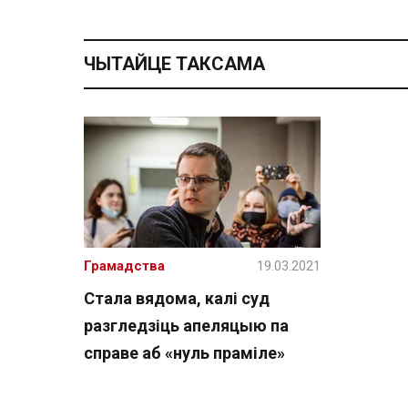
ЧЫТАЙЦЕ ТАКСАМА
Грамадства
19.03.2021
Стала вядома, калі суд
разгледзіць апеляцыю па
справе аб «нуль праміле»