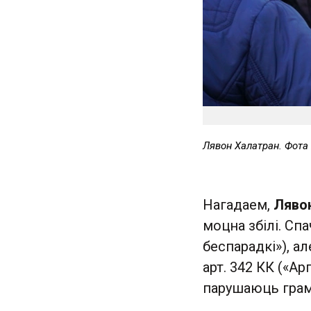
Лявон Халатран. Фота
Нагадаем,
Ляво
моцна збілі. Спа
беспарадкі»), ал
арт. 342 КК («Ар
парушаюць грама