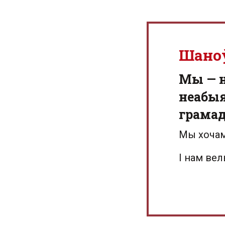
Шано
Мы — 
неабыя
грамад
Мы хочам
І нам ве