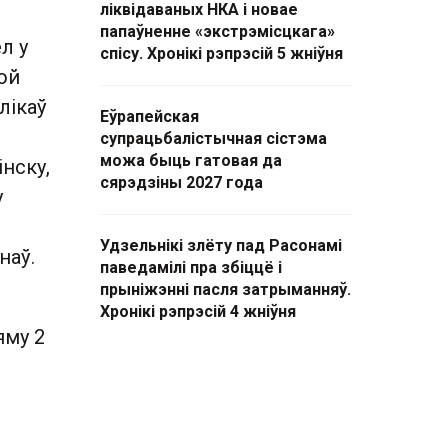
ліквідаваных НКА і новае
папаўненне «экстрэмісцкага»
л у
спісу. Хронікі рэпрэсій 5 жніўня
бой
лікаў
Еўрапейская
супрацьбалістычная сістэма
можа быць гатовая да
нску,
сярэдзіны 2027 года
у
Удзельнікі злёту пад Расонамі
наў.
паведамілі пра збіццё і
прыніжэнні пасля затрыманняў.
Хронікі рэпрэсій 4 жніўня
яму 2