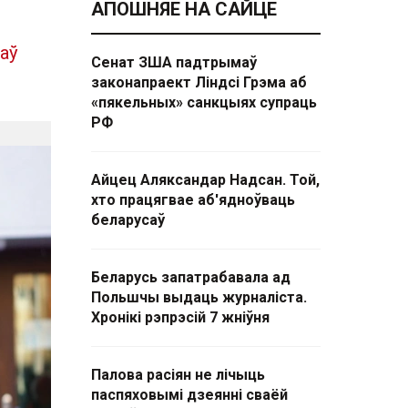
АПОШНЯЕ НА САЙЦЕ
аў
Сенат ЗША падтрымаў
законапраект Ліндсі Грэма аб
«пякельных» санкцыях супраць
РФ
Айцец Аляксандар Надсан. Той,
хто працягвае аб'ядноўваць
беларусаў
Беларусь запатрабавала ад
Польшчы выдаць журналіста.
Хронікі рэпрэсій 7 жніўня
Палова расіян не лічыць
паспяховымі дзеянні сваёй