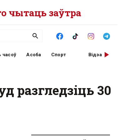
о чытаць заўтра
 часоў
Асоба
Спорт
Відэа
д разгледзіць 30