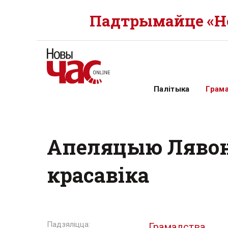
Падтрымайце «Но
Палітыка
Грам
Апеляцыю Лявона
красавіка
Грамадства