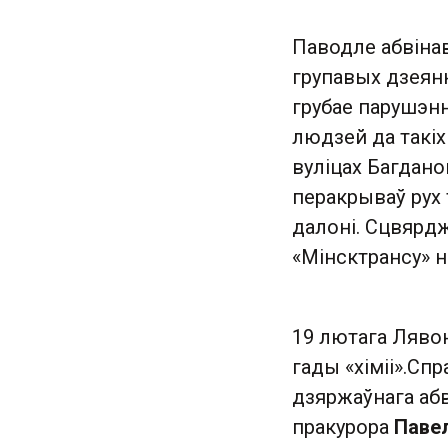
Паводле абвіна
групавых дзеяння
грубае парушэнн
людзей да такіх
вуліцах Багдано
перакрываў рух 
далоні. Сцвярдж
«Мінсктрансу» н
19 лютага Лявон
гады «хіміі» .С
дзяржаўнага аб
пракурора
Паве