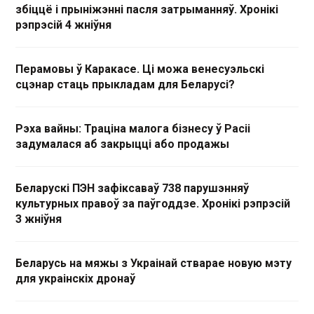
збіццё і прыніжэнні пасля затрыманняў. Хронікі
рэпрэсій 4 жніўня
Перамовы ў Каракасе. Ці можа венесуэльскі
сцэнар стаць прыкладам для Беларусі?
Рэха вайны: Траціна малога бізнесу ў Расіі
задумалася аб закрыцці або продажы
Беларускі ПЭН зафіксаваў 738 парушэнняў
культурных правоў за паўгоддзе. Хронікі рэпрэсій
3 жніўня
Беларусь на мяжы з Украінай стварае новую мэту
для украінскіх дронаў