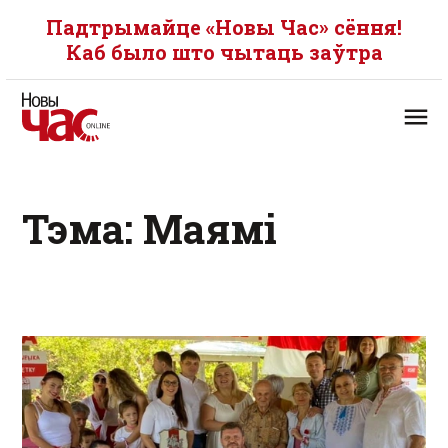
Падтрымайце «Новы Час» сёння!
Каб было што чытаць заўтра
Тэма: Маямі