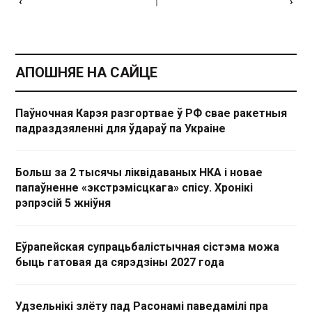
1
‹
›
АПОШНЯЕ НА САЙЦЕ
Паўночная Карэя разгортвае ў РФ свае ракетныя
падраздзяленні для ўдараў па Украіне
Больш за 2 тысячы ліквідаваных НКА і новае
папаўненне «экстрэмісцкага» спісу. Хронікі
рэпрэсій 5 жніўня
Еўрапейская супрацьбалістычная сістэма можа
быць гатовая да сярэдзіны 2027 года
Удзельнікі злёту пад Расонамі паведамілі пра