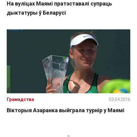
На вуліцах Маямі пратэставалі супраць
дыктатуры ў Беларусі
Грамадства
03.04.2016
Вікторыя Азаранка выйграла турнір у Маямі