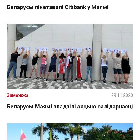
Беларусы пікетавалі Сіtibank у Маямі
Замежжа
29.11.2020
Беларусы Маямі зладзілі акцыю салідарнасці