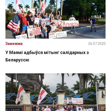
Замежжа
26.07.2020
У Маямі адбыўся мітынг салідарных з
Беларуссю