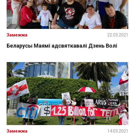
Замежжа
22.03.2021
Беларусы Маямі адсвяткавалі Дзень Волі
Замежжа
14.03.2021