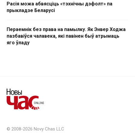
Расія можа абвясціць «тэхнічны дэфолт» па
прыкладзе Беларусі
Пераемнік без права на памылку. Як Энвер Ходжа
пазбавіўся чалавека, які павінен быў атрымаць
яго ўладу
© 2008-2026 Novy Chas LLC