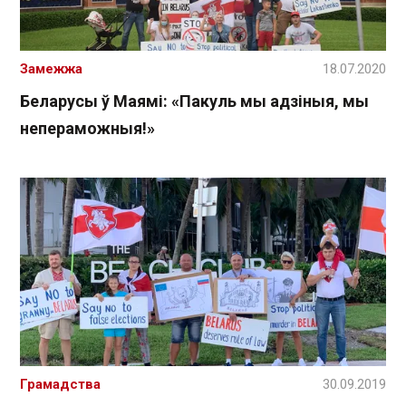
Замежжа
18.07.2020
Беларусы ў Маямі: «Пакуль мы адзіныя, мы
непераможныя!»
Грамадства
30.09.2019