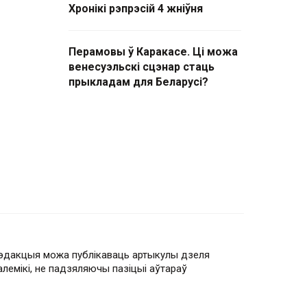
Хронікі рэпрэсій 4 жніўня
Перамовы ў Каракасе. Ці можа
венесуэльскі сцэнар стаць
прыкладам для Беларусі?
эдакцыя можа публікаваць артыкулы дзеля
алемікі, не падзяляючы пазіцыі аўтараў