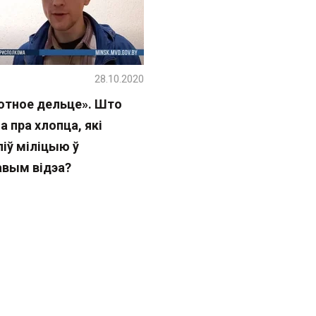
28.10.2020
отное дельце». Што
 пра хлопца, які
іў міліцыю ў
авым відэа?