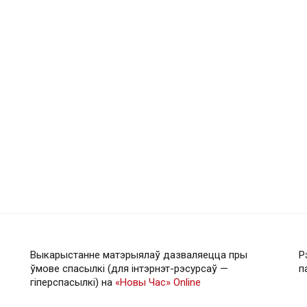
Выкарыстанне матэрыялаў дазваляецца пры
Р
ўмове спасылкі (для інтэрнэт-рэсурсаў —
п
гiперспасылкi) на
«Новы Час» Online