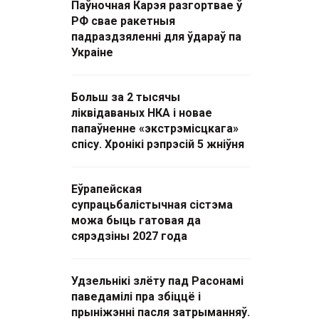
Паўночная Карэя разгортвае ў
РФ свае ракетныя
падраздзяленні для ўдараў па
Украіне
Больш за 2 тысячы
ліквідаваных НКА і новае
папаўненне «экстрэмісцкага»
спісу. Хронікі рэпрэсій 5 жніўня
Еўрапейская
супрацьбалістычная сістэма
можа быць гатовая да
сярэдзіны 2027 года
Удзельнікі злёту пад Расонамі
паведамілі пра збіццё і
прыніжэнні пасля затрыманняў.