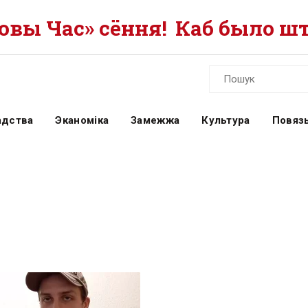
вы Час» сёння!
Каб было шт
адства
Эканоміка
Замежжа
Культура
Повязь