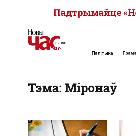
Падтрымайце «Но
Палітыка
Грам
Тэма: Міронаў