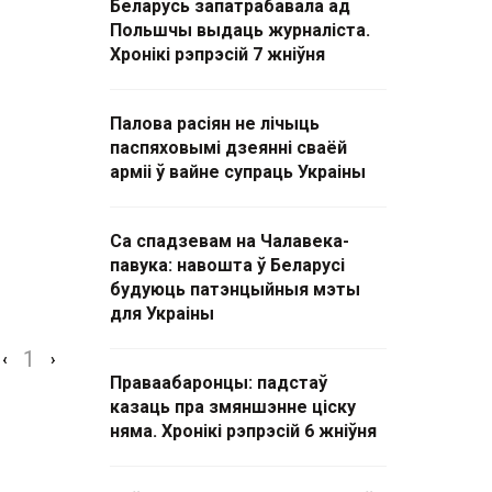
Беларусь запатрабавала ад
Польшчы выдаць журналіста.
Хронікі рэпрэсій 7 жніўня
Палова расіян не лічыць
паспяховымі дзеянні сваёй
арміі ў вайне супраць Украіны
Са спадзевам на Чалавека-
павука: навошта ў Беларусі
будуюць патэнцыйныя мэты
для Украіны
1
‹
›
Праваабаронцы: падстаў
казаць пра змяншэнне ціску
няма. Хронікі рэпрэсій 6 жніўня