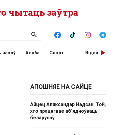
о чытаць заўтра
 часоў
Асоба
Спорт
Відэа
АПОШНЯЕ НА САЙЦЕ
Айцец Аляксандар Надсан. Той,
хто працягвае аб'ядноўваць
беларусаў