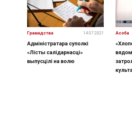
Грамадства
14.07.2021
Асоба
Адміністратара суполкі
«Хлоп
«Лісты салідарнасці»
вядома
выпусцілі на волю
затрол
культ