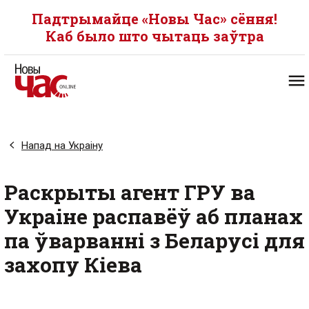
Падтрымайце «Новы Час» сёння!
Каб было што чытаць заўтра
Напад на Украіну
Раскрыты агент ГРУ ва
Украіне распавёў аб планах
па ўварванні з Беларусі для
захопу Кіева