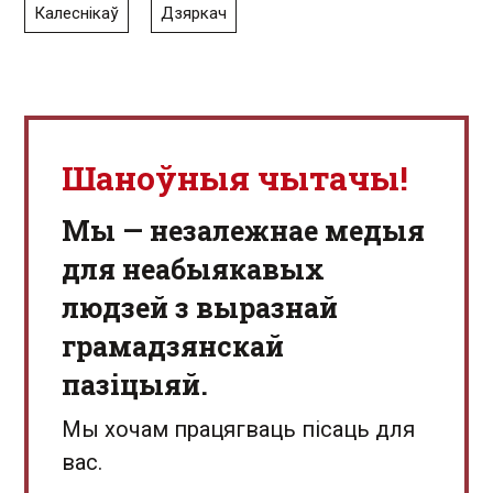
Калеснікаў
Дзяркач
Шаноўныя чытачы!
Мы — незалежнае медыя
для неабыякавых
людзей з выразнай
грамадзянскай
пазіцыяй.
Мы хочам працягваць пісаць для
вас.