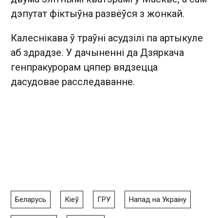
дэпутат фіктыўна развёўся з жонкай.
Калеснікава ў траўні асудзілі па артыкуле
аб здрадзе. У дачыненні да Дзяркача
генпракурорам цяпер вядзецца
дасудовае расследаванне.
Беларусь
Кіеў
ГРУ
Напад на Украіну