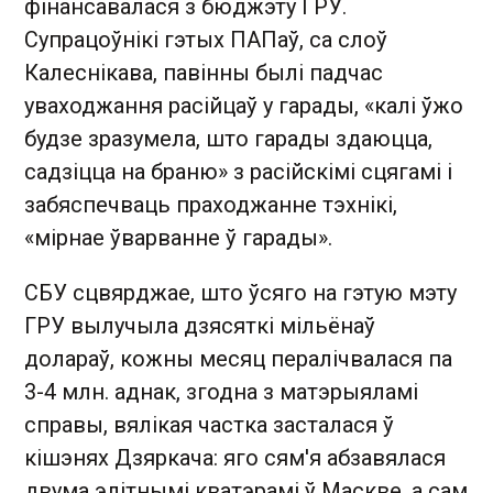
фінансавалася з бюджэту ГРУ.
Супрацоўнікі гэтых ПАПаў, са слоў
Калеснікава, павінны былі падчас
уваходжання расійцаў у гарады, «калі ўжо
будзе зразумела, што гарады здаюцца,
садзіцца на браню» з расійскімі сцягамі і
забяспечваць праходжанне тэхнікі,
«мірнае ўварванне ў гарады».
СБУ сцвярджае, што ўсяго на гэтую мэту
ГРУ вылучыла дзясяткі мільёнаў
долараў, кожны месяц пералічвалася па
3-4 млн. аднак, згодна з матэрыяламі
справы, вялікая частка засталася ў
кішэнях Дзяркача: яго сям'я абзавялася
двума элітнымі кватэрамі ў Маскве, а сам