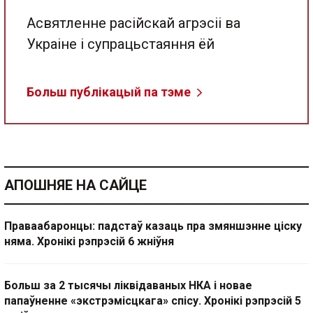
Асвятленне расійскай агрэсіі ва
Украіне і супрацьстаяння ёй
Больш публікацый па тэме
АПОШНЯЕ НА САЙЦЕ
Праваабаронцы: падстаў казаць пра змяншэнне ціску
няма. Хронікі рэпрэсій 6 жніўня
Больш за 2 тысячы ліквідаваных НКА і новае
папаўненне «экстрэмісцкага» спісу. Хронікі рэпрэсій 5