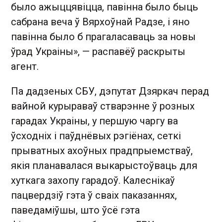
было ажыццявіцца, павінна было быць
сабрана веча ў Вярхоўнай Радзе, і яно
павінна было б прагаласаваць за новы
ўрад Украіны», — распавёў раскрыты
агент.
Па дадзеных СБУ, дэпутат Дзяркач перад
вайной курыраваў стварэнне ў розных
гарадах Украіны, у першую чаргу ва
ўсходніх і паўднёвых рэгіёнах, сеткі
прыватных ахоўных прадпрыемстваў,
якія планавалася выкарыстоўваць для
хуткага захопу гарадоў. Калеснікаў
пацвердзіў гэта ў сваіх паказаннях,
паведаміўшы, што ўсё гэта