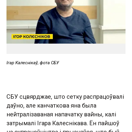
Ігар Калеснікаў, фота СБУ
СБУ сцвярджае, што сетку распрацоўвалі
даўно, але канчаткова яна была
нейтралізаваная напачатку вайны, калі
затрымалі Ігара Калеснікава. Ён пайшоў
на супрацоўніцтва і прызнаўся, што быў