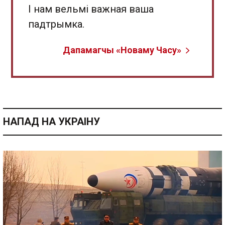
І нам вельмі важная ваша
падтрымка.
Дапамагчы «Новаму Часу»
НАПАД НА УКРАІНУ