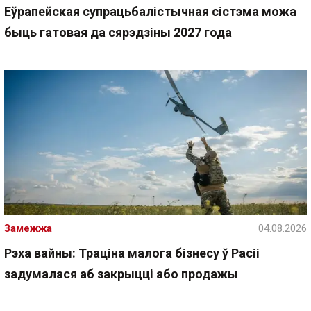
Еўрапейская супрацьбалістычная сістэма можа
быць гатовая да сярэдзіны 2027 года
Замежжа
04.08.2026
Рэха вайны: Траціна малога бізнесу ў Расіі
задумалася аб закрыцці або продажы