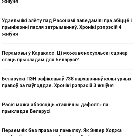
жніўня
Удзельнікі злёту пад Расонамі паведамілі пра збіццё і
прыніжэнні пасля затрыманняў. Хронікі рэпрэсій 4
жніўня
Перамовы ў Каракасе. Ці можа венесуэльскі сцэнар
стаць прыкладам для Беларусі?
Беларускі ПЭН зафіксаваў 738 парушэнняў культурных
правоў за паўгоддзе. Хронікі рэпрэсій 3 жніўня
Расія можа абвясціць «тэхнічны дэфолт» па
прыкладзе Беларусі
Пераемнік без права на памылку. Як Энвер Ходжа