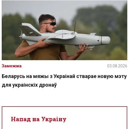
Замежжа
03.08.2026
Беларусь на мяжы з Украінай стварае новую мэту
для украінскіх дронаў
Напад на Украіну