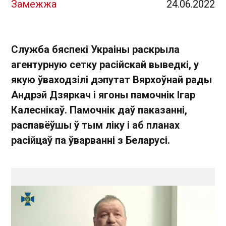
Замежжа
24.06.2022
Служба бяспекі Украіны раскрыла
агентурную сетку расійскай выведкі, у
якую ўваходзілі дэпутат Вярхоўнай рады
Андрэй Дзяркач і ягоны памочнік Ігар
Калеснікаў. Памочнік даў паказанні,
распавёўшы ў тым ліку і аб планах
расійцаў па ўварванні з Беларусі.