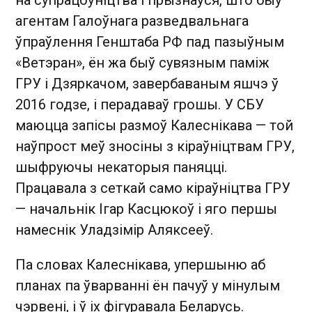
агентам Галоўнага разведвальнага
ўпраўлення Генштаба РФ пад пазыўным
«Ветэран», ён жа быў сувязным паміж
ГРУ і Дзяркачом, завербаваным яшчэ ў
2016 годзе, і перадаваў грошы. У СБУ
маюцца запісы размоў Калеснікава — той
наўпрост меў зносіны з кіраўніцтвам ГРУ,
шыфруючы некаторыя паняцці.
Працавала з сеткай само кіраўніцтва ГРУ
— начальнік Ігар Касцюкоў і яго першы
намеснік Уладзімір Аляксееў.
Па словах Калеснікава, упершыню аб
планах па ўварванні ён пачуў у мінулым
чэрвені, і ў іх фігуравала Беларусь.