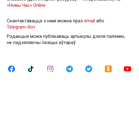
«Новы Час» Online
Скантактавацца з намі можна праз
email
або
Telegram-бот
Рэдакцыя можа публікаваць артыкулы дзеля палемікі,
не падзяляючы пазіцыі аўтараў