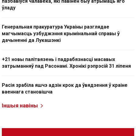
пазбавіўся чалавека, які павінен быў атрымаць яго
ўладу
Генеральная пракуратура Украіны разглядае
магчымасць узбуджэння крымінальнай справы ў
дачыненні да Лукашэнкі
+21 новы палітвязень і падрабязнасці масавых
затрыманняў пад Расонамі. Хронікі рэпрэсій 31 ліпеня
Расія зрабіла яшчэ адзін крок да ўвядзення ў краіне
ваеннага становішча
Іншыя навіны