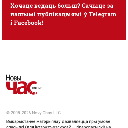
Хочаце ведаць больш? Сачыце за
нашымі публікацыямі ў
Telegram
i
Facebook
!
© 2008-2026 Novy Chas LLC
Выкарыстанне матэрыялаў дазваляецца пры ўмове
спасылкі (для інтэрнэт-рэсурсаў — гiперспасылкi) на