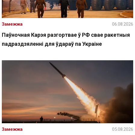
Замежжа
06.08.2026
Паўночная Карэя разгортвае ў РФ свае ракетныя
падраздзяленні для ўдараў па Украіне
Замежжа
05.08.2026