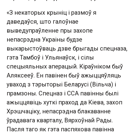
«З некаторых крыніц і размоў я
даведаўся, што галоўнае
выведупраўленне пры захопе
непасрэдна Украіны будзе
выкарыстоўваць дзве брыгады спецназа,
гэта Тамбоў і Ульянаўск, і сілы
спецыяльных аперацый. Кіраўніком быў
Аляксееў. Ён павінен быў ажыццяўляць
уваход з тэрыторыі Беларусі (Вільча) і
прамзоны. Спецназ і ССА павінны былі
ажыццявіць хуткі праход да Кіева, захоп
Хрэшчаціку, непасрэдна блакаванне
ўрадавага кварталу, Вярхоўнай Рады.
Пасля таго як гэта паспяхова павінна