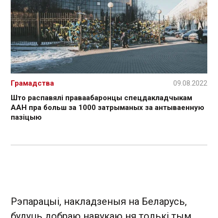
Грамадства
09.08.2022
Што распавялі праваабаронцы спецдакладчыкам
ААН пра больш за 1000 затрыманых за антываенную
пазіцыю
Рэпарацыі, накладзеныя на Беларусь,
будуць добраю навукаю ня толькі тым,