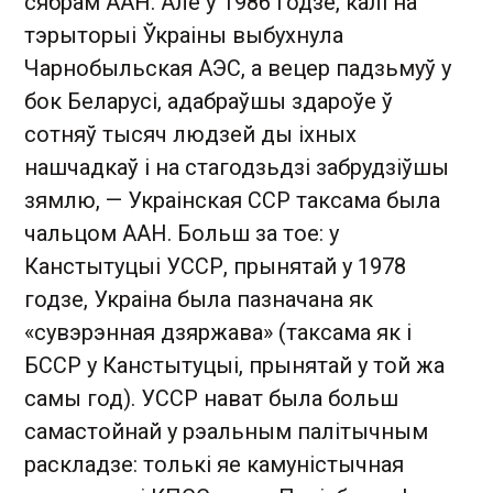
сябрам ААН. Але ў 1986 годзе, калі на
тэрыторыі Ўкраіны выбухнула
Чарнобыльская АЭС, а вецер падзьмуў у
бок Беларусі, адабраўшы здароўе ў
сотняў тысяч людзей ды іхных
нашчадкаў і на стагодзьдзі забрудзіўшы
зямлю, — Украінская ССР таксама была
чальцом ААН. Больш за тое: у
Канстытуцыі УССР, прынятай у 1978
годзе, Украіна была пазначана як
«сувэрэнная дзяржава» (таксама як і
БССР у Канстытуцыі, прынятай у той жа
самы год). УССР нават была больш
самастойнай у рэальным палітычным
раскладзе: толькі яе камуністычная