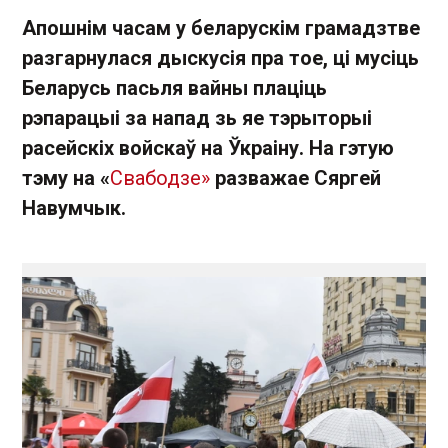
Апошнім часам у беларускім грамадзтве
разгарнулася дыскусія пра тое, ці мусіць
Беларусь пасьля вайны плаціць
рэпарацыі за напад зь яе тэрыторыі
расейскіх войскаў на Ўкраіну. На гэтую
тэму на «
Свабодзе»
разважае Сяргей
Навумчык.