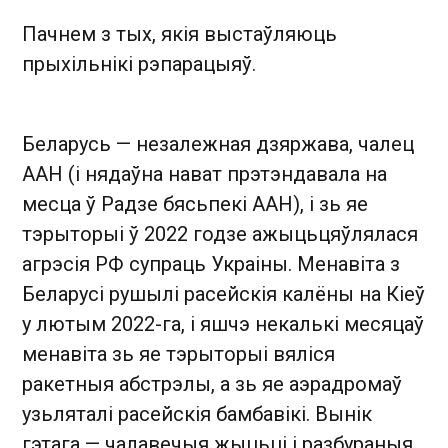
Пачнем з тых, якія выстаўляюць
прыхільнікі рэпарацыяў.
Беларусь — незалежная дзяржава, чалец
ААН (і нядаўна нават прэтэндавала на
месца ў Радзе бясьпекі ААН), і зь яе
тэрыторыі ў 2022 годзе ажыцьцяўлялася
агрэсія РФ супраць Украіны. Менавіта з
Беларусі рушылі расейскія калёны на Кіеў
у лютым 2022-га, і яшчэ некалькі месяцаў
менавіта зь яе тэрыторыі вяліся
ракетныя абстрэлы, а зь яе аэрадромаў
узьляталі расейскія бамбавікі. Вынік
гэтага — чалавечыя жыцьці і разбураныя