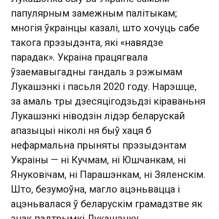
папулярным замежным палітыкам;
многія ўкраінцы казалі, што хочуць сабе
такога прэзыдэнта, які «навядзе
парадак». Украіна працягвала
ўзаемавыгадны гандаль з рэжымам
Лукашэнкі і пасьля 2020 году. Нарэшце,
за амаль тры дзесяцігодзьдзі кіраваньня
Лукашэнкі ніводзін лідэр беларускай
апазыцыі ніколі ня быў хаця б
нефармальна прыняты прэзыдэнтам
Украіны — ні Кучмам, ні Юшчанкам, ні
Януковічам, ні Парашэнкам, ні Зяленскім.
Што, безумоўна, магло ацэньвацца і
ацэньвалася ў беларускім грамадзтве як
знак падтрымкі Лукашэнку.