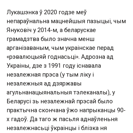
Лукашэнка ў 2020 годзе меў
непараўнальна мацнейшыя пазыцыі, чым
Януковіч у 2014-м, а беларускае
грамадзтва было значна менш
арганізаваным, чым украінскае перад
«рэвалюцыяй годнасьці». Адрозна ад
Украіны, дзе з 1991 году існавала
незалежная прэса (у тым ліку і
незалежныя ад дзяржавы
агульнанацыянальныя тэлеканалы), у
Беларусі зь незалежнай прэсай было
практычна скончана ўжо напрыканцы 90-
х гадоў. Да таго ж пасьля аднаўленьня
незалежнасьці ўкраінцы і блізка ня