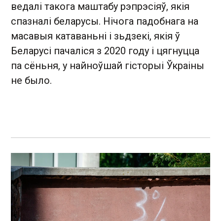
ведалі такога маштабу рэпрэсіяў, якія
спазналі беларусы. Нічога падобнага на
масавыя катаваньні і зьдзекі, якія ў
Беларусі пачаліся з 2020 году і цягнуцца
па сёньня, у найноўшай гісторыі Ўкраіны
не было.