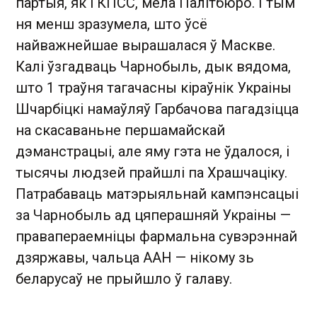
партыя, як і КПСС, мела Палітбюро. І тым
ня менш зразумела, што ўсё
найважнейшае вырашалася ў Маскве.
Калі ўзгадваць Чарнобыль, дык вядома,
што 1 траўня тагачасны кіраўнік Украіны
Шчарбіцкі намаўляў Гарбачова пагадзіцца
на скасаваньне першамайскай
дэманстрацыі, але яму гэта не ўдалося, і
тысячы людзей прайшлі па Храшчаціку.
Патрабаваць матэрыяльнай кампэнсацыі
за Чарнобыль ад цяперашняй Украіны —
правапераемніцы фармальна сувэрэннай
дзяржавы, чальца ААН — нікому зь
беларусаў не прыйшло ў галаву.