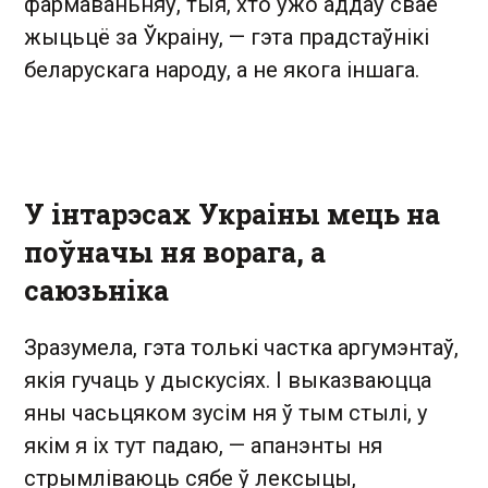
фармаваньняў, тыя, хто ўжо аддаў сваё
жыцьцё за Ўкраіну, — гэта прадстаўнікі
беларускага народу, а не якога іншага.
У інтарэсах Украіны мець на
поўначы ня ворага, а
саюзьніка
Зразумела, гэта толькі частка аргумэнтаў,
якія гучаць у дыскусіях. І выказваюцца
яны часьцяком зусім ня ў тым стылі, у
якім я іх тут падаю, — апанэнты ня
стрымліваюць сябе ў лексыцы,