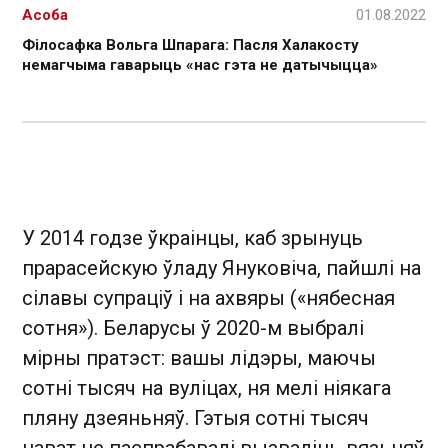
Асоба
01.08.2022
Філосафка Вольга Шпарага: Пасля Халакосту
немагчыма гаварыць «нас гэта не датычыцца»
У 2014 годзе ўкраінцы, каб зрынуць
прарасейскую ўладу Януковіча, пайшлі на
сілавы супраціў і на ахвяры («нябесная
сотня»). Беларусы ў 2020-м выбралі
мірны пратэст: вашы лідэры, маючы
сотні тысяч на вуліцах, ня мелі ніякага
пляну дзеяньняў. Гэтыя сотні тысяч