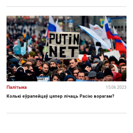
Палітыка
15.06.2023
Колькі еўрапейцаў цяпер лічаць Расію ворагам?