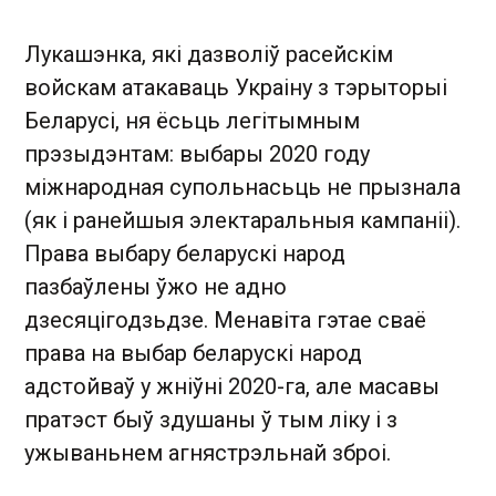
Лукашэнка, які дазволіў расейскім
войскам атакаваць Украіну з тэрыторыі
Беларусі, ня ёсьць легітымным
прэзыдэнтам: выбары 2020 году
міжнародная супольнасьць не прызнала
(як і ранейшыя электаральныя кампаніі).
Права выбару беларускі народ
пазбаўлены ўжо не адно
дзесяцігодзьдзе. Менавіта гэтае сваё
права на выбар беларускі народ
адстойваў у жніўні 2020-га, але масавы
пратэст быў здушаны ў тым ліку і з
ужываньнем агнястрэльнай зброі.