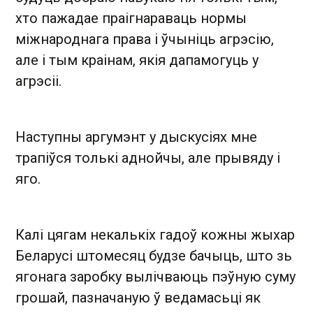
хто пажадае праігнараваць нормы
міжнароднага права і ўчыніць агрэсію,
але і тым краінам, якія дапамогуць у
агрэсіі.
Наступны аргумэнт у дыскусіях мне
трапіўся толькі аднойчы, але прывяду і
яго.
Калі цягам некалькіх гадоў кожны жыхар
Беларусі штомесяц будзе бачыць, што зь
ягонага заробку вылічваюць пэўную суму
грошай, пазначаную ў ведамасьці як