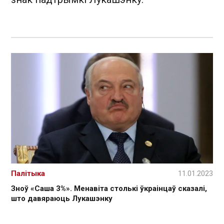
Палітыка
11.01.2023
Зноў «Саша 3%». Менавіта столькі ўкраінцаў сказалі,
што давяраюць Лукашэнку