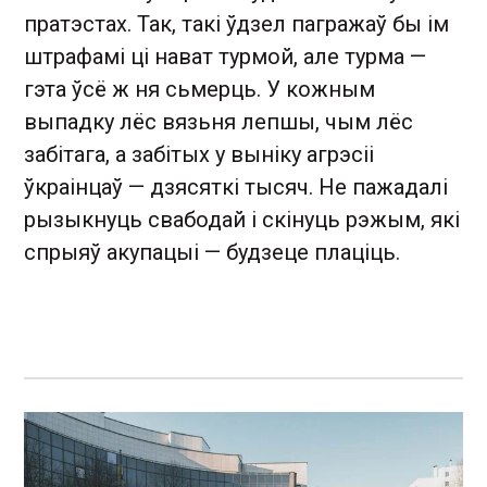
пратэстах. Так, такі ўдзел пагражаў бы ім
штрафамі ці нават турмой, але турма —
гэта ўсё ж ня сьмерць. У кожным
выпадку лёс вязьня лепшы, чым лёс
забітага, а забітых у выніку агрэсіі
ўкраінцаў — дзясяткі тысяч. Не пажадалі
рызыкнуць свабодай і скінуць рэжым, які
спрыяў акупацыі — будзеце плаціць.