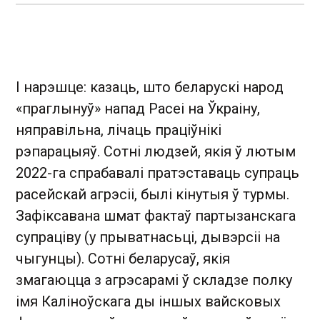
І нарэшце: казаць, што беларускі народ
«праглынуў» напад Расеі на Ўкраіну,
няправільна, лічаць праціўнікі
рэпарацыяў. Сотні людзей, якія ў лютым
2022-га спрабавалі пратэставаць супраць
расейскай агрэсіі, былі кінутыя ў турмы.
Зафіксавана шмат фактаў партызанскага
супраціву (у прыватнасьці, дывэрсіі на
чыгунцы). Сотні беларусаў, якія
змагаюцца з агрэсарамі ў складзе полку
імя Каліноўскага ды іншых вайсковых