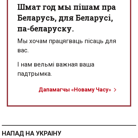
Шмат год мы пішам пра
Беларусь, для Беларусі,
па-беларуску.
Мы хочам працягваць пісаць для
вас.
І нам вельмі важная ваша
падтрымка.
Дапамагчы «Новаму Часу»
НАПАД НА УКРАІНУ