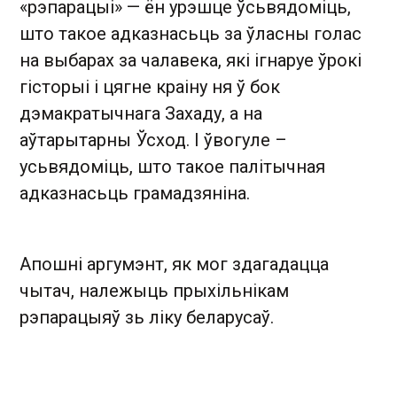
«рэпарацыі» — ён урэшце ўсьвядоміць,
што такое адказнасьць за ўласны голас
на выбарах за чалавека, які ігнаруе ўрокі
гісторыі і цягне краіну ня ў бок
дэмакратычнага Захаду, а на
аўтарытарны Ўсход. І ўвогуле –
усьвядоміць, што такое палітычная
адказнасьць грамадзяніна.
Апошні аргумэнт, як мог здагадацца
чытач, належыць прыхільнікам
рэпарацыяў зь ліку беларусаў.