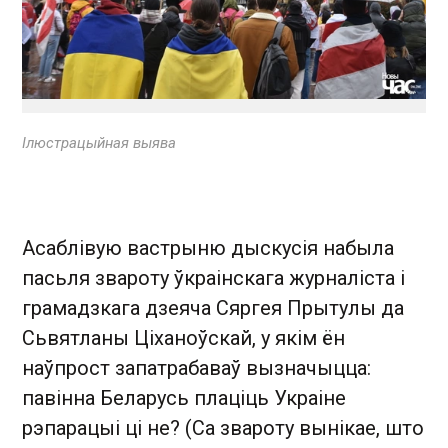
Ілюстрацыйная выява
Асаблівую вастрыню дыскусія набыла
пасьля звароту ўкраінскага журналіста і
грамадзкага дзеяча Сяргея Прытулы да
Сьвятланы Ціханоўскай, у якім ён
наўпрост запатрабаваў вызначыцца:
павінна Беларусь плаціць Украіне
рэпарацыі ці не? (Са звароту вынікае, што