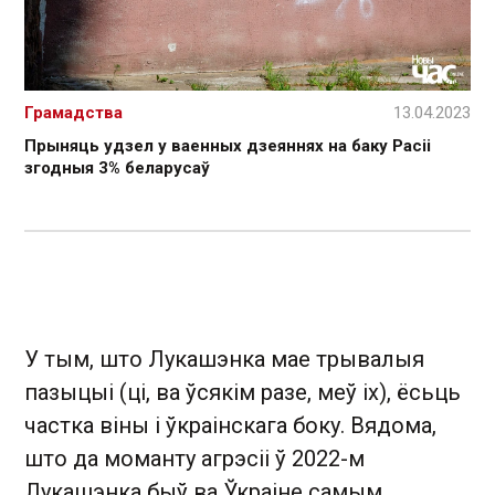
Грамадства
13.04.2023
Прыняць удзел у ваенных дзеяннях на баку Расіі
згодныя 3% беларусаў
У тым, што Лукашэнка мае трывалыя
пазыцыі (ці, ва ўсякім разе, меў іх), ёсьць
частка віны і ўкраінскага боку. Вядома,
што да моманту агрэсіі ў 2022-м
Лукашэнка быў ва Ўкраіне самым