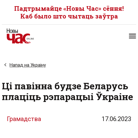
Падтрымайце «Новы Час» сёння!
Каб было што чытаць заўтра
Напад на Украіну
Ці павінна будзе Беларусь
плаціць рэпарацыі Ўкраіне
Грамадства
17.06.2023