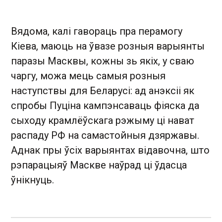
Вядома, калі гавораць пра перамогу
Кіева, маюць на ўвазе розныя варыянты
паразы Масквы, кожны зь якіх, у сваю
чаргу, можа мець самыя розныя
наступствы для Беларусі: ад анэксіі як
спробы Пуціна кампэнсаваць фіяска да
сыходу крамлёўскага рэжыму ці нават
распаду РФ на самастойныя дзяржавы.
Аднак пры ўсіх варыянтах відавочна, што
рэпарацыяў Маскве наўрад ці ўдасца
ўнікнуць.