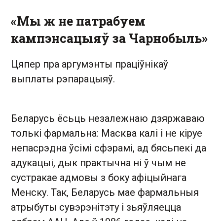
«Мы ж не патрабуем
кампэнсацыяў за Чарнобыль»
Цяпер пра аргумэнты праціўнікаў
выплаты рэпарацыяў.
Беларусь ёсьць незалежнаю дзяржаваю
толькі фармальна: Масква калі і не кіруе
непасрэдна ўсімі сфэрамі, ад бясьпекі да
адукацыі, дык практычна ні ў чым не
сустракае адмовы з боку афіцыйнага
Менску. Так, Беларусь мае фармальныя
атрыбуты сувэрэнітэту і зьяўляецца