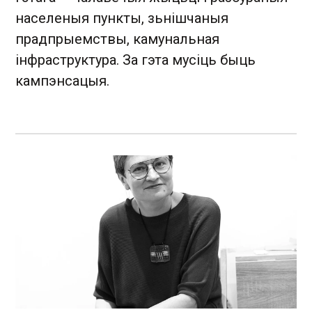
населеныя пункты, зьнішчаныя
прадпрыемствы, камунальная
інфраструктура. За гэта мусіць быць
кампэнсацыя.