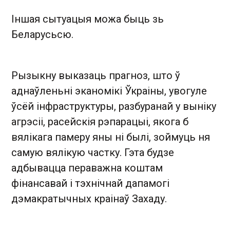
Іншая сытуацыя можа быць зь
Беларусьсю.
Рызыкну выказаць прагноз, што ў
аднаўленьні эканомікі Ўкраіны, увогуле
ўсёй інфраструктуры, разбуранай у выніку
агрэсіі, расейскія рэпарацыі, якога б
вялікага памеру яны ні былі, зоймуць ня
самую вялікую частку. Гэта будзе
адбывацца пераважна коштам
фінансавай і тэхнічнай дапамогі
дэмакратычных краінаў Захаду.