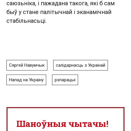
саюзьніка, і пажадана такога, які б сам
быў у стане палітычнай і эканамічнай
стабільнасьці.
Сяргей Навумчык
салідарнасць з Украінай
Напад на Украіну
рэпарацыі
Шаноўныя чытачы!