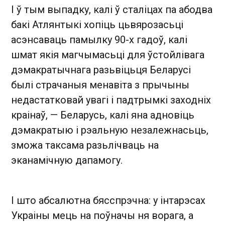
І ў тым выпадку, калі ў сталіцах па абодва
бакі Атлянтыкі хопіць цьвярозасьці
асэнсаваць памылку 90-х гадоў, калі
шмат якія магчымасьці для ўстойлівага
дэмакратычнага разьвіцьця Беларусі
былі страчаныя менавіта з прычыны
недастатковай увагі і падтрымкі заходніх
краінаў, — Беларусь, калі яна адновіць
дэмакратыю і рэальную незалежнасьць,
зможа таксама разьлічваць на
эканамічную дапамогу.
І што абсалютна бясспрэчна: у інтарэсах
Украіны мець на поўначы ня ворага, а