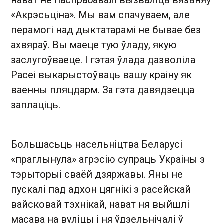
нават не паспрабавалі вызваліць вязьняў
«Акрэсьціна». Мы вам спачуваем, але
перамогі над дыктатарамі не бывае без
ахвяраў. Вы маеце тую ўладу, якую
заслугоўваеце. І гэтая ўлада дазволіла
Расеі выкарыстоўваць вашу краіну як
ваенны пляцдарм. За гэта давядзецца
заплаціць.
Большасьць насельніцтва Беларусі
«праглынула» агрэсію супраць Украіны з
тэрыторыі сваёй дзяржавы. Яны не
пускалі пад адхон цягнікі з расейскай
вайсковай тэхнікай, нават ня выйшлі
масава на вуліцы і ня ўдзельнічалі ў