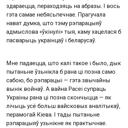
здараецца, пераходзяць на абразы. І вось
гэта самае небясьпечнае. Прагучала
нават думка, што тэму рэпарацыяў
адмыслова «ўкінулі» тыя, каму хацелася б
пасварыць украінцаў і беларусаў.
Мне падаецца, што калі такое і было, дык
пытаньне ўзьнікла б рана ці позна само
сабою, бо рэпарацыі — гэта звычайны
вынік войнаў. А вайна Расеі супраць
Украіны рана ці позна скончыцца — як
лічыць усё больш вайсковых аналітыкаў,
перамогай Кіева. І тады пытаньне
рэпарацыяў узьнікне як практычнае.