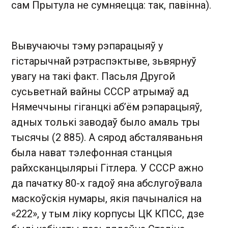
сам Прытула не сумняецца: так, павінна).
Вывучаючы тэму рэпарацыяў у
гістарычнай рэтраспэктыве, зьвярнуў
увагу на такі факт. Пасьля Другой
сусьветнай вайны СССР атрымаў ад
Нямеччыны гіганцкі аб’ём рэпарацыяў,
адных толькі заводаў было амаль тры
тысячы (2 885). А сярод абсталяваньня
была нават тэлефонная станцыя
райхсканцылярыі Гітлера. У СССР ажно
да пачатку 80-х гадоў яна абслугоўвала
маскоўскія нумары, якія пачыналіся на
«222», у тым ліку корпусы ЦК КПСС, дзе