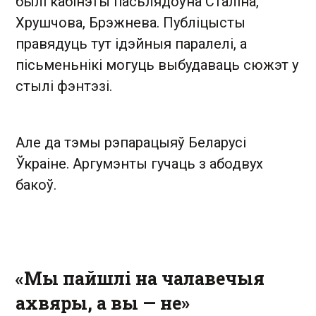
былі кабінэты пасьлядоўна Сталіна,
Хрушчова, Брэжнева. Публіцысты
правядуць тут ідэйныя паралелі, а
пісьменьнікі могуць выбудаваць сюжэт у
стылі фэнтэзі.
Але да тэмы рэпарацыяў Беларусі
Ўкраіне. Аргумэнты гучаць з абодвух
бакоў.
«Мы пайшлі на чалавечыя
ахвяры, а вы — не»