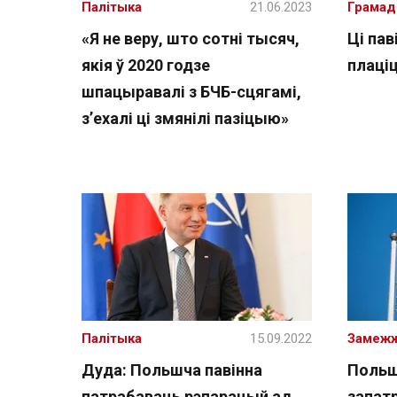
Палітыка
21.06.2023
Грамад
«Я не веру, што сотні тысяч,
Ці пав
якія ў 2020 годзе
плаціц
шпацыравалі з БЧБ-сцягамі,
з’ехалі ці змянілі пазіцыю»
Палітыка
15.09.2022
Замеж
Дуда: Польшча павінна
Польш
патрабаваць рэпарацый ад
запат