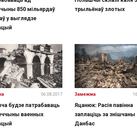
чыны 850 мільярдаў
трыльёнаў злотых
аў у выглядзе
ацый
жа
06.08.2017
Замежжа
16
ча будзе патрабаваць
Яцанюк: Расія павінна
еччыны ваенных
заплаціць за знішчаны
ацый
Данбас