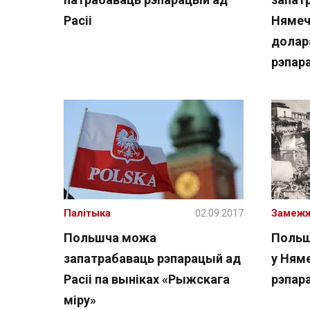
Расіі
Нямеч
долар
рэпар
Палітыка
02.09.2017
Замеж
Польшча можа
Польш
запатрабаваць рэпарацый ад
у Ням
Расіі па выніках «Рыжскага
рэпар
міру»