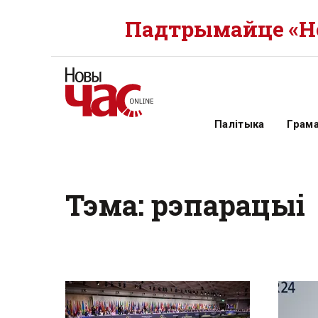
Падтрымайце «Но
Палітыка
Грам
Тэма: рэпарацыі