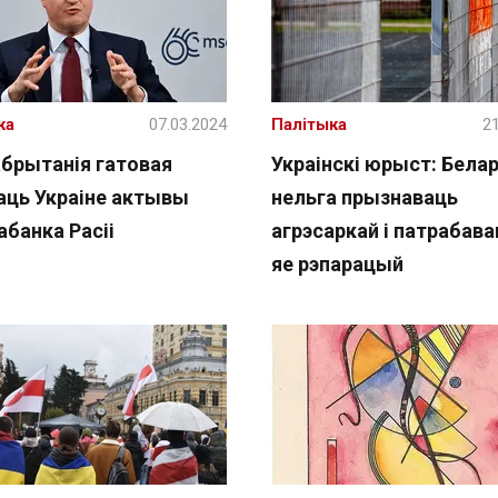
жа
07.03.2024
Палітыка
21
абрытанія гатовая
Украінскі юрыст: Бела
аць Украіне актывы
нельга прызнаваць
абанка Расіі
агрэсаркай і патрабава
яе рэпарацый