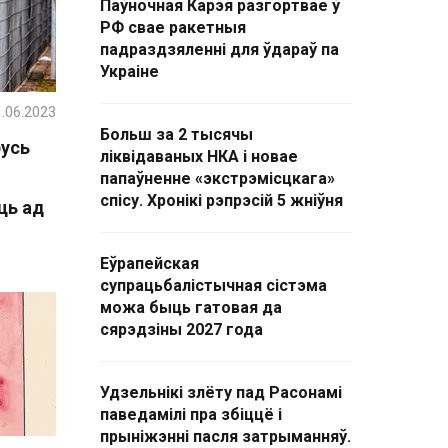
Паўночная Карэя разгортвае ў
РФ свае ракетныя
падраздзяленні для ўдараў па
Украіне
.06.2023
Больш за 2 тысячы
русь
ліквідаваных НКА і новае
папаўненне «экстрэмісцкага»
спісу. Хронікі рэпрэсій 5 жніўня
ць ад
Еўрапейская
супрацьбалістычная сістэма
можа быць гатовая да
сярэдзіны 2027 года
Удзельнікі злёту пад Расонамі
паведамілі пра збіццё і
прыніжэнні пасля затрыманняў.