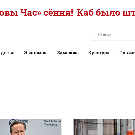
вы Час» сёння!
Каб было шт
адства
Эканоміка
Замежжа
Культура
Повязь