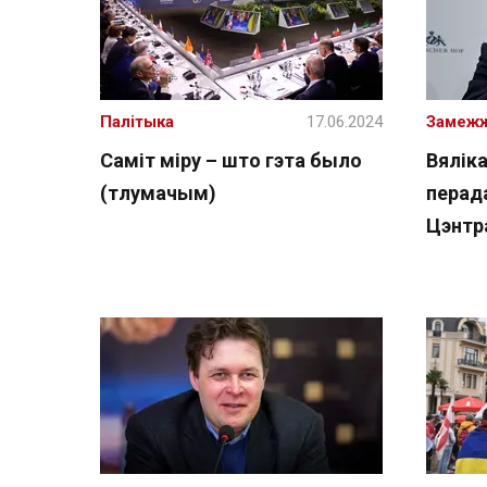
Палітыка
17.06.2024
Замеж
Саміт міру – што гэта было
Вялік
(тлумачым)
перад
Цэнтр