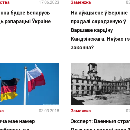
ства
17.06.2023
Замежжа
03
інна будзе Беларусь
На аўкцыёне ў Берліне
ь рэпарацыі Ўкраіне
прадалі скрадзеную ў
Варшаве карціну
Кандзінскага. Няўжо г
законна?
жа
03.03.2018
Замежжа
02
ча мае намер
Эксперт: Ваенныя стр
рабаваць ад
Польшчы склалі каля 