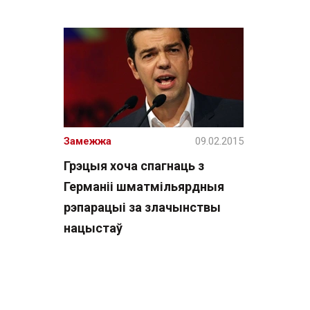
Замежжа
09.02.2015
Грэцыя хоча спагнаць з
Германіі шматмільярдныя
рэпарацыі за злачынствы
нацыстаў