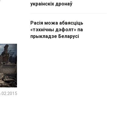
украінскіх дронаў
Расія можа абвясціць
«тэхнічны дэфолт» па
прыкладзе Беларусі
.02.2015