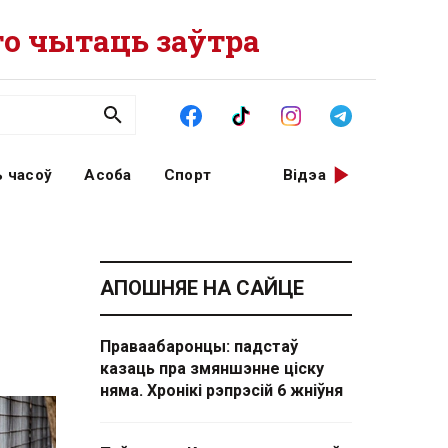
о чытаць заўтра
 часоў
Асоба
Спорт
Відэа
АПОШНЯЕ НА САЙЦЕ
Праваабаронцы: падстаў
казаць пра змяншэнне ціску
няма. Хронікі рэпрэсій 6 жніўня