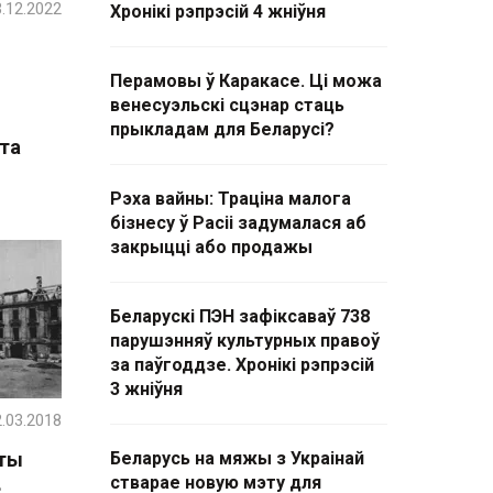
.12.2022
Хронікі рэпрэсій 4 жніўня
Перамовы ў Каракасе. Ці можа
венесуэльскі сцэнар стаць
прыкладам для Беларусі?
эта
Рэха вайны: Траціна малога
бізнесу ў Расіі задумалася аб
закрыцці або продажы
Беларускі ПЭН зафіксаваў 738
парушэнняў культурных правоў
за паўгоддзе. Хронікі рэпрэсій
3 жніўня
.03.2018
аты
Беларусь на мяжы з Украінай
стварае новую мэту для
3