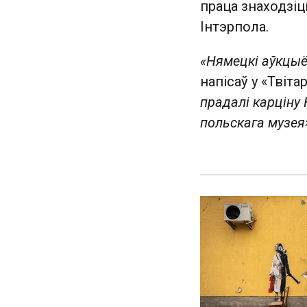
праца знаходзі
Інтэрпола.
«Нямецкі аўкцыё
напісаў у «Твіт
прадалі карціну
польскага музея