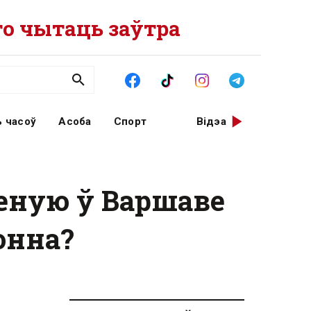
о чытаць заўтра
 часоў
Асоба
Спорт
Відэа
зеную ў Варшаве
онна?