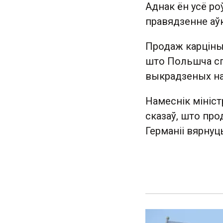
Аднак ён усё р
правядзенне аў
Продаж карціны 
што Польшча сп
выкрадзеных на
Намеснік мініс
сказаў, што пр
Германіі вярну