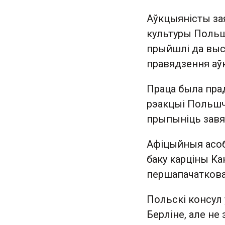
Аўкцыяністы за
культуры Польш
прыйшлі да выс
правядзення аў
Праца была прад
рэакцыі Польшч
прыпыніць завя
Афіцыйныя асоб
баку карціны Ка
першапачаткова 
Польскі консул 
Берліне, але не