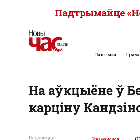
Падтрымайце «Но
Палітыка
Грам
На аўкцыёне ў Б
карціну Кандзінс
Замежжа
0