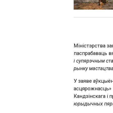
Міністэрства за
паспрабаваць вя
і супярэчным ст
рынку мастацтв
У заяве аўкцыён
асцярожнасць» 
Кандзінскага і
юрыдычных пярэ