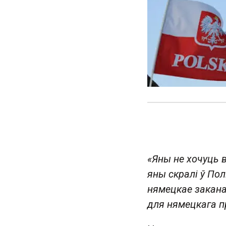
«Яны не хочуць 
яны скралі ў По
нямецкае закана
для нямецкага 