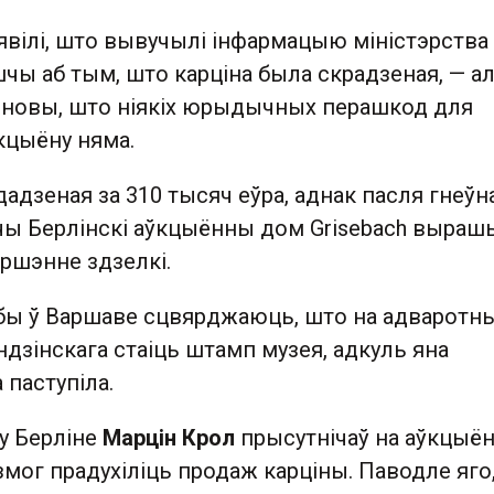
явілі, што вывучылі інфармацыю міністэрства
чы аб тым, што карціна была скрадзеная, — а
новы, што ніякіх юрыдычных перашкод для
кцыёну няма.
адзеная за 310 тысяч еўра, аднак пасля гнеўн
ы Берлінскі аўкцыённы дом Grisebach выраш
ршэнне здзелкі.
ы ў Варшаве сцвярджаюць, што на адваротн
ндзінскага стаіць штамп музея, адкуль яна
паступіла.
у Берліне
Марцін Крол
прысутнічаў на аўкцыён
 змог прадухіліць продаж карціны. Паводле яго