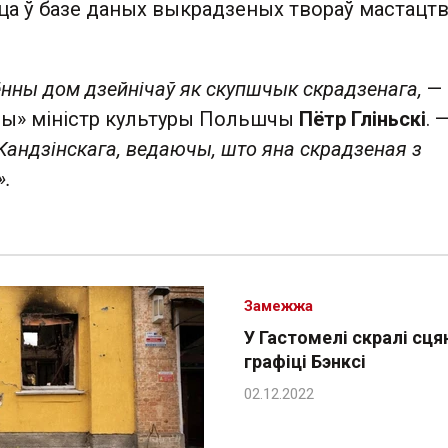
цца ў базе даных выкрадзеных твораў мастацт
нны дом дзейнічаў як скупшчык скрадзенага,
—
ары» міністр культуры Польшчы
Пётр Гліньскі
. 
 Кандзінскага, ведаючы, што яна скрадзеная з
».
Замежжа
У Гастомелі скралі сця
графіці Бэнксі