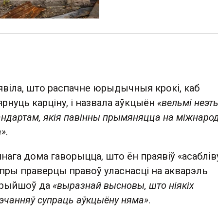
явіла, што распачне юрыдычныя крокі, каб
рнуць карціну, і назвала аўкцыён
«вельмі неэ
андартам, якія павінны прымяняцца на міжнар
а»
.
нага дома гаворыцца, што ён праявіў «асаблі
пры праверцы правоў уласнасці на акварэль
 прыйшоў да
«выразнай высновы, што ніякіх
чанняў супраць аўкцыёну няма»
.