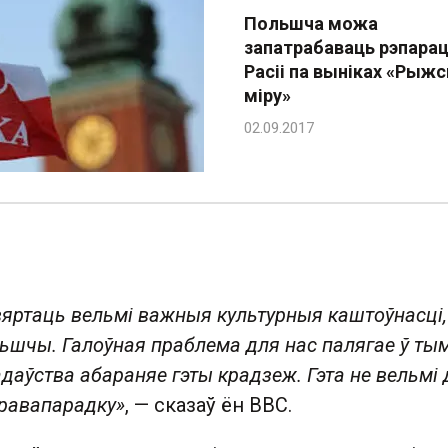
Польшча можа
запатрабаваць рэпара
Расіі па выніках «Рыжс
міру»
вяртаць вельмі важныя культурныя каштоўнасці,
льшчы. Галоўная праблема для нас палягае ў тым
даўства абараняе гэты крадзеж. Гэта не вельмі
правапарадку»
, — сказаў ён ВВС.