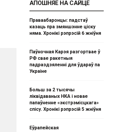
АПОШНЯЕ НА САЙЦЕ
Праваабаронцы: падстаў
казаць пра змяншэнне ціску
няма. Хронікі рэпрэсій 6 жніўня
Паўночная Карэя разгортвае ў
РФ свае ракетныя
падраздзяленні для ўдараў па
Украіне
Больш за 2 тысячы
ліквідаваных НКА і новае
папаўненне «экстрэмісцкага»
спісу. Хронікі рэпрэсій 5 жніўня
Еўрапейская