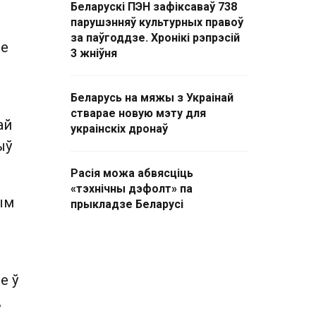
Беларускі ПЭН зафіксаваў 738
парушэнняў культурных правоў
за паўгоддзе. Хронікі рэпрэсій
ле
3 жніўня
Беларусь на мяжы з Украінай
стварае новую мэту для
ай
украінскіх дронаў
ыў
Расія можа абвясціць
«тэхнічны дэфолт» па
ым
прыкладзе Беларусі
е ў
,