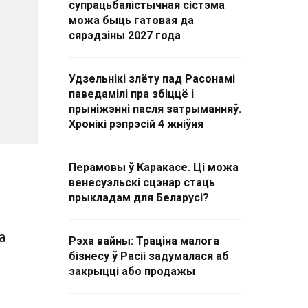
супрацьбалістычная сістэма
можа быць гатовая да
сярэдзіны 2027 года
Удзельнікі злёту пад Расонамі
паведамілі пра збіццё і
прыніжэнні пасля затрыманняў.
Хронікі рэпрэсій 4 жніўня
Перамовы ў Каракасе. Ці можа
венесуэльскі сцэнар стаць
прыкладам для Беларусі?
а
Рэха вайны: Траціна малога
бізнесу ў Расіі задумалася аб
закрыцці або продажы