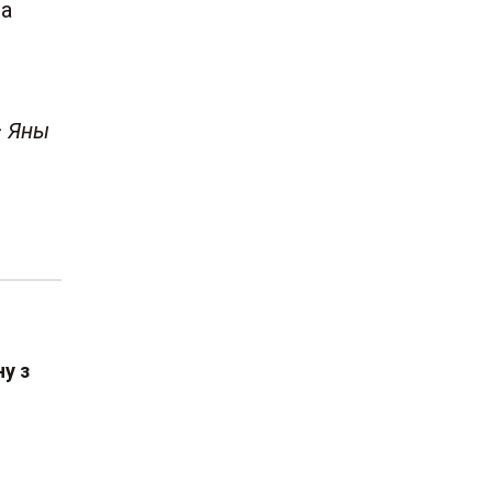
ва
—
Яны
ну з