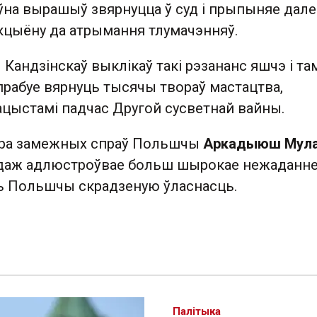
оўна вырашыў звярнуцца ў суд і прыпыняе дал
кцыёну да атрымання тлумачэнняў.
Кандзінскаў выклікаў такі рэзананс яшчэ і там
рабуе вярнуць тысячы твораў мастацтва,
цыстамі падчас Другой сусветнай вайны.
тра замежных спраў Польшчы
Аркадыюш Мул
одаж адлюстроўвае больш шырокае нежаданн
ць Польшчы скрадзеную ўласнасць.
Палітыка