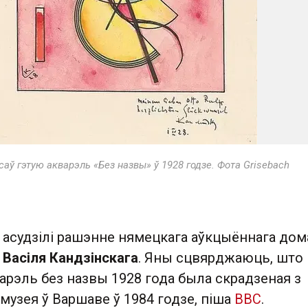
ісаў гэтую акварэль «Без назвы» ў 1928 годзе. Фота Grisebach
 асудзілі рашэнне нямецкага аўкцыённага дом
у
Васіля Кандзінскага
. Яны сцвярджаюць, што
арэль без назвы 1928 года была скрадзеная з
узея ў Варшаве ў 1984 годзе, піша
ВВС
.