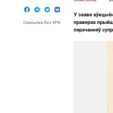
У заяве аўкцыё
праверак прыйш
Спасылка без VPN
пярэчанняў суп