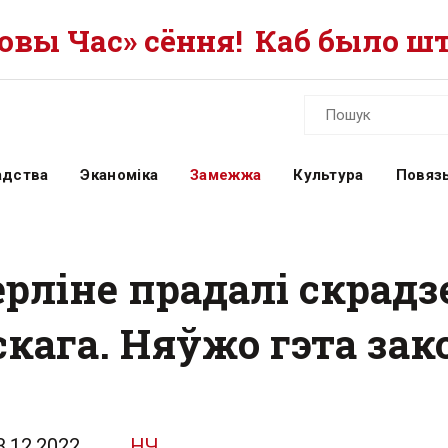
вы Час» сёння!
Каб было шт
адства
Эканоміка
Замежжа
Культура
Повязь
ерліне прадалі скрад
кага. Няўжо гэта зак
3.12.2022
НЧ