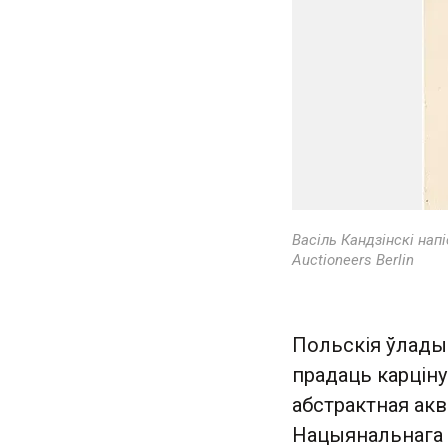
Васіль Кандзінскі нап
Auctioneers Berlin
Польскія ўлады
прадаць карцін
абстрактная акв
Нацыянальнага м