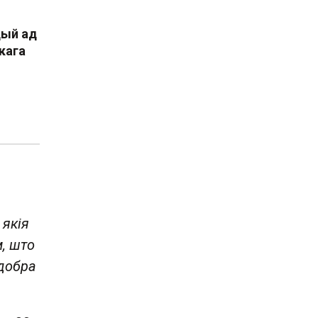
цый ад
кага
 якія
, што
 добра