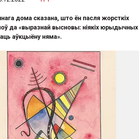
ннага дома сказана, што ён пасля жорсткіх
оў да «выразнай высновы: ніякіх юрыдычных
раць аўкцыёну няма».