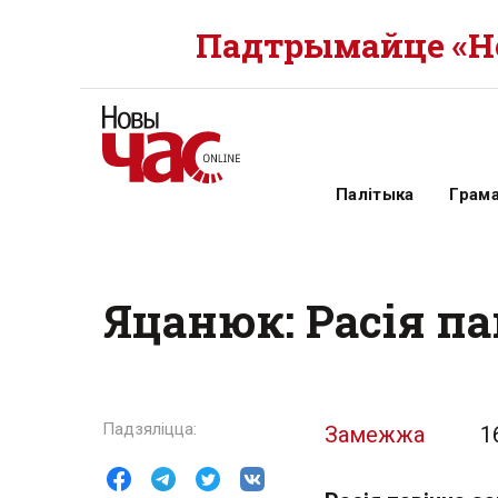
Падтрымайце «Но
Палітыка
Грам
Яцанюк: Расія п
Замежжа
1