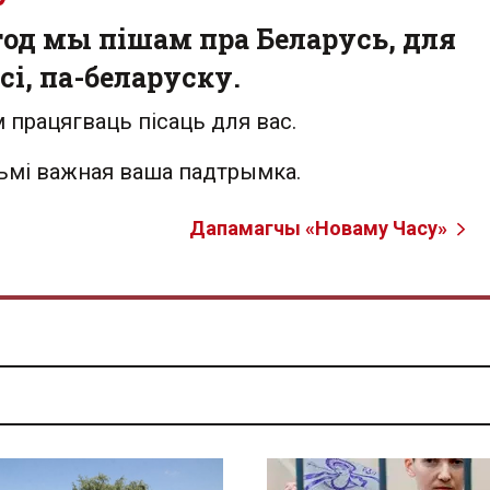
од мы пішам пра Беларусь, для
сі, па-беларуску.
 працягваць пісаць для вас.
льмі важная ваша падтрымка.
Дапамагчы «Новаму Часу»