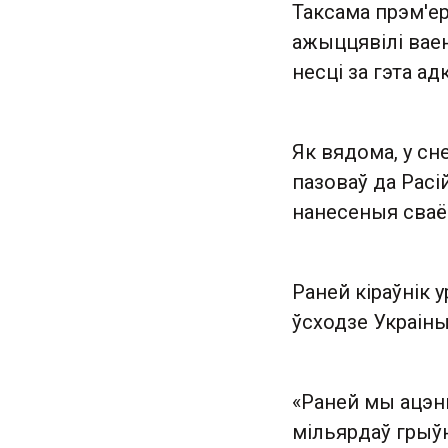
Таксама прэм'ер
ажыццявілі вае
несці за гэта ад
Як вядома, у сн
пазоваў да Расі
нанесеныя сваёй
Раней кіраўнік 
ўсходзе Украіны
«Раней мы ацэн
мільярдаў грыў