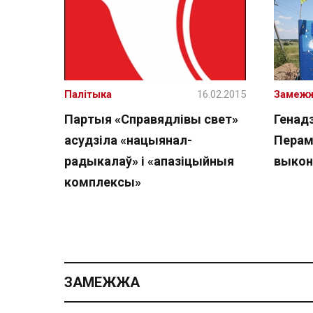
Палітыка
16.02.2015
Замеж
Партыя «Справядлівы свет»
Генад
асудзіла «нацыянал-
Перам
радыкалаў» і «апазіцыйныя
выкон
комплексы»
ЗАМЕЖЖА