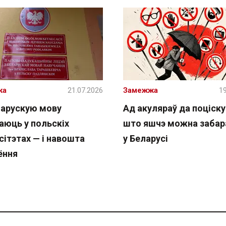
жа
21.07.2026
Замежжа
19
ларускую мову
Ад акуляраў да поціску 
аюць у польскіх
што яшчэ можна забар
сітэтах — і навошта
у Беларусі
ёння