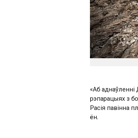
«Аб аднаўленні 
рэпарацыях з бо
Расія павінна п
ён.