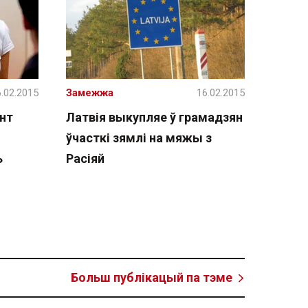
.02.2015
Замежжа
16.02.2015
нт
Латвія выкупляе ў грамадзян
ўчасткі зямлі на мяжы з
ь
Расіяй
Больш публікацый па тэме