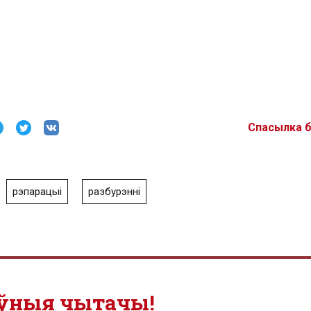
Спасылка 
рэпарацыі
разбурэнні
ўныя чытачы!