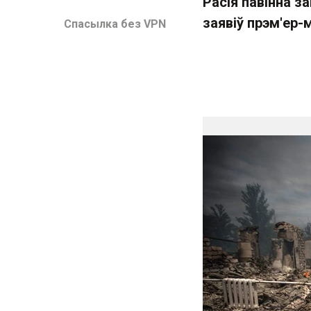
Расія павінна з
заявіў прэм'ер-
Спасылка без VPN