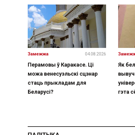
Замежжа
04.08.2026
Замеж
Перамовы ў Каракасе. Ці
Як бе
можа венесуэльскі сцэнар
вывуч
стаць прыкладам для
універ
Беларусі?
гэта с
ПАЛІТЫКА