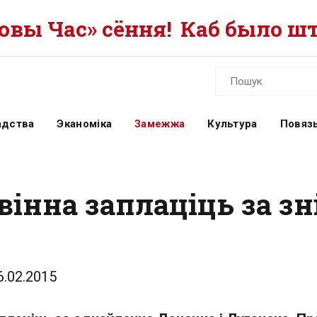
вы Час» сёння!
Каб было шт
адства
Эканоміка
Замежжа
Культура
Повязь
авінна заплаціць за 
6.02.2015