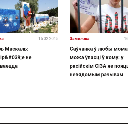
жа
15.02.2015
Замежжа
16
зь Маскаль:
Саўчанка ў любы мома
ір&#039;е не
можа ўпасці ў кому: у
ваецца
расійскім СІЗА яе пояц
невядомым рэчывам