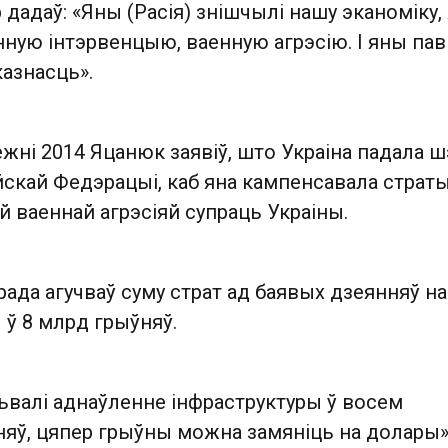
 дадаў: «Яны (Расія) знішчылі нашу эканоміку,
нную інтэрвенцыю, ваенную агрэсію. І яны па
казнасць».
ежні 2014 Яцанюк заявіў, што Украіна падала ш
йскай Федэрацыі, каб яна кампенсавала страты
 ваеннай агрэсіяй супраць Украіны.
урада агучваў суму страт ад баявых дзеянняў на
 ў 8 млрд грыўняў.
ьвалі аднаўленне інфраструктуры ў восем
няў, цяпер грыўны можна замяніць на долары»