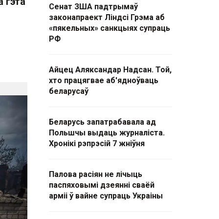
а гэта
Сенат ЗША падтрымаў
законапраект Ліндсі Грэма аб
«пякельных» санкцыях супраць
РФ
Айцец Аляксандар Надсан. Той,
хто працягвае аб'ядноўваць
беларусаў
Беларусь запатрабавала ад
Польшчы выдаць журналіста.
Хронікі рэпрэсій 7 жніўня
Палова расіян не лічыць
паспяховымі дзеянні сваёй
арміі ў вайне супраць Украіны