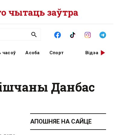
о чытаць заўтра
 часоў
Асоба
Спорт
Відэа
знішчаны Данбас
АПОШНЯЕ НА САЙЦЕ