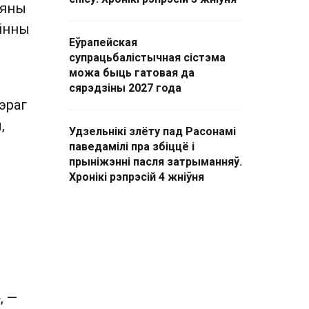
 яны
вінны
Еўрапейская
супрацьбалістычная сістэма
можа быць гатовая да
сярэдзіны 2027 года
эраг
,
Удзельнікі злёту пад Расонамі
паведамілі пра збіццё і
прыніжэнні пасля затрыманняў.
Хронікі рэпрэсій 4 жніўня
, —