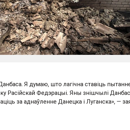
Данбаса. Я думаю, што лагічна ставіць пытанне
ку Расійскай Федэрацыі. Яны знішчылі Данбас.
лаціць за аднаўленне Данецка і Луганска», — за