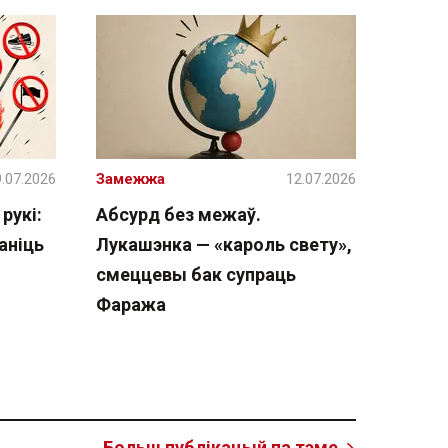
.07.2026
Замежжа
12.07.2026
рукі:
Абсурд без межаў.
аніць
Лукашэнка — «кароль свету»,
смеццевы бак супраць
Фаража
Больш публікацый па тэме