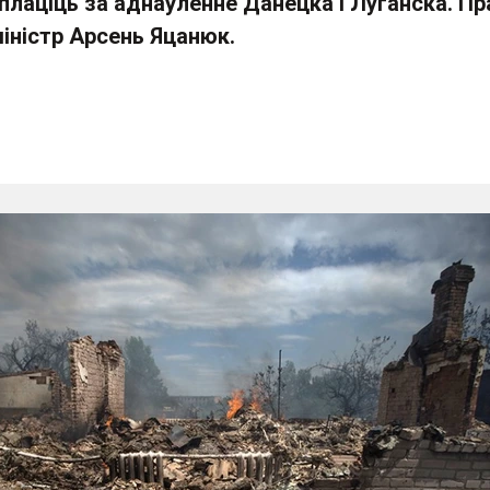
аплаціць за аднаўленне Данецка і Луганска. Пр
міністр Арсень Яцанюк.