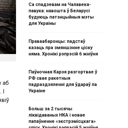
Са спадзевам на Чалавека-
павука: навошта ў Беларусі
будуюць патэнцыйныя мэты
для Украіны
Праваабаронцы: падстаў
казаць пра змяншэнне ціску
няма. Хронікі рэпрэсій 6 жніўня
Паўночная Карэя разгортвае ў
РФ свае ракетныя
 аб
падраздзяленні для ўдараў па
 І
Украіне
явіў
Больш за 2 тысячы
ліквідаваных НКА і новае
папаўненне «экстрэмісцкага»
спісу. Хронікі рэпрэсій 5 жніўня