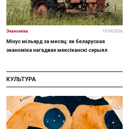
Эканоміка
10.04.2026
Мінус мільярд за месяц: як беларуская
эканоміка нагадвае мексіканскі серыял
КУЛЬТУРА