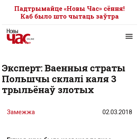
Падтрымайце «Новы Час» сёння!
Каб было што чытаць заўтра
Эксперт: Ваенныя страты
Польшчы склалі каля 3
трыльёнаў злотых
Замежжа
02.03.2018