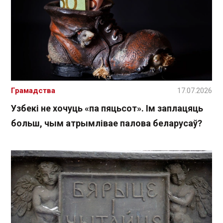
Грамадства
17.07.2026
Узбекі не хочуць «па пяцьсот». Ім заплацяць
больш, чым атрымлівае палова беларусаў?