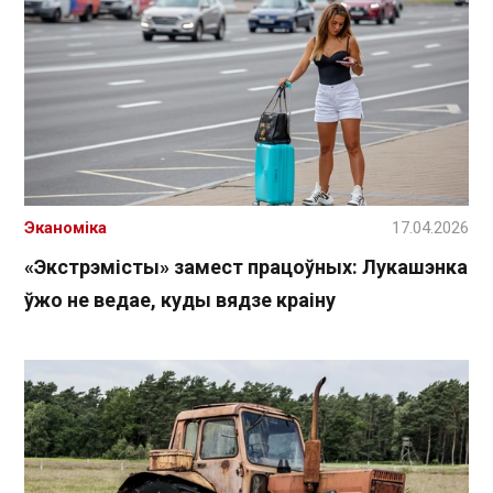
Эканоміка
17.04.2026
«Экстрэмісты» замест працоўных: Лукашэнка
ўжо не ведае, куды вядзе краіну