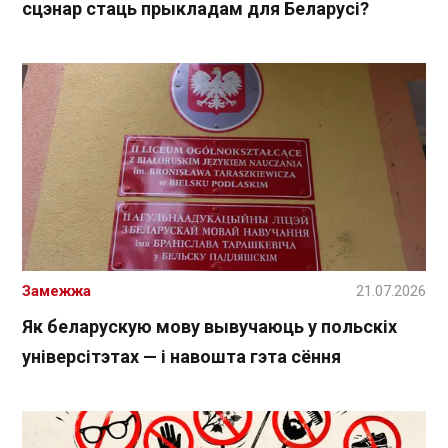
сцэнар стаць прыкладам для Беларусі?
Замежжа
21.07.2026
Як беларускую мову вывучаюць у польскіх
універсітэтах — і навошта гэта сёння