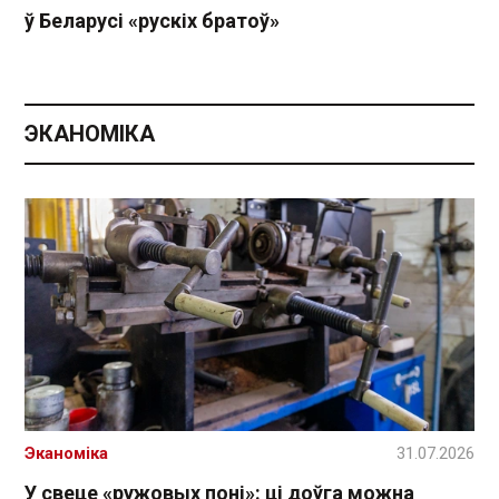
ў Беларусі «рускіх братоў»
ЭКАНОМІКА
Эканоміка
31.07.2026
У свеце «ружовых поні»: ці доўга можна