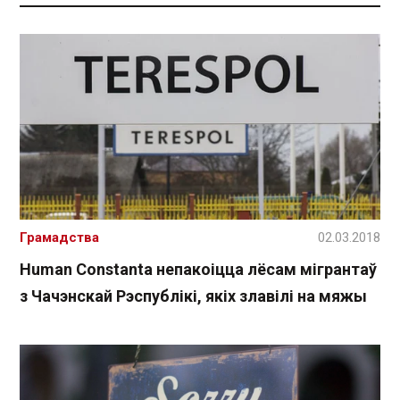
Грамадства
02.03.2018
Human Constanta непакоіцца лёсам мігрантаў
з Чачэнскай Рэспублікі, якіх злавілі на мяжы