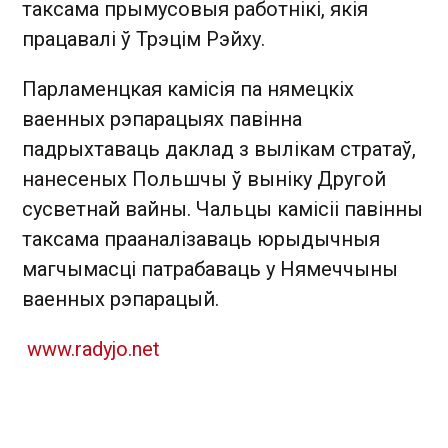
таксама прымусовыя работнікі, якія
працавалі ў Трэцім Рэйху.
Парламенцкая камісія па нямецкіх
ваенных рэпарацыях павінна
падрыхтаваць даклад з вылікам стратаў,
нанесеных Польшчы ў выніку Другой
сусветнай вайны. Чальцы камісіі павінны
таксама прааналізаваць юрыдычныя
магчымасці патрабаваць у Нямеччыны
ваенных рэпарацый.
www.radyjo.net