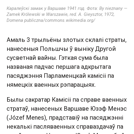
Каралеўскі замак у Варшаве 1941 год. Фота
: By nieznany —
Zamek Królewski w Warszawie, red. A. Gieysztor, 1972,
Domena publiczna/commons.wikimedia.org/
Амаль 3 трыльёны злотых склалі страты,
нанесеныя Польшчы ў выніку Другой
сусветнай вайны. Гэткая сума была
названая падчас першага адкрытага
пасяджэння Парламенцкай камісіі па
нямецкіх ваенных рэпарацыях.
Былы сакратар Камісіі па справе ваенных
стратаў, нанесеных Варшаве Юзэф Менэс
(Józef Menes), прадставіў на пасяджэнні
некалькі пасляваенных справаздачаў па