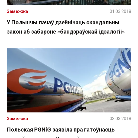
Замежжа
01.03.2018
У Польшчы пачаў дзейнічаць скандальны
закон аб забароне «бандэраўскай ідэалогіі»
Замежжа
03.03.2018
Польская PGNiG заявіла пра гатоўнасць