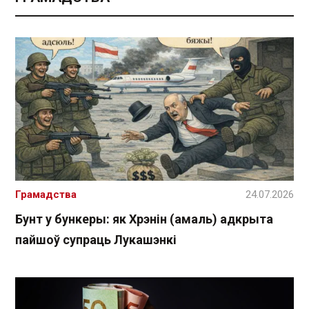
Грамадства
24.07.2026
Бунт у бункеры: як Хрэнін (амаль) адкрыта
пайшоў супраць Лукашэнкі