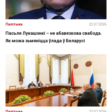
Палітыка
22.07.2026
Пасьля Лукашэнкі – не абавязкова свабода.
Як можа зьмяніцца ўлада ў Беларусі
Палітыка
22.07.2026