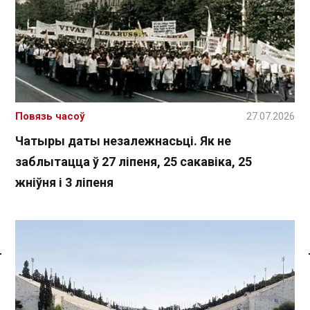
Повязь часоў
27.07.2026
Чатыры даты незалежнасьці. Як не
заблытацца ў 27 ліпеня, 25 сакавіка, 25
жніўня і 3 ліпеня
Спасылка без VPN