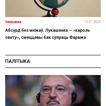
Замежжа
12.07.2026
Абсурд без межаў. Лукашэнка — «кароль
свету», смеццевы бак супраць Фаража
ПАЛІТЫКА