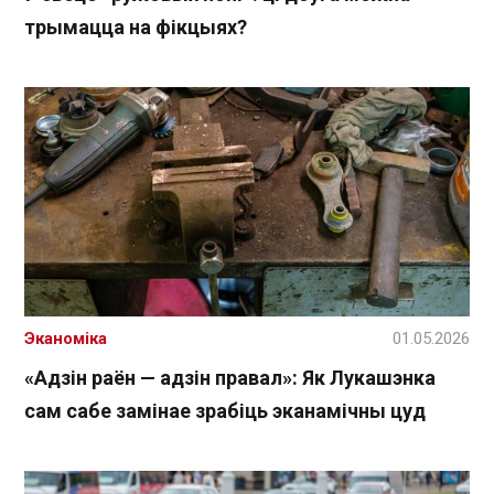
трымацца на фікцыях?
Эканоміка
01.05.2026
«Адзін раён — адзін правал»: Як Лукашэнка
сам сабе замінае зрабіць эканамічны цуд