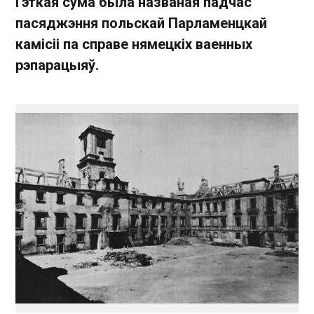
Гэткая сума была названая падчас
пасяджэння польскай Парламенцкай
камісіі па справе нямецкіх ваенных
рэпарацыяў.