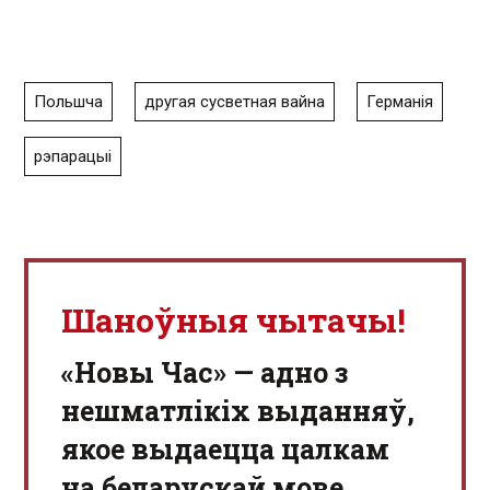
Польшча
другая сусветная вайна
Германія
рэпарацыі
Шаноўныя чытачы!
«Новы Час» — адно з
нешматлікіх выданняў,
якое выдаецца цалкам
на беларускай мове.