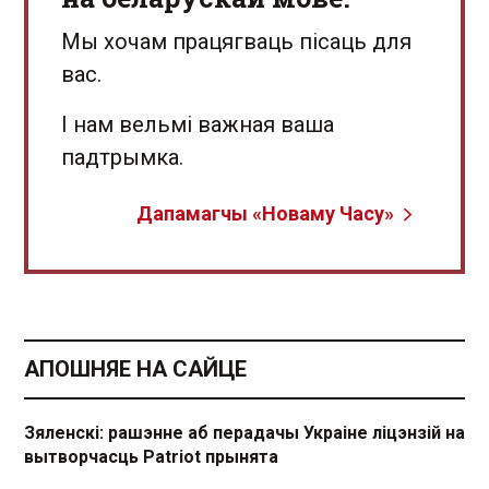
Мы хочам працягваць пісаць для
вас.
І нам вельмі важная ваша
падтрымка.
Дапамагчы «Новаму Часу»
АПОШНЯЕ НА САЙЦЕ
Зяленскі: рашэнне аб перадачы Украіне ліцэнзій на
вытворчасць Patriot прынята