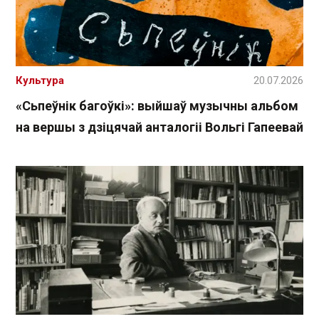
Культура
20.07.2026
«Сьпеўнік багоўкі»: выйшаў музычны альбом
на вершы з дзіцячай анталогіі Вольгі Гапеевай