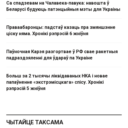
Са спадзевам на Чалавека-павука: навошта ў
Беларусі будуюць патэнцыйныя мэты для Украіны
Праваабаронцы: падстаў казаць пра змяншэнне
ціску няма. Хронікі рэпрэсій 6 жніўня
Паўночная Карэя разгортвае ў РФ свае ракетныя
падраздзяленні для ўдараў па Украіне
Больш за 2 тысячы ліквідаваных НКА і новае
папаўненне «экстрэмісцкага» спісу. Хронікі
рэпрэсій 5 жніўня
ЧЫТАЙЦЕ ТАКСАМА