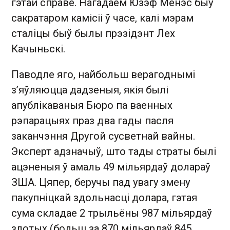
гэтай справе. Нагадаем Юзэф Менэс быў
сакратаром камісіі ў часе, калі мэрам
сталіцы быў былы прэзідэнт Лех
Качыньскі.
Паводле яго, найбольш верагоднымі
з’яўляюцца дадзеныя, якія былі
апублікаваныя Бюро па ваенных
рэпарацыях праз два гады пасля
заканчэння Другой сусветнай вайны.
Эксперт адзначыў, што тады страты былі
ацэненыя ў амаль 49 мільярдаў долараў
ЗША. Цяпер, беручы пад увагу змену
пакупніцкай здольнасці долара, гэтая
сума складае 2 трыльёны 987 мільярдаў
злотых (больш за 870 мільярдаў 845