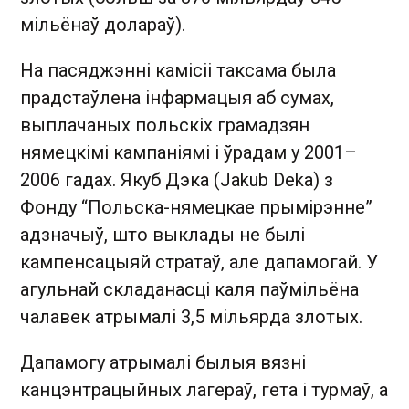
мільёнаў долараў).
На пасяджэнні камісіі таксама была
прадстаўлена інфармацыя аб сумах,
выплачаных польскіх грамадзян
нямецкімі кампаніямі і ўрадам у 2001–
2006 гадах. Якуб Дэка (Jakub Deka) з
Фонду “Польска-нямецкае прымірэнне”
адзначыў, што выклады не былі
кампенсацыяй стратаў, але дапамогай. У
агульнай складанасці каля паўмільёна
чалавек атрымалі 3,5 мільярда злотых.
Дапамогу атрымалі былыя вязні
канцэнтрацыйных лагераў, гета і турмаў, а