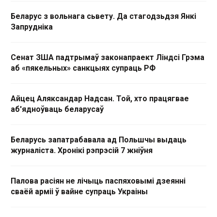
Беларус з вольнага сьвету. Да стагодзьдзя Янкі
Запрудніка
Сенат ЗША падтрымаў законапраект Ліндсі Грэма
аб «пякельных» санкцыях супраць РФ
Айцец Аляксандар Надсан. Той, хто працягвае
аб'ядноўваць беларусаў
Беларусь запатрабавала ад Польшчы выдаць
журналіста. Хронікі рэпрэсій 7 жніўня
Палова расіян не лічыць паспяховымі дзеянні
сваёй арміі ў вайне супраць Украіны