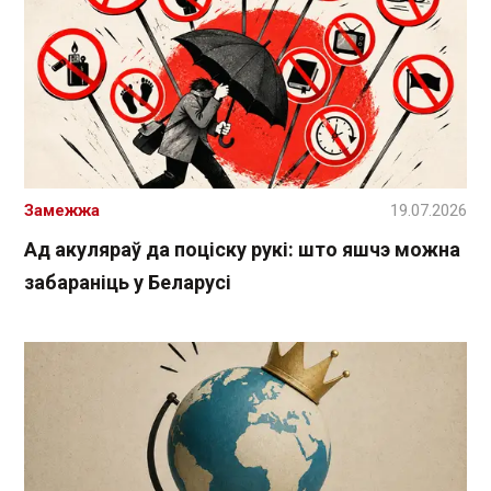
Замежжа
19.07.2026
Ад акуляраў да поціску рукі: што яшчэ можна
забараніць у Беларусі