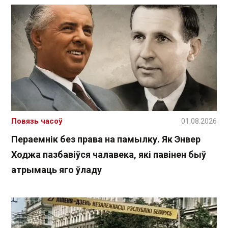
Повязь часоў
01.08.2026
Пераемнік без права на памылку. Як Энвер
Ходжа пазбавіўся чалавека, які павінен быў
атрымаць яго ўладу