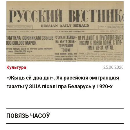
Культура
25.06.2026
«Жыць ёй два дні». Як расейскія эмігранцкія
газэты ў ЗША пісалі пра Беларусь у 1920-х
ПОВЯЗЬ ЧАСОЎ