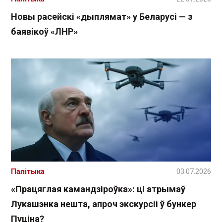
Новы расейскі «дыплямат» у Беларусі — з
баявікоў «ЛНР»
Палітыка
03.07.2026
«Працяглая камандзіроўка»: ці атрымаў
Лукашэнка нешта, апроч экскурсіі ў бункер
Пуціна?