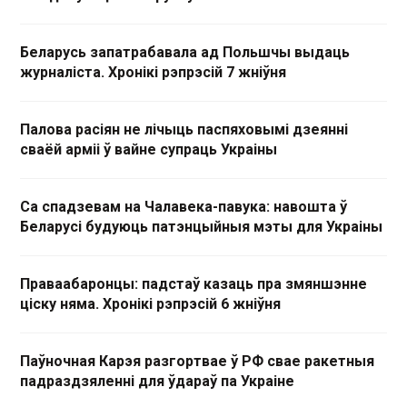
Беларусь запатрабавала ад Польшчы выдаць
журналіста. Хронікі рэпрэсій 7 жніўня
Палова расіян не лічыць паспяховымі дзеянні
сваёй арміі ў вайне супраць Украіны
Са спадзевам на Чалавека-павука: навошта ў
Беларусі будуюць патэнцыйныя мэты для Украіны
Праваабаронцы: падстаў казаць пра змяншэнне
ціску няма. Хронікі рэпрэсій 6 жніўня
Паўночная Карэя разгортвае ў РФ свае ракетныя
падраздзяленні для ўдараў па Украіне