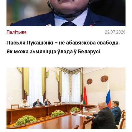
Палітыка
22.07.2026
Пасьля Лукашэнкі – не абавязкова свабода.
Як можа зьмяніцца ўлада ў Беларусі