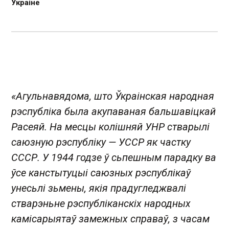
Ўкраіне
«Агульнавядома, што Ўкраінская народная
рэспубліка была акупаваная бальшавіцкай
Расеяй. На месцы колішняй УНР стварылі
саюзную рэспубліку — УССР як частку
СССР. У 1944 годзе ў сьпешным парадку ва
ўсе канстытуцыі саюзных рэспублікаў
унесьлі зьмены, якія прадугледжвалі
стварэньне рэспубліканскіх народных
камісарыятаў замежных справаў, з часам