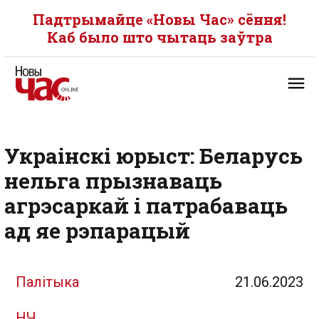
Падтрымайце «Новы Час» сёння!
Каб было што чытаць заўтра
Украінскі юрыст: Беларусь
нельга прызнаваць
агрэсаркай і патрабаваць
ад яе рэпарацый
Палітыка
21.06.2023
НЧ