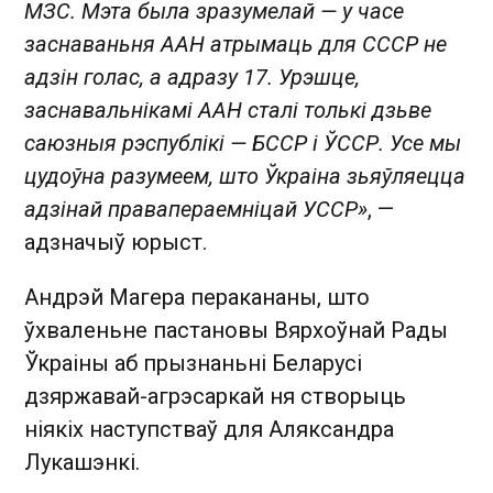
МЗС. Мэта была зразумелай — у часе
заснаваньня ААН атрымаць для СССР не
адзін голас, а адразу 17. Урэшце,
заснавальнікамі ААН сталі толькі дзьве
саюзныя рэспублікі — БССР і ЎССР. Усе мы
цудоўна разумеем, што Ўкраіна зьяўляецца
адзінай правапераемніцай УССР»
, —
адзначыў юрыст.
Андрэй Магера перакананы, што
ўхваленьне пастановы Вярхоўнай Рады
Ўкраіны аб прызнаньні Беларусі
дзяржавай-агрэсаркай ня створыць
ніякіх наступстваў для Аляксандра
Лукашэнкі.