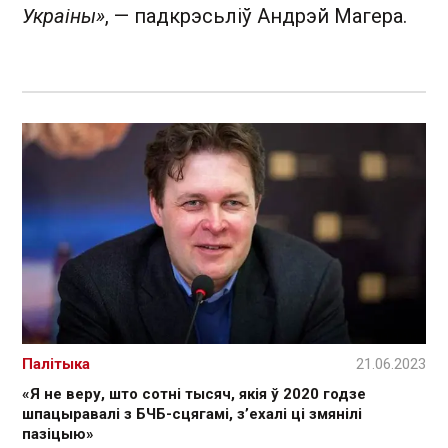
Украіны»
, — падкрэсьліў Андрэй Магера.
Палітыка
21.06.2023
«Я не веру, што сотні тысяч, якія ў 2020 годзе
шпацыравалі з БЧБ-сцягамі, з’ехалі ці змянілі
пазіцыю»