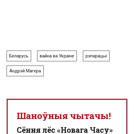
Беларусь
вайна ва Украіне
рэпарацыі
Андрэй Магера
Шаноўныя чытачы!
Сёння лёс «Новага Часу»