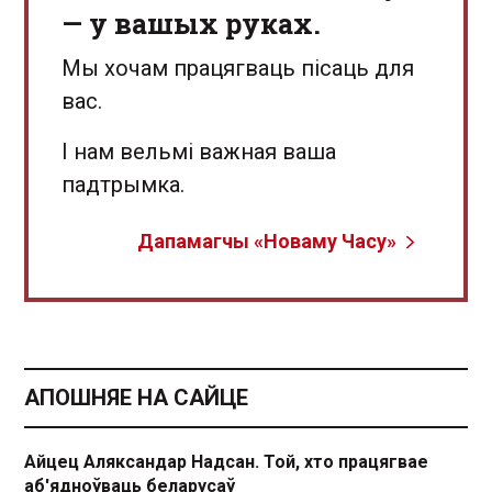
— у вашых руках.
Мы хочам працягваць пісаць для
вас.
І нам вельмі важная ваша
падтрымка.
Дапамагчы «Новаму Часу»
АПОШНЯЕ НА САЙЦЕ
Айцец Аляксандар Надсан. Той, хто працягвае
аб'ядноўваць беларусаў