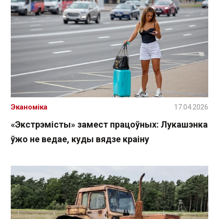
Эканоміка
17.04.2026
«Экстрэмісты» замест працоўных: Лукашэнка
ўжо не ведае, куды вядзе краіну