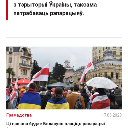
з тэрыторыі Ўкраіны, таксама
патрабаваць рэпарацыяў.
Грамадства
17.06.2023
Ці павінна будзе Беларусь плаціць рэпарацыі