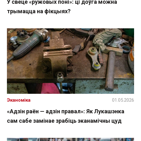
У свеце «ружовых поні»: ці доўга можна
трымацца на фікцыях?
Эканоміка
01.05.2026
«Адзін раён — адзін правал»: Як Лукашэнка
сам сабе замінае зрабіць эканамічны цуд