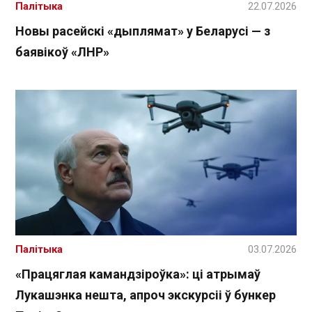
Палітыка
22.07.2026
Новы расейскі «дыплямат» у Беларусі — з
баявікоў «ЛНР»
Палітыка
03.07.2026
«Працяглая камандзіроўка»: ці атрымаў
Лукашэнка нешта, апроч экскурсіі ў бункер