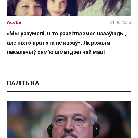
Асоба
21.06.2023
«Мы разумелі, што развітваемся назаўжды,
але ніхто пра гэта не казаў». Як рэжым
пакалечыў сям’ю шматдзетнай маці
ПАЛІТЫКА