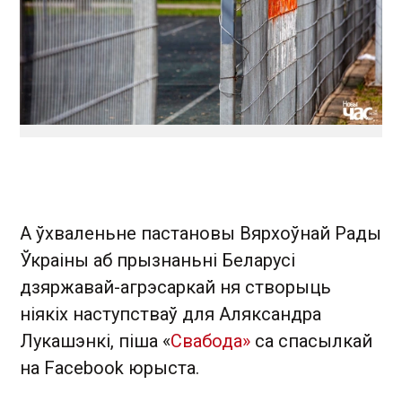
А ўхваленьне пастановы Вярхоўнай Рады
Ўкраіны аб прызнаньні Беларусі
дзяржавай-агрэсаркай ня створыць
ніякіх наступстваў для Аляксандра
Лукашэнкі, піша «
Свабода»
са спасылкай
на Facebook юрыста.