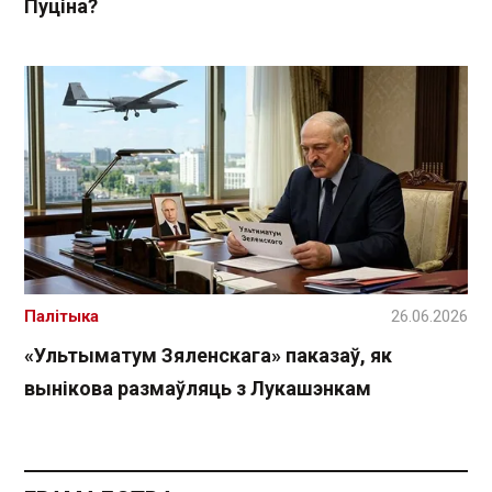
Пуціна?
Палітыка
26.06.2026
«Ультыматум Зяленскага» паказаў, як
вынікова размаўляць з Лукашэнкам