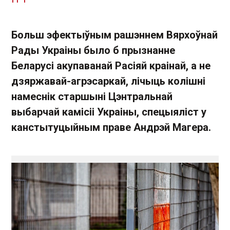
Больш эфектыўным рашэннем Вярхоўнай
Рады Украіны было б прызнанне
Беларусі акупаванай Расіяй краінай, а не
дзяржавай-агрэсаркай, лічыць колішні
намеснік старшыні Цэнтральнай
выбарчай камісіі Украіны, спецыяліст у
канстытуцыйным праве Андрэй Магера.