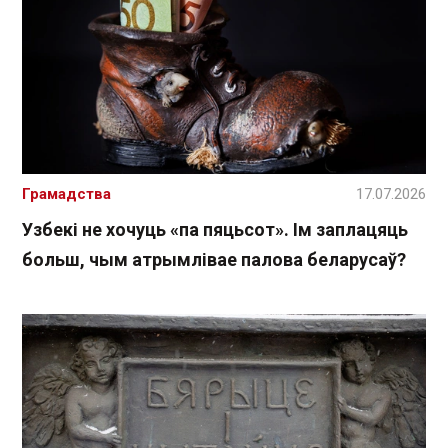
Грамадства
17.07.2026
Узбекі не хочуць «па пяцьсот». Ім заплацяць
больш, чым атрымлівае палова беларусаў?