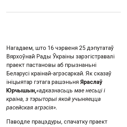
Нагадаем, што 16 чэрвеня 25 дэпутатаў
Вярхоўнай Рады Ўкраіны зарэгістравалі
праект пастановы аб прызнаньні
Беларусі краінай-агрэсаркай. Як сказаў
ініцыятар гэтага рашэньня
Яраслаў
Юрчышын,
«адказнасьць мае несьці і
краіна, з тэрыторыі якой учыняецца
расейская агрэсія».
Паводле працэдуры, спачатку праект