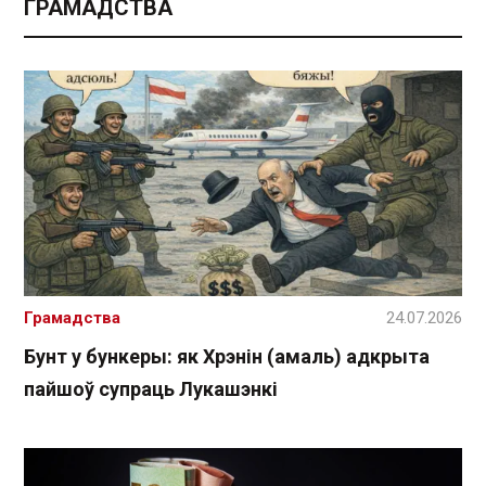
ГРАМАДСТВА
Грамадства
24.07.2026
Бунт у бункеры: як Хрэнін (амаль) адкрыта
пайшоў супраць Лукашэнкі