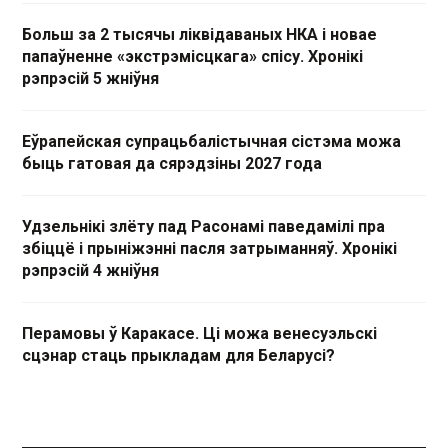
Больш за 2 тысячы ліквідаваных НКА і новае
папаўненне «экстрэмісцкага» спісу. Хронікі
рэпрэсій 5 жніўня
Еўрапейская супрацьбалістычная сістэма можа
быць гатовая да сярэдзіны 2027 года
Удзельнікі злёту пад Расонамі паведамілі пра
збіццё і прыніжэнні пасля затрыманняў. Хронікі
рэпрэсій 4 жніўня
Перамовы ў Каракасе. Ці можа венесуэльскі
сцэнар стаць прыкладам для Беларусі?