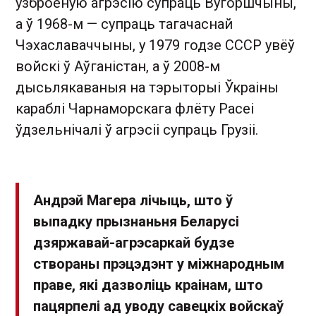
узброеную агрэсію супраць Вугоршчыны,
а ў 1968-м — супраць тагачаснай
Чэхаславаччыны, у 1979 годзе СССР увёў
войскі ў Аўганістан, а ў 2008-м
дысьлякаваныя на тэрыторыі Ўкраіны
караблі Чарнаморскага флёту Расеі
ўдзельнічалі ў агрэсіі супраць Грузіі.
Андрэй Магера лічыць, што ў
выпадку прызнаньня Беларусі
дзяржавай-агрэсаркай будзе
створаны прэцэдэнт у міжнародным
праве, які дазволіць краінам, што
пацярпелі ад уводу савецкіх войскаў