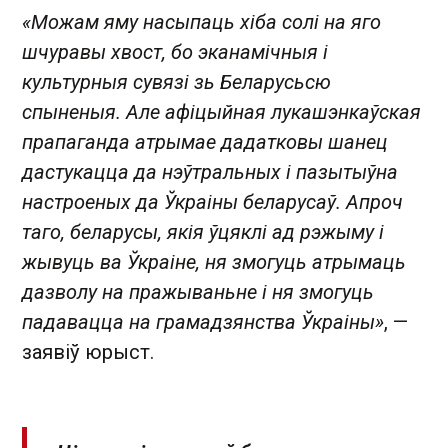
«Можам яму насыпаць хіба солі на яго
шчуравы хвост, бо эканамічныя і
культурныя сувязі зь Беларусьсю
спыненыя. Але афіцыйная лукашэнкаўская
прапаганда атрымае дадатковы шанец
дастукацца да нэўтральных і пазытыўна
настроеных да Ўкраіны беларусаў. Апроч
таго, беларусы, якія ўцяклі ад рэжыму і
жывуць ва Ўкраіне, ня змогуць атрымаць
дазволу на пражываньне і ня змогуць
падавацца на грамадзянства Ўкраіны»
, —
заявіў юрыст.