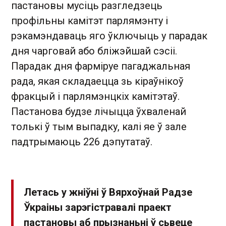
пастановы мусіць разгледзець
профільны камітэт парлямэнту і
рэкамэндаваць яго ўключыць у парадак
дня чарговай або бліжэйшай сэсіі.
Парадак дня фарміруе пагаджальная
рада, якая складаецца зь кіраўнікоў
фракцый і парлямэнцкіх камітэтаў.
Пастанова будзе лічыцца ўхваленай
толькі ў тым выпадку, калі яе ў зале
падтрымаюць 226 дэпутатаў.
Летась у жніўні ў Вярхоўнай Радзе
Ўкраіны зарэгістравалі праект
пастановы аб прызнаньні ў сьвеце