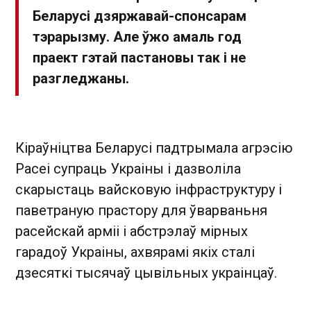
Беларусі дзяржавай-спонсарам
тэрарызму. Але ўжо амаль год
праект гэтай пастановы так і не
разгледжаны.
Кіраўніцтва Беларусі падтрымала агрэсію
Расеі супраць Украіны і дазволіла
скарыстаць вайсковую інфраструктуру і
паветраную прастору для ўварваньня
расейскай арміі і абстрэлаў мірных
гарадоў Украіны, ахвярамі якіх сталі
дзесяткі тысячаў цывільных украінцаў.