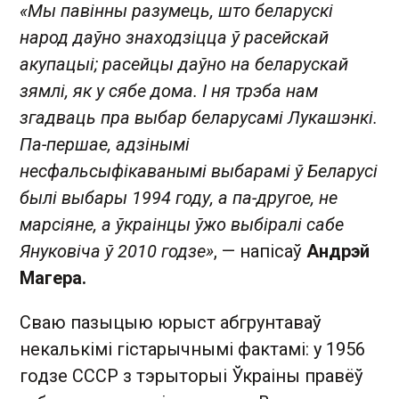
«Мы павінны разумець, што беларускі
народ даўно знаходзіцца ў расейскай
акупацыі; расейцы даўно на беларускай
зямлі, як у сябе дома. І ня трэба нам
згадваць пра выбар беларусамі Лукашэнкі.
Па-першае, адзінымі
несфальсыфікаванымі выбарамі ў Беларусі
былі выбары 1994 году, а па-другое, не
марсіяне, а ўкраінцы ўжо выбіралі сабе
Януковіча ў 2010 годзе»
, — напісаў
Андрэй
Магера.
Сваю пазыцыю юрыст абгрунтаваў
некалькімі гістарычнымі фактамі: у 1956
годзе СССР з тэрыторыі Ўкраіны правёў