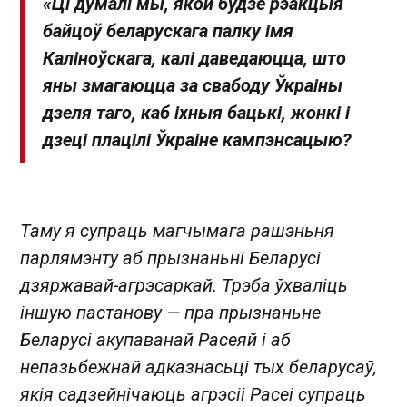
«Ці думалі мы, якой будзе рэакцыя
байцоў беларускага палку імя
Каліноўскага, калі даведаюцца, што
яны змагаюцца за свабоду Ўкраіны
дзеля таго, каб іхныя бацькі, жонкі і
дзеці плацілі Ўкраіне кампэнсацыю?
Таму я супраць магчымага рашэньня
парлямэнту аб прызнаньні Беларусі
дзяржавай-агрэсаркай. Трэба ўхваліць
іншую пастанову — пра прызнаньне
Беларусі акупаванай Расеяй і аб
непазьбежнай адказнасьці тых беларусаў,
якія садзейнічаюць агрэсіі Расеі супраць