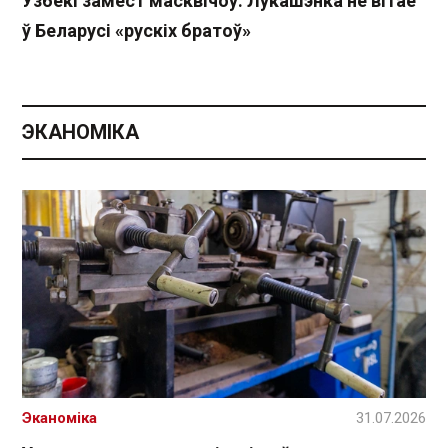
Узбекі замест масквічоў: Лукашэнка не вітае
ў Беларусі «рускіх братоў»
ЭКАНОМІКА
Эканоміка
31.07.2026