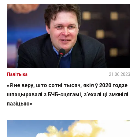
Палітыка
21.06.2023
«Я не веру, што сотні тысяч, якія ў 2020 годзе
шпацыравалі з БЧБ-сцягамі, з’ехалі ці змянілі
пазіцыю»