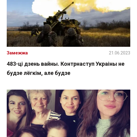
Замежжа
21.06.2023
483-ці дзень вайны. Контрнаступ Украіны не
будзе лёгкім, але будзе