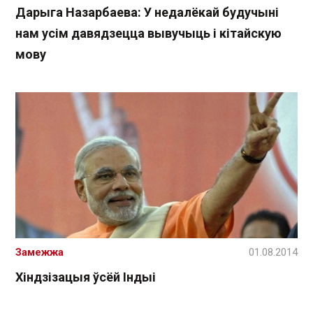
Дарыга Назарбаева: У недалёкай будучыні
нам усім давядзецца вывучыць і кітайскую
мову
Замежжа
01.08.2014
Хіндзізацыя ўсёй Індыі