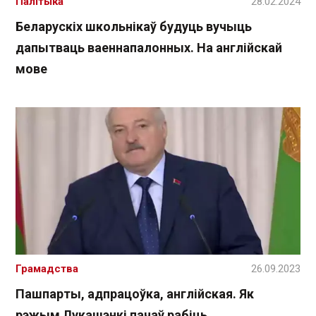
Палітыка
28.02.2024
Беларускіх школьнікаў будуць вучыць
дапытваць ваеннапалонных. На англійскай
мове
Грамадства
26.09.2023
Пашпарты, адпрацоўка, англійская. Як
рэжым Лукашэнкі пачаў рабіць