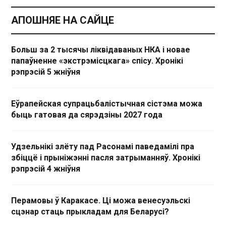
АПОШНЯЕ НА САЙЦЕ
Больш за 2 тысячы ліквідаваных НКА і новае
папаўненне «экстрэмісцкага» спісу. Хронікі
рэпрэсій 5 жніўня
Еўрапейская супрацьбалістычная сістэма можа
быць гатовая да сярэдзіны 2027 года
Удзельнікі злёту пад Расонамі паведамілі пра
збіццё і прыніжэнні пасля затрыманняў. Хронікі
рэпрэсій 4 жніўня
Перамовы ў Каракасе. Ці можа венесуэльскі
сцэнар стаць прыкладам для Беларусі?