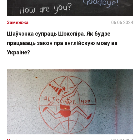
Замежжа
06.06.2024
Шаўчэнка супраць Шэкспіра. Як будзе
працаваць закон пра англійскую мову ва
Украіне?