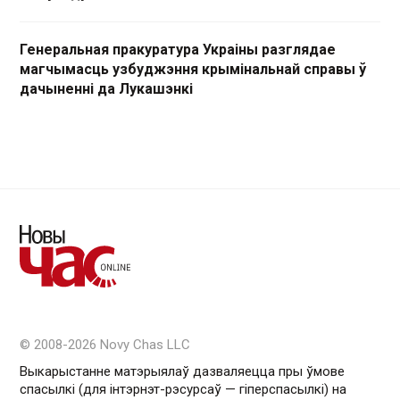
Генеральная пракуратура Украіны разглядае
магчымасць узбуджэння крымінальнай справы ў
дачыненні да Лукашэнкі
© 2008-2026 Novy Chas LLC
Выкарыстанне матэрыялаў дазваляецца пры ўмове
спасылкі (для інтэрнэт-рэсурсаў — гiперспасылкi) на