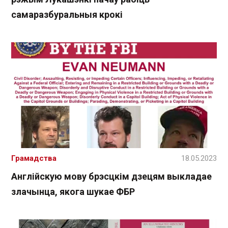
самаразбуральныя крокі
Грамадства
18.05.2023
Англійскую мову брэсцкім дзецям выкладае
злачынца, якога шукае ФБР