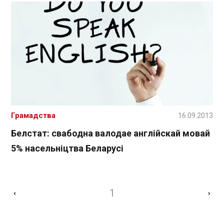
Грамадства
16.09.2013
Белстат: свабодна валодае англійскай мовай
5% насельніцтва Беларусі
1
‹
›