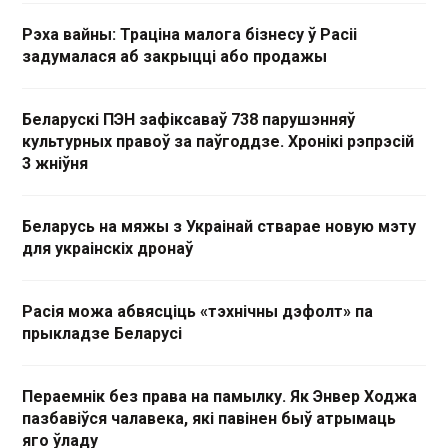
Рэха вайны: Траціна малога бізнесу ў Расіі
задумалася аб закрыцці або продажы
Беларускі ПЭН зафіксаваў 738 парушэнняў
культурных правоў за паўгоддзе. Хронікі рэпрэсій
3 жніўня
Беларусь на мяжы з Украінай стварае новую мэту
для украінскіх дронаў
Расія можа абвясціць «тэхнічны дэфолт» па
прыкладзе Беларусі
Пераемнік без права на памылку. Як Энвер Ходжа
пазбавіўся чалавека, які павінен быў атрымаць
яго ўладу