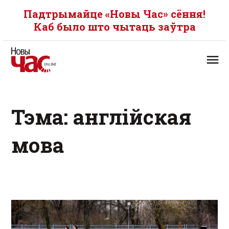
Падтрымайце «Новы Час» сёння!
Каб было што чытаць заўтра
Тэма: англійская
мова