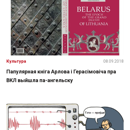
Культура
08.09.2018
Папулярная кніга Арлова і Герасімовіча пра
ВКЛ выйшла па-ангельску