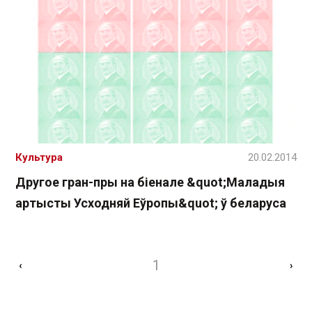
Культура
20.02.2014
Другое гран-пры на біенале &quot;Маладыя
артысты Усходняй Еўропы&quot; ў беларуса
1
‹
›