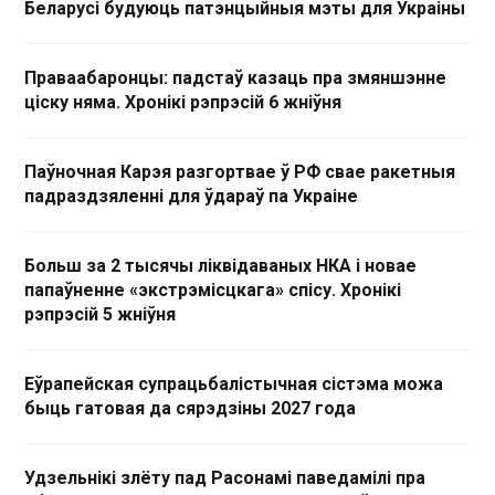
Беларусі будуюць патэнцыйныя мэты для Украіны
Праваабаронцы: падстаў казаць пра змяншэнне
ціску няма. Хронікі рэпрэсій 6 жніўня
Паўночная Карэя разгортвае ў РФ свае ракетныя
падраздзяленні для ўдараў па Украіне
Больш за 2 тысячы ліквідаваных НКА і новае
папаўненне «экстрэмісцкага» спісу. Хронікі
рэпрэсій 5 жніўня
Еўрапейская супрацьбалістычная сістэма можа
быць гатовая да сярэдзіны 2027 года
Удзельнікі злёту пад Расонамі паведамілі пра