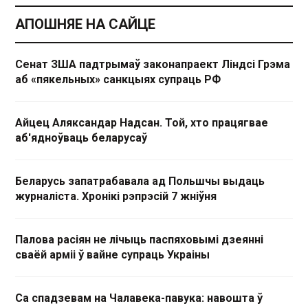
АПОШНЯЕ НА САЙЦЕ
Сенат ЗША падтрымаў законапраект Ліндсі Грэма
аб «пякельных» санкцыях супраць РФ
Айцец Аляксандар Надсан. Той, хто працягвае
аб'ядноўваць беларусаў
Беларусь запатрабавала ад Польшчы выдаць
журналіста. Хронікі рэпрэсій 7 жніўня
Палова расіян не лічыць паспяховымі дзеянні
сваёй арміі ў вайне супраць Украіны
Са спадзевам на Чалавека-павука: навошта ў