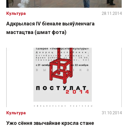
Культура
28.11.2014
Адкрылася IV біенале выяўленчага
мастацтва (шмат фота)
Культура
31.10.2014
Ужо сёння звычайнае крэсла стане