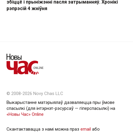
збіццё і прыніжэнні пасля затрыманняў. Хронікі
рэпрэсій 4 жніўня
© 2008-2026 Novy Chas LLC
Выкарыстанне матэрыялаў дазваляецца пры ўмове
спасылкі (для інтэрнэт-рэсурсаў — гiперспасылкi) на
«Новы Час» Online
Скантактавацца з намі можна праз
email
або