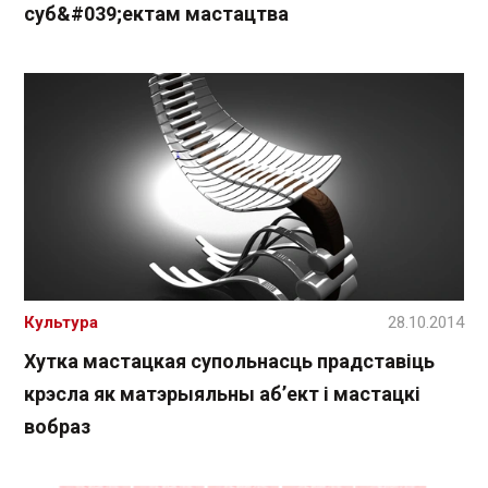
суб&#039;ектам мастацтва
Культура
28.10.2014
Хутка мастацкая супольнасць прадставіць
крэсла як матэрыяльны аб’ект і мастацкі
вобраз