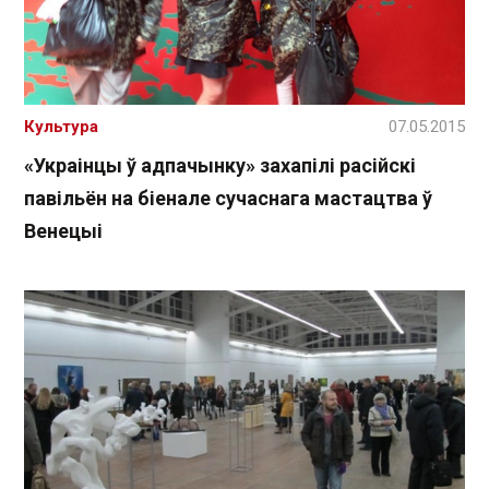
Культура
07.05.2015
«Украінцы ў адпачынку» захапілі расійскі
павільён на біенале сучаснага мастацтва ў
Венецыі