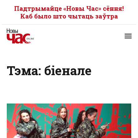
Падтрымайце «Новы Час» сёння!
Каб было што чытаць заўтра
Тэма: біенале