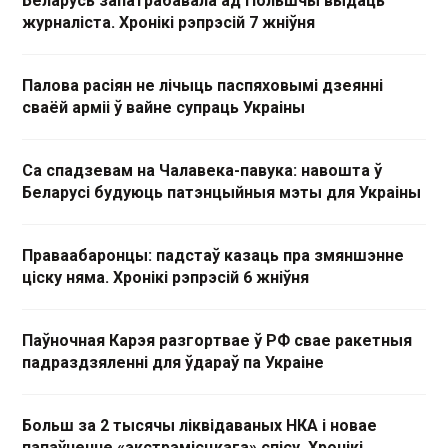
Беларусь запатрабавала ад Польшчы выдаць
журналіста. Хронікі рэпрэсій 7 жніўня
Палова расіян не лічыць паспяховымі дзеянні
сваёй арміі ў вайне супраць Украіны
Са спадзевам на Чалавека-павука: навошта ў
Беларусі будуюць патэнцыйныя мэты для Украіны
Праваабаронцы: падстаў казаць пра змяншэнне
ціску няма. Хронікі рэпрэсій 6 жніўня
Паўночная Карэя разгортвае ў РФ свае ракетныя
падраздзяленні для ўдараў па Украіне
Больш за 2 тысячы ліквідаваных НКА і новае
папаўненне «экстрэмісцкага» спісу. Хронікі