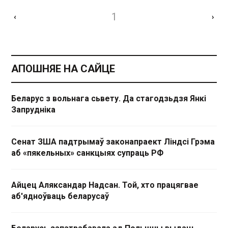
1
‹
›
АПОШНЯЕ НА САЙЦЕ
Беларус з вольнага сьвету. Да стагодзьдзя Янкі
Запрудніка
Сенат ЗША падтрымаў законапраект Ліндсі Грэма
аб «пякельных» санкцыях супраць РФ
Айцец Аляксандар Надсан. Той, хто працягвае
аб'ядноўваць беларусаў