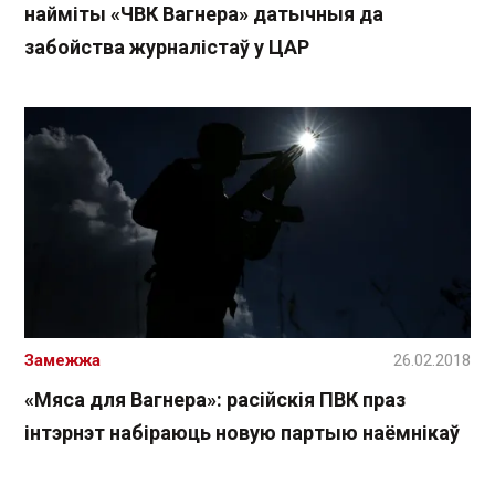
найміты «ЧВК Вагнера» датычныя да
забойства журналістаў у ЦАР
Замежжа
26.02.2018
«Мяса для Вагнера»: расійскія ПВК праз
інтэрнэт набіраюць новую партыю наёмнікаў