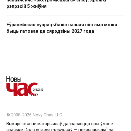
рэпрэсій 5 жніўня
Еўрапейская супрацьбалістычная сістэма можа
быць гатовая да сярэдзіны 2027 года
© 2008-2026 Novy Chas LLC
Выкарыстанне матэрыялаў дазваляецца пры ўмове
спасылкі (для інтэрнэт-рэсурсаў — гiперспасылкi) на