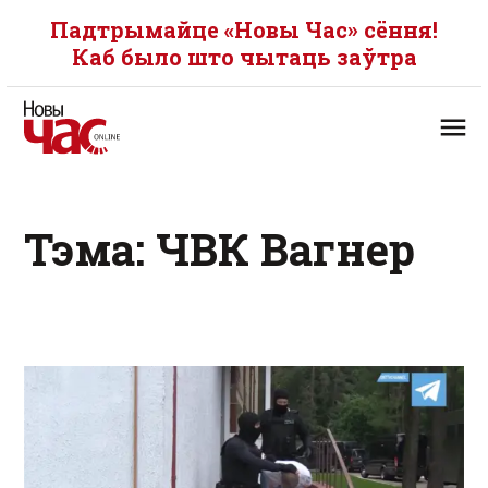
Падтрымайце «Новы Час» сёння!
Каб было што чытаць заўтра
Тэма: ЧВК Вагнер