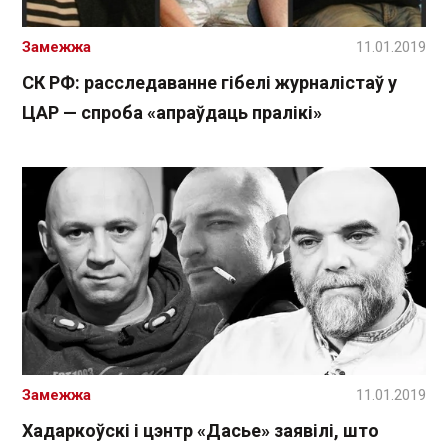
Замежжа
11.01.2019
СК РФ: расследаванне гібелі журналістаў у
ЦАР — спроба «апраўдаць пралікі»
Замежжа
11.01.2019
Хадаркоўскі і цэнтр «Дасье» заявілі, што