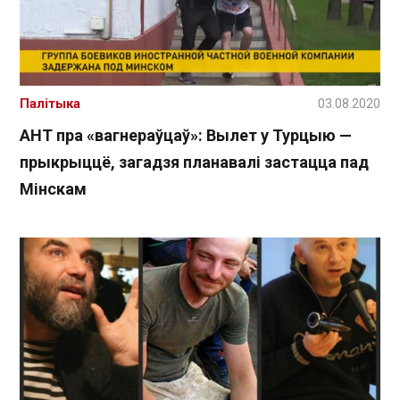
Палітыка
03.08.2020
АНТ пра «вагнераўцаў»: Вылет у Турцыю —
прыкрыццё, загадзя планавалі застацца пад
Мінскам