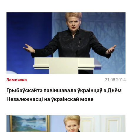
Замежжа
21.08.2014
Грыбаўскайтэ павіншавала ўкраінцаў з Днём
Незалежнасці на ўкраінскай мове