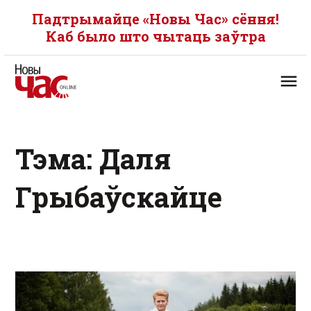
Падтрымайце «Новы Час» сёння!
Каб было што чытаць заўтра
Тэма: Даля
Грыбаўскайце