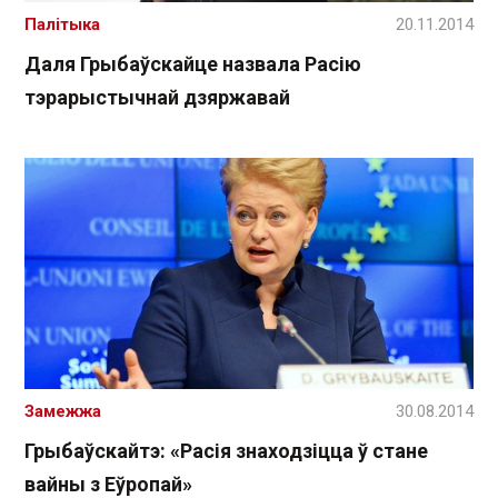
Палітыка
20.11.2014
Даля Грыбаўскайце назвала Расію
тэрарыстычнай дзяржавай
Замежжа
30.08.2014
Грыбаўскайтэ: «Расія знаходзіцца ў стане
вайны з Еўропай»