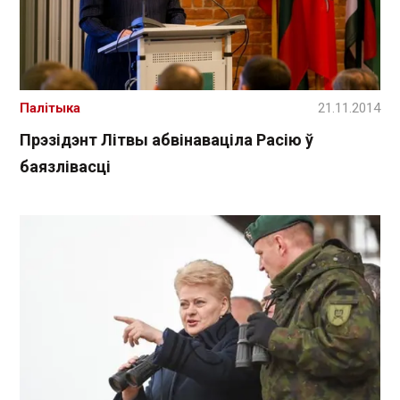
Палітыка
21.11.2014
Прэзідэнт Літвы абвінаваціла Расію ў
баязлівасці