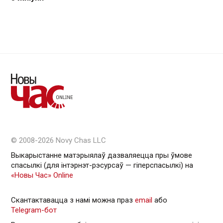
© 2008-2026 Novy Chas LLC
Выкарыстанне матэрыялаў дазваляецца пры ўмове
спасылкі (для інтэрнэт-рэсурсаў — гiперспасылкi) на
«Новы Час» Online
Скантактавацца з намі можна праз
email
або
Telegram-бот