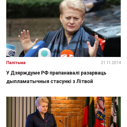
Палітыка
21.11.2014
У Дзярждуме РФ прапанавалі разарваць
дыпламатычныя стасункі з Літвой