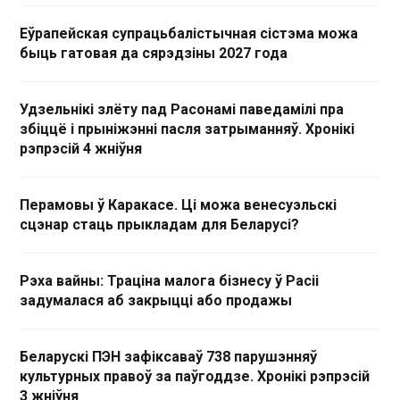
Еўрапейская супрацьбалістычная сістэма можа
быць гатовая да сярэдзіны 2027 года
Удзельнікі злёту пад Расонамі паведамілі пра
збіццё і прыніжэнні пасля затрыманняў. Хронікі
рэпрэсій 4 жніўня
Перамовы ў Каракасе. Ці можа венесуэльскі
сцэнар стаць прыкладам для Беларусі?
Рэха вайны: Траціна малога бізнесу ў Расіі
задумалася аб закрыцці або продажы
Беларускі ПЭН зафіксаваў 738 парушэнняў
культурных правоў за паўгоддзе. Хронікі рэпрэсій
3 жніўня