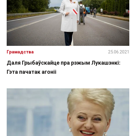
Грамадства
25.06.2021
Даля Грыбаўскайце пра рэжым Лукашэнкі:
Гэта пачатак агоніі