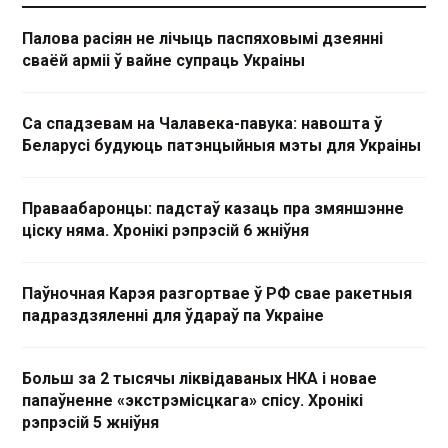
Палова расіян не лічыць паспяховымі дзеянні
сваёй арміі ў вайне супраць Украіны
Са спадзевам на Чалавека-павука: навошта ў
Беларусі будуюць патэнцыйныя мэты для Украіны
Праваабаронцы: падстаў казаць пра змяншэнне
ціску няма. Хронікі рэпрэсій 6 жніўня
Паўночная Карэя разгортвае ў РФ свае ракетныя
падраздзяленні для ўдараў па Украіне
Больш за 2 тысячы ліквідаваных НКА і новае
папаўненне «экстрэмісцкага» спісу. Хронікі
рэпрэсій 5 жніўня