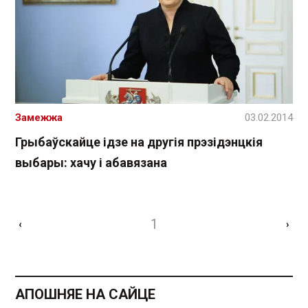
Замежжа
03.02.2014
Грыбаўскайце ідзе на другія прэзідэнцкія
выбары: хачу і абавязана
1
‹
›
АПОШНЯЕ НА САЙЦЕ