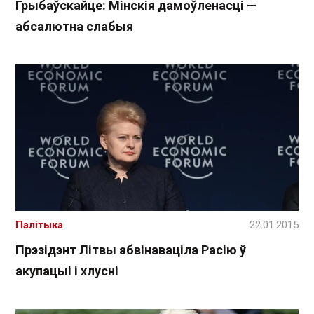
Грыбаўскайце: Мінскія дамоўленасці —
абсалютна слабыя
Палітыка
22.01.2015
Прэзідэнт Літвы абвінаваціла Расію ў
акупацыі і хлусні