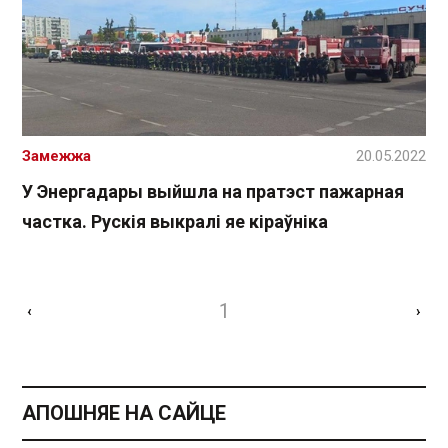
Замежжа
20.05.2022
У Энергадары выйшла на пратэст пажарная
частка. Рускія выкралі яе кіраўніка
1
‹
›
АПОШНЯЕ НА САЙЦЕ