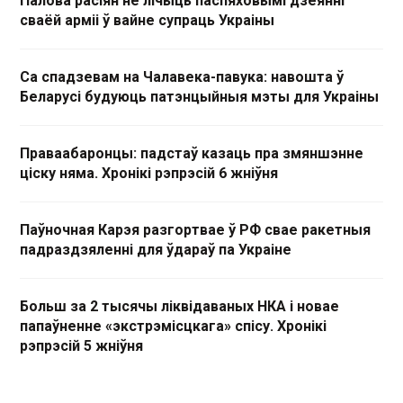
Палова расіян не лічыць паспяховымі дзеянні
сваёй арміі ў вайне супраць Украіны
Са спадзевам на Чалавека-павука: навошта ў
Беларусі будуюць патэнцыйныя мэты для Украіны
Праваабаронцы: падстаў казаць пра змяншэнне
ціску няма. Хронікі рэпрэсій 6 жніўня
Паўночная Карэя разгортвае ў РФ свае ракетныя
падраздзяленні для ўдараў па Украіне
Больш за 2 тысячы ліквідаваных НКА і новае
папаўненне «экстрэмісцкага» спісу. Хронікі
рэпрэсій 5 жніўня