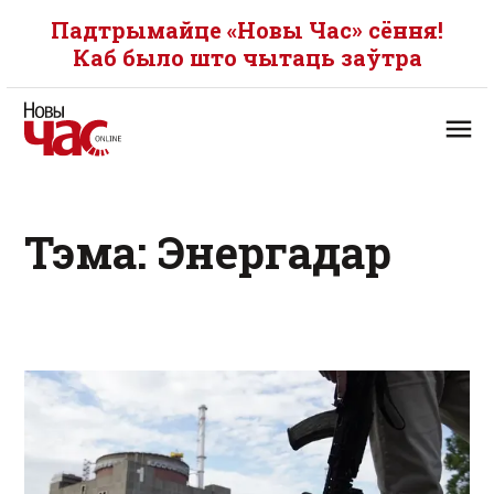
Падтрымайце «Новы Час» сёння!
Каб было што чытаць заўтра
Тэма: Энергадар