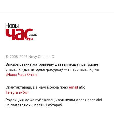
© 2008-2026 Novy Chas LLC
Выкарыстанне матэрыялаў дазваляецца пры ўмове
спасылкі (для інтэрнэт-рэсурсаў — гiперспасылкi) на
«Новы Час» Online
Скантактавацца з намі можна праз
email
або
Telegram-бот
Рэдакцыя можа публікаваць артыкулы дзеля палемікі,
не падзяляючы пазіцыі аўтараў