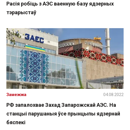
Расія робіць з АЭС ваенную базу ядзерных
тэрарыстаў
Замежжа
04.08.2022
РФ запалохвае Захад Запарожскай АЭС. На
станцыі парушаныя ўсе прынцыпы ядзернай
бяспекі