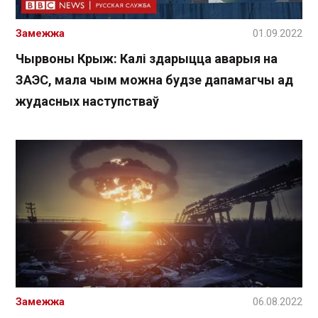
Замежжа
01.09.2022
Чырвоны Крыж: Калі здарыцца аварыя на
ЗАЭС, мала чым можна будзе дапамагчы ад
жудасных наступстваў
Замежжа
06.08.2022