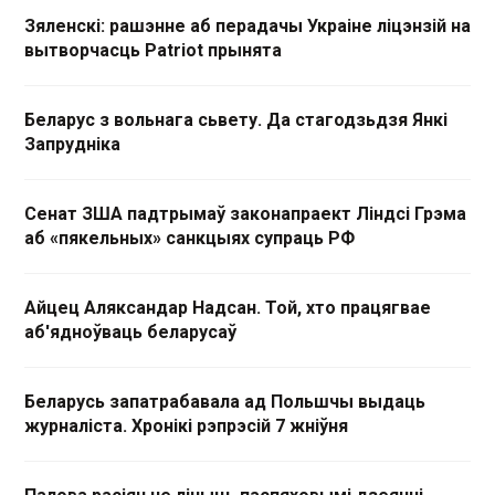
Зяленскі: рашэнне аб перадачы Украіне ліцэнзій на
вытворчасць Patriot прынята
Беларус з вольнага сьвету. Да стагодзьдзя Янкі
Запрудніка
Сенат ЗША падтрымаў законапраект Ліндсі Грэма
аб «пякельных» санкцыях супраць РФ
Айцец Аляксандар Надсан. Той, хто працягвае
аб'ядноўваць беларусаў
Беларусь запатрабавала ад Польшчы выдаць
журналіста. Хронікі рэпрэсій 7 жніўня