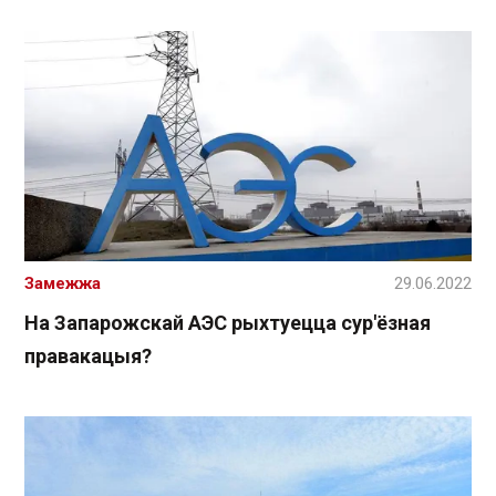
Замежжа
29.06.2022
На Запарожскай АЭС рыхтуецца сур'ёзная
правакацыя?