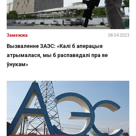
Замежжа
08.04.2023
Вызваленне ЗАЭС: «Калі б аперацыя
атрымалася, мы б распавядалі пра яе
ўнукам»