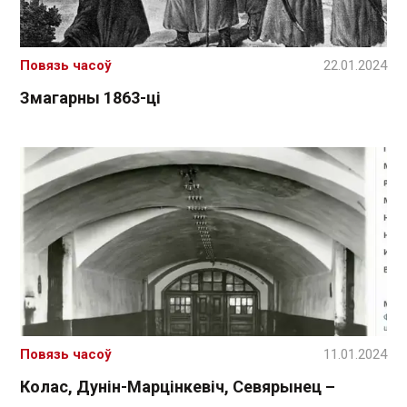
Повязь часоў
22.01.2024
Змагарны 1863-ці
Повязь часоў
11.01.2024
Колас, Дунін-Марцінкевіч, Севярынец –