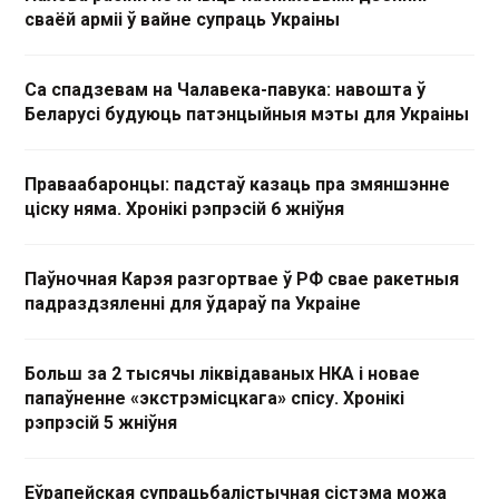
сваёй арміі ў вайне супраць Украіны
Са спадзевам на Чалавека-павука: навошта ў
Беларусі будуюць патэнцыйныя мэты для Украіны
Праваабаронцы: падстаў казаць пра змяншэнне
ціску няма. Хронікі рэпрэсій 6 жніўня
Паўночная Карэя разгортвае ў РФ свае ракетныя
падраздзяленні для ўдараў па Украіне
Больш за 2 тысячы ліквідаваных НКА і новае
папаўненне «экстрэмісцкага» спісу. Хронікі
рэпрэсій 5 жніўня
Еўрапейская супрацьбалістычная сістэма можа