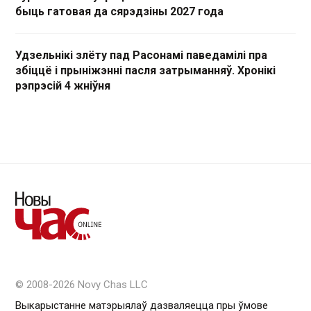
быць гатовая да сярэдзіны 2027 года
Удзельнікі злёту пад Расонамі паведамілі пра
збіццё і прыніжэнні пасля затрыманняў. Хронікі
рэпрэсій 4 жніўня
© 2008-2026 Novy Chas LLC
Выкарыстанне матэрыялаў дазваляецца пры ўмове