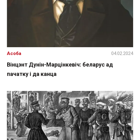
Асоба
04.02.2024
Вінцэнт Дунін-Марцінкевіч: беларус ад
пачатку і да канца