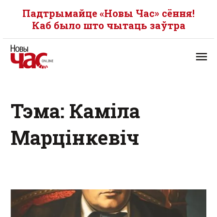
Падтрымайце «Новы Час» сёння!
Каб было што чытаць заўтра
Тэма: Каміла
Марцінкевіч