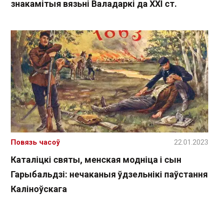
знакамітыя вязьні Валадаркі да ХХІ ст.
Повязь часоў
22.01.2023
Каталіцкі святы, менская модніца і сын
Гарыбальдзі: нечаканыя ўдзельнікі паўстання
Каліноўскага