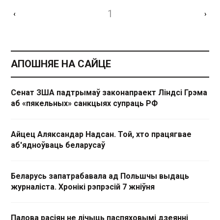
1
‹
›
АПОШНЯЕ НА САЙЦЕ
Сенат ЗША падтрымаў законапраект Ліндсі Грэма
аб «пякельных» санкцыях супраць РФ
Айцец Аляксандар Надсан. Той, хто працягвае
аб'ядноўваць беларусаў
Беларусь запатрабавала ад Польшчы выдаць
журналіста. Хронікі рэпрэсій 7 жніўня
Палова расіян не лічыць паспяховымі дзеянні