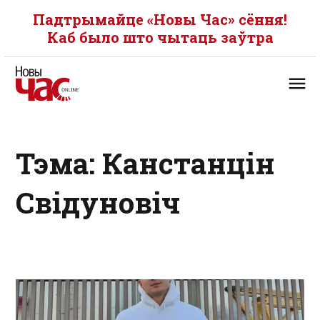
Падтрымайце «Новы Час» сёння!
Каб было што чытаць заўтра
Тэма: Канстанцін
Свідуновіч