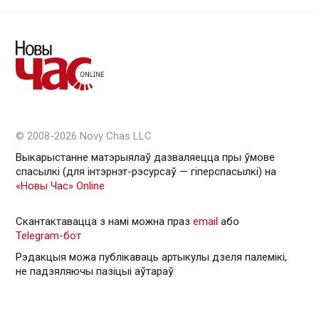
© 2008-2026 Novy Chas LLC
Выкарыстанне матэрыялаў дазваляецца пры ўмове
спасылкі (для інтэрнэт-рэсурсаў — гiперспасылкi) на
«Новы Час» Online
Скантактавацца з намі можна праз
email
або
Telegram-бот
Рэдакцыя можа публікаваць артыкулы дзеля палемікі,
не падзяляючы пазіцыі аўтараў