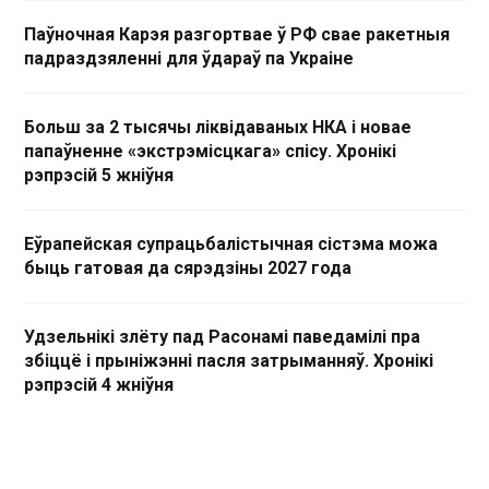
Паўночная Карэя разгортвае ў РФ свае ракетныя
падраздзяленні для ўдараў па Украіне
Больш за 2 тысячы ліквідаваных НКА і новае
папаўненне «экстрэмісцкага» спісу. Хронікі
рэпрэсій 5 жніўня
Еўрапейская супрацьбалістычная сістэма можа
быць гатовая да сярэдзіны 2027 года
Удзельнікі злёту пад Расонамі паведамілі пра
збіццё і прыніжэнні пасля затрыманняў. Хронікі
рэпрэсій 4 жніўня