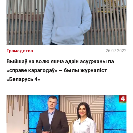
Грамадства
26.07.2022
Выйшаў на волю яшчэ адзін асуджаны па
«справе карагодаў» — былы журналіст
«Беларусь 4»