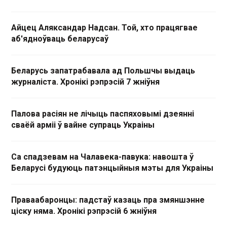
Айцец Аляксандар Надсан. Той, хто працягвае
аб'ядноўваць беларусаў
Беларусь запатрабавала ад Польшчы выдаць
журналіста. Хронікі рэпрэсій 7 жніўня
Палова расіян не лічыць паспяховымі дзеянні
сваёй арміі ў вайне супраць Украіны
Са спадзевам на Чалавека-павука: навошта ў
Беларусі будуюць патэнцыйныя мэты для Украіны
Праваабаронцы: падстаў казаць пра змяншэнне
ціску няма. Хронікі рэпрэсій 6 жніўня