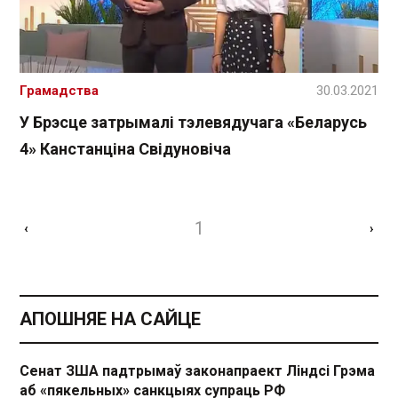
Грамадства
30.03.2021
У Брэсце затрымалі тэлевядучага «Беларусь
4» Канстанціна Свідуновіча
1
‹
›
АПОШНЯЕ НА САЙЦЕ
Сенат ЗША падтрымаў законапраект Ліндсі Грэма
аб «пякельных» санкцыях супраць РФ