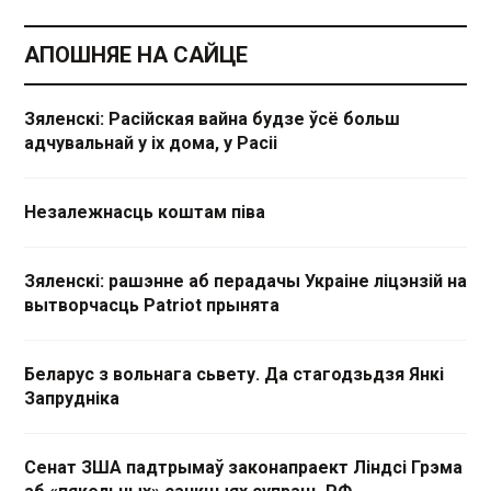
АПОШНЯЕ НА САЙЦЕ
Зяленскі: Расійская вайна будзе ўсё больш
адчувальнай у іх дома, у Расіі
Незалежнасць коштам піва
Зяленскі: рашэнне аб перадачы Украіне ліцэнзій на
вытворчасць Patriot прынята
Беларус з вольнага сьвету. Да стагодзьдзя Янкі
Запрудніка
Сенат ЗША падтрымаў законапраект Ліндсі Грэма