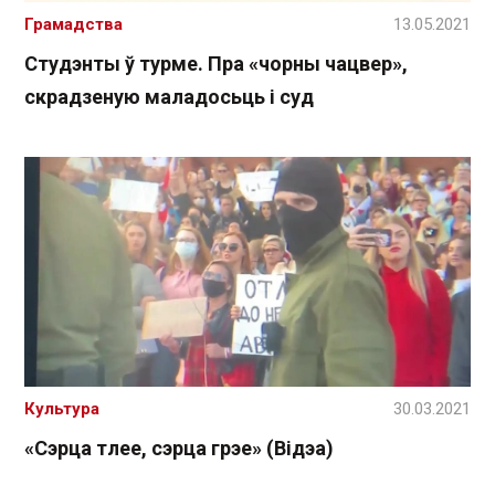
Грамадства
13.05.2021
Студэнты ў турме. Пра «чорны чацвер»,
скрадзеную маладосьць і суд
Культура
30.03.2021
«Сэрца тлее, сэрца грэе» (Відэа)