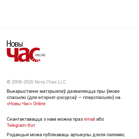
© 2008-2026 Novy Chas LLC
Выкарыстанне матэрыялаў дазваляецца пры ўмове
спасылкі (для інтэрнэт-рэсурсаў — гiперспасылкi) на
«Новы Час» Online
Скантактавацца з намі можна праз
email
або
Telegram-бот
Рэдакцыя можа публікаваць артыкулы дзеля палемікі,