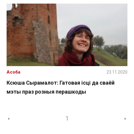
Асоба
23.11.2020
Ксюша Сырамалот: Гатовая ісці да сваёй
мэты праз розныя перашкоды
1
‹
›