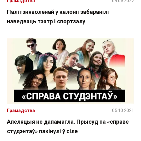
Грамадства
04.05.2022
Палітзняволенай у калоніі забаранілі
наведваць тэатр і спортзалу
Грамадства
05.10.2021
Апеляцыя не дапамагла. Прысуд па «справе
студэнтаў» пакінулі ў сіле