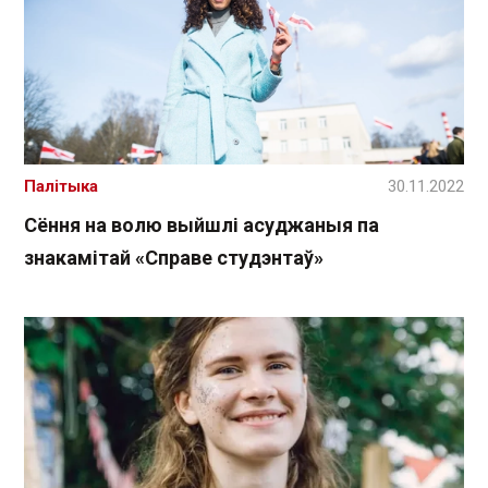
Палітыка
30.11.2022
Сёння на волю выйшлі асуджаныя па
знакамітай «Справе студэнтаў»