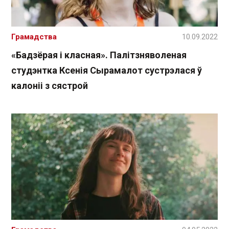
Грамадства
10.09.2022
«Бадзёрая і класная». Палітзняволеная
студэнтка Ксенія Сырамалот сустрэлася ў
калоніі з сястрой