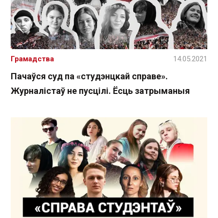
Грамадства
14.05.2021
Пачаўся суд па «студэнцкай справе».
Журналістаў не пусцілі. Ёсць затрыманыя