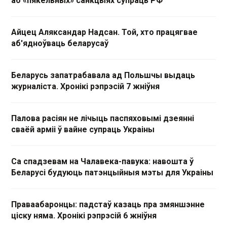
аб «пякельных» санкцыях супраць РФ
Айцец Аляксандар Надсан. Той, хто працягвае
аб'ядноўваць беларусаў
Беларусь запатрабавала ад Польшчы выдаць
журналіста. Хронікі рэпрэсій 7 жніўня
Палова расіян не лічыць паспяховымі дзеянні
сваёй арміі ў вайне супраць Украіны
Са спадзевам на Чалавека-павука: навошта ў
Беларусі будуюць патэнцыйныя мэты для Украіны
Праваабаронцы: падстаў казаць пра змяншэнне
ціску няма. Хронікі рэпрэсій 6 жніўня