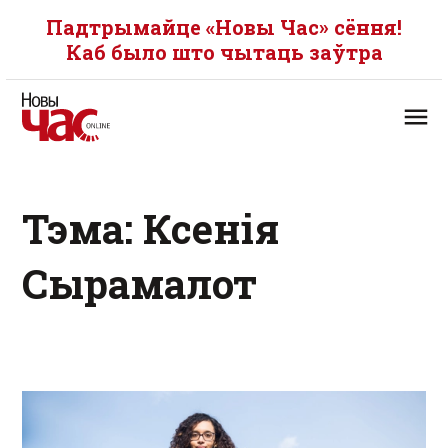
Падтрымайце «Новы Час» сёння!
Каб было што чытаць заўтра
Тэма: Ксенія
Сырамалот