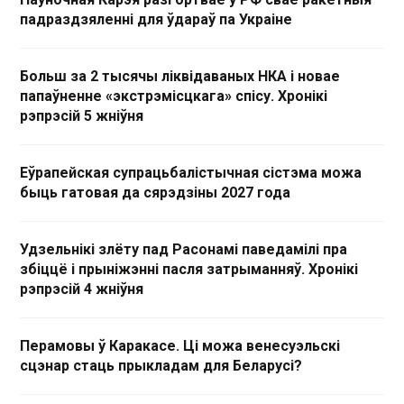
падраздзяленні для ўдараў па Украіне
Больш за 2 тысячы ліквідаваных НКА і новае
папаўненне «экстрэмісцкага» спісу. Хронікі
рэпрэсій 5 жніўня
Еўрапейская супрацьбалістычная сістэма можа
быць гатовая да сярэдзіны 2027 года
Удзельнікі злёту пад Расонамі паведамілі пра
збіццё і прыніжэнні пасля затрыманняў. Хронікі
рэпрэсій 4 жніўня
Перамовы ў Каракасе. Ці можа венесуэльскі
сцэнар стаць прыкладам для Беларусі?