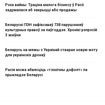
Рэха вайны: Траціна малога бізнесу ў Расіі
задумалася аб закрыцці або продажы
Беларускі ПЭН зафіксаваў 738 парушэнняў
культурных правоў за паўгоддзе. Хронікі рэпрэсій
3 жніўня
Беларусь на мяжы з Украінай стварае новую мэту
для украінскіх дронаў
Расія можа абвясціць «тэхнічны дэфолт» па
прыкладзе Беларусі