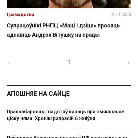
Грамадства
19.11.2020
Супрацоўнікі РНПЦ «Маці і дзіця» просяць
аднавіць Андрэя Вітушку на працы
1
‹
›
АПОШНЯЕ НА САЙЦЕ
Праваабаронцы: падстаў казаць пра змяншэнне
ціску няма. Хронікі рэпрэсій 6 жніўня
Паўночная Карэя разгортвае ў РФ свае ракетныя