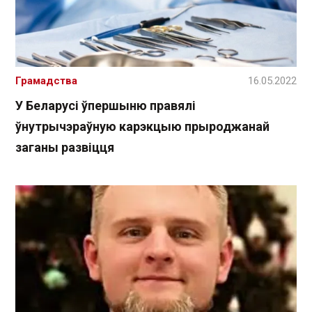
Грамадства
16.05.2022
У Беларусі ўпершыню правялі
ўнутрычэраўную карэкцыю прыроджанай
заганы развіцця