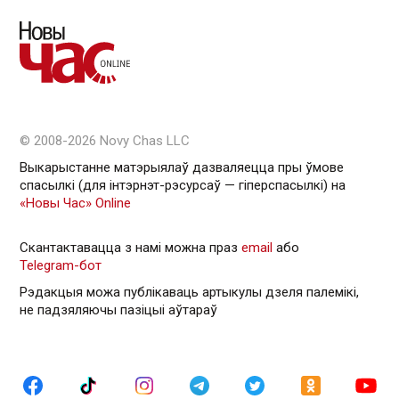
© 2008-2026 Novy Chas LLC
Выкарыстанне матэрыялаў дазваляецца пры ўмове
спасылкі (для інтэрнэт-рэсурсаў — гiперспасылкi) на
«Новы Час» Online
Скантактавацца з намі можна праз
email
або
Telegram-бот
Рэдакцыя можа публікаваць артыкулы дзеля палемікі,
не падзяляючы пазіцыі аўтараў