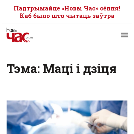
Падтрымайце «Новы Час» сёння!
Каб было што чытаць заўтра
Тэма: Маці і дзіця