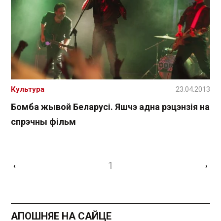
Культура
23.04.2013
Бомба жывой Беларусі. Яшчэ адна рэцэнзія на
спрэчны фільм
1
‹
›
АПОШНЯЕ НА САЙЦЕ