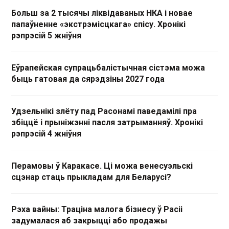
Больш за 2 тысячы ліквідаваных НКА і новае
папаўненне «экстрэмісцкага» спісу. Хронікі
рэпрэсій 5 жніўня
Еўрапейская супрацьбалістычная сістэма можа
быць гатовая да сярэдзіны 2027 года
Удзельнікі злёту пад Расонамі паведамілі пра
збіццё і прыніжэнні пасля затрыманняў. Хронікі
рэпрэсій 4 жніўня
Перамовы ў Каракасе. Ці можа венесуэльскі
сцэнар стаць прыкладам для Беларусі?
Рэха вайны: Траціна малога бізнесу ў Расіі
задумалася аб закрыцці або продажы