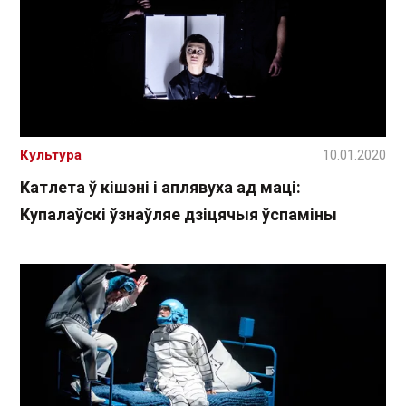
Культура
10.01.2020
Катлета ў кішэні і аплявуха ад маці:
Купалаўскі ўзнаўляе дзіцячыя ўспаміны