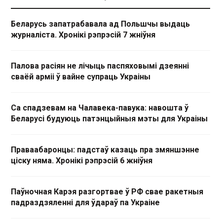
Беларусь запатрабавала ад Польшчы выдаць
журналіста. Хронікі рэпрэсій 7 жніўня
Палова расіян не лічыць паспяховымі дзеянні
сваёй арміі ў вайне супраць Украіны
Са спадзевам на Чалавека-павука: навошта ў
Беларусі будуюць патэнцыйныя мэты для Украіны
Праваабаронцы: падстаў казаць пра змяншэнне
ціску няма. Хронікі рэпрэсій 6 жніўня
Паўночная Карэя разгортвае ў РФ свае ракетныя
падраздзяленні для ўдараў па Украіне