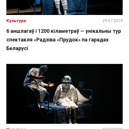
Культура
29.07.2019
6 аншлагаў і 1200 кіламетраў — унікальны тур
спектакля «Радзіва «Прудок» па гарадах
Беларусі