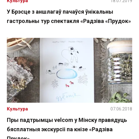
Культура
18.07.2019
У Брэсце з аншлагаў пачаўся ўнікальны
гастрольны тур спектакля «Радзіва «Прудок»
Культура
07.06.2018
Пры падтрымцы velcom у Мінску правядуць
бясплатныя экскурсіі па кнізе «Радзіва
Прудок»