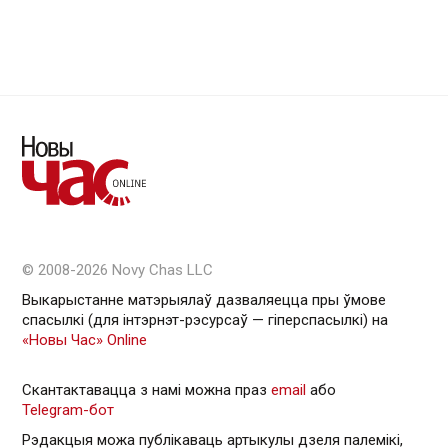
© 2008-2026 Novy Chas LLC
Выкарыстанне матэрыялаў дазваляецца пры ўмове
спасылкі (для інтэрнэт-рэсурсаў — гiперспасылкi) на
«Новы Час» Online
Скантактавацца з намі можна праз
email
або
Telegram-бот
Рэдакцыя можа публікаваць артыкулы дзеля палемікі,