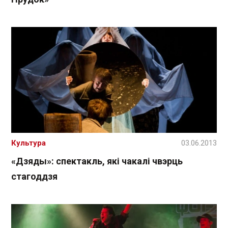
Культура
03.06.2013
«Дзяды»: спектакль, які чакалі чвэрць
стагоддзя