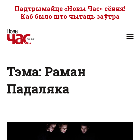
Падтрымайце «Новы Час» сёння!
Каб было што чытаць заўтра
Тэма: Раман
Падаляка