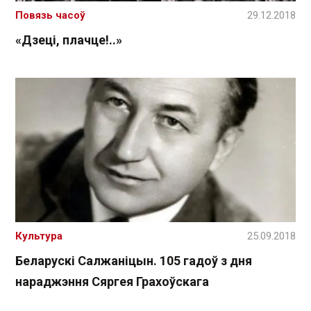
Повязь часоў
29.12.2018
«Дзеці, плачце!..»
Культура
25.09.2018
Беларускі Салжаніцын. 105 гадоў з дня
нараджэння Сяргея Грахоўскага