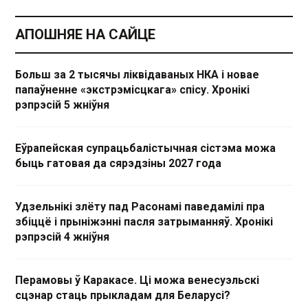
АПОШНЯЕ НА САЙЦЕ
Больш за 2 тысячы ліквідаваных НКА і новае
папаўненне «экстрэмісцкага» спісу. Хронікі
рэпрэсій 5 жніўня
Еўрапейская супрацьбалістычная сістэма можа
быць гатовая да сярэдзіны 2027 года
Удзельнікі злёту пад Расонамі паведамілі пра
збіццё і прыніжэнні пасля затрыманняў. Хронікі
рэпрэсій 4 жніўня
Перамовы ў Каракасе. Ці можа венесуэльскі
сцэнар стаць прыкладам для Беларусі?