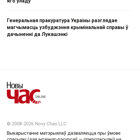
яго ўладу
Генеральная пракуратура Украіны разглядае
магчымасць узбуджэння крымінальнай справы ў
дачыненні да Лукашэнкі
© 2008-2026 Novy Chas LLC
Выкарыстанне матэрыялаў дазваляецца пры ўмове
спасылкі (для інтэрнэт-рэсурсаў — гiперспасылкi) на