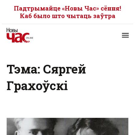
Падтрымайце «Новы Час» сёння!
Каб было што чытаць заўтра
Тэма: Сяргей
Грахоўскі