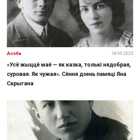
Асоба
18.09.2025
«Усё жыццё маё — як казка, толькі нядобрая,
суровая. Як чужая». Сёння дзень памяці Яна
Скрыгана