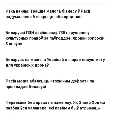
Рэха вайны: Траціна малога бізнесу ў Расіі
задумалася аб закрыцці або продажы
Беларускі ПЭН зафіксаваў 738 парушэнняў
культурных правоў за паўгоддзе. Хронікі рэпрэсій
3 жніўня
Беларусь на мяжы з Украінай стварае новую мэту
для украінскіх дронаў
Расія можа абвясціць «тэхнічны дэфолт» па
прыкладзе Беларусі
Пераемнік без права на памылку. Як Энвер Ходжа
пазбавіўся чалавека, які павінен быў атрымаць