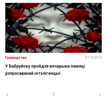
Грамадства
27.10.2013
У Бабруйску пройдзе вечарына памяці
рэпрэсаванай інтэлігенцыі
1
‹
›