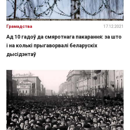
Грамадства
17.12.2021
Ад 10 гадоў да смяротнага пакарання: за што
і на колькі прыгаворвалі беларускіх
дысідэнтаў