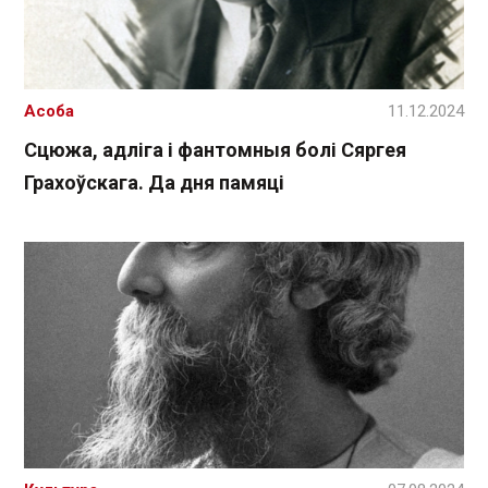
Асоба
11.12.2024
Сцюжа, адліга і фантомныя болі Сяргея
Грахоўскага. Да дня памяці