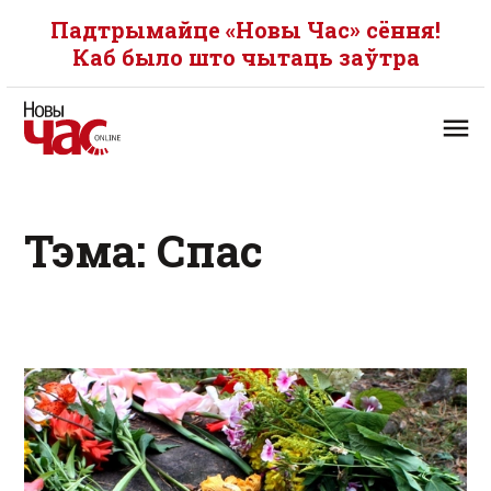
Падтрымайце «Новы Час» сёння!
Каб было што чытаць заўтра
Тэма: Спас