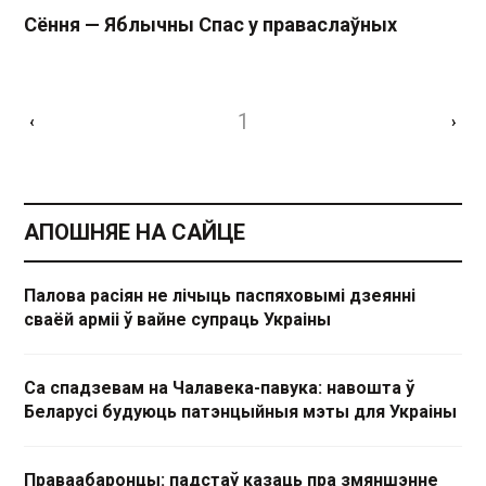
Сёння — Яблычны Спас у праваслаўных
1
‹
›
АПОШНЯЕ НА САЙЦЕ
Палова расіян не лічыць паспяховымі дзеянні
сваёй арміі ў вайне супраць Украіны
Са спадзевам на Чалавека-павука: навошта ў
Беларусі будуюць патэнцыйныя мэты для Украіны
Праваабаронцы: падстаў казаць пра змяншэнне