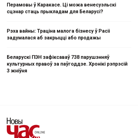
Перамовы ў Каракасе. Ці можа венесуэльскі
сцэнар стаць прыкладам для Беларусі?
Рэха вайны: Траціна малога бізнесу ў Расіі
задумалася аб закрыцці або продажы
Беларускі ПЭН зафіксаваў 738 парушэнняў
культурных правоў за паўгоддзе. Хронікі рэпрэсій
3 жніўня