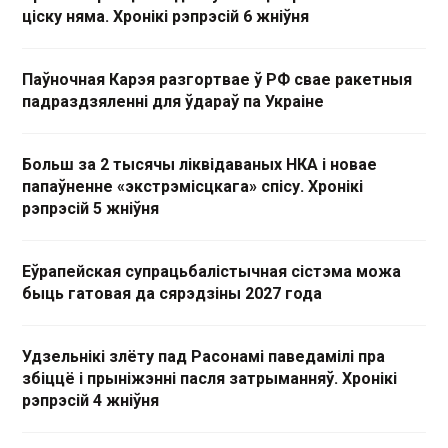
ціску няма. Хронікі рэпрэсій 6 жніўня
Паўночная Карэя разгортвае ў РФ свае ракетныя
падраздзяленні для ўдараў па Украіне
Больш за 2 тысячы ліквідаваных НКА і новае
папаўненне «экстрэмісцкага» спісу. Хронікі
рэпрэсій 5 жніўня
Еўрапейская супрацьбалістычная сістэма можа
быць гатовая да сярэдзіны 2027 года
Удзельнікі злёту пад Расонамі паведамілі пра
збіццё і прыніжэнні пасля затрыманняў. Хронікі
рэпрэсій 4 жніўня