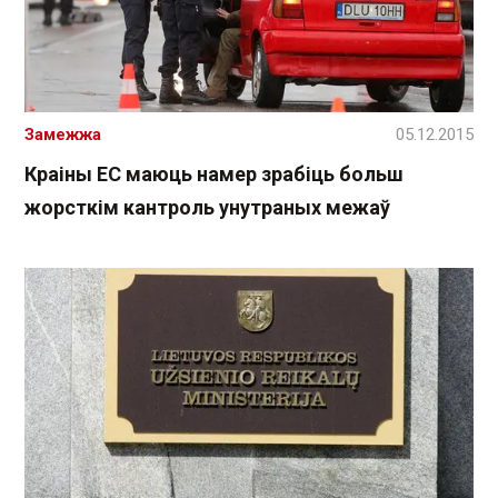
Замежжа
05.12.2015
Краіны ЕС маюць намер зрабіць больш
жорсткім кантроль унутраных межаў