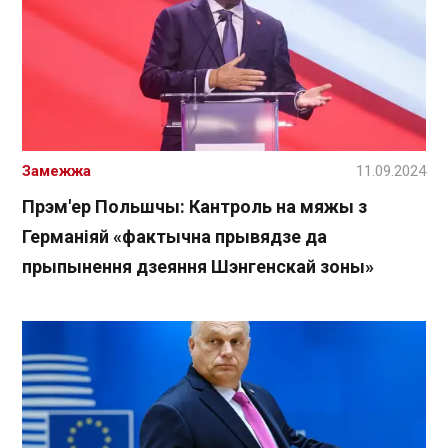
Замежжа
11.09.2024
Прэм'ер Польшчы: Кантроль на мяжы з
Германіяй «фактычна прывядзе да
прыпынення дзеяння Шэнгенскай зоны»