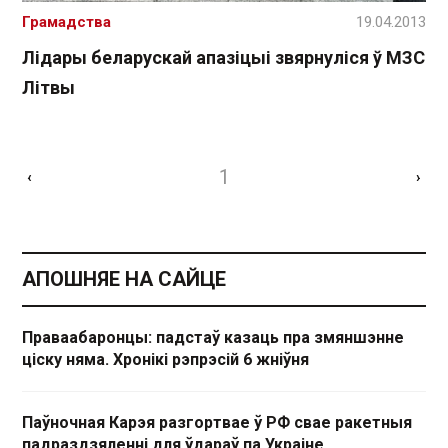
Грамадства
19.04.2013
Лідары беларускай апазіцыі звярнуліся ў МЗС
Літвы
1
‹
›
АПОШНЯЕ НА САЙЦЕ
Праваабаронцы: падстаў казаць пра змяншэнне
ціску няма. Хронікі рэпрэсій 6 жніўня
Паўночная Карэя разгортвае ў РФ свае ракетныя
падраздзяленні для ўдараў па Украіне