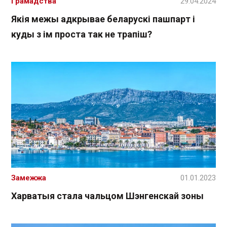
Грамадства
29.04.2024
Якія межы адкрывае беларускі пашпарт і
куды з ім проста так не трапіш?
Замежжа
01.01.2023
Харватыя стала чальцом Шэнгенскай зоны