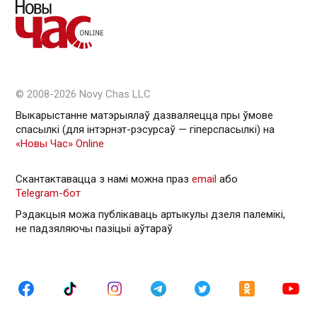
© 2008-2026 Novy Chas LLC
Выкарыстанне матэрыялаў дазваляецца пры ўмове
спасылкі (для інтэрнэт-рэсурсаў — гiперспасылкi) на
«Новы Час» Online
Скантактавацца з намі можна праз
email
або
Telegram-бот
Рэдакцыя можа публікаваць артыкулы дзеля палемікі,
не падзяляючы пазіцыі аўтараў