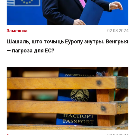
Замежжа
02.08.2024
Шашаль, што точыць Еўропу знутры. Венгрыя
— пагроза для ЕС?