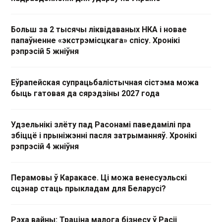
Больш за 2 тысячы ліквідаваных НКА і новае
папаўненне «экстрэмісцкага» спісу. Хронікі
рэпрэсій 5 жніўня
Еўрапейская супрацьбалістычная сістэма можа
быць гатовая да сярэдзіны 2027 года
Удзельнікі злёту пад Расонамі паведамілі пра
збіццё і прыніжэнні пасля затрыманняў. Хронікі
рэпрэсій 4 жніўня
Перамовы ў Каракасе. Ці можа венесуэльскі
сцэнар стаць прыкладам для Беларусі?
Рэха вайны: Траціна малога бізнесу ў Расіі