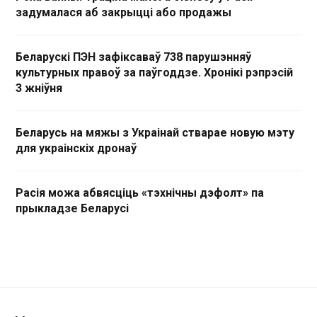
задумалася аб закрыцці або продажы
Беларускі ПЭН зафіксаваў 738 парушэнняў
культурных правоў за паўгоддзе. Хронікі рэпрэсій
3 жніўня
Беларусь на мяжы з Украінай стварае новую мэту
для украінскіх дронаў
Расія можа абвясціць «тэхнічны дэфолт» па
прыкладзе Беларусі