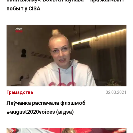
побыт у СІЗА
Грамадства
02.03.2021
Леўчанка распачала флэшмоб
#august2020voices (відэа)