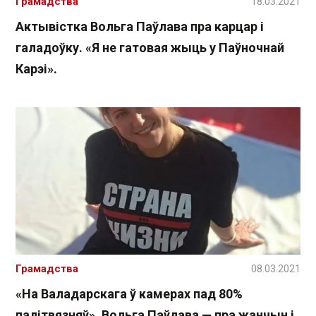
Грамадства
18.03.2021
Актывістка Вольга Паўлава пра карцар і
галадоўку. «Я не гатовая жыць у Паўночнай
Карэі».
Грамадства
08.03.2021
«На Валадарскага ў камерах пад 80%
палітвязняў». Вольга Паўлава — пра жанчын і