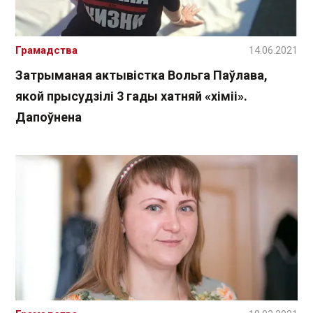
Грамадства
14.06.2021
Затрыманая актывістка Вольга Паўлава,
якой прысудзілі 3 гады хатняй «хіміі».
Дапоўнена