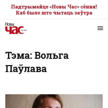
Падтрымайце «Новы Час» сёння!
Каб было што чытаць заўтра
Тэма: Вольга
Паўлава