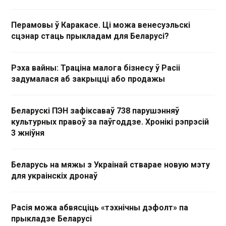
Перамовы ў Каракасе. Ці можа венесуэльскі
сцэнар стаць прыкладам для Беларусі?
Рэха вайны: Траціна малога бізнесу ў Расіі
задумалася аб закрыцці або продажы
Беларускі ПЭН зафіксаваў 738 парушэнняў
культурных правоў за паўгоддзе. Хронікі рэпрэсій
3 жніўня
Беларусь на мяжы з Украінай стварае новую мэту
для украінскіх дронаў
Расія можа абвясціць «тэхнічны дэфолт» па
прыкладзе Беларусі