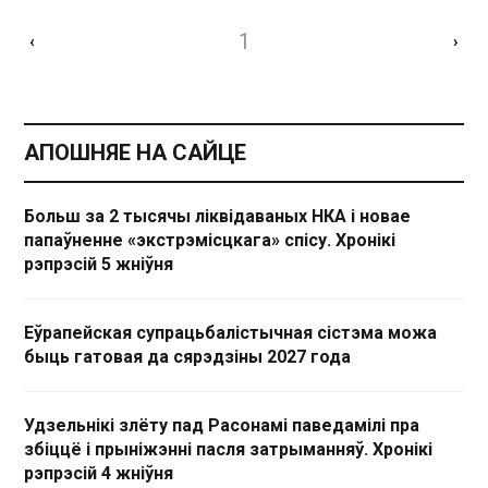
1
‹
›
АПОШНЯЕ НА САЙЦЕ
Больш за 2 тысячы ліквідаваных НКА і новае
папаўненне «экстрэмісцкага» спісу. Хронікі
рэпрэсій 5 жніўня
Еўрапейская супрацьбалістычная сістэма можа
быць гатовая да сярэдзіны 2027 года
Удзельнікі злёту пад Расонамі паведамілі пра
збіццё і прыніжэнні пасля затрыманняў. Хронікі
рэпрэсій 4 жніўня