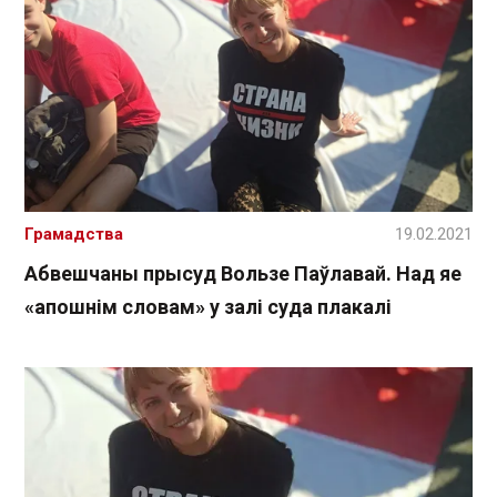
Грамадства
19.02.2021
Абвешчаны прысуд Вользе Паўлавай. Над яе
«апошнім словам» у залі суда плакалі