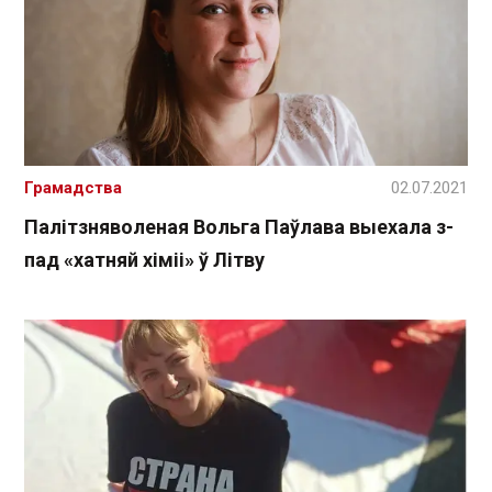
Грамадства
02.07.2021
Палітзняволеная Вольга Паўлава выехала з-
пад «хатняй хіміі» ў Літву