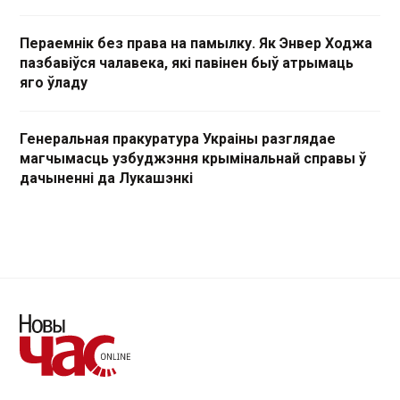
Пераемнік без права на памылку. Як Энвер Ходжа
пазбавіўся чалавека, які павінен быў атрымаць
яго ўладу
Генеральная пракуратура Украіны разглядае
магчымасць узбуджэння крымінальнай справы ў
дачыненні да Лукашэнкі