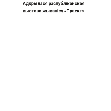
Адкрылася рэспубліканская
выстава жывапісу «Праект»