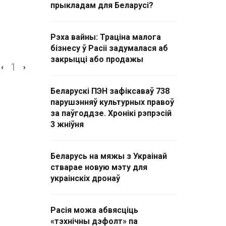
прыкладам для Беларусі?
Рэха вайны: Траціна малога
бізнесу ў Расіі задумалася аб
закрыцці або продажы
1
‹
›
Беларускі ПЭН зафіксаваў 738
парушэнняў культурных правоў
за паўгоддзе. Хронікі рэпрэсій
3 жніўня
Беларусь на мяжы з Украінай
стварае новую мэту для
украінскіх дронаў
Расія можа абвясціць
«тэхнічны дэфолт» па