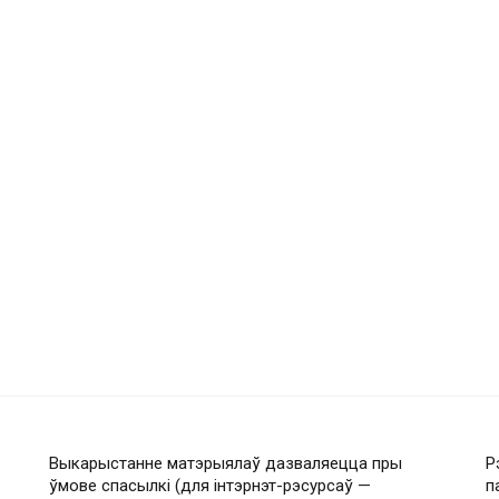
Выкарыстанне матэрыялаў дазваляецца пры
Р
ўмове спасылкі (для інтэрнэт-рэсурсаў —
п