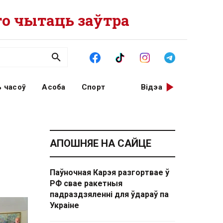
о чытаць заўтра
 часоў
Асоба
Спорт
Відэа
АПОШНЯЕ НА САЙЦЕ
Паўночная Карэя разгортвае ў
РФ свае ракетныя
падраздзяленні для ўдараў па
Украіне