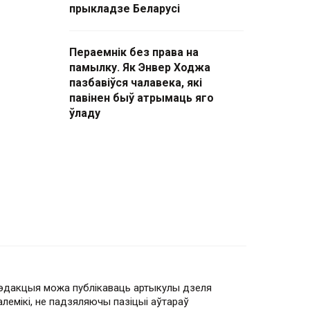
прыкладзе Беларусі
Пераемнік без права на
памылку. Як Энвер Ходжа
пазбавіўся чалавека, які
павінен быў атрымаць яго
ўладу
эдакцыя можа публікаваць артыкулы дзеля
алемікі, не падзяляючы пазіцыі аўтараў