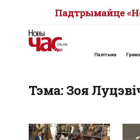
Падтрымайце «Но
Палітыка
Грам
Тэма: Зоя Луцэві