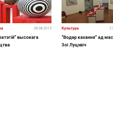
ра
28.08.2015
Культура
27
ратэгій” высокага
“Водар кахання” ад мас
цтва
Зоі Луцэвіч