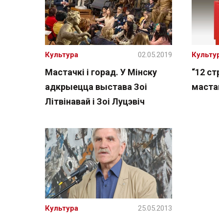
Культура
02.05.2019
Культу
Мастачкі і горад. У Мінску
“12 ст
адкрыецца выстава Зоі
маста
Літвінавай і Зоі Луцэвіч
Культура
25.05.2013