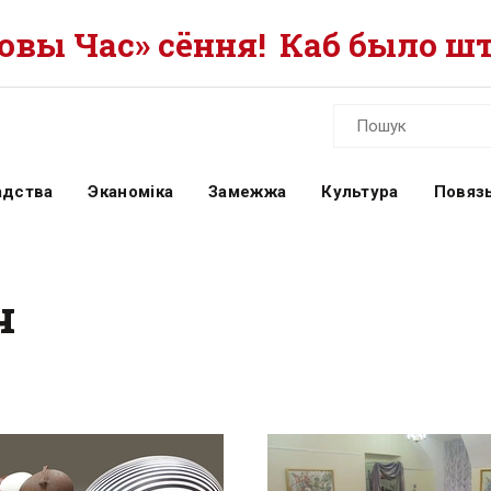
вы Час» сёння!
Каб было шт
адства
Эканоміка
Замежжа
Культура
Повязь
ч