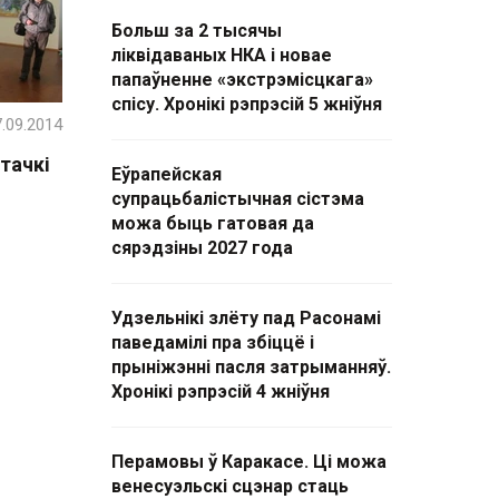
Больш за 2 тысячы
ліквідаваных НКА і новае
папаўненне «экстрэмісцкага»
спісу. Хронікі рэпрэсій 5 жніўня
.09.2014
тачкі
Еўрапейская
супрацьбалістычная сістэма
можа быць гатовая да
сярэдзіны 2027 года
Удзельнікі злёту пад Расонамі
паведамілі пра збіццё і
прыніжэнні пасля затрыманняў.
Хронікі рэпрэсій 4 жніўня
Перамовы ў Каракасе. Ці можа
венесуэльскі сцэнар стаць