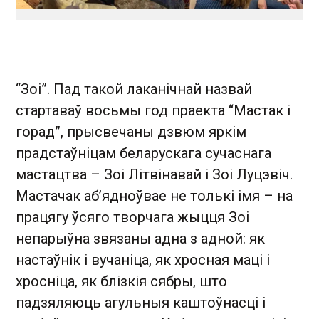
“Зоі”. Пад такой лаканічнай назвай
стартаваў восьмы год праекта “Мастак і
горад”, прысвечаны дзвюм яркім
прадстаўніцам беларускага сучаснага
мастацтва – Зоі Літвінавай і Зоі Луцэвіч.
Мастачак аб’ядноўвае не толькі імя – на
працягу ўсяго творчага жыцця Зоі
непарыўна звязаны адна з адной: як
настаўнік і вучаніца, як хросная маці і
хросніца, як блізкія сябры, што
падзяляюць агульныя каштоўнасці і