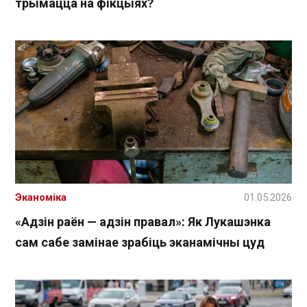
трымацца на фікцыях?
Эканоміка
01.05.2026
«Адзін раён — адзін правал»: Як Лукашэнка
сам сабе замінае зрабіць эканамічны цуд