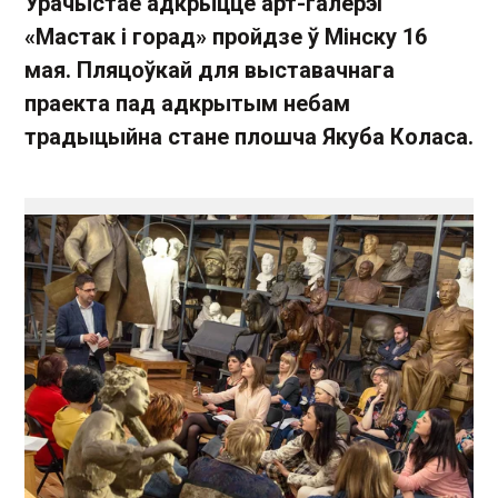
Урачыстае адкрыццё арт-галерэі
«Мастак і горад» пройдзе ў Мінску 16
мая. Пляцоўкай для выставачнага
праекта пад адкрытым небам
традыцыйна стане плошча Якуба Коласа.