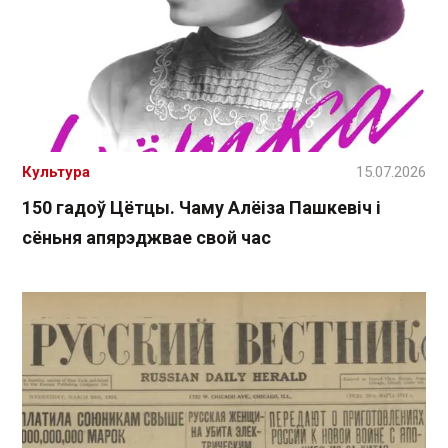
Культура
15.07.2026
150 гадоў Цётцы. Чаму Алёіза Пашкевіч і
сёньня апярэджвае свой час