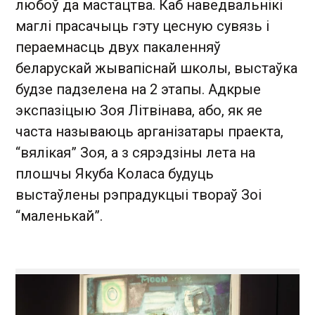
любоў да мастацтва. Каб наведвальнікі
маглі прасачыць гэту цесную сувязь і
пераемнасць двух пакаленняў
беларускай жывапіснай школы, выстаўка
будзе падзелена на 2 этапы. Адкрые
экспазіцыю Зоя Літвінава, або, як яе
часта называюць арганізатары праекта,
“вялікая” Зоя, а з сярэдзіны лета на
плошчы Якуба Коласа будуць
выстаўлены рэпрадукцыі твораў Зоі
“маленькай”.