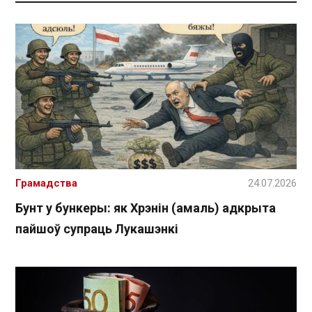
Грамадства
24.07.2026
Бунт у бункеры: як Хрэнін (амаль) адкрыта
пайшоў супраць Лукашэнкі