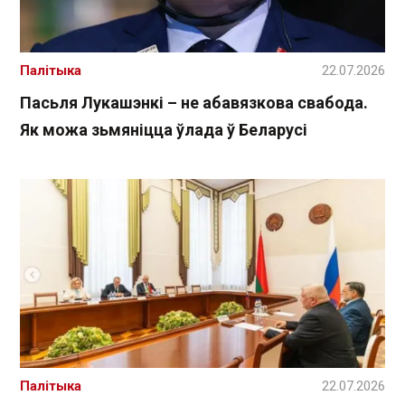
Палітыка
22.07.2026
Пасьля Лукашэнкі – не абавязкова свабода.
Як можа зьмяніцца ўлада ў Беларусі
Палітыка
22.07.2026