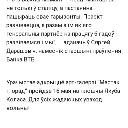
не толькі ў сталіцу, а пастаянна
пашыраць свае гарызонты. Праект
развіваецца, а разам з ім як яго
генеральны партнёр на працягу 6 гадоў
развіваемся і мы”, – адзначыў Сяргей
Дарашэвіч, намеснік старшыні праўлення
Банка ВТБ.
Урачыстае адкрыццё арт-галерэі “Мастак
і горад” пройдзе 16 мая на плошчы Якуба
Коласа. Для ўсіх жадаючых уваход
вольны!