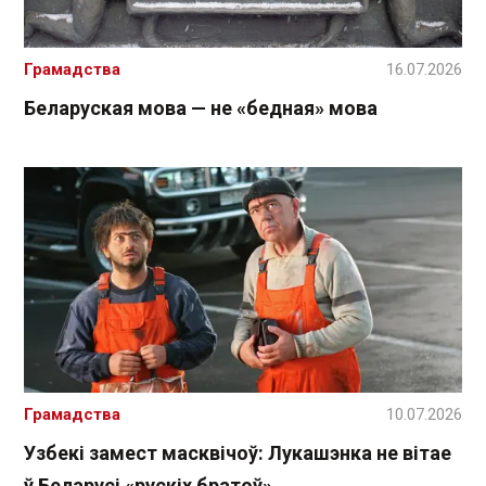
Грамадства
16.07.2026
Беларуская мова — не «бедная» мова
Грамадства
10.07.2026
Узбекі замест масквічоў: Лукашэнка не вітае
ў Беларусі «рускіх братоў»