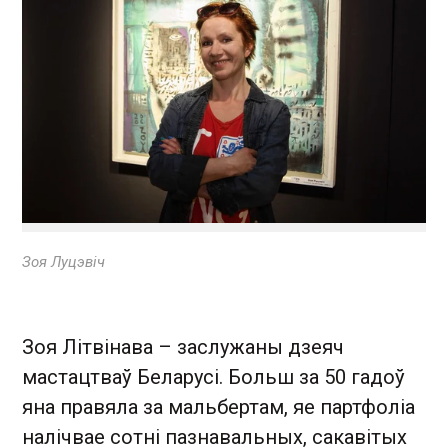
Зоя Луцэвіч
Зоя Літвінава – заслужаны дзеяч
мастацтваў Беларусі. Больш за 50 гадоў
яна правяла за мальбертам, яе партфоліа
налічвае сотні пазнавальных, сакавітых