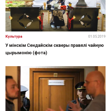
Культура
01.05.2019
У мінскім Сендайскім скверы правялі чайную
цырымонію (фота)