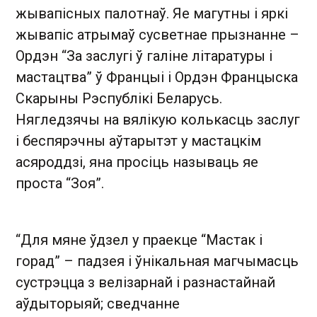
жывапісных палотнаў. Яе магутны і яркі
жывапіс атрымаў сусветнае прызнанне –
Ордэн “За заслугі ў галіне літаратуры і
мастацтва” ў Францыі і Ордэн Францыска
Скарыны Рэспублікі Беларусь.
Нягледзячы на вялікую колькасць заслуг
і беспярэчны аўтарытэт у мастацкім
асяроддзі, яна просіць называць яе
проста “Зоя”.
“Для мяне ўдзел у праекце “Мастак і
горад” – падзея і ўнікальная магчымасць
сустрэцца з велізарнай і разнастайнай
аўдыторыяй; сведчанне