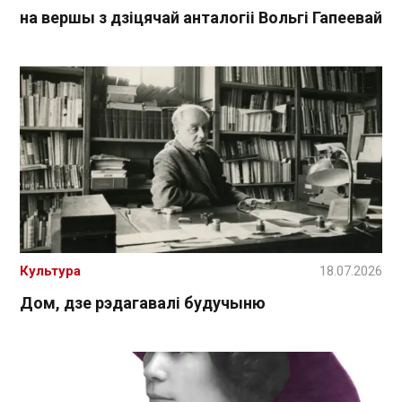
на вершы з дзіцячай анталогіі Вольгі Гапеевай
Культура
18.07.2026
Дом, дзе рэдагавалі будучыню