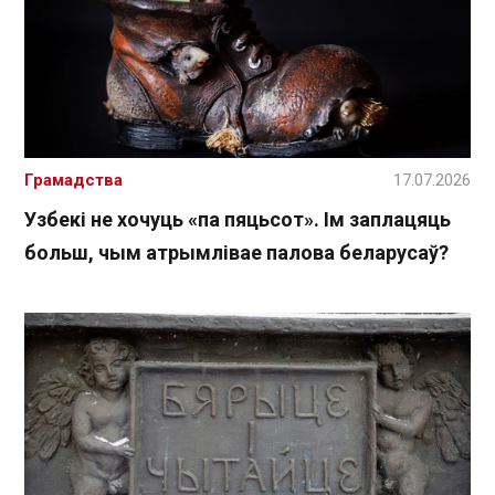
Грамадства
17.07.2026
Узбекі не хочуць «па пяцьсот». Ім заплацяць
больш, чым атрымлівае палова беларусаў?