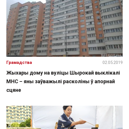
Грамадства
02.05.2019
Жыхары дому на вуліцы Шырокай выклікалі
МНС – яны заўважылі расколіны ў апорнай
сцяне