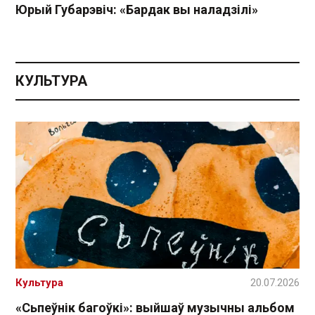
Юрый Губарэвіч: «Бардак вы наладзілі»
КУЛЬТУРА
Культура
20.07.2026
«Сьпеўнік багоўкі»: выйшаў музычны альбом