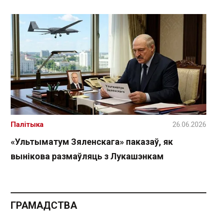
Палітыка
26.06.2026
«Ультыматум Зяленскага» паказаў, як
вынікова размаўляць з Лукашэнкам
ГРАМАДСТВА