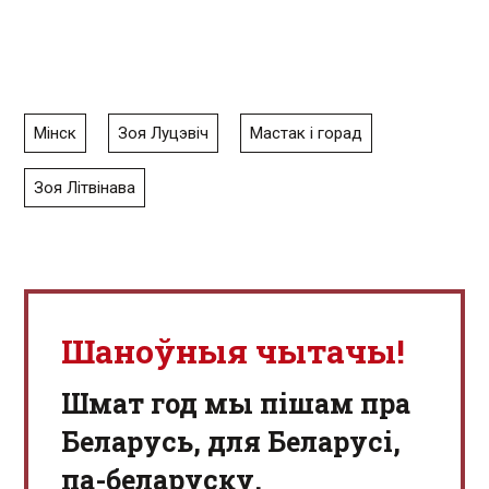
Мінск
Зоя Луцэвіч
Мастак і горад
Зоя Літвінава
Шаноўныя чытачы!
Шмат год мы пішам пра
Беларусь, для Беларусі,
па-беларуску.