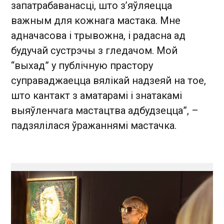
запатрабаванасці, што з’яўляецца
важным для кожнага мастака. Мне
адначасова і трывожна, і радасна ад
будучай сустрэчы з гледачом. Мой
“выхад” у публічную прастору
суправаджаецца вялікай надзеяй на тое,
што кантакт з аматарамі і знатакамі
выяўленчага мастацтва адбудзецца”, –
падзялілася ўражаннямі мастачка.