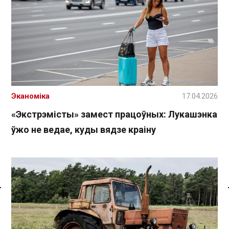
Эканоміка
17.04.2026
«Экстрэмісты» замест працоўных: Лукашэнка
ўжо не ведае, куды вядзе краіну
Спасылка без VPN