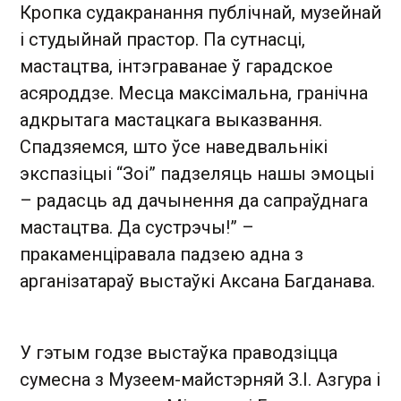
Кропка судакранання публічнай, музейнай
і студыйнай прастор. Па сутнасці,
мастацтва, інтэграванае ў гарадское
асяроддзе. Месца максімальна, гранічна
адкрытага мастацкага выказвання.
Спадзяемся, што ўсе наведвальнікі
экспазіцыі “Зоі” падзеляць нашы эмоцыі
– радасць ад дачынення да сапраўднага
мастацтва. Да сустрэчы!” –
пракаменціравала падзею адна з
арганізатараў выстаўкі Аксана Багданава.
У гэтым годзе выстаўка праводзіцца
сумесна з Музеем-майстэрняй З.І. Азгура і