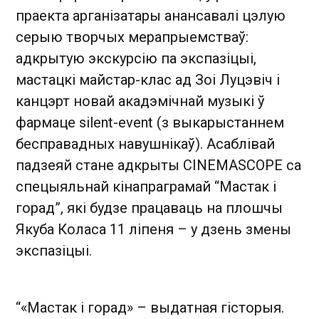
праекта арганізатары анансавалі цэлую
серыю творчых мерапрыемстваў:
адкрытую экскурсію па экспазіцыі,
мастацкі майстар-клас ад Зоі Луцэвіч і
канцэрт новай акадэмічнай музыкі ў
фармаце silent-event (з выкарыстаннем
бесправадных навушнікаў). Асаблівай
падзеяй стане адкрыты CINEMASCOPE са
спецыяльнай кінапраграмай “Мастак і
горад”, які будзе працаваць на плошчы
Якуба Коласа 11 ліпеня – у дзень змены
экспазіцыі.
“«Мастак і горад» – выдатная гісторыя.