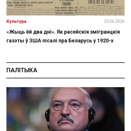
Культура
25.06.2026
«Жыць ёй два дні». Як расейскія эмігранцкія
газэты ў ЗША пісалі пра Беларусь у 1920-х
ПАЛІТЫКА