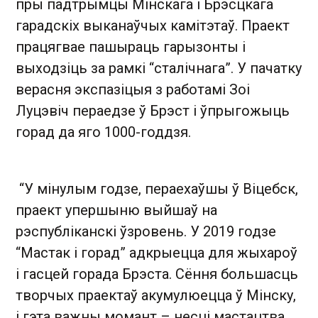
пры падтрымцы Мінскага і Брэсцкага
гарадскіх выканаўчых камітэтаў. Праект
працягвае пашыраць гарызонты і
выходзіць за рамкі “сталічнага”. У пачатку
верасня экспазіцыя з работамі Зоі
Луцэвіч пераедзе ў Брэст і ўпрыгожыць
горад да яго 1000-годдзя.
“У мінулым годзе, пераехаўшы ў Віцебск,
праект упершыню выйшаў на
рэспубліканскі ўзровень. У 2019 годзе
“Мастак і горад” адкрыецца для жыхароў
і гасцей горада Брэста. Сёння большасць
творчых праектаў акумулюецца ў Мінску,
і гэта важны момант – несці мастацтва