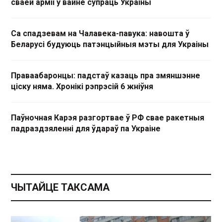
сваёй арміі ў вайне супраць Украіны
Са спадзевам на Чалавека-павука: навошта ў
Беларусі будуюць патэнцыйныя мэты для Украіны
Праваабаронцы: падстаў казаць пра змяншэнне
ціску няма. Хронікі рэпрэсій 6 жніўня
Паўночная Карэя разгортвае ў РФ свае ракетныя
падраздзяленні для ўдараў па Украіне
ЧЫТАЙЦЕ ТАКСАМА