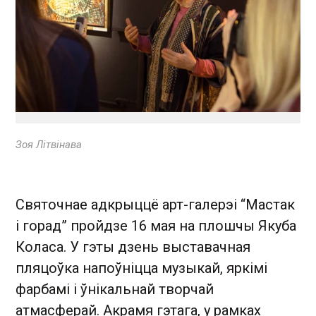
Зоя Літвінава
Святочнае адкрыццё арт-галерэі “Мастак
і горад” пройдзе 16 мая на плошчы Якуба
Коласа. У гэты дзень выставачная
пляцоўка напоўніцца музыкай, яркімі
фарбамі і ўнікальнай творчай
атмасферай. Акрамя гэтага, у рамках