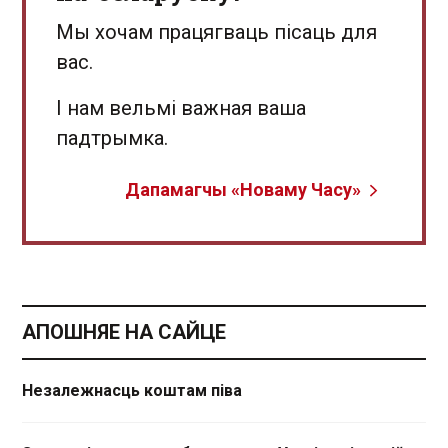
Мы хочам працягваць пісаць для
вас.
І нам вельмі важная ваша
падтрымка.
Дапамагчы «Новаму Часу»
АПОШНЯЕ НА САЙЦЕ
Незалежнасць коштам піва