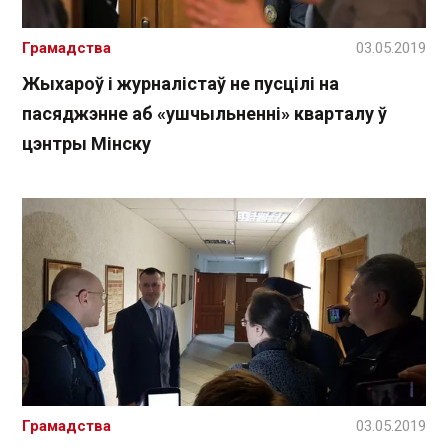
Грамадства
03.05.2019
Жыхароў і журналістаў не пусцілі на
пасяджэнне аб «ушчыльненні» кварталу ў
цэнтры Мінску
Грамадства
03.05.2019