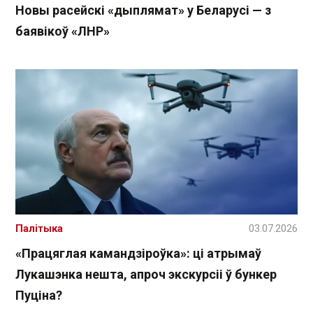
Новы расейскі «дыплямат» у Беларусі — з
баявікоў «ЛНР»
Палітыка
03.07.2026
«Працяглая камандзіроўка»: ці атрымаў
Лукашэнка нешта, апроч экскурсіі ў бункер
Пуціна?