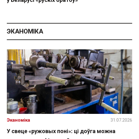
ЭКАНОМІКА
Эканоміка
31.07.2026
У свеце «ружовых поні»: ці доўга можна