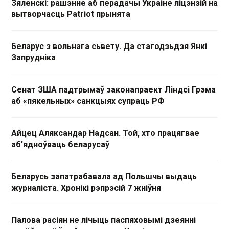
Зяленскі: рашэнне аб перадачы Украіне ліцэнзій на
вытворчасць Patriot прынята
Беларус з вольнага сьвету. Да стагодзьдзя Янкі
Запрудніка
Сенат ЗША падтрымаў законапраект Ліндсі Грэма
аб «пякельных» санкцыях супраць РФ
Айцец Аляксандар Надсан. Той, хто працягвае
аб'ядноўваць беларусаў
Беларусь запатрабавала ад Польшчы выдаць
журналіста. Хронікі рэпрэсій 7 жніўня
Палова расіян не лічыць паспяховымі дзеянні