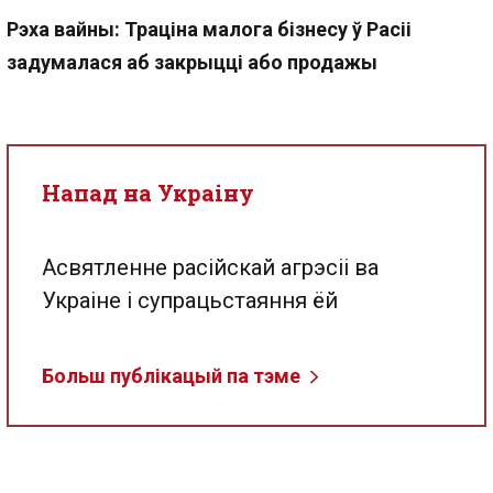
Рэха вайны: Траціна малога бізнесу ў Расіі
задумалася аб закрыцці або продажы
Напад на Украіну
Асвятленне расійскай агрэсіі ва
Украіне і супрацьстаяння ёй
Больш публікацый па тэме