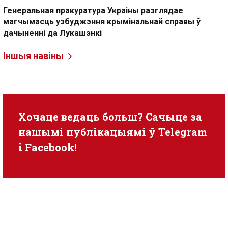
Генеральная пракуратура Украіны разглядае
магчымасць узбуджэння крымінальнай справы ў
дачыненні да Лукашэнкі
Іншыя навіны
Хочаце ведаць больш? Сачыце за
нашымі публікацыямі ў
Telegram
i
Facebook
!