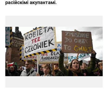
расійскімі акупантамі.