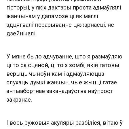
гісторыі, у якіх дактары проста адмаўлялі
жанчынам у дапамозе ці як маглі
адцягвалі перарыванне цяжарнасці, не
дзейнічалі.
У мяне было адчуванне, што я размаўляю
ці то са сцяной, ці то з зомбі, якія гатовы
верыць чыноўнікам і адмаўляюцца
слухаць думкі жанчын, чые жыцці гэтае
антыабортнае заканадаўства наўпрост
закранае.
І вось ружовыя акуляры разбіліся, вітаю ў