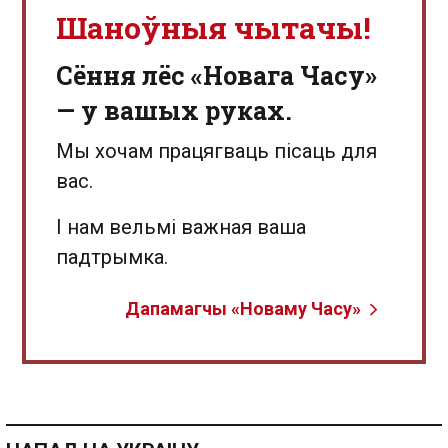
Шаноўныя чытачы!
Сёння лёс «Новага Часу»
— у вашых руках.
Мы хочам працягваць пісаць для
вас.
І нам вельмі важная ваша
падтрымка.
Дапамагчы «Новаму Часу»