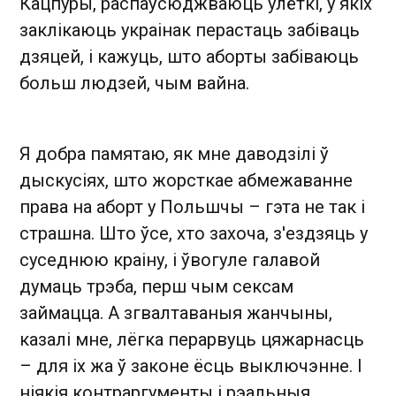
Кацпуры, распаўсюджваюць улёткі, у якіх
заклікаюць украінак перастаць забіваць
дзяцей, і кажуць, што аборты забіваюць
больш людзей, чым вайна.
Я добра памятаю, як мне даводзілі ў
дыскусіях, што жорсткае абмежаванне
права на аборт у Польшчы – гэта не так і
страшна. Што ўсе, хто захоча, з'ездзяць у
суседнюю краіну, і ўвогуле галавой
думаць трэба, перш чым сексам
займацца. А згвалтаваныя жанчыны,
казалі мне, лёгка перарвуць цяжарнасць
– для іх жа ў законе ёсць выключэнне. І
ніякія контраргументы і рэальныя