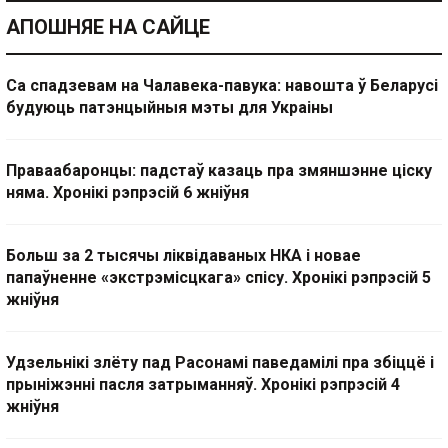
АПОШНЯЕ НА САЙЦЕ
Са спадзевам на Чалавека-павука: навошта ў Беларусі
будуюць патэнцыйныя мэты для Украіны
Праваабаронцы: падстаў казаць пра змяншэнне ціску
няма. Хронікі рэпрэсій 6 жніўня
Больш за 2 тысячы ліквідаваных НКА і новае
папаўненне «экстрэмісцкага» спісу. Хронікі рэпрэсій 5
жніўня
Удзельнікі злёту пад Расонамі паведамілі пра збіццё і
прыніжэнні пасля затрыманняў. Хронікі рэпрэсій 4
жніўня