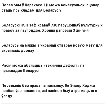
Перамовы ў Каракасе. Ці можа венесуэльскі сцэнар
стаць прыкладам для Беларусі?
Беларускі ПЭН зафіксаваў 738 парушэнняў культурных
правоў за паўгоддзе. Хронікі рэпрэсій 3 жніўня
Беларусь на мяжы з Украінай стварае новую мэту для
украінскіх дронаў
Расія можа абвясціць «тэхнічны дэфолт» па
прыкладзе Беларусі
Пераемнік без права на памылку. Як Энвер Ходжа
пазбавіўся чалавека, які павінен быў атрымаць яго
ўладу