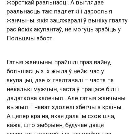
жорсткай рэальнасці. А выглядае
рэальнасць так: падлеткі і дарослыя
жанчыны, якія зацяжаралі ў выніку гвалту
расійскіх акупантаў, не могуць зрабіць у
Польшчы аборт.
Гэтыя жанчыны прайшлі праз вайну,
большасць з іх жыла ў нейкі час у
акупацыі, дзе іх гвалтавалі – часта па
некалькі мужчын, часта ў працэсе білі і
дадаткова калечылі. Але гэтыя жанчыны
выжылі і нават здолелі збегчы з краіны.
А цяпер краіна, якая дала ім сховішча,
кажа, што эмбрыён, будучае дзіця