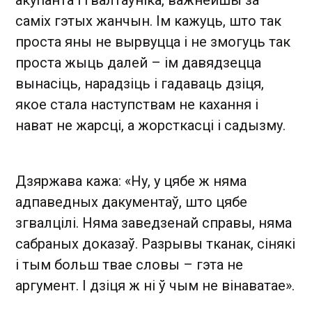
акупанта і гвалтаўніка, важнейшы за
саміх гэтых жанчын. Ім кажуць, што так
проста яны не вырвуцца і не змогуць так
проста жыць далей – ім давядзецца
вынасіць, нарадзіць і гадаваць дзіця,
якое стала наступствам не кахання і
нават не жарсці, а жорсткасці і садызму.
Дзяржава кажа: «Ну, у цябе ж няма
адпаведных дакументаў, што цябе
згвалцілі. Няма заведзенай справы, няма
сабраных доказаў. Разрывы тканак, сінякі
і тым больш твае словы – гэта не
аргумент. І дзіця ж ні ў чым не вінаватае».