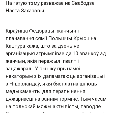
На гэтую тэму разважае на Свабодзе
Наста Захарэвіч.
Кіраўніца Федэрацыі жанчын і
планавання сям’і Польшчы Крысціна
Кацпура кажа, што за дзень яе
арганізацыя атрымлівае да 10 званкоў ад
жанчын, якія перажылі гвалт і
зацяжаралі. У выніку прынамсі
некаторым з іх дапамагаюць арганізацыі
з Нідэрландаў, якія бясплатна шлюць
медыкаменты для перапынення
цяжарнасці на раннім тэрміне. Тым часам
на польскай мяжы актывісты, паводле