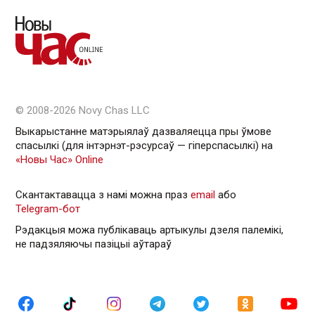
© 2008-2026 Novy Chas LLC
Выкарыстанне матэрыялаў дазваляецца пры ўмове
спасылкі (для інтэрнэт-рэсурсаў — гiперспасылкi) на
«Новы Час» Online
Скантактавацца з намі можна праз
email
або
Telegram-бот
Рэдакцыя можа публікаваць артыкулы дзеля палемікі,
не падзяляючы пазіцыі аўтараў