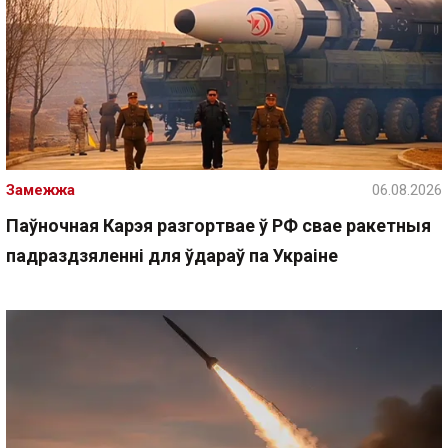
Замежжа
06.08.2026
Паўночная Карэя разгортвае ў РФ свае ракетныя
падраздзяленні для ўдараў па Украіне