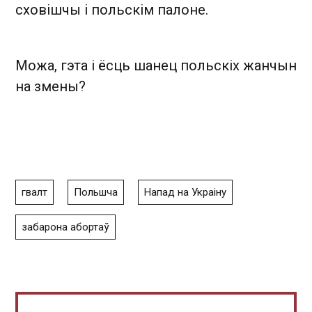
сховішчы і польскім палоне.
Можа, гэта і ёсць шанец польскіх жанчын
на змены?
гвалт
Польшча
Напад на Украіну
забарона абортаў