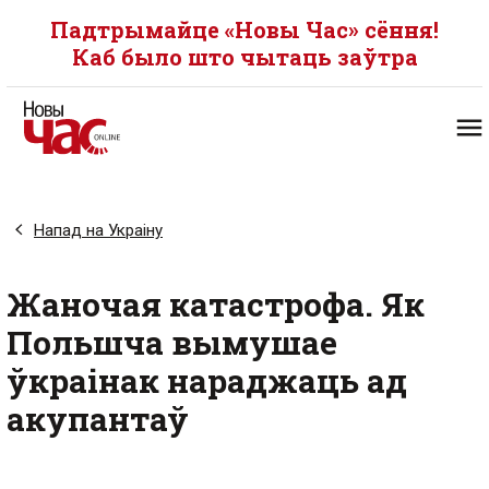
Падтрымайце «Новы Час» сёння!
Каб было што чытаць заўтра
Напад на Украіну
Жаночая катастрофа. Як
Польшча вымушае
ўкраінак нараджаць ад
акупантаў