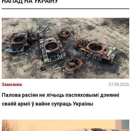
НАПАД НА УКРАІНУ
Замежжа
07.08.2026
Палова расіян не лічыць паспяховымі дзеянні
сваёй арміі ў вайне супраць Украіны