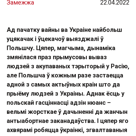
Замежжа
22.04.2022
Ад пачатку вайны ва Украіне найбольш
уцякачак і ўцекачоў выязджалі ў
Польшчу. Цяпер, магчыма, дынаміка
змянілася праз прымусовы вываз
людзей з акупаваных тэрыторый у Расію,
але Польшча ў кожным разе застаецца
адной з самых актыўных краін што да
прыёму людзей з Украіны. Аднак ёсць у
польскай гасціннасці адзін нюанс –
вельмі жорсткае ў дачыненні да жанчын
антыабортнае заканадаўства. І цяпер яго
ахвярамі робяцца ўкраінкі, згвалтаваныя