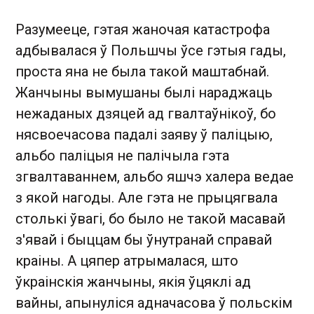
Разумееце, гэтая жаночая катастрофа
адбывалася ў Польшчы ўсе гэтыя гады,
проста яна не была такой маштабнай.
Жанчыны вымушаны былі нараджаць
нежаданых дзяцей ад гвалтаўнікоў, бо
нясвоечасова падалі заяву ў паліцыю,
альбо паліцыя не палічыла гэта
згвалтаваннем, альбо яшчэ халера ведае
з якой нагоды. Але гэта не прыцягвала
столькі ўвагі, бо было не такой масавай
з'явай і быццам бы ўнутранай справай
краіны. А цяпер атрымалася, што
ўкраінскія жанчыны, якія ўцяклі ад
вайны, апынуліся адначасова ў польскім