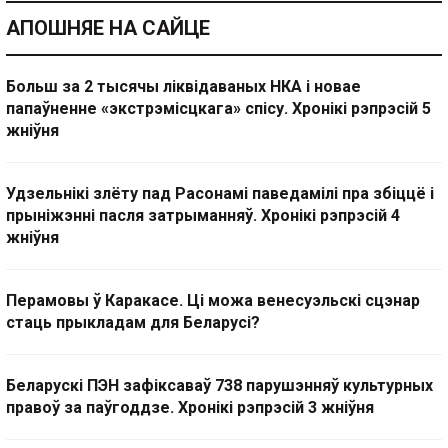
АПОШНЯЕ НА САЙЦЕ
Больш за 2 тысячы ліквідаваных НКА і новае
папаўненне «экстрэмісцкага» спісу. Хронікі рэпрэсій 5
жніўня
Удзельнікі злёту пад Расонамі паведамілі пра збіццё і
прыніжэнні пасля затрыманняў. Хронікі рэпрэсій 4
жніўня
Перамовы ў Каракасе. Ці можа венесуэльскі сцэнар
стаць прыкладам для Беларусі?
Беларускі ПЭН зафіксаваў 738 парушэнняў культурных
правоў за паўгоддзе. Хронікі рэпрэсій 3 жніўня