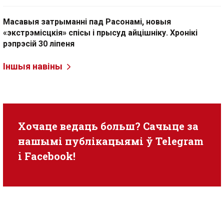
Масавыя затрыманні пад Расонамі, новыя
«экстрэмісцкія» спісы і прысуд айцішніку. Хронікі
рэпрэсій 30 ліпеня
Іншыя навіны
Хочаце ведаць больш? Сачыце за
нашымі публікацыямі ў
Telegram
i
Facebook
!