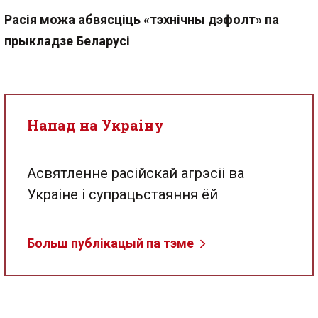
Расія можа абвясціць «тэхнічны дэфолт» па
прыкладзе Беларусі
Напад на Украіну
Асвятленне расійскай агрэсіі ва
Украіне і супрацьстаяння ёй
Больш публікацый па тэме