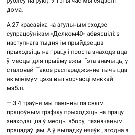
рублёў на рукі). У гэты час мы сядзелі
дома.
А 27 красавіка на агульным сходзе
супрацоўнікам «Делком40» абвясцілі: з
наступнага тыдня ім прыйдзецца
прыходзіць на працу і проста знаходзіцца
ў месцы для прыёму ежы. Гэта значыць, у
сталовай. Такое распараджэнне тычыцца
як мінімум цэха вытворчасці мяккай
мэблі.
— З 4 траўня мы павінны па сваім
працоўным графіку прыходзіць на працу і
знаходзіцца ў месцы збору, пазначаным
працадаўцам. А ў выпадку няяўкі, згодна з