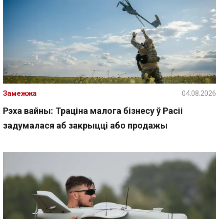
Замежжа
04.08.2026
Рэха вайны: Траціна малога бізнесу ў Расіі
задумалася аб закрыцці або продажы