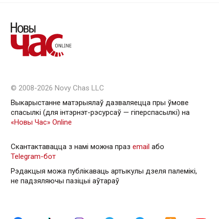
© 2008-2026 Novy Chas LLC
Выкарыстанне матэрыялаў дазваляецца пры ўмове
спасылкі (для інтэрнэт-рэсурсаў — гiперспасылкi) на
«Новы Час» Online
Скантактавацца з намі можна праз
email
або
Telegram-бот
Рэдакцыя можа публікаваць артыкулы дзеля палемікі,
не падзяляючы пазіцыі аўтараў