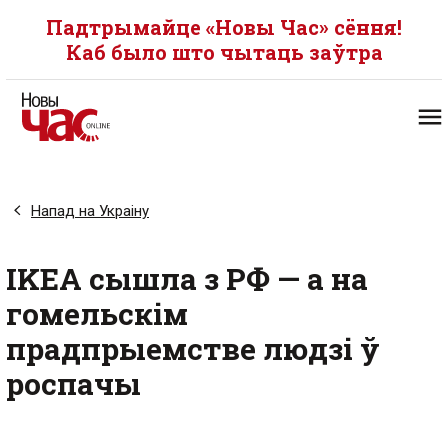
Падтрымайце «Новы Час» сёння!
Каб было што чытаць заўтра
Напад на Украіну
IKEA сышла з РФ — а на
гомельскім
прадпрыемстве людзі ў
роспачы