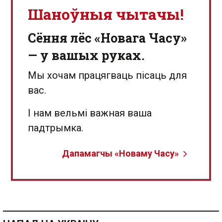
Шаноўныя чытачы!
Сёння лёс «Новага Часу»
— у вашых руках.
Мы хочам працягваць пісаць для
вас.
І нам вельмі важная ваша
падтрымка.
Дапамагчы «Новаму Часу»