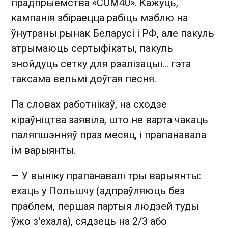
прадпрыемства «СОМ40». Кажуць,
кампанія збіраецца рабіць мэблю на
ўнутраны рынак Беларусі і РФ, але пакуль
атрымаюць сертыфікаты, пакуль
знойдуць сетку для рэалізацыі... гэта
таксама вельмі доўгая песня.
Па словах работнікаў, на сходзе
кіраўніцтва заявіла, што не варта чакаць
паляпшэнняў праз месяц, і прапанавала
ім варыянты.
— У выніку прапанавалі тры варыянты:
ехаць у Польшчу (адпраўляюць без
праблем, першая партыя людзей туды
ўжо з'ехала), сядзець на 2/3 або