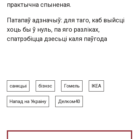
практычна спыненая.
Патапаў адзначыў: для таго, каб выйсці
хоць бы ў нуль, па яго разліках,
спатрэбіцца дзесьці каля паўгода
санкцыі
бізнэс
Гомель
IKEA
Напад на Украіну
Делком40