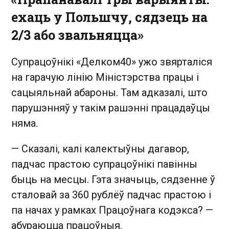
ехаць у Польшчу, сядзець на
2/3 або звальняцца»
Супрацоўнікі «Делком40» ужо звярталіся
на гарачую лінію Міністэрства працы і
сацыяльнай абароны. Там адказалі, што
парушэнняў у такім рашэнні працадаўцы
няма.
— Сказалі, калі калектыўны дагавор,
падчас прастою супрацоўнікі павінны
быць на месцы. Гэта значыць, сядзенне ў
сталовай за 360 рублёў падчас прастою і
па начах у рамках Працоўнага кодэкса? —
абураюцца працоўныя.