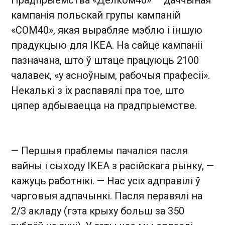
кампанія польскай групы кампаній
«COM40», якая вырабляе мэблю і іншую
прадукцыю для IKEA. На сайце кампаніі
пазначана, што ў штаце працуюць 2100
чалавек, «у асноўным, рабочыя прафесіі».
Некалькі з іх распавялі пра тое, што
цяпер адбываецца на прадпрыемстве.
— Першыя праблемы пачаліся пасля
вайны і сыходу IKEA з расійскага рынку, —
кажуць работнікі. — Нас усіх адправілі ў
чарговыя адпачынкі. Пасля перавялі на
2/3 акладу (гэта крыху больш за 350