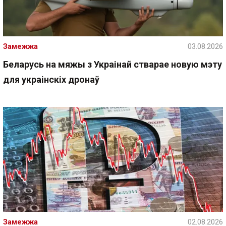
Замежжа
03.08.2026
Беларусь на мяжы з Украінай стварае новую мэту
для украінскіх дронаў
Замежжа
02.08.2026