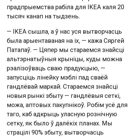
прадпрыемства рабіла для IKEA каля 20
тысяч канап на тыдзень.
— IKEA сышла, а ў нас уся вытворчасць
была арыентаваная на іх, — кажа Сяргей
Патапаў. — Цяпер мы стараемся знайсці
альтэрнатыўныя крыніцы, куды можна
рэалізоўваць сваю прадукцыю, —
запусціць лінейку мэблі пад сваёй
гандлёвай маркай. Стараемся знайсці
новыя рынкі збыту — гандлёвыя сеткі,
можа, аптовых пакупнікоў. Робім усё для
таго, каб адкрыць уласную рознічную
сетку, як было ў далёкіх планах. Мы
страцілі 90% збыту, вытворчасць