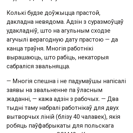
Колькі будзе доўжыцца прастой,
дакладна невядома. Адзін з суразмоўцаў
удакладніў, што на агульным сходзе
агучылі верагодную дату прастою — да
канца траўня. Многія работнікі
вырашаюць, што рабіць, некаторыя
сабраліся звальняцца.
— Многія спешна і не падумаўшы напісалі
заявы на звальненне па ўласным
жаданні, — кажа адзін з рабочых. — Два
тыдні таму набралі работнікаў для двух
вытворчых ліній (блізу 40 чалавек), якія
робяць паўфабрыкаты для польскага