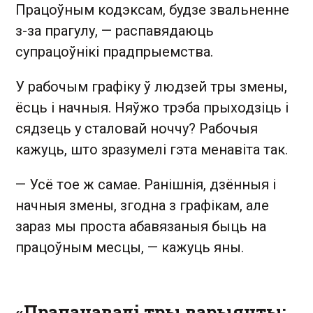
Працоўным кодэксам, будзе звальненне
з-за прагулу, — распавядаюць
супрацоўнікі прадпрыемства.
У рабочым графіку ў людзей тры змены,
ёсць і начныя. Няўжо трэба прыходзіць і
сядзець у сталовай ноччу? Рабочыя
кажуць, што зразумелі гэта менавіта так.
— Усё тое ж самае. Ранішнія, дзённыя і
начныя змены, згодна з графікам, але
зараз мы проста абавязаныя быць на
працоўным месцы, — кажуць яны.
«Прапанавалі тры варыянты: