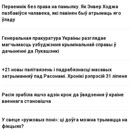
Пераемнік без права на памылку. Як Энвер Ходжа
пазбавіўся чалавека, які павінен быў атрымаць яго
ўладу
Генеральная пракуратура Украіны разглядае
магчымасць узбуджэння крымінальнай справы ў
дачыненні да Лукашэнкі
+21 новы палітвязень і падрабязнасці масавых
затрыманняў пад Расонамі. Хронікі рэпрэсій 31 ліпеня
Расія зрабіла яшчэ адзін крок да ўвядзення ў краіне
ваеннага становішча
У свеце «ружовых поні»: ці доўга можна трымацца на
фікцыях?