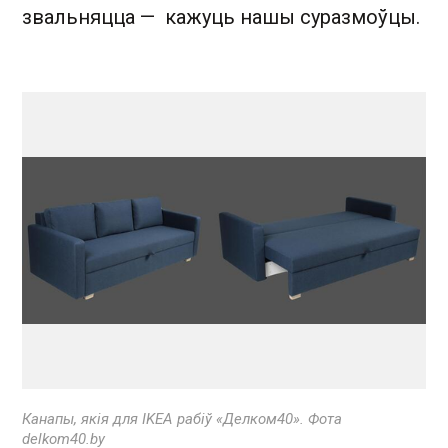
звальняцца — кажуць нашы суразмоўцы.
Канапы, якія для IKEA рабіў «Делком40». Фота
delkom40.by