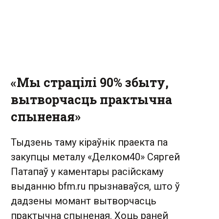
«Мы страцілі 90% збыту,
вытворчасць практычна
спыненая»
Тыдзень таму кіраўнік праекта па
закупцы металу «Делком40» Сяргей
Патапаў у каментары расійскаму
выданню bfm.ru прызнаваўся, што ў
дадзены момант вытворчасць
практычна спыненая. Хоць раней