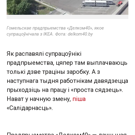
Гомельскае прадпрыемства «Делком40», якое
супрацоўнічала з IKEA. Фота: delkom40.by
Як распавялі супрацоўнікі
прадпрыемства, цяпер там выплачваюць
толькі дзве траціны заробку. А з
наступнага тыдня работнікам давядзецца
прыходзіць на працу і «проста сядзець».
Нават у начную змену,
піша
«Салідарнасць».
Прадпрыемства «Делком40» — даччыная