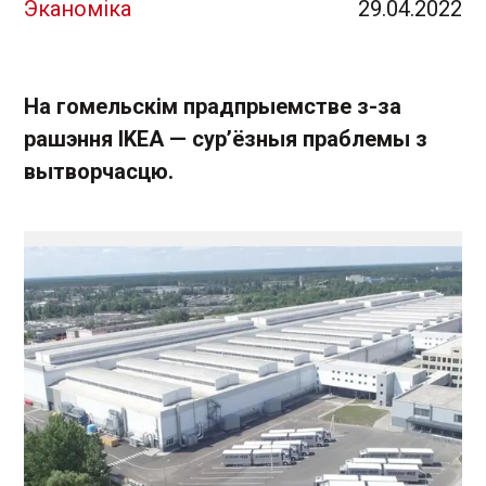
Эканоміка
29.04.2022
На гомельскім прадпрыемстве з-за
рашэння IKEA — сур’ёзныя праблемы з
вытворчасцю.