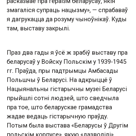
расказвае пра гераізм беларусаў, якія
змагаліся супраць нацызму», — спрабаваў
я дагрукацца да розуму чыноўнікаў. Куды
там, выставу закрылі.
Праз два гады я ўсё ж зрабіў выставу пра
беларусаў у Войску Польскім у 1939-1945
гг. Праўда, пры падтрымцы Амбасады
Польшчы ў Беларусі. На адкрыццё ў
Нацыянальны гістарычны музеі Беларусі
прыйшлі сотні людзей, што сведчыла
пра тое, што беларускае грамадства
жадае ведаць гістарычную праўду.
Потым была выстава «Беларусы ў Другім
польскім корпусе», якую «дазволілі»