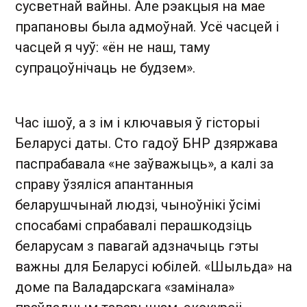
сусветнай вайны. Але рэакцыя на мае
прапановы была адмоўнай. Усё часцей і
часцей я чуў: «ён не наш, таму
супрацоўнічаць не будзем».
Час ішоў, а з ім і ключавыя ў гісторыі
Беларусі даты. Сто гадоў БНР дзяржава
паспрабавала «не заўважыць», а калі за
справу ўзяліся апантанныя
беларушчынай людзі, чыноўнікі ўсімі
спосабамі спрабавалі перашкодзіць
беларусам з павагай адзначыць гэты
важны для Беларусі юбілей. «Шыльда» на
доме па Валадарскага «замінала»