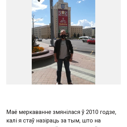
Маё меркаванне змянілася ў 2010 годзе,
калі я стаў назіраць за тым, што на