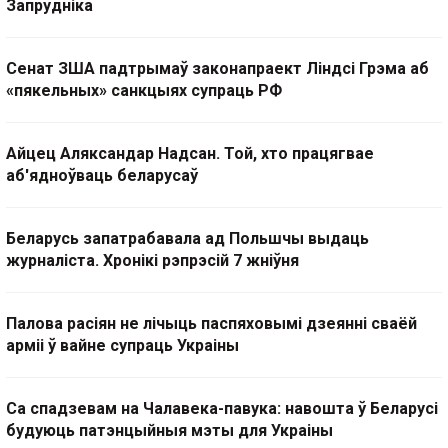
Запрудніка
Сенат ЗША падтрымаў законапраект Ліндсі Грэма аб
«пякельных» санкцыях супраць РФ
Айцец Аляксандар Надсан. Той, хто працягвае
аб'ядноўваць беларусаў
Беларусь запатрабавала ад Польшчы выдаць
журналіста. Хронікі рэпрэсій 7 жніўня
Палова расіян не лічыць паспяховымі дзеянні сваёй
арміі ў вайне супраць Украіны
Са спадзевам на Чалавека-павука: навошта ў Беларусі
будуюць патэнцыйныя мэты для Украіны