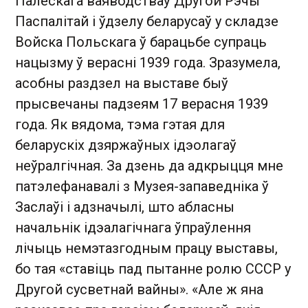
Палескага ваяводстваў Другой Рэчы
Паспалітай і ўдзелу беларусаў у складзе
Войска Польскага ў барацьбе супраць
нацызму ў верасні 1939 года. Зразумела,
асобны раздзел на выставе быў
прысвечаны падзеям 17 верасня 1939
года. Як вядома, тэма гэтая для
беларускіх дзяржаўных ідэолагаў
неўралгічная. За дзень да адкрыцця мне
патэлефанавалі з Музея-запаведніка ў
Заслаўі і адзначылі, што абласны
начальнік ідэалагічнага ўпраўлення
лічыць немэтазгодным працу выставы,
бо тая «ставіць пад пытанне ролю СССР у
Другой сусветнай вайны». «Але ж яна