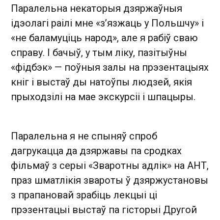
Паралельна некаторыя дзяржаўныя
ідэолагі раілі мне «з’язжаць у Польшчу» і
«не баламуціць народ», але я рабіў сваю
справу. І бачыў, у тым ліку, пазітыўны
«фідбэк» — поўныя залы на прэзентацыях
кніг і выстаў ды натоўпы людзей, якія
прыходзілі на мае экскурсіі і шпацыры.
Паралельна я не спыняў спроб
дагрукацца да дзяржавы па сродках
фільмаў з серыі «Зваротны адлік» на АНТ,
праз шматлікія звароты ў дзяржустановы
з прапановай зрабіць лекцыі ці
прэзентацыі выстаў па гісторыі Другой