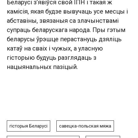
Беларусі з’явіўся свой ІПН і такая ж
камісія, якая будзе вывучаць усе месцы і
абставіны, звязаныя са злачынствамі
супраць беларускага народа. Пры гэтым
беларусы ўрэшце перастануць дзяліць
катаў на сваіх і чужых, а уласную
гісторыю будуць разглядаць з
нацыянальных пазіцый.
гісторыя Беларусі
савецка-польская мяжа