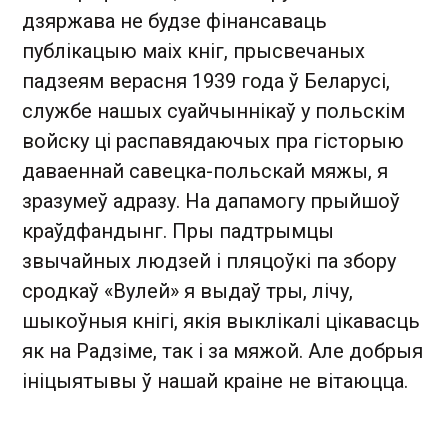
дзяржава не будзе фінансаваць
публікацыю маіх кніг, прысвечаных
падзеям верасня 1939 года ў Беларусі,
службе нашых суайчыннікаў у польскім
войску ці распавядаючых пра гісторыю
даваеннай савецка-польскай мяжы, я
зразумеў адразу. На дапамогу прыйшоў
краўдфандынг. Пры падтрымцы
звычайных людзей і пляцоўкі па збору
сродкаў «Вулей» я выдаў тры, лічу,
шыкоўныя кнігі, якія выклікалі цікавасць
як на Радзіме, так і за мяжой. Але добрыя
ініцыятывы ў нашай краіне не вітаюцца.