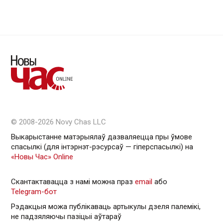
© 2008-2026 Novy Chas LLC
Выкарыстанне матэрыялаў дазваляецца пры ўмове
спасылкі (для інтэрнэт-рэсурсаў — гiперспасылкi) на
«Новы Час» Online
Скантактавацца з намі можна праз
email
або
Telegram-бот
Рэдакцыя можа публікаваць артыкулы дзеля палемікі,
не падзяляючы пазіцыі аўтараў