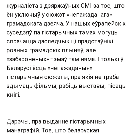
журналіста з дзяржаўных СМІ за тое, што
ён уключыў у сюжэт «непажаданага»
грамадскага дзеяча. У нашых еўрапейскіх
суседзяў па гістарычных тэмах могуць
спрачацца даследчык ці прадстаўнікі
розных грамадскіх плыняў, але
«забароненых» тэмаў там няма. І толькі ў
Беларусі ёсць «непажаданыя»
гістарычныя сюжэты, пра якія не трэба
здымаць фільмы, рабіць выставы, пісаць
кнігі.
Дарэчы, пра выданне гістарычных
манаграфій. Тое, што беларуская