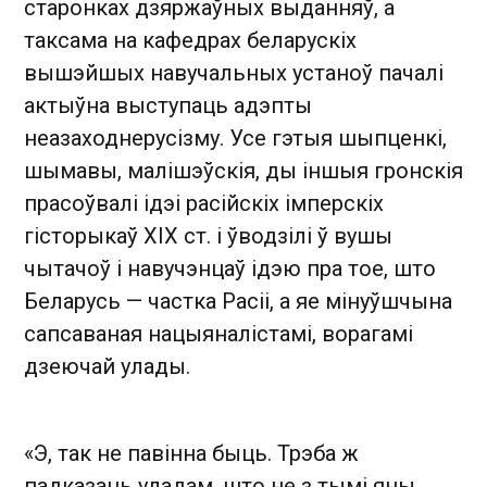
старонках дзяржаўных выданняў, а
таксама на кафедрах беларускіх
вышэйшых навучальных устаноў пачалі
актыўна выступаць адэпты
неазаходнерусізму. Усе гэтыя шыпценкі,
шымавы, малішэўскія, ды іншыя гронскія
прасоўвалі ідэі расійскіх імперскіх
гісторыкаў XIX ст. і ўводзілі ў вушы
чытачоў і навучэнцаў ідэю пра тое, што
Беларусь — частка Расіі, а яе мінуўшчына
сапсаваная нацыяналістамі, ворагамі
дзеючай улады.
«Э, так не павінна быць. Трэба ж
падказаць уладам, што не з тымі яны