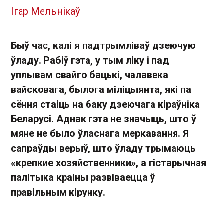
Ігар Мельнікаў
Быў час, калі я падтрымліваў дзеючую
ўладу. Рабіў гэта, у тым ліку і пад
уплывам свайго бацькі, чалавека
вайсковага, былога міліцыянта, які па
сёння стаіць на баку дзеючага кіраўніка
Беларусі. Аднак гэта не значыць, што ў
мяне не было ўласнага меркавання. Я
сапраўды верыў, што ўладу трымаюць
«крепкие хозяйственники», а гістарычная
палітыка краіны развіваецца ў
правільным кірунку.