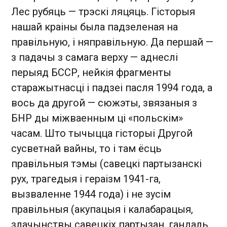
Лес рубяць — трэскі ляцяць. Гісторыя
нашай краіны была падзеленая на
правільную, і няправільную. Да першай —
з падачы з самага верху — аднеслі
перыяд БССР, нейкія фрагменты
старажытнасці і падзеі пасля 1994 года, а
вось да другой — сюжэты, звязаныя з
БНР ды міжваенным ці «польскім»
часам. Што тычыцца гісторыі Другой
сусветнай вайны, то і там ёсць
правільныя тэмы (савецкі партызанскі
рух, трагедыя і гераізм 1941-га,
вызваленне 1944 года) і не зусім
правільныя (акупацыя і калабарацыя,
злачынствы савецкіх партызан, гандаль