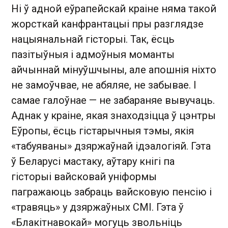
Ні ў адной еўрапейскай краіне няма такой
жорсткай канфрантацыі пры разглядзе
нацыянальнай гісторыі. Так, ёсць
пазітыўныя і адмоўныя моманты
айчыннай мінуўшчыны, але апошнія ніхто
не замоўчвае, не абяляе, не забывае. І
самае галоўнае — не забараняе вывучаць.
Аднак у краіне, якая знаходзіцца ў цэнтры
Еўропы, ёсць гістарычныя тэмы, якія
«табуяваны» дзяржаўнай ідэалогіяй. Гэта
ў Беларусі мастаку, аўтару кнігі па
гісторыі вайсковай уніформы
пагражаюць забраць вайсковую пенсію і
«травяць» у дзяржаўных СМІ. Гэта ў
«Блакітнавокай» могуць звольніць