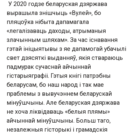
У 2020 годзе беларуская дзяржава
вырашыла знішчыць «Вулей», бо
пляцоўка нібыта дапамагала
«легалізаваць даходы, атрыманыя
злачынным шляхам». За час існавання
гэтай ініцыятывы з яе дапамогай убачылі
свет дзясяткі выданняў, якія ствараюць
падмурак сучаснай айчыннай
гістарыяграфіі. Гэтыя кнігі патрэбны
беларусам, бо наш народ і так мае
праблемы з вывучэннем беларускай
мінуўшчыны. Але беларуская дзяржава
не хоча ліквідаваць «белыя плямы»
айчыннай мінуўшчыны. Больш таго,
незалежныя гісторыкі і грамадскія