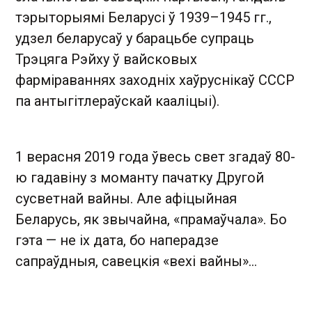
тэрыторыямі Беларусі ў 1939–1945 гг.,
удзел беларусаў у барацьбе супраць
Трэцяга Рэйху ў вайсковых
фарміраваннях заходніх хаўруснікаў СССР
па антыгітлераўскай кааліцыі).
1 верасня 2019 года ўвесь свет згадаў 80-
ю гадавіну з моманту пачатку Другой
сусветнай вайны. Але афіцыйная
Беларусь, як звычайна, «прамаўчала». Бо
гэта — не іх дата, бо наперадзе
сапраўдныя, савецкія «вехі вайны»…