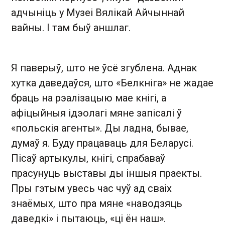
адчыніць у Музеі Вялікай Айчыннай
вайны. І там быў аншлаг.
Я паверыў, што не ўсё згублена. Аднак
хутка даведаўся, што «Белкніга» не жадае
браць на рэалізацыю мае кнігі, а
афіцыйныя ідэолагі мяне запісалі ў
«польскія агенты». Ды ладна, бывае,
думаў я. Буду працаваць для Беларусі.
Пісаў артыкулы, кнігі, спрабаваў
прасунуць выставы ды іншыя праекты.
Пры гэтым увесь час чуў ад сваіх
знаёмых, што пра мяне «наводзяць
даведкі» і пытаюць, «ці ён наш».