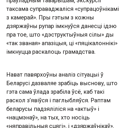
праўладным таварышам, экскурсіі
таксама суправаджаліся «супрацоўнікамі
з камерай». Пры гэтым з кожны
дзяржаўны рупар імкнуўся данесці ідэю
пра тое, што «дэструктыўныя сілы» ды
«так званая» апазіцыя, ці «пяцікалоннікі»
імкнуцца раскалоць грамадства.
Нават павярхоўны аналіз сітуацыі ў
Беларусі дазваляе зрабіць выснову, што
гэта сама ўлада зрабіла ўсё, каб такі
раскол з’явіўся і паглыбляўся. Раптам
беларусы падзяліліся на «актыў» і
«нацмэнаў», на тых, хто носіць
«няправільныя сцягі», і «дзяржаўнікаў».