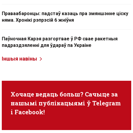
Праваабаронцы: падстаў казаць пра змяншэнне ціску
няма. Хронікі рэпрэсій 6 жніўня
Паўночная Карэя разгортвае ў РФ свае ракетныя
падраздзяленні для ўдараў па Украіне
Іншыя навіны
Хочаце ведаць больш? Сачыце за
нашымі публікацыямі ў
Telegram
i
Facebook
!