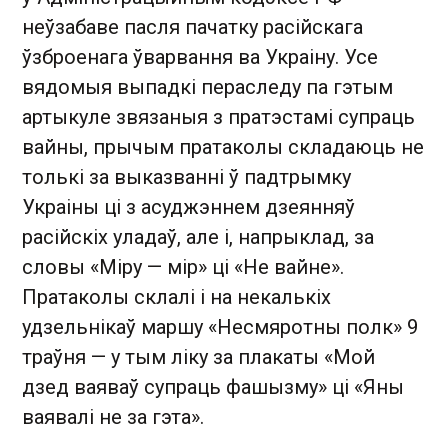
неўзабаве пасля пачатку расійскага
ўзброенага ўварвання ва Украіну. Усе
вядомыя выпадкі пераследу па гэтым
артыкуле звязаныя з пратэстамі супраць
вайны, прычым пратаколы складаюць не
толькі за выказванні ў падтрымку
Украіны ці з асуджэннем дзеянняў
расійскіх уладаў, але і, напрыклад, за
словы «Міру — мір» ці «Не вайне».
Пратаколы склалі і на некалькіх
удзельнікаў маршу «Несмяротны полк» 9
траўня — у тым ліку за плакаты «Мой
дзед ваяваў супраць фашызму» ці «Яны
ваявалі не за гэта».