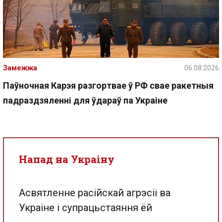
Замежжа
06.08.2026
Паўночная Карэя разгортвае ў РФ свае ракетныя
падраздзяленні для ўдараў па Украіне
Напад на Украіну
Асвятленне расійскай агрэсіі ва
Украіне і супрацьстаяння ёй