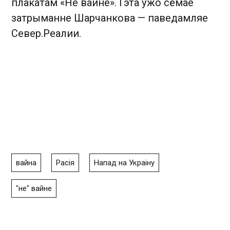
плакатам «Не вайне». Гэта ўжо сёмае
затрыманне Шарчанкова — паведамляе
Север.Реалии.
вайна
Расія
Напад на Украіну
"не" вайне