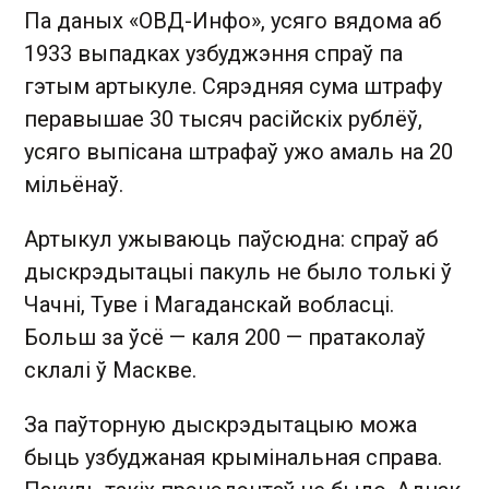
Па даных «ОВД-Инфо», усяго вядома аб
1933 выпадках узбуджэння спраў па
гэтым артыкуле. Сярэдняя сума штрафу
перавышае 30 тысяч расійскіх рублёў,
усяго выпісана штрафаў ужо амаль на 20
мільёнаў.
Артыкул ужываюць паўсюдна: спраў аб
дыскрэдытацыі пакуль не было толькі ў
Чачні, Туве і Магаданскай вобласці.
Больш за ўсё — каля 200 — пратаколаў
склалі ў Маскве.
За паўторную дыскрэдытацыю можа
быць узбуджаная крымінальная справа.