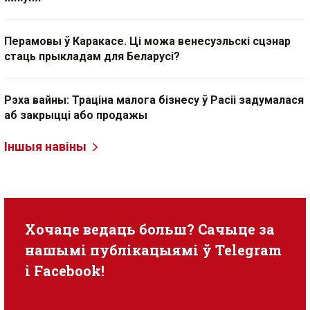
Перамовы ў Каракасе. Ці можа венесуэльскі сцэнар
стаць прыкладам для Беларусі?
Рэха вайны: Траціна малога бізнесу ў Расіі задумалася
аб закрыцці або продажы
Іншыя навіны
Хочаце ведаць больш? Сачыце за
нашымі публікацыямі ў
Telegram
i
Facebook
!