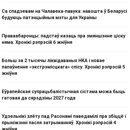
Са спадзевам на Чалавека-павука: навошта ў Беларусі
будуюць патэнцыйныя мэты для Украіны
Праваабаронцы: падстаў казаць пра змяншэнне ціску
няма. Хронікі рэпрэсій 6 жніўня
Больш за 2 тысячы ліквідаваных НКА і новае
папаўненне «экстрэмісцкага» спісу. Хронікі рэпрэсій 5
жніўня
Еўрапейская супрацьбалістычная сістэма можа быць
гатовая да сярэдзіны 2027 года
Удзельнікі злёту пад Расонамі паведамілі пра збіццё і
прыніжэнні пасля затрыманняў. Хронікі рэпрэсій 4
жніўня