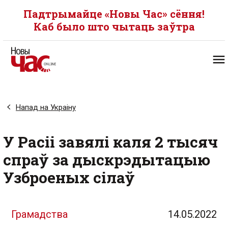
Падтрымайце «Новы Час» сёння!
Каб было што чытаць заўтра
Напад на Украіну
У Расіі завялі каля 2 тысяч
спраў за дыскрэдытацыю
Узброеных сілаў
Грамадства
14.05.2022