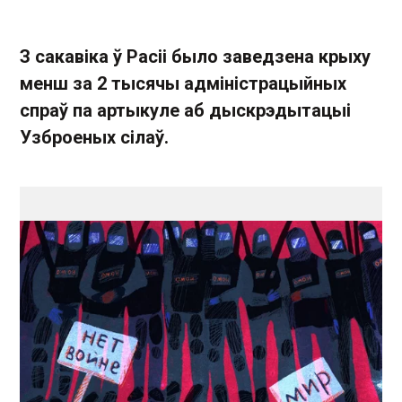
З сакавіка ў Расіі было заведзена крыху
менш за 2 тысячы адміністрацыйных
спраў па артыкуле аб дыскрэдытацыі
Узброеных сілаў.