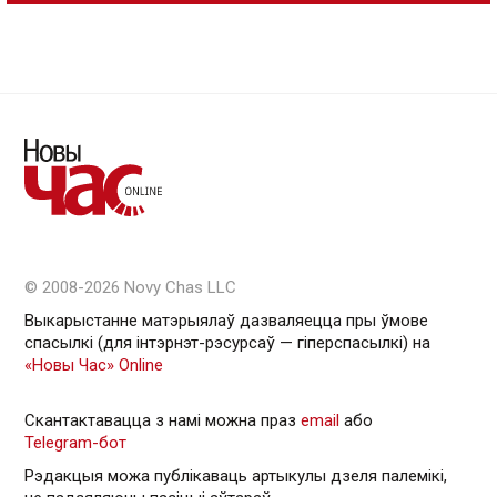
© 2008-2026 Novy Chas LLC
Выкарыстанне матэрыялаў дазваляецца пры ўмове
спасылкі (для інтэрнэт-рэсурсаў — гiперспасылкi) на
«Новы Час» Online
Скантактавацца з намі можна праз
email
або
Telegram-бот
Рэдакцыя можа публікаваць артыкулы дзеля палемікі,