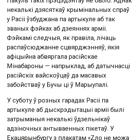
Пакуль такіх прэцэдэнтаў не было. Аднак
некалькі дзясяткаў крымінальных спраў
у Расіі ўзбуджана па артыкуле аб так
званых фэйках аб дзеяннях арміі.
Фэйкамі следчыя, як правіла, лічаць
распаўсюджанне сцвярджэнняў, якія
афіцыйна абвяргала расійскае
Мінабароны — напрыклад, аб датычнасці
расійскіх вайскоўцаў да масавых
забойстваў у Бучы ці ў Марыупалі.
У суботу ў розных гарадах Расіі па
артыкуле аб дыскрэдытацыі арміі былі
затрыманыя некалькі ўдзельнікаў
адзіночных антываенных пікетаў. У
Екацярынбургу з плакатам «Zло не можа