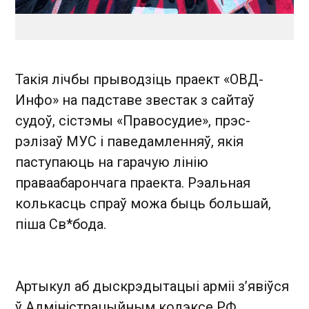
Такія лічбы прыводзіць праект «ОВД-
Инфо» на падставе звестак з сайтаў
судоў, сістэмы «Правосудие», прэс-
рэлізаў МУС і паведамленняў, якія
паступаюць на гарачую лінію
праваабарончага праекта. Рэальная
колькасць спраў можа быць большай,
піша Св*бода.
Артыкул аб дыскрэдытацыі арміі з’явіўся
ў Адміністрацыйным кодэксе РФ