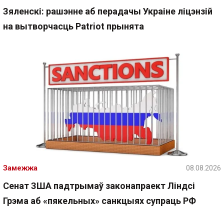
Зяленскі: рашэнне аб перадачы Украіне ліцэнзій
на вытворчасць Patriot прынята
Замежжа
08.08.2026
Сенат ЗША падтрымаў законапраект Ліндсі
Грэма аб «пякельных» санкцыях супраць РФ