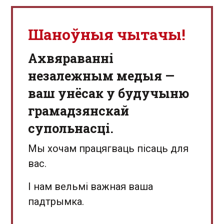
Шаноўныя чытачы!
Aхвяраванні
незалежным медыя —
ваш унёсак у будучыню
грамадзянскай
супольнасці.
Мы хочам працягваць пісаць для
вас.
І нам вельмі важная ваша
падтрымка.