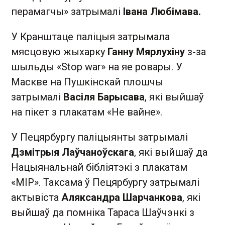
перамагчы» затрымалі
Івана Любімава.
У Кранштаце паліцыя затрымала
мясцовую жыхарку
Ганну Мярлухіну
з-за
шыльды «Stop war» на яе ровары. У
Маскве на Пушкінскай плошчы
затрымалі
Васіля Барысава
, які выйшаў
на пікет з плакатам «Не вайне».
У Пецярбургу паліцыянты затрымалі
Дзмітрыя Лаўчаноўскага
, які выйшаў да
Нацыянальнай бібліятэкі з плакатам
«МІР». Таксама ў Пецярбургу затрымалі
актывіста
Аляксандра Шарчанкова
, які
выйшаў да помніка Тараса Шаўчэнкі з