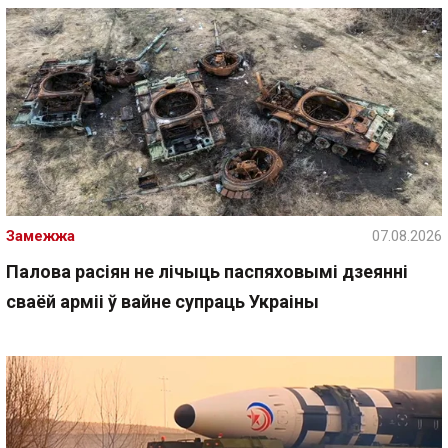
Замежжа
07.08.2026
Палова расіян не лічыць паспяховымі дзеянні
сваёй арміі ў вайне супраць Украіны