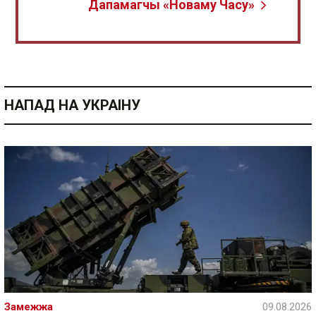
Дапамагчы «Новаму Часу»
НАПАД НА УКРАІНУ
Замежжа
09.08.2026