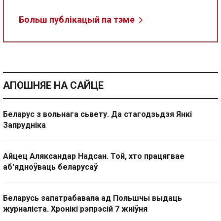
Больш публікацый па тэме
АПОШНЯЕ НА САЙЦЕ
Беларус з вольнага сьвету. Да стагодзьдзя Янкі
Запрудніка
Айцец Аляксандар Надсан. Той, хто працягвае
аб'ядноўваць беларусаў
Беларусь запатрабавала ад Польшчы выдаць
журналіста. Хронікі рэпрэсій 7 жніўня