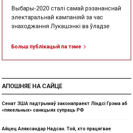
Выбары-2020 сталі самай рэзананснай
электаральнай кампаніяй за час
знаходжання Лукашэнкі ва ўладзе
Больш публікацый па тэме
АПОШНЯЕ НА САЙЦЕ
Сенат ЗША падтрымаў законапраект Ліндсі Грэма аб
«пякельных» санкцыях супраць РФ
Айцец Аляксандар Надсан. Той, хто працягвае