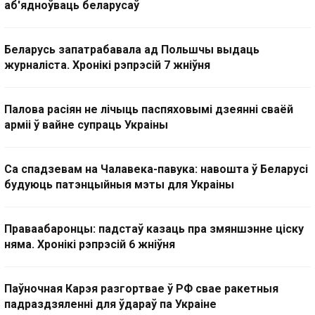
аб'ядноўваць беларусаў
Беларусь запатрабавала ад Польшчы выдаць
журналіста. Хронікі рэпрэсій 7 жніўня
Палова расіян не лічыць паспяховымі дзеянні сваёй
арміі ў вайне супраць Украіны
Са спадзевам на Чалавека-павука: навошта ў Беларусі
будуюць патэнцыйныя мэты для Украіны
Праваабаронцы: падстаў казаць пра змяншэнне ціску
няма. Хронікі рэпрэсій 6 жніўня
Паўночная Карэя разгортвае ў РФ свае ракетныя
падраздзяленні для ўдараў па Украіне