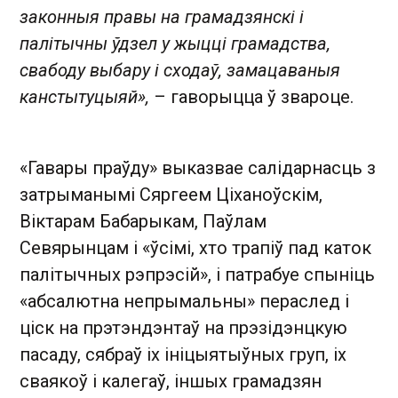
законныя правы на грамадзянскі і
палітычны ўдзел у жыцці грамадства,
свабоду выбару і сходаў, замацаваныя
канстытуцыяй»,
– гаворыцца ў звароце.
«Гавары праўду» выказвае салідарнасць з
затрыманымі Сяргеем Ціханоўскім,
Віктарам Бабарыкам, Паўлам
Севярынцам і «ўсімі, хто трапіў пад каток
палітычных рэпрэсій», і патрабуе спыніць
«абсалютна непрымальны» пераслед і
ціск на прэтэндэнтаў на прэзідэнцкую
пасаду, сябраў іх ініцыятыўных груп, іх
сваякоў і калегаў, іншых грамадзян