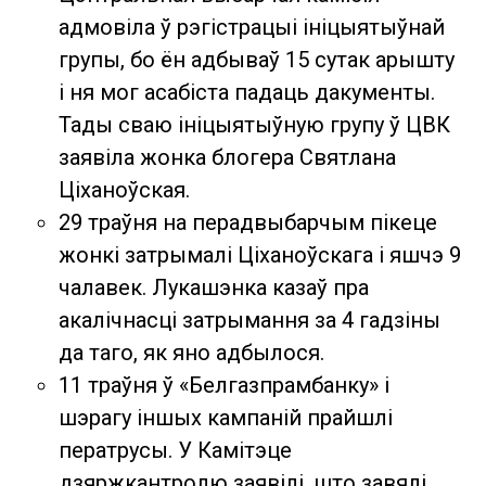
адмовіла ў рэгістрацыі ініцыятыўнай
групы, бо ён адбываў 15 сутак арышту
і ня мог асабіста падаць дакументы.
Тады сваю ініцыятыўную групу ў ЦВК
заявіла жонка блогера Святлана
Ціханоўская.
29 траўня на перадвыбарчым пікеце
жонкі затрымалі Ціханоўскага і яшчэ 9
чалавек. Лукашэнка казаў пра
акалічнасці затрымання за 4 гадзіны
да таго, як яно адбылося.
11 траўня ў «Белгазпрамбанку» і
шэрагу іншых кампаній прайшлі
ператрусы. У Камітэце
дзяржкантролю заявілі, што завялі