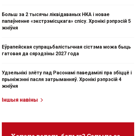
Больш за 2 тысячы ліквідаваных НКА і новае
папаўненне «экстрэмісцкага» спісу. Хронікі рэпрэсій 5
жніўня
Еўрапейская супрацьбалістычная сістэма можа быць
гатовая да сярэдзіны 2027 года
Удзельнікі злёту пад Расонамі паведамілі пра збіццё і
прыніжэнні пасля затрыманняў. Хронікі рэпрэсій 4
жніўня
Іншыя навіны
Хочаце ведаць больш? Сачыце за