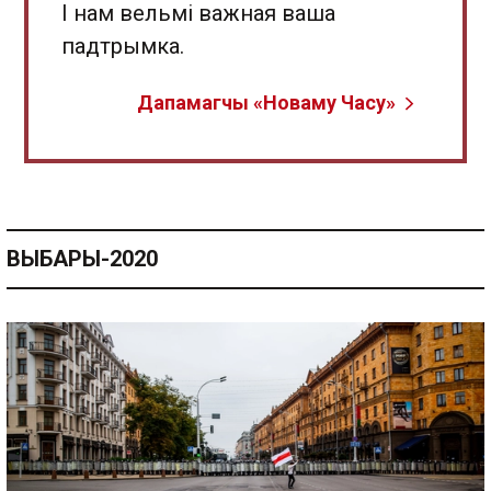
І нам вельмі важная ваша
падтрымка.
Дапамагчы «Новаму Часу»
ВЫБАРЫ-2020