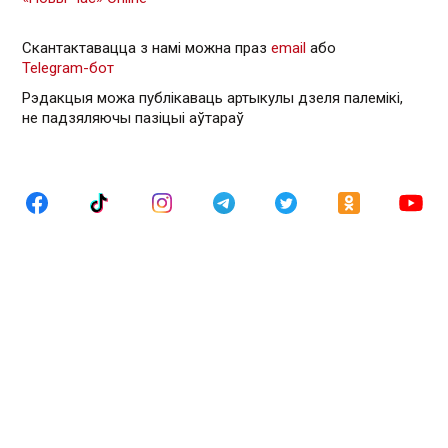
Скантактавацца з намі можна праз
email
або
Telegram-бот
Рэдакцыя можа публікаваць артыкулы дзеля палемікі,
не падзяляючы пазіцыі аўтараў