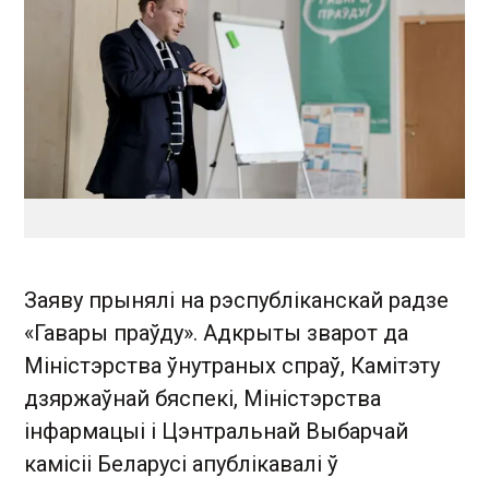
Заяву прынялі на рэспубліканскай радзе
«Гавары праўду». Адкрыты зварот да
Міністэрства ўнутраных спраў, Камітэту
дзяржаўнай бяспекі, Міністэрства
інфармацыі і Цэнтральнай Выбарчай
камісіі Беларусі апублікавалі ў