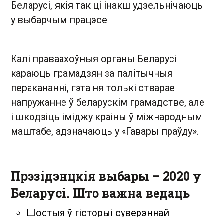
Беларусі, якія так ці інакш удзельнічаюць
у выбарчым працэсе.
Калі праваахоўныя органы Беларусі
караюць грамадзян за палітычныя
перакананні, гэта ня толькі стварае
напружанне ў беларускім грамадстве, але
і шкодзіць іміджу краіны ў міжнародным
маштабе, адзначаюць у «Гавары праўду».
Прэзідэнцкія выбары – 2020 у
Беларусі. Што важна ведаць
Шостыя ў гісторыі суверэннай