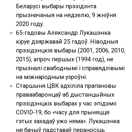
Беларусі выбары прэзідэнта
прызначаныя на нядзелю, 9 жніўня
2020 году.
65-гадовы Аляксандр Лукашэнка
кіруе дзяржавай 25 гадоў. Ніводныя
прэзідэнцкія выбары (2001, 2006, 2010,
2015), апроч першых (1994 год), не
прызналі свабоднымі і справядлівымі
на міжнародным узроўні.
Старшыня ЦВК адхіліла прапановы
праваабаронцаў аб дыстанцыйных
прэзідэнцкіх выбарах у час эпідэміі
COVID-19, бо «часу для прыняцця
гэтых захадаў ужо няма». Лукашэнка
ня бачыў падставаў пераносіць