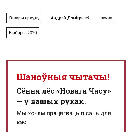
Гавары праўду
Андрэй Дзмітрыеў
заява
Выбары-2020
Шаноўныя чытачы!
Сёння лёс «Новага Часу»
— у вашых руках.
Мы хочам працягваць пісаць для
вас.