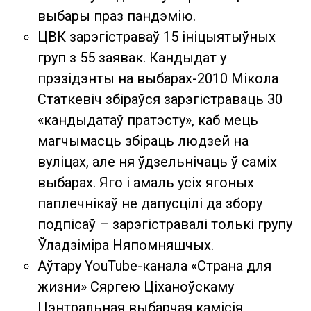
выбары праз пандэмію.
ЦВК зарэгістраваў 15 ініцыятыўных
груп з 55 заявак. Кандыдат у
прэзідэнты на выбарах-2010 Мікола
Статкевіч збіраўся зарэгістраваць 30
«кандыдатаў пратэсту», каб мець
магчымасць збіраць людзей на
вуліцах, але ня ўдзельнічаць ў саміх
выбарах. Яго і амаль усіх ягоных
паплечнікаў не дапусцілі да збору
подпісаў – зарэгістравалі толькі групу
Ўладзіміра Няпомняшчых.
Аўтару YouTube-канала «Страна для
жизни» Сяргею Ціханоўскаму
Цэнтральная выбарчая камісія