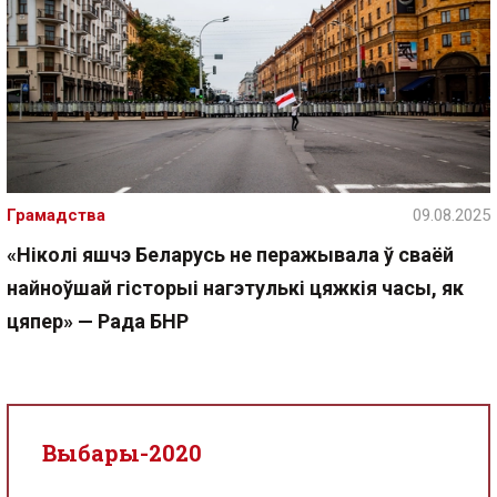
Грамадства
09.08.2025
«Ніколі яшчэ Беларусь не перажывала ў сваёй
найноўшай гісторыі нагэтулькі цяжкія часы, як
цяпер» — Рада БНР
Выбары-2020