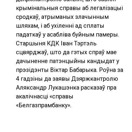
крымінальныя справы аб легалізацыі
сродкаў, атрыманых злачынным
шляхам, і аб ухіленні ад сплаты
падаткаў у асабліва буйным памеры.
Старшыня КДК Іван Тэртэль
сцвярджаў, што да гэтых спраў мае
дачыненне патэнцыйны кандыдат у
прэзідэнты Віктар Бабарыка. Роўна за
4 гадзіны да заявы Дзяржкантролю
Аляксандр Лукашэнка расказаў пра
акалічнасці «справы
«Белгазпрамбанку».