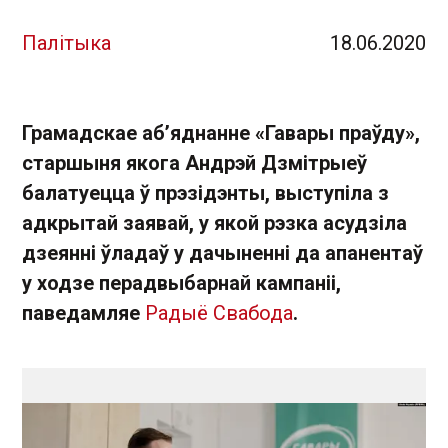
Палітыка
18.06.2020
Грамадскае аб’яднанне «Гавары праўду»,
старшыня якога Андрэй Дзмітрыеў
балатуецца ў прэзідэнты, выступіла з
адкрытай заявай, у якой рэзка асудзіла
дзеянні ўладаў у дачыненні да апанентаў
у ходзе перадвыбарнай кампаніі,
паведамляе
Радыё Свабода
.