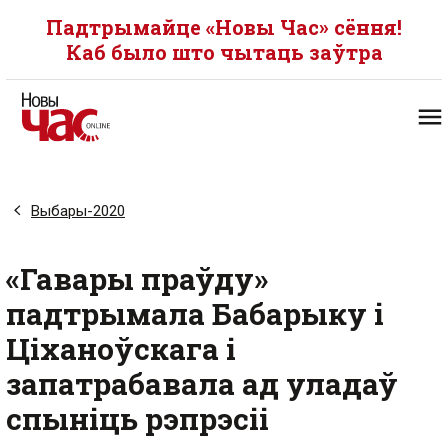
Падтрымайце «Новы Час» сёння!
Каб было што чытаць заўтра
Выбары-2020
«Гавары праўду»
падтрымала Бабарыку і
Ціханоўскага і
запатрабавала ад уладаў
спыніць рэпрэсіі