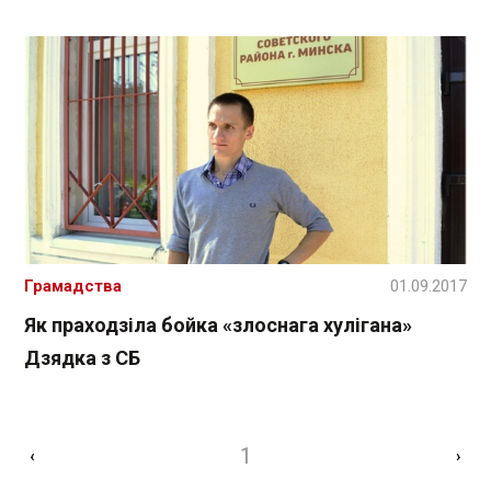
Грамадства
01.09.2017
Як праходзіла бойка «злоснага хулігана»
Дзядка з СБ
1
‹
›