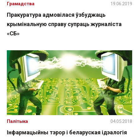
Грамадства
19.06.2019
Пракуратура адмовілася ўзбуджаць
крымінальную справу супраць журналіста
«СБ»
Палітыка
04.05.2018
Інфармацыйны тэрор і беларуская ідэалогія