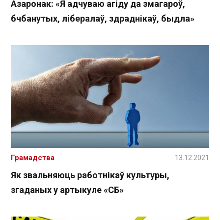
Азаронак: «Я адчуваю агіду да змагароў,
бчбанутых, лібералаў, здраднікаў, быдла»
Грамадства
13.12.2021
Як звальняюць работнікаў культуры,
згаданых у артыкуле «СБ»