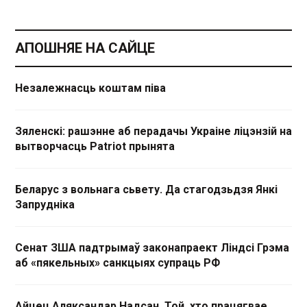
АПОШНЯЕ НА САЙЦЕ
Незалежнасць коштам піва
Зяленскі: рашэнне аб перадачы Украіне ліцэнзій на
вытворчасць Patriot прынята
Беларус з вольнага сьвету. Да стагодзьдзя Янкі
Запрудніка
Сенат ЗША падтрымаў законапраект Ліндсі Грэма
аб «пякельных» санкцыях супраць РФ
Айцец Аляксандар Надсан. Той, хто працягвае