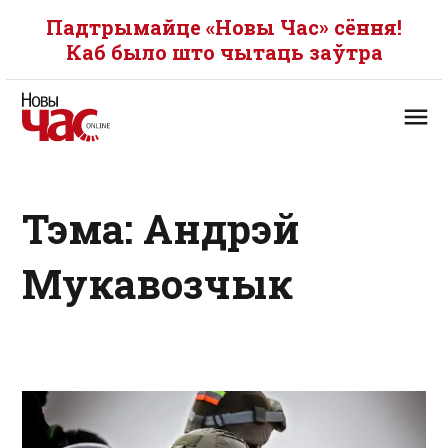
Падтрымайце «Новы Час» сёння!
Каб было што чытаць заўтра
Тэма: Андрэй
Мукавозчык