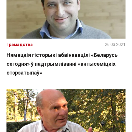
Грамадства
26.03.2021
Нямецкія гісторыкі абвінавацілі «Беларусь
сегодня» ў падтрымліванні «антысеміцкіх
стэрэатыпаў»