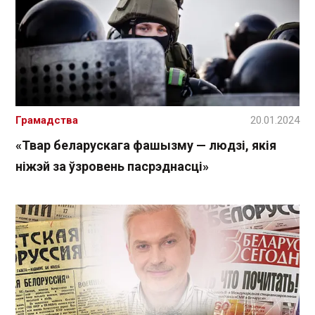
Грамадства
20.01.2024
«Твар беларускага фашызму — людзі, якія
ніжэй за ўзровень пасрэднасці»