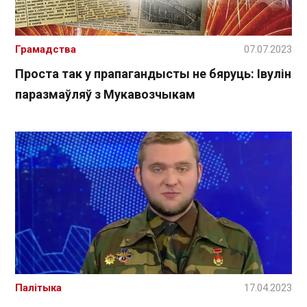
Грамадства
07.07.2023
Проста так у прапагандысты не бяруць: Івулін
паразмаўляў з Мукавозчыкам
Палітыка
17.04.2023