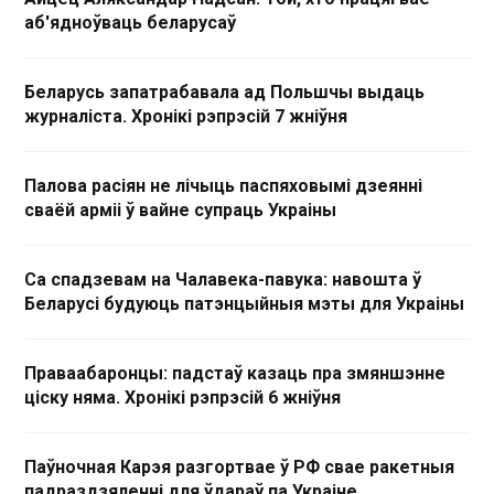
аб'ядноўваць беларусаў
Беларусь запатрабавала ад Польшчы выдаць
журналіста. Хронікі рэпрэсій 7 жніўня
Палова расіян не лічыць паспяховымі дзеянні
сваёй арміі ў вайне супраць Украіны
Са спадзевам на Чалавека-павука: навошта ў
Беларусі будуюць патэнцыйныя мэты для Украіны
Праваабаронцы: падстаў казаць пра змяншэнне
ціску няма. Хронікі рэпрэсій 6 жніўня
Паўночная Карэя разгортвае ў РФ свае ракетныя
падраздзяленні для ўдараў па Украіне