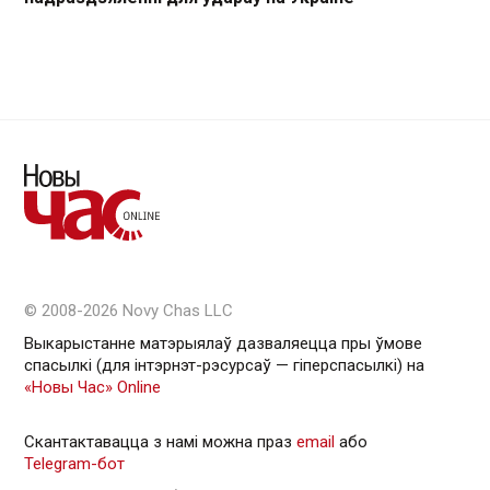
© 2008-2026 Novy Chas LLC
Выкарыстанне матэрыялаў дазваляецца пры ўмове
спасылкі (для інтэрнэт-рэсурсаў — гiперспасылкi) на
«Новы Час» Online
Скантактавацца з намі можна праз
email
або
Telegram-бот