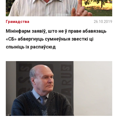
Грамадства
26.10.2019
Мінінфарм заявіў, што не ў праве абавязаць
«СБ» абвергнуць сумнеўныя звесткі ці
спыніць іх распаўсюд