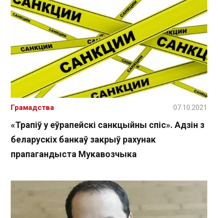
Грамадства
07.10.2021
«Трапіў у еўрапейскі санкцыйны спіс». Адзін з
беларускіх банкаў закрыў рахунак
прапагандыста Мукавозчыка