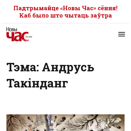
Падтрымайце «Новы Час» сёння!
Каб было што чытаць заўтра
Тэма: Андрусь
Такінданг