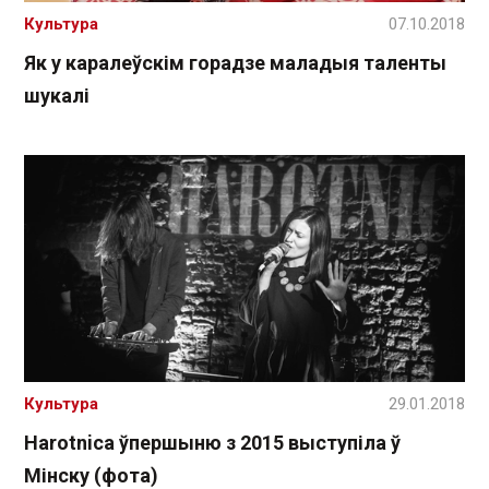
Культура
07.10.2018
Як у каралеўскім горадзе маладыя таленты
шукалі
Культура
29.01.2018
Harotnica ўпершыню з 2015 выступіла ў
Мінску (фота)