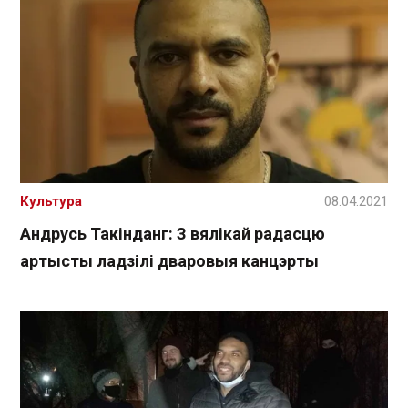
Культура
08.04.2021
Андрусь Такінданг: З вялікай радасцю
артысты ладзілі дваровыя канцэрты