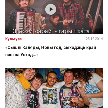
Культура
28.12.2014
«Сышлі Каляды, Новы год, сыходзіць край
наш на Усход...»