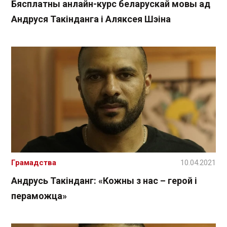
Бясплатны анлайн-курс беларускай мовы ад
Андруся Такінданга і Аляксея Шэіна
Грамадства
10.04.2021
Андрусь Такінданг: «Кожны з нас – герой і
пераможца»