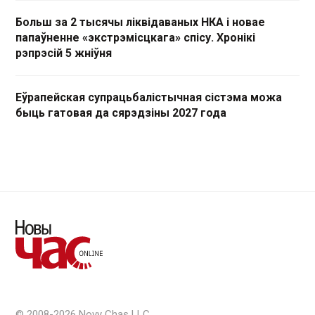
Больш за 2 тысячы ліквідаваных НКА і новае
папаўненне «экстрэмісцкага» спісу. Хронікі
рэпрэсій 5 жніўня
Еўрапейская супрацьбалістычная сістэма можа
быць гатовая да сярэдзіны 2027 года
© 2008-2026 Novy Chas LLC